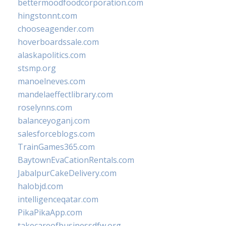
bettermoodfoodcorporation.com
hingstonnt.com
chooseagender.com
hoverboardssale.com
alaskapolitics.com
stsmp.org
manoelneves.com
mandelaeffectlibrary.com
roselynns.com
balanceyoganj.com
salesforceblogs.com
TrainGames365.com
BaytownEvaCationRentals.com
JabalpurCakeDelivery.com
halobjd.com
intelligenceqatar.com
PikaPikaApp.com
takecareofbusinessdfw.org