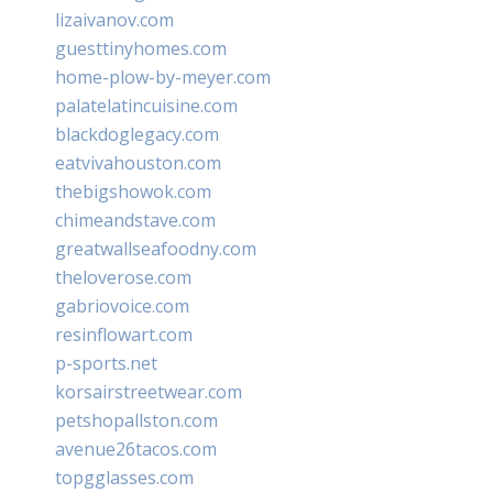
lizaivanov.com
guesttinyhomes.com
home-plow-by-meyer.com
palatelatincuisine.com
blackdoglegacy.com
eatvivahouston.com
thebigshowok.com
chimeandstave.com
greatwallseafoodny.com
theloverose.com
gabriovoice.com
resinflowart.com
p-sports.net
korsairstreetwear.com
petshopallston.com
avenue26tacos.com
topgglasses.com