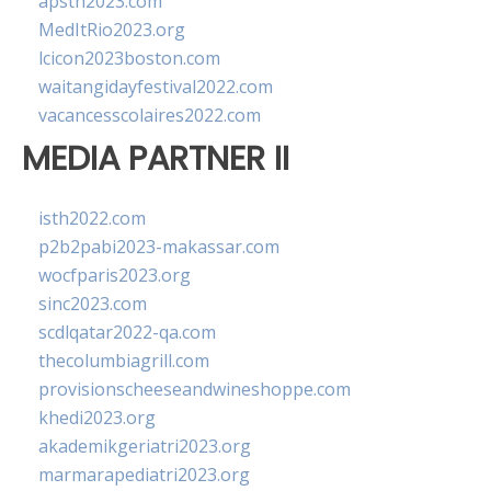
apsth2023.com
MedItRio2023.org
lcicon2023boston.com
waitangidayfestival2022.com
vacancesscolaires2022.com
MEDIA PARTNER II
isth2022.com
p2b2pabi2023-makassar.com
wocfparis2023.org
sinc2023.com
scdlqatar2022-qa.com
thecolumbiagrill.com
provisionscheeseandwineshoppe.com
khedi2023.org
akademikgeriatri2023.org
marmarapediatri2023.org