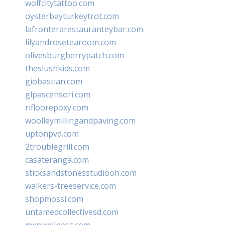
wolfcitytattoo.com
oysterbayturkeytrot.com
lafronterarestauranteybar.com
lilyandrosetearoom.com
olivesburgberrypatch.com
theslushkids.com
giobastian.com
glpascensori.com
rifloorepoxy.com
woolleymillingandpaving.com
uptonpvd.com
2troublegrill.com
casateranga.com
sticksandstonesstudiooh.com
walkers-treeservice.com
shopmossi.com
untamedcollectivesd.com
mxpwellness.com