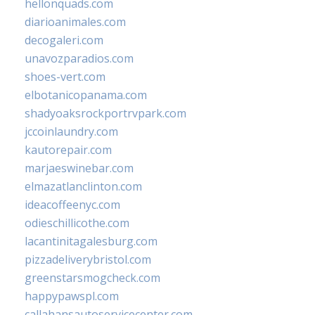
hellonquads.com
diarioanimales.com
decogaleri.com
unavozparadios.com
shoes-vert.com
elbotanicopanama.com
shadyoaksrockportrvpark.com
jccoinlaundry.com
kautorepair.com
marjaeswinebar.com
elmazatlanclinton.com
ideacoffeenyc.com
odieschillicothe.com
lacantinitagalesburg.com
pizzadeliverybristol.com
greenstarsmogcheck.com
happypawspl.com
callahansautoservicecenter.com