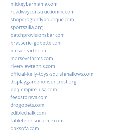
mickeybarmama.com
roadwayconstructioninc.com
shopdragonflyboutique.com
sportszilla.org
batchprovisionsbar.com
brasserie-gobette.com
musicrearte.com
morseysfarms.com
riverviewtennis.com
official-kelly-toys-squishmallows.com
displaygardenonsuncrest.org
bbq-empire-usa.com
feedstoreva.com
drogopets.com
ediblechalk.com
tabletennisnearme.com
oaksofa.com