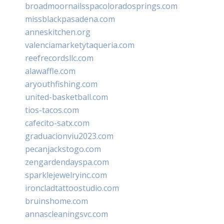
broadmoornailsspacoloradosprings.com
missblackpasadena.com
anneskitchen.org
valenciamarketytaqueria.com
reefrecordsllc.com
alawaffle.com
aryouthfishing.com
united-basketball.com
tios-tacos.com
cafecito-satx.com
graduacionviu2023.com
pecanjackstogo.com
zengardendayspa.com
sparklejewelryinc.com
ironcladtattoostudio.com
bruinshome.com
annascleaningsvc.com