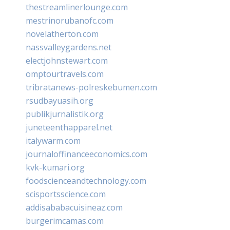
thestreamlinerlounge.com
mestrinorubanofc.com
novelatherton.com
nassvalleygardens.net
electjohnstewart.com
omptourtravels.com
tribratanews-polreskebumen.com
rsudbayuasih.org
publikjurnalistik.org
juneteenthapparel.net
italywarm.com
journaloffinanceeconomics.com
kvk-kumari.org
foodscienceandtechnology.com
scisportsscience.com
addisababacuisineaz.com
burgerimcamas.com