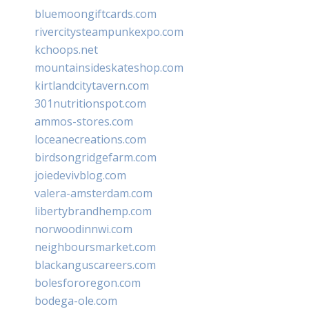
bluemoongiftcards.com
rivercitysteampunkexpo.com
kchoops.net
mountainsideskateshop.com
kirtlandcitytavern.com
301nutritionspot.com
ammos-stores.com
loceanecreations.com
birdsongridgefarm.com
joiedevivblog.com
valera-amsterdam.com
libertybrandhemp.com
norwoodinnwi.com
neighboursmarket.com
blackanguscareers.com
bolesfororegon.com
bodega-ole.com