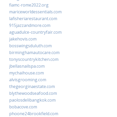
fiamc-rome2022.org
mariceworldessentials.com
lafisheriarestaurant.com
915jazzandmore.com
aguadulce-countryfair.com
jakehovis.com
bosswingsduluth.com
birminghamautocare.com
tonyscountrykitchen.com
jbellasnailspa.com
mychaihouse.com
alvisgrooming.com
thegeorginaestate.com
blythewoodseafood.com
paolosdelibangkok.com
bobacove.com
phoone24brookfield.com