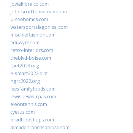
jovialfloralco.com
johnlscotthometeam.com
u-seehomes.com
watersportslagonissi.com
mischieffashion.com
eduwyre.com
retro-interiors.com
theblvd-boise.com
fpet2023.org
e-smart2022.org
ngrc2022.org
leesfamilyfoods.com
lewis-lewis-cpas.com
eleontennis.com
cyetus.com
bradfordshops.com
almadenranchsanjose.com