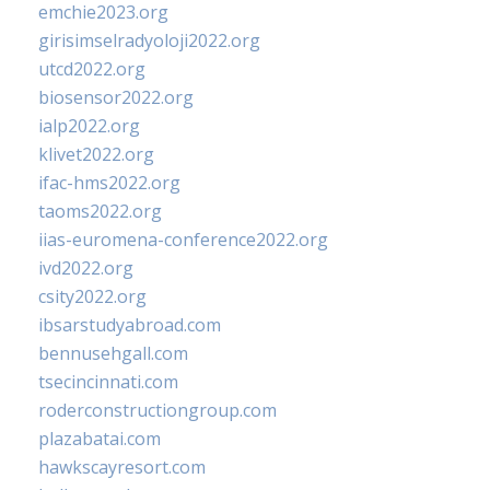
emchie2023.org
girisimselradyoloji2022.org
utcd2022.org
biosensor2022.org
ialp2022.org
klivet2022.org
ifac-hms2022.org
taoms2022.org
iias-euromena-conference2022.org
ivd2022.org
csity2022.org
ibsarstudyabroad.com
bennusehgall.com
tsecincinnati.com
roderconstructiongroup.com
plazabatai.com
hawkscayresort.com