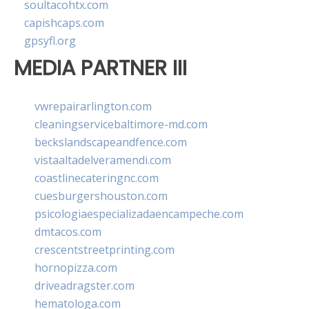
soultacohtx.com
capishcaps.com
gpsyfl.org
MEDIA PARTNER III
vwrepairarlington.com
cleaningservicebaltimore-md.com
beckslandscapeandfence.com
vistaaltadelveramendi.com
coastlinecateringnc.com
cuesburgershouston.com
psicologiaespecializadaencampeche.com
dmtacos.com
crescentstreetprinting.com
hornopizza.com
driveadragster.com
hematologa.com