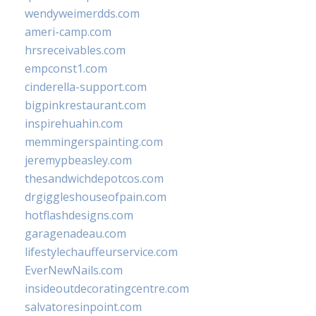
wendyweimerdds.com
ameri-camp.com
hrsreceivables.com
empconst1.com
cinderella-support.com
bigpinkrestaurant.com
inspirehuahin.com
memmingerspainting.com
jeremypbeasley.com
thesandwichdepotcos.com
drgiggleshouseofpain.com
hotflashdesigns.com
garagenadeau.com
lifestylechauffeurservice.com
EverNewNails.com
insideoutdecoratingcentre.com
salvatoresinpoint.com