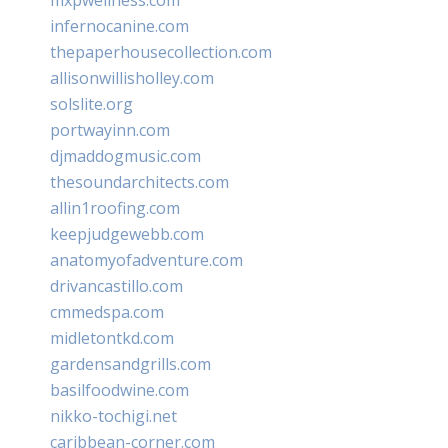
infernocanine.com
thepaperhousecollection.com
allisonwillisholley.com
solslite.org
portwayinn.com
djmaddogmusic.com
thesoundarchitects.com
allin1roofing.com
keepjudgewebb.com
anatomyofadventure.com
drivancastillo.com
cmmedspa.com
midletontkd.com
gardensandgrills.com
basilfoodwine.com
nikko-tochigi.net
caribbean-corner.com