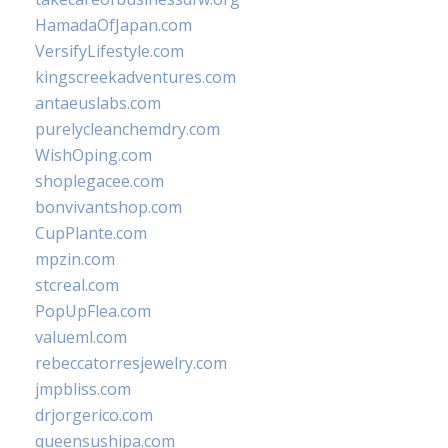
HamadaOfJapan.com
VersifyLifestyle.com
kingscreekadventures.com
antaeuslabs.com
purelycleanchemdry.com
WishOping.com
shoplegacee.com
bonvivantshop.com
CupPlante.com
mpzin.com
stcreal.com
PopUpFlea.com
valueml.com
rebeccatorresjewelry.com
jmpbliss.com
drjorgerico.com
queensushipa.com