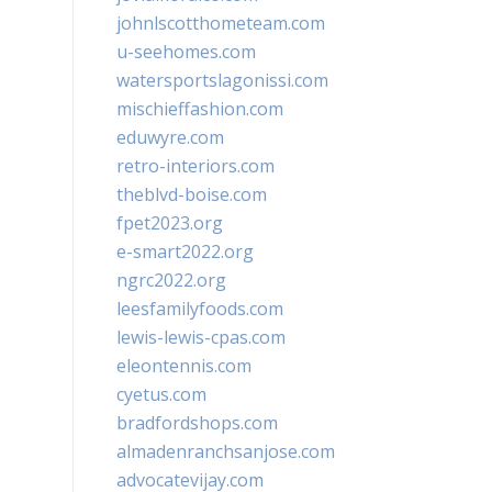
johnlscotthometeam.com
u-seehomes.com
watersportslagonissi.com
mischieffashion.com
eduwyre.com
retro-interiors.com
theblvd-boise.com
fpet2023.org
e-smart2022.org
ngrc2022.org
leesfamilyfoods.com
lewis-lewis-cpas.com
eleontennis.com
cyetus.com
bradfordshops.com
almadenranchsanjose.com
advocatevijay.com