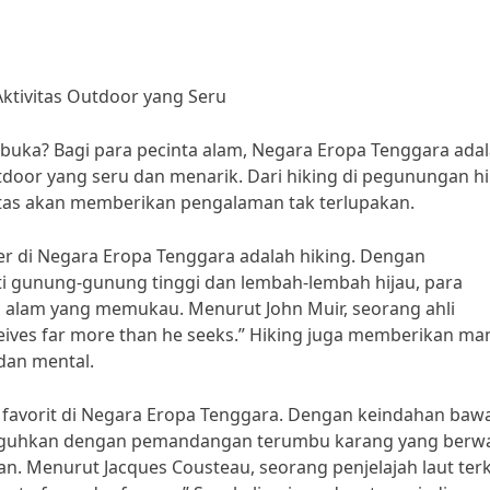
ktivitas Outdoor yang Seru
rbuka? Bagi para pecinta alam, Negara Eropa Tenggara ada
tdoor yang seru dan menarik. Dari hiking di pegunungan h
ivitas akan memberikan pengalaman tak terlupakan.
ler di Negara Eropa Tenggara adalah hiking. Dengan
 gunung-gunung tinggi dan lembah-lembah hijau, para
 alam yang memukau. Menurut John Muir, seorang ahli
ceives far more than he seeks.” Hiking juga memberikan ma
 dan mental.
tas favorit di Negara Eropa Tenggara. Dengan keindahan baw
suguhkan dengan pemandangan terumbu karang yang berw
n. Menurut Jacques Cousteau, seorang penjelajah laut terk