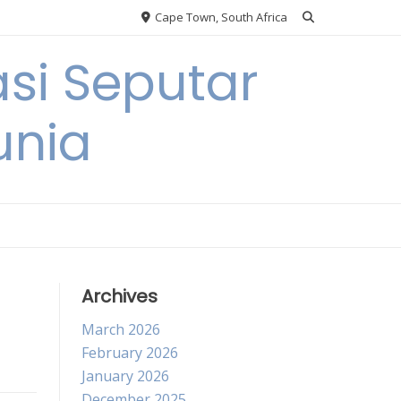
Cape Town, South Africa
si Seputar
unia
Archives
March 2026
February 2026
January 2026
December 2025