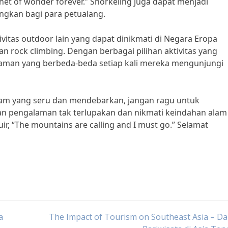
its net of wonder forever.” Snorkeling juga dapat menjadi
kan bagi para petualang.
ivitas outdoor lain yang dapat dinikmati di Negara Eropa
an rock climbing. Dengan berbagai pilihan aktivitas yang
laman yang berbeda-beda setiap kali mereka mengunjungi
alam yang seru dan mendebarkan, jangan ragu untuk
n pengalaman tak terlupakan dan nikmati keindahan alam
r, “The mountains are calling and I must go.” Selamat
a
The Impact of Tourism on Southeast Asia – 