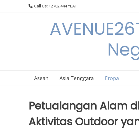
Skip
Call Us: +2782 444 YEAH
to
content
AVENUE26T
Neg
Asean
Asia Tenggara
Eropa
Petualangan Alam di
Aktivitas Outdoor ya