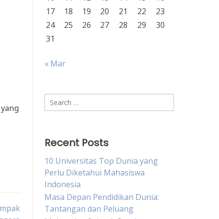
17
18
19
20
21
22
23
24
25
26
27
28
29
30
31
« Mar
Search
 yang
for:
Recent Posts
10 Universitas Top Dunia yang
Perlu Diketahui Mahasiswa
Indonesia
Masa Depan Pendidikan Dunia:
Dampak
Tantangan dan Peluang