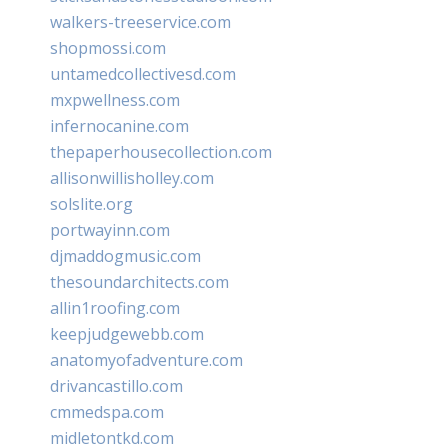
walkers-treeservice.com
shopmossi.com
untamedcollectivesd.com
mxpwellness.com
infernocanine.com
thepaperhousecollection.com
allisonwillisholley.com
solslite.org
portwayinn.com
djmaddogmusic.com
thesoundarchitects.com
allin1roofing.com
keepjudgewebb.com
anatomyofadventure.com
drivancastillo.com
cmmedspa.com
midletontkd.com