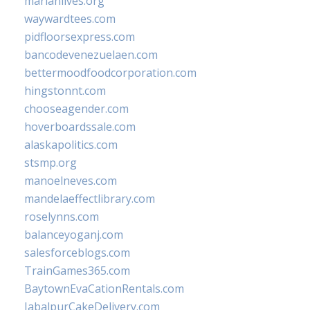
marianlives.org
waywardtees.com
pidfloorsexpress.com
bancodevenezuelaen.com
bettermoodfoodcorporation.com
hingstonnt.com
chooseagender.com
hoverboardssale.com
alaskapolitics.com
stsmp.org
manoelneves.com
mandelaeffectlibrary.com
roselynns.com
balanceyoganj.com
salesforceblogs.com
TrainGames365.com
BaytownEvaCationRentals.com
JabalpurCakeDelivery.com