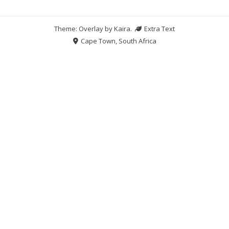
Theme: Overlay by
Kaira
.
Extra Text
Cape Town, South Africa