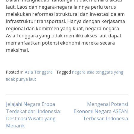
laut, Laos dan negara-negara lainnya perlu terus
melakukan reformasi struktural dan investasi dalam
infrastruktur transportasi. Hanya dengan kerjasama
regional dan komitmen yang kuat, negara-negara
Asia Tenggara yang tidak memiliki akses laut dapat
memanfaatkan potensi ekonomi mereka secara
maksimal.
Posted in
Asia Tenggara
Tagged
negara asia tenggara yang
tidak punya laut
Post
Jelajahi Negara Eropa
Mengenal Potensi
Terdekat dari Indonesia:
Ekonomi Negara ASEAN
Destinasi Wisata yang
Terbesar: Indonesia
navigation
Menarik