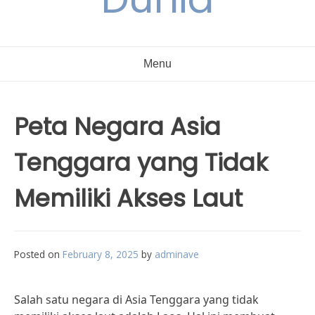
Menu
Peta Negara Asia
Tenggara yang Tidak
Memiliki Akses Laut
Posted on
February 8, 2025
by
adminave
Salah satu negara di Asia Tenggara yang tidak