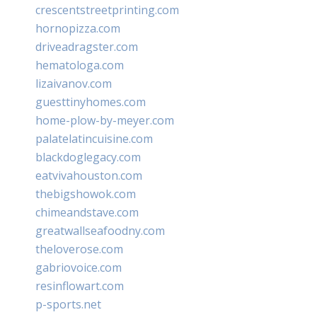
crescentstreetprinting.com
hornopizza.com
driveadragster.com
hematologa.com
lizaivanov.com
guesttinyhomes.com
home-plow-by-meyer.com
palatelatincuisine.com
blackdoglegacy.com
eatvivahouston.com
thebigshowok.com
chimeandstave.com
greatwallseafoodny.com
theloverose.com
gabriovoice.com
resinflowart.com
p-sports.net