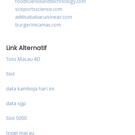
foodscienceandtechnology.com
scisportsscience.com
addisababacuisineaz.com
burgerimcamas.com
Link Alternatif
Toto Macau 4D
Slot
data kamboja hari ini
data sgp
Slot 5000
togel macau