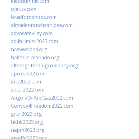
eleontennis.com
cyetus.com
bradfordshops.com
almadenranchsanjose.com
advocatevijay.com
adlibilimler2023.com
naswwebed.org
balithut-manado.org
alteregotradingcompany.org
aprce2022.com
ibie2022.com
sbcc-2022.com
AngolaOilAndGas2022.com
Convoy4Freedom2022.com
grur2023.org
hkhk2023.org
napm2023.org
apsdfd2023.org