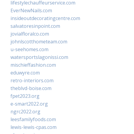
lifestylechauffeurservice.com
EverNewNails.com
insideoutdecoratingcentre.com
salvatoresinpoint.com
jovialfloralco.com
johnlscotthometeam.com
u-seehomes.com
watersportslagonissi.com
mischieffashion.com
eduwyre.com
retro-interiors.com
theblvd-boise.com
fpet2023.org
e-smart2022.org
ngrc2022.org
leesfamilyfoods.com
lewis-lewis-cpas.com