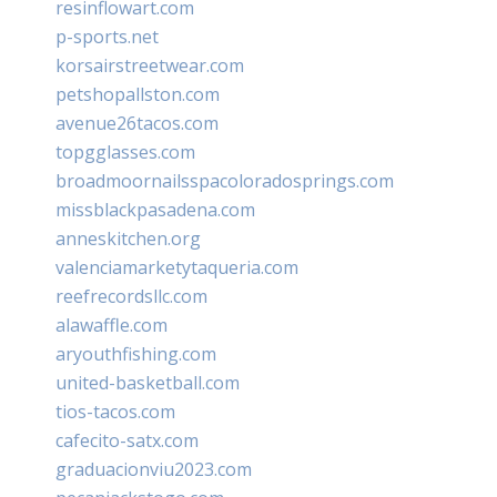
resinflowart.com
p-sports.net
korsairstreetwear.com
petshopallston.com
avenue26tacos.com
topgglasses.com
broadmoornailsspacoloradosprings.com
missblackpasadena.com
anneskitchen.org
valenciamarketytaqueria.com
reefrecordsllc.com
alawaffle.com
aryouthfishing.com
united-basketball.com
tios-tacos.com
cafecito-satx.com
graduacionviu2023.com