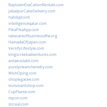
BaytownEvaCationRentals.com
JabalpurCakeDelivery.com
halobjd.com
intelligenceqatar.com
PikaPikaApp.com
takecareofbusinessdfw.org
HamadaOfJapan.com
VersifyLifestyle.com
kingscreekadventures.com
antaeuslabs.com
purelycleanchemdry.com
WishOping.com
shoplegacee.com
bonvivantshop.com
CupPlante.com
mpzin.com
stcreal.com