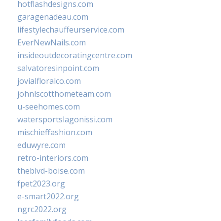
hotflashdesigns.com
garagenadeau.com
lifestylechauffeurservice.com
EverNewNails.com
insideoutdecoratingcentre.com
salvatoresinpoint.com
jovialfloralco.com
johnlscotthometeam.com
u-seehomes.com
watersportslagonissi.com
mischieffashion.com
eduwyre.com
retro-interiors.com
theblvd-boise.com
fpet2023.org
e-smart2022.org
ngrc2022.org