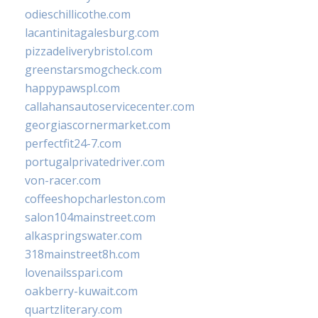
odieschillicothe.com
lacantinitagalesburg.com
pizzadeliverybristol.com
greenstarsmogcheck.com
happypawspl.com
callahansautoservicecenter.com
georgiascornermarket.com
perfectfit24-7.com
portugalprivatedriver.com
von-racer.com
coffeeshopcharleston.com
salon104mainstreet.com
alkaspringswater.com
318mainstreet8h.com
lovenailsspari.com
oakberry-kuwait.com
quartzliterary.com