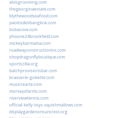
alvisgrooming.com
thegeorginaestate.com
blythewoodseafood.com
paolosdelibangkok.com
bobacove.com
phoone24brookfield.com
mickeybarmama.com
roadwayconstructioninc.com
shopdragonflyboutique.com
sportszilla.org
batchprovisionsbar.com
brasserie-gobette.com
musicrearte.com
morseysfarms.com
riverviewtennis.com
official-kelly-toys-squishmallows.com
displaygardenonsuncrest.org