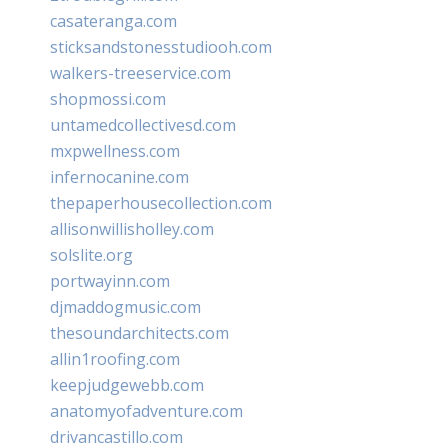
casateranga.com
sticksandstonesstudiooh.com
walkers-treeservice.com
shopmossi.com
untamedcollectivesd.com
mxpwellness.com
infernocanine.com
thepaperhousecollection.com
allisonwillisholley.com
solslite.org
portwayinn.com
djmaddogmusic.com
thesoundarchitects.com
allin1roofing.com
keepjudgewebb.com
anatomyofadventure.com
drivancastillo.com