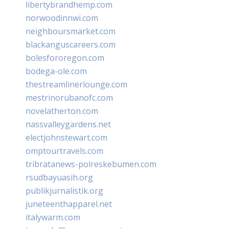
libertybrandhemp.com
norwoodinnwi.com
neighboursmarket.com
blackanguscareers.com
bolesfororegon.com
bodega-ole.com
thestreamlinerlounge.com
mestrinorubanofc.com
novelatherton.com
nassvalleygardens.net
electjohnstewart.com
omptourtravels.com
tribratanews-polreskebumen.com
rsudbayuasih.org
publikjurnalistik.org
juneteenthapparel.net
italywarm.com