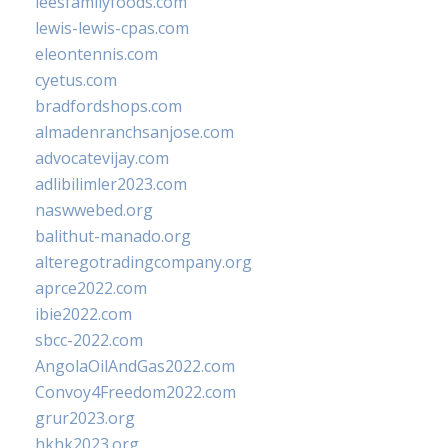
leesfamilyfoods.com
lewis-lewis-cpas.com
eleontennis.com
cyetus.com
bradfordshops.com
almadenranchsanjose.com
advocatevijay.com
adlibilimler2023.com
naswwebed.org
balithut-manado.org
alteregotradingcompany.org
aprce2022.com
ibie2022.com
sbcc-2022.com
AngolaOilAndGas2022.com
Convoy4Freedom2022.com
grur2023.org
hkhk2023.org