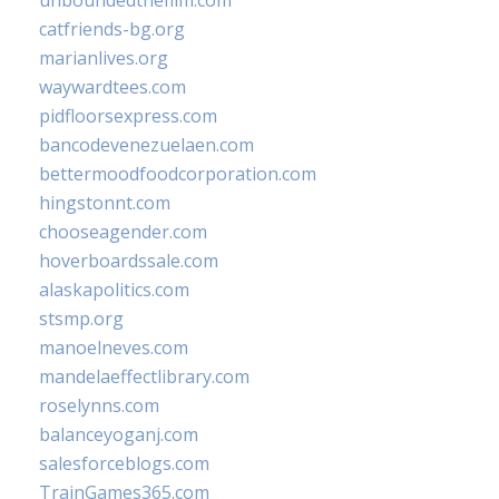
unboundedthefilm.com
catfriends-bg.org
marianlives.org
waywardtees.com
pidfloorsexpress.com
bancodevenezuelaen.com
bettermoodfoodcorporation.com
hingstonnt.com
chooseagender.com
hoverboardssale.com
alaskapolitics.com
stsmp.org
manoelneves.com
mandelaeffectlibrary.com
roselynns.com
balanceyoganj.com
salesforceblogs.com
TrainGames365.com