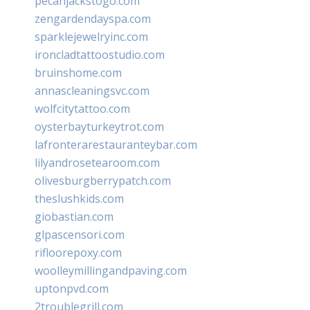
pecanjackstogo.com
zengardendayspa.com
sparklejewelryinc.com
ironcladtattoostudio.com
bruinshome.com
annascleaningsvc.com
wolfcitytattoo.com
oysterbayturkeytrot.com
lafronterarestauranteybar.com
lilyandrosetearoom.com
olivesburgberrypatch.com
theslushkids.com
giobastian.com
glpascensori.com
rifloorepoxy.com
woolleymillingandpaving.com
uptonpvd.com
2troublegrill.com