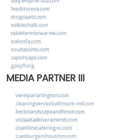
bbq-empire-usa.com
feedstoreva.com
drogopets.com
ediblechalk.com
tabletennisnearme.com
oaksofa.com
soultacohtx.com
capishcaps.com
gpsyfl.org
MEDIA PARTNER III
vwrepairarlington.com
cleaningservicebaltimore-md.com
beckslandscapeandfence.com
vistaaltadelveramendi.com
coastlinecateringnc.com
cuesburgershouston.com