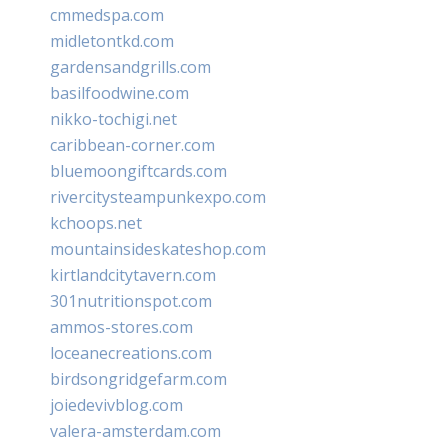
cmmedspa.com
midletontkd.com
gardensandgrills.com
basilfoodwine.com
nikko-tochigi.net
caribbean-corner.com
bluemoongiftcards.com
rivercitysteampunkexpo.com
kchoops.net
mountainsideskateshop.com
kirtlandcitytavern.com
301nutritionspot.com
ammos-stores.com
loceanecreations.com
birdsongridgefarm.com
joiedevivblog.com
valera-amsterdam.com