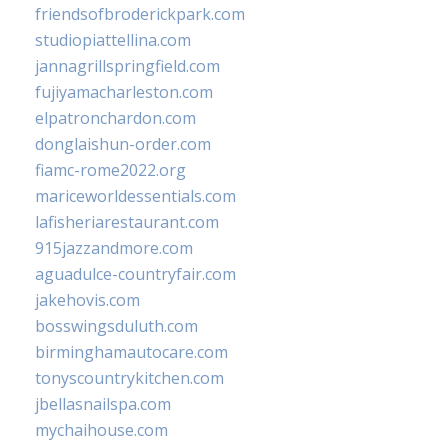
friendsofbroderickpark.com
studiopiattellina.com
jannagrillspringfield.com
fujiyamacharleston.com
elpatronchardon.com
donglaishun-order.com
fiamc-rome2022.org
mariceworldessentials.com
lafisheriarestaurant.com
915jazzandmore.com
aguadulce-countryfair.com
jakehovis.com
bosswingsduluth.com
birminghamautocare.com
tonyscountrykitchen.com
jbellasnailspa.com
mychaihouse.com