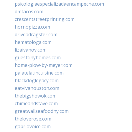
psicologiaespecializadaencampeche.com
dmtacos.com
crescentstreetprinting.com
hornopizza.com
driveadragster.com
hematologa.com
lizaivanov.com
guesttinyhomes.com
home-plow-by-meyer.com
palatelatincuisine.com
blackdoglegacy.com
eatvivahouston.com
thebigshowok.com
chimeandstave.com
greatwallseafoodny.com
theloverose.com
gabriovoice.com