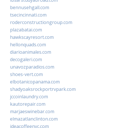
ibsarstudyabroad.com
bennusehgall.com
tsecincinnati.com
roderconstructiongroup.com
plazabatai.com
hawkscayresort.com
hellonquads.com
diarioanimales.com
decogaleri.com
unavozparadios.com
shoes-vert.com
elbotanicopanama.com
shadyoaksrockportrvpark.com
jccoinlaundry.com
kautorepair.com
marjaeswinebar.com
elmazatlanclinton.com
ideacoffeenyc.com