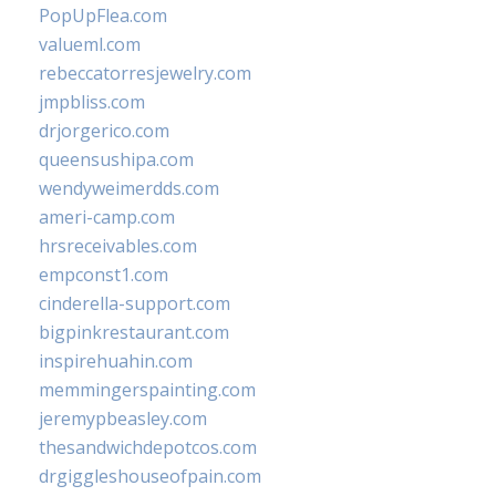
PopUpFlea.com
valueml.com
rebeccatorresjewelry.com
jmpbliss.com
drjorgerico.com
queensushipa.com
wendyweimerdds.com
ameri-camp.com
hrsreceivables.com
empconst1.com
cinderella-support.com
bigpinkrestaurant.com
inspirehuahin.com
memmingerspainting.com
jeremypbeasley.com
thesandwichdepotcos.com
drgiggleshouseofpain.com