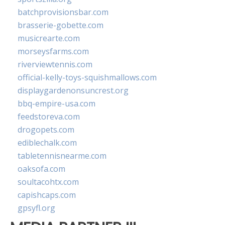
batchprovisionsbar.com
brasserie-gobette.com
musicrearte.com
morseysfarms.com
riverviewtennis.com
official-kelly-toys-squishmallows.com
displaygardenonsuncrest.org
bbq-empire-usa.com
feedstoreva.com
drogopets.com
ediblechalk.com
tabletennisnearme.com
oaksofa.com
soultacohtx.com
capishcaps.com
gpsyfl.org