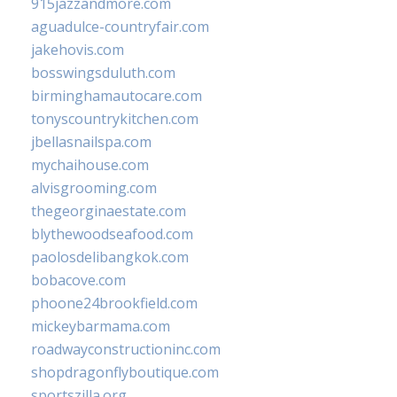
915jazzandmore.com
aguadulce-countryfair.com
jakehovis.com
bosswingsduluth.com
birminghamautocare.com
tonyscountrykitchen.com
jbellasnailspa.com
mychaihouse.com
alvisgrooming.com
thegeorginaestate.com
blythewoodseafood.com
paolosdelibangkok.com
bobacove.com
phoone24brookfield.com
mickeybarmama.com
roadwayconstructioninc.com
shopdragonflyboutique.com
sportszilla.org