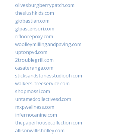
olivesburgberrypatch.com
theslushkids.com
giobastian.com
glpascensori.com
rifloorepoxy.com
woolleymillingandpaving.com
uptonpvd.com
2troublegrill.com
casateranga.com
sticksandstonesstudiooh.com
walkers-treeservice.com
shopmossi.com
untamedcollectivesd.com
mxpwellness.com
infernocanine.com
thepaperhousecollection.com
allisonwillisholley.com