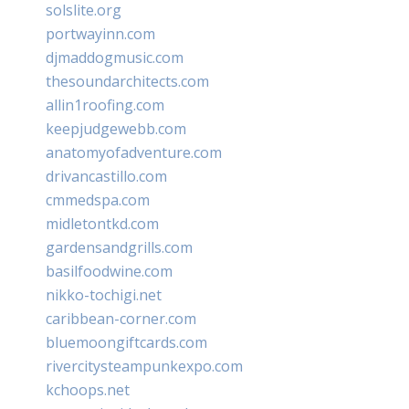
solslite.org
portwayinn.com
djmaddogmusic.com
thesoundarchitects.com
allin1roofing.com
keepjudgewebb.com
anatomyofadventure.com
drivancastillo.com
cmmedspa.com
midletontkd.com
gardensandgrills.com
basilfoodwine.com
nikko-tochigi.net
caribbean-corner.com
bluemoongiftcards.com
rivercitysteampunkexpo.com
kchoops.net