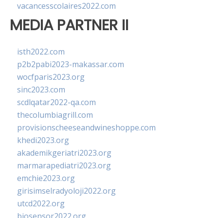
vacancesscolaires2022.com
MEDIA PARTNER II
isth2022.com
p2b2pabi2023-makassar.com
wocfparis2023.org
sinc2023.com
scdlqatar2022-qa.com
thecolumbiagrill.com
provisionscheeseandwineshoppe.com
khedi2023.org
akademikgeriatri2023.org
marmarapediatri2023.org
emchie2023.org
girisimselradyoloji2022.org
utcd2022.org
biosensor2022.org