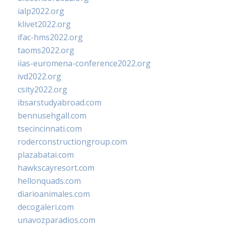
ialp2022.org
klivet2022.org
ifac-hms2022.org
taoms2022.org
iias-euromena-conference2022.org
ivd2022.org
csity2022.org
ibsarstudyabroad.com
bennusehgall.com
tsecincinnati.com
roderconstructiongroup.com
plazabatai.com
hawkscayresort.com
hellonquads.com
diarioanimales.com
decogaleri.com
unavozparadios.com