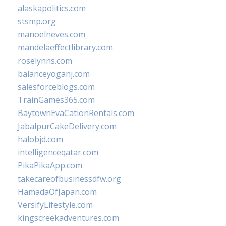
alaskapolitics.com
stsmp.org
manoelneves.com
mandelaeffectlibrary.com
roselynns.com
balanceyoganj.com
salesforceblogs.com
TrainGames365.com
BaytownEvaCationRentals.com
JabalpurCakeDelivery.com
halobjd.com
intelligenceqatar.com
PikaPikaApp.com
takecareofbusinessdfw.org
HamadaOfJapan.com
VersifyLifestyle.com
kingscreekadventures.com