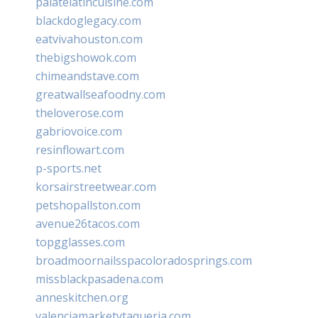
palatelatincuisine.com
blackdoglegacy.com
eatvivahouston.com
thebigshowok.com
chimeandstave.com
greatwallseafoodny.com
theloverose.com
gabriovoice.com
resinflowart.com
p-sports.net
korsairstreetwear.com
petshopallston.com
avenue26tacos.com
topgglasses.com
broadmoornailsspacoloradosprings.com
missblackpasadena.com
anneskitchen.org
valenciamarketytaqueria.com