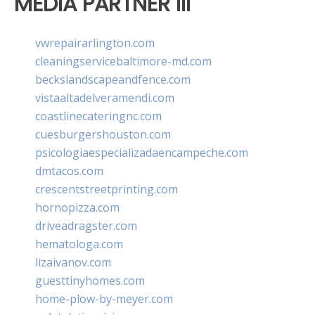
MEDIA PARTNER III
vwrepairarlington.com
cleaningservicebaltimore-md.com
beckslandscapeandfence.com
vistaaltadelveramendi.com
coastlinecateringnc.com
cuesburgershouston.com
psicologiaespecializadaencampeche.com
dmtacos.com
crescentstreetprinting.com
hornopizza.com
driveadragster.com
hematologa.com
lizaivanov.com
guesttinyhomes.com
home-plow-by-meyer.com