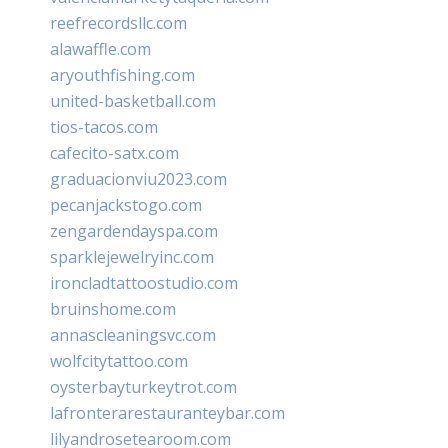
reefrecordsllc.com
alawaffle.com
aryouthfishing.com
united-basketball.com
tios-tacos.com
cafecito-satx.com
graduacionviu2023.com
pecanjackstogo.com
zengardendayspa.com
sparklejewelryinc.com
ironcladtattoostudio.com
bruinshome.com
annascleaningsvc.com
wolfcitytattoo.com
oysterbayturkeytrot.com
lafronterarestauranteybar.com
lilyandrosetearoom.com