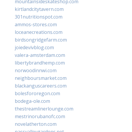
mountainsideskateshop.com
kirtlandcitytavern.com
301nutritionspot.com
ammos-stores.com
loceanecreations.com
birdsongridgefarm.com
joiedevivblog.com
valera-amsterdam.com
libertybrandhemp.com
norwoodinnwi.com
neighboursmarket.com
blackanguscareers.com
bolesfororegon.com
bodega-ole.com
thestreamlinerlounge.com
mestrinorubanofc.com
novelatherton.com
nassvalleygardens.net