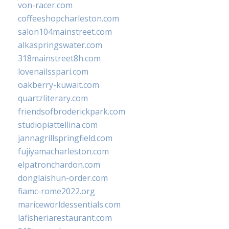
von-racer.com
coffeeshopcharleston.com
salon104mainstreet.com
alkaspringswater.com
318mainstreet8h.com
lovenailsspari.com
oakberry-kuwait.com
quartzliterary.com
friendsofbroderickpark.com
studiopiattellina.com
jannagrillspringfield.com
fujiyamacharleston.com
elpatronchardon.com
donglaishun-order.com
fiamc-rome2022.org
mariceworldessentials.com
lafisheriarestaurant.com