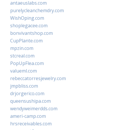
antaeuslabs.com
purelycleanchemdry.com
WishOping.com
shoplegacee.com
bonvivantshop.com
CupPlante.com
mpzin.com
stcreal.com
PopUpFlea.com
valueml.com
rebeccatorresjewelry.com
jmpbliss.com
drjorgerico.com
queensushipa.com
wendyweimerdds.com
ameri-camp.com
hrsreceivables.com