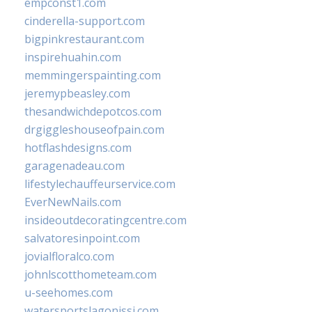
empconst1.com
cinderella-support.com
bigpinkrestaurant.com
inspirehuahin.com
memmingerspainting.com
jeremypbeasley.com
thesandwichdepotcos.com
drgiggleshouseofpain.com
hotflashdesigns.com
garagenadeau.com
lifestylechauffeurservice.com
EverNewNails.com
insideoutdecoratingcentre.com
salvatoresinpoint.com
jovialfloralco.com
johnlscotthometeam.com
u-seehomes.com
watersportslagonissi.com