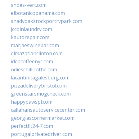
shoes-vert.com
elbotanicopanama.com
shadyoaksrockportrvpark.com
jccoinlaundry.com
kautorepair.com
marjaeswinebar.com
elmazatlanclinton.com
ideacoffeenyc.com
odieschillicothe.com
lacantinitagalesburg.com
pizzadeliverybristol.com
greenstarsmogcheck.com
happypawspl.com
callahansautoservicecenter.com
georgiascornermarket.com
perfectfit24-7.com
portugalprivatedriver.com