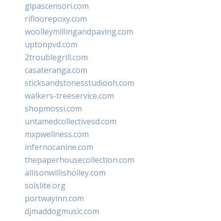
glpascensori.com
rifloorepoxy.com
woolleymillingandpaving.com
uptonpvd.com
2troublegrill.com
casateranga.com
sticksandstonesstudiooh.com
walkers-treeservice.com
shopmossi.com
untamedcollectivesd.com
mxpwellness.com
infernocanine.com
thepaperhousecollection.com
allisonwillisholley.com
solslite.org
portwayinn.com
djmaddogmusic.com