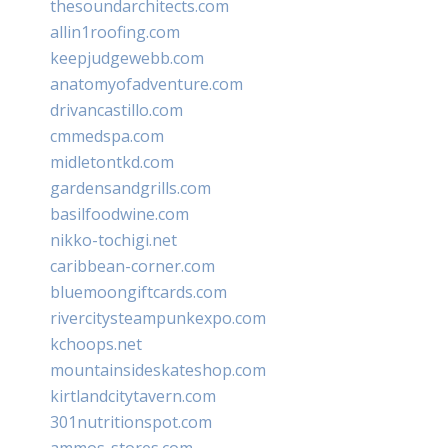
thesoundarchitects.com
allin1roofing.com
keepjudgewebb.com
anatomyofadventure.com
drivancastillo.com
cmmedspa.com
midletontkd.com
gardensandgrills.com
basilfoodwine.com
nikko-tochigi.net
caribbean-corner.com
bluemoongiftcards.com
rivercitysteampunkexpo.com
kchoops.net
mountainsideskateshop.com
kirtlandcitytavern.com
301nutritionspot.com
ammos-stores.com