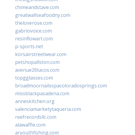
chimeandstave.com
greatwallseafoodny.com
theloverose.com
gabriovoice.com
resinflowart.com
p-sports.net
korsairstreetwear.com
petshopallston.com
avenue26tacos.com
topgglasses.com
broadmoornailsspacoloradosprings.com
missblackpasadena.com
anneskitchen.org
valenciamarketytaqueria.com
reefrecordsllc.com
alawaffle.com
aryouthfishing.com