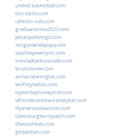
united-basketball.com
tios-tacos.com
cafecito-satx.com
graduacionviu2023.com
pecanjackstogo.com
zengardendayspa.com
sparklejewelryinc.com
ironcladtattoostudio.com
bruinshome.com
annascleaningsvc.com
wolfcitytattoo.com
oysterbayturkeytrot.com
lafronterarestauranteybar.com
lilyandrosetearoom.com
olivesburgberrypatch.com
theslushkids.com
giobastian.com