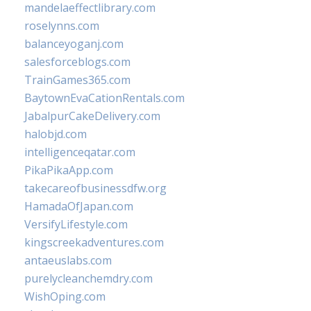
mandelaeffectlibrary.com
roselynns.com
balanceyoganj.com
salesforceblogs.com
TrainGames365.com
BaytownEvaCationRentals.com
JabalpurCakeDelivery.com
halobjd.com
intelligenceqatar.com
PikaPikaApp.com
takecareofbusinessdfw.org
HamadaOfJapan.com
VersifyLifestyle.com
kingscreekadventures.com
antaeuslabs.com
purelycleanchemdry.com
WishOping.com