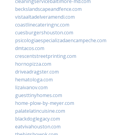
cleaningservicebaltimore-md.com
beckslandscapeandfence.com
vistaaltadelveramendi.com
coastlinecateringnc.com
cuesburgershouston.com
psicologiaespecializadaencampeche.com
dmtacos.com
crescentstreetprinting.com
hornopizza.com
driveadragster.com
hematologa.com
lizaivanov.com
guesttinyhomes.com
home-plow-by-meyer.com
palatelatincuisine.com
blackdoglegacy.com
eatvivahouston.com
thebigshowok.com