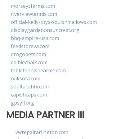
morseysfarms.com
riverviewtennis.com
official-kelly-toys-squishmallows.com
displaygardenonsuncrest.org
bbq-empire-usa.com
feedstoreva.com
drogopets.com
ediblechalk.com
tabletennisnearme.com
oaksofa.com
soultacohtx.com
capishcaps.com
gpsyfl.org
MEDIA PARTNER III
vwrepairarlington.com