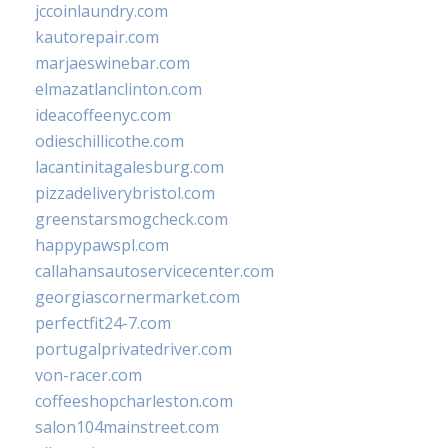
jccoinlaundry.com
kautorepair.com
marjaeswinebar.com
elmazatlanclinton.com
ideacoffeenyc.com
odieschillicothe.com
lacantinitagalesburg.com
pizzadeliverybristol.com
greenstarsmogcheck.com
happypawspl.com
callahansautoservicecenter.com
georgiascornermarket.com
perfectfit24-7.com
portugalprivatedriver.com
von-racer.com
coffeeshopcharleston.com
salon104mainstreet.com