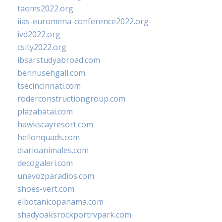
taoms2022.org
iias-euromena-conference2022.org
ivd2022.org
csity2022.org
ibsarstudyabroad.com
bennusehgall.com
tsecincinnati.com
roderconstructiongroup.com
plazabatai.com
hawkscayresort.com
hellonquads.com
diarioanimales.com
decogaleri.com
unavozparadios.com
shoes-vert.com
elbotanicopanama.com
shadyoaksrockportrvpark.com