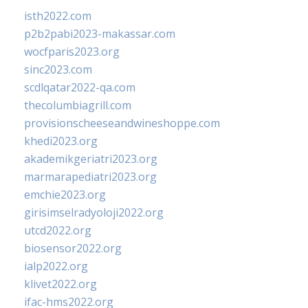
isth2022.com
p2b2pabi2023-makassar.com
wocfparis2023.org
sinc2023.com
scdlqatar2022-qa.com
thecolumbiagrill.com
provisionscheeseandwineshoppe.com
khedi2023.org
akademikgeriatri2023.org
marmarapediatri2023.org
emchie2023.org
girisimselradyoloji2022.org
utcd2022.org
biosensor2022.org
ialp2022.org
klivet2022.org
ifac-hms2022.org