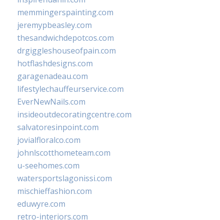
memmingerspainting.com
jeremypbeasley.com
thesandwichdepotcos.com
drgiggleshouseofpain.com
hotflashdesigns.com
garagenadeau.com
lifestylechauffeurservice.com
EverNewNails.com
insideoutdecoratingcentre.com
salvatoresinpoint.com
jovialfloralco.com
johnlscotthometeam.com
u-seehomes.com
watersportslagonissi.com
mischieffashion.com
eduwyre.com
retro-interiors.com