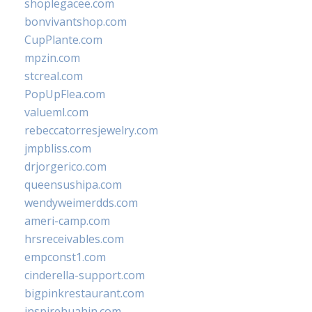
shoplegacee.com
bonvivantshop.com
CupPlante.com
mpzin.com
stcreal.com
PopUpFlea.com
valueml.com
rebeccatorresjewelry.com
jmpbliss.com
drjorgerico.com
queensushipa.com
wendyweimerdds.com
ameri-camp.com
hrsreceivables.com
empconst1.com
cinderella-support.com
bigpinkrestaurant.com
inspirehuahin.com