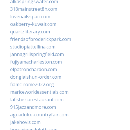
alkaspringswater.com
318mainstreet8h.com
lovenailsspari.com
oakberry-kuwait.com
quartzliterary.com
friendsofbroderickpark.com
studiopiattellina.com
jannagrillspringfield.com
fujiyamacharleston.com
elpatronchardon.com
donglaishun-order.com
fiamc-rome2022.org
mariceworldessentials.com
lafisheriarestaurant.com
915jazzandmore.com
aguadulce-countryfair.com
jakehovis.com
bosswingsduluth.com