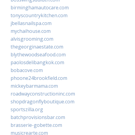
birminghamautocare.com
tonyscountrykitchen.com
jbellasnailspa.com
mychaihouse.com
alvisgrooming.com
thegeorginaestate.com
blythewoodseafood.com
paolosdelibangkok.com
bobacove.com
phoone24brookfield.com
mickeybarmama.com
roadwayconstructioninc.com
shopdragonflyboutique.com
sportszilla.org
batchprovisionsbar.com
brasserie-gobette.com
musicrearte.com