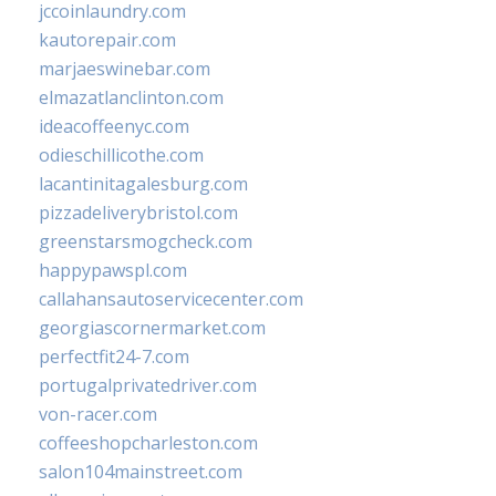
jccoinlaundry.com
kautorepair.com
marjaeswinebar.com
elmazatlanclinton.com
ideacoffeenyc.com
odieschillicothe.com
lacantinitagalesburg.com
pizzadeliverybristol.com
greenstarsmogcheck.com
happypawspl.com
callahansautoservicecenter.com
georgiascornermarket.com
perfectfit24-7.com
portugalprivatedriver.com
von-racer.com
coffeeshopcharleston.com
salon104mainstreet.com