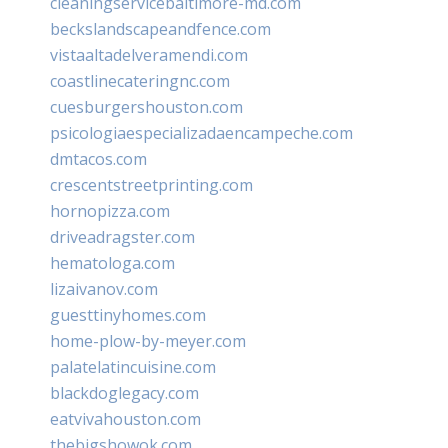
cleaningservicebaltimore-md.com
beckslandscapeandfence.com
vistaaltadelveramendi.com
coastlinecateringnc.com
cuesburgershouston.com
psicologiaespecializadaencampeche.com
dmtacos.com
crescentstreetprinting.com
hornopizza.com
driveadragster.com
hematologa.com
lizaivanov.com
guesttinyhomes.com
home-plow-by-meyer.com
palatelatincuisine.com
blackdoglegacy.com
eatvivahouston.com
thebigshowok.com