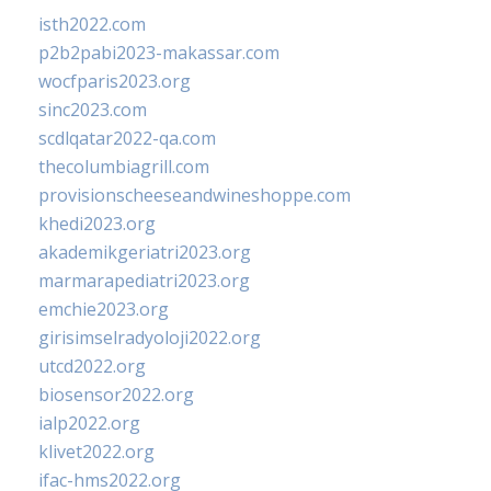
isth2022.com
p2b2pabi2023-makassar.com
wocfparis2023.org
sinc2023.com
scdlqatar2022-qa.com
thecolumbiagrill.com
provisionscheeseandwineshoppe.com
khedi2023.org
akademikgeriatri2023.org
marmarapediatri2023.org
emchie2023.org
girisimselradyoloji2022.org
utcd2022.org
biosensor2022.org
ialp2022.org
klivet2022.org
ifac-hms2022.org