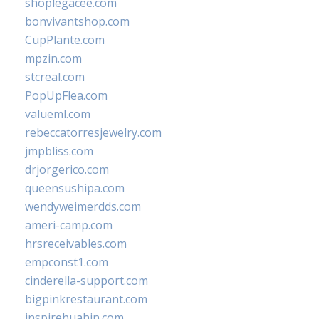
shoplegacee.com
bonvivantshop.com
CupPlante.com
mpzin.com
stcreal.com
PopUpFlea.com
valueml.com
rebeccatorresjewelry.com
jmpbliss.com
drjorgerico.com
queensushipa.com
wendyweimerdds.com
ameri-camp.com
hrsreceivables.com
empconst1.com
cinderella-support.com
bigpinkrestaurant.com
inspirehuahin.com