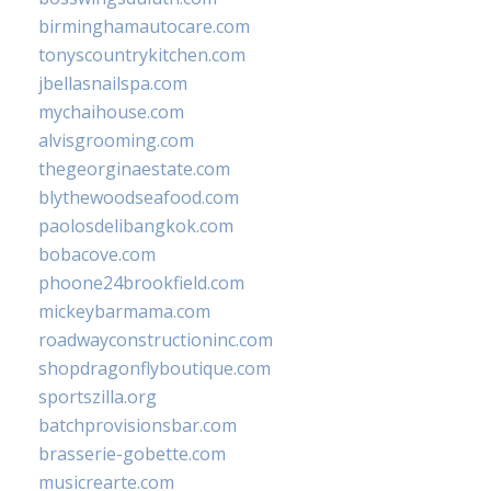
birminghamautocare.com
tonyscountrykitchen.com
jbellasnailspa.com
mychaihouse.com
alvisgrooming.com
thegeorginaestate.com
blythewoodseafood.com
paolosdelibangkok.com
bobacove.com
phoone24brookfield.com
mickeybarmama.com
roadwayconstructioninc.com
shopdragonflyboutique.com
sportszilla.org
batchprovisionsbar.com
brasserie-gobette.com
musicrearte.com