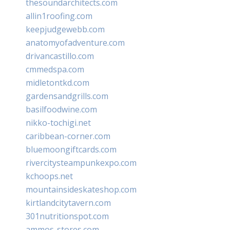
thesoundarchitects.com
allin1roofing.com
keepjudgewebb.com
anatomyofadventure.com
drivancastillo.com
cmmedspa.com
midletontkd.com
gardensandgrills.com
basilfoodwine.com
nikko-tochigi.net
caribbean-corner.com
bluemoongiftcards.com
rivercitysteampunkexpo.com
kchoops.net
mountainsideskateshop.com
kirtlandcitytavern.com
301nutritionspot.com
ammos-stores.com