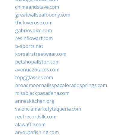
chimeandstave.com
greatwallseafoodny.com
theloverose.com
gabriovoice.com
resinflowart.com
p-sports.net
korsairstreetwear.com
petshopallston.com
avenue26tacos.com
topgglasses.com
broadmoornailsspacoloradosprings.com
missblackpasadena.com
anneskitchen.org
valenciamarketytaqueria.com
reefrecordsllc.com
alawaffle.com
aryouthfishing.com