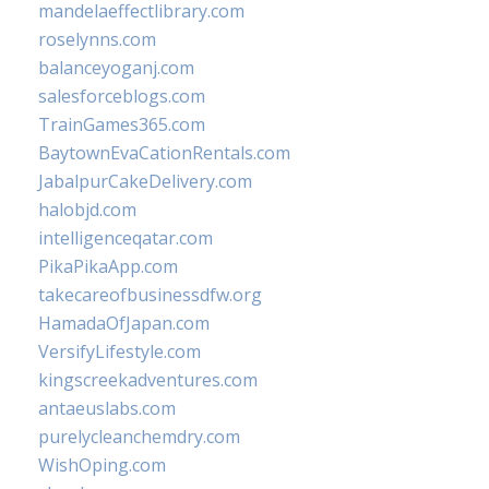
mandelaeffectlibrary.com
roselynns.com
balanceyoganj.com
salesforceblogs.com
TrainGames365.com
BaytownEvaCationRentals.com
JabalpurCakeDelivery.com
halobjd.com
intelligenceqatar.com
PikaPikaApp.com
takecareofbusinessdfw.org
HamadaOfJapan.com
VersifyLifestyle.com
kingscreekadventures.com
antaeuslabs.com
purelycleanchemdry.com
WishOping.com