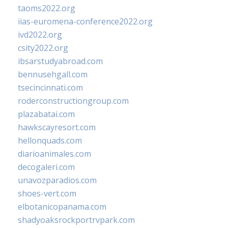
taoms2022.org
iias-euromena-conference2022.org
ivd2022.org
csity2022.org
ibsarstudyabroad.com
bennusehgall.com
tsecincinnati.com
roderconstructiongroup.com
plazabatai.com
hawkscayresort.com
hellonquads.com
diarioanimales.com
decogaleri.com
unavozparadios.com
shoes-vert.com
elbotanicopanama.com
shadyoaksrockportrvpark.com