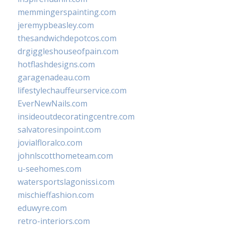
memmingerspainting.com
jeremypbeasley.com
thesandwichdepotcos.com
drgiggleshouseofpain.com
hotflashdesigns.com
garagenadeau.com
lifestylechauffeurservice.com
EverNewNails.com
insideoutdecoratingcentre.com
salvatoresinpoint.com
jovialfloralco.com
johnlscotthometeam.com
u-seehomes.com
watersportslagonissi.com
mischieffashion.com
eduwyre.com
retro-interiors.com