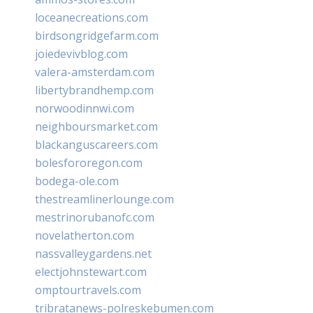
loceanecreations.com
birdsongridgefarm.com
joiedevivblog.com
valera-amsterdam.com
libertybrandhemp.com
norwoodinnwi.com
neighboursmarket.com
blackanguscareers.com
bolesfororegon.com
bodega-ole.com
thestreamlinerlounge.com
mestrinorubanofc.com
novelatherton.com
nassvalleygardens.net
electjohnstewart.com
omptourtravels.com
tribratanews-polreskebumen.com