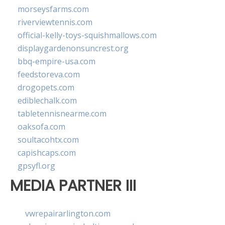
morseysfarms.com
riverviewtennis.com
official-kelly-toys-squishmallows.com
displaygardenonsuncrest.org
bbq-empire-usa.com
feedstoreva.com
drogopets.com
ediblechalk.com
tabletennisnearme.com
oaksofa.com
soultacohtx.com
capishcaps.com
gpsyfl.org
MEDIA PARTNER III
vwrepairarlington.com