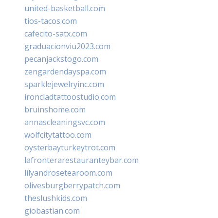
united-basketball.com
tios-tacos.com
cafecito-satx.com
graduacionviu2023.com
pecanjackstogo.com
zengardendayspa.com
sparklejewelryinc.com
ironcladtattoostudio.com
bruinshome.com
annascleaningsvc.com
wolfcitytattoo.com
oysterbayturkeytrot.com
lafronterarestauranteybar.com
lilyandrosetearoom.com
olivesburgberrypatch.com
theslushkids.com
giobastian.com