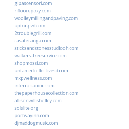
glpascensori.com
rifloorepoxy.com
woolleymillingandpaving.com
uptonpvd.com
2troublegrill.com
casateranga.com
sticksandstonesstudiooh.com
walkers-treeservice.com
shopmossi.com
untamedcollectivesd.com
mxpwellness.com
infernocanine.com
thepaperhousecollection.com
allisonwillisholley.com
solslite.org
portwayinn.com
djmaddogmusic.com