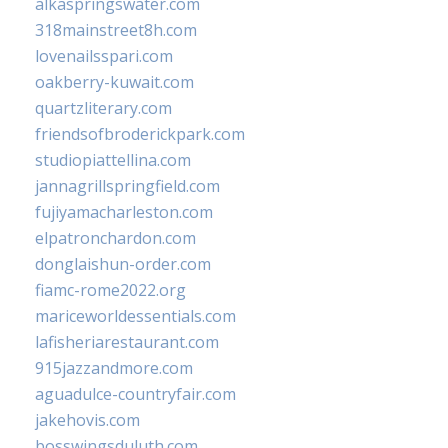
alkaspringswater.com
318mainstreet8h.com
lovenailsspari.com
oakberry-kuwait.com
quartzliterary.com
friendsofbroderickpark.com
studiopiattellina.com
jannagrillspringfield.com
fujiyamacharleston.com
elpatronchardon.com
donglaishun-order.com
fiamc-rome2022.org
mariceworldessentials.com
lafisheriarestaurant.com
915jazzandmore.com
aguadulce-countryfair.com
jakehovis.com
bosswingsduluth.com