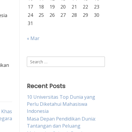
17
18
19
20
21
22
23
24
25
26
27
28
29
30
esia
n
31
« Mar
Search
rikan
for:
Recent Posts
10 Universitas Top Dunia yang
Perlu Diketahui Mahasiswa
Indonesia
n Khas
egara
Masa Depan Pendidikan Dunia:
Tantangan dan Peluang