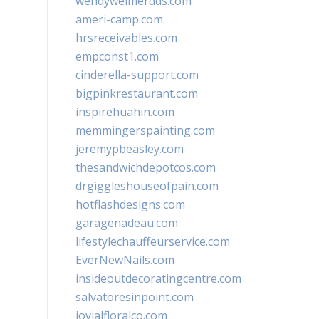
wendyweimerdds.com
ameri-camp.com
hrsreceivables.com
empconst1.com
cinderella-support.com
bigpinkrestaurant.com
inspirehuahin.com
memmingerspainting.com
jeremypbeasley.com
thesandwichdepotcos.com
drgiggleshouseofpain.com
hotflashdesigns.com
garagenadeau.com
lifestylechauffeurservice.com
EverNewNails.com
insideoutdecoratingcentre.com
salvatoresinpoint.com
jovialfloralco.com