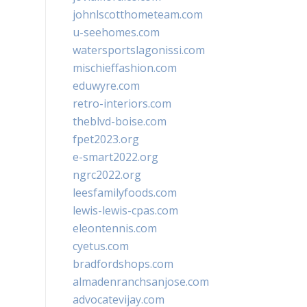
johnlscotthometeam.com
u-seehomes.com
watersportslagonissi.com
mischieffashion.com
eduwyre.com
retro-interiors.com
theblvd-boise.com
fpet2023.org
e-smart2022.org
ngrc2022.org
leesfamilyfoods.com
lewis-lewis-cpas.com
eleontennis.com
cyetus.com
bradfordshops.com
almadenranchsanjose.com
advocatevijay.com