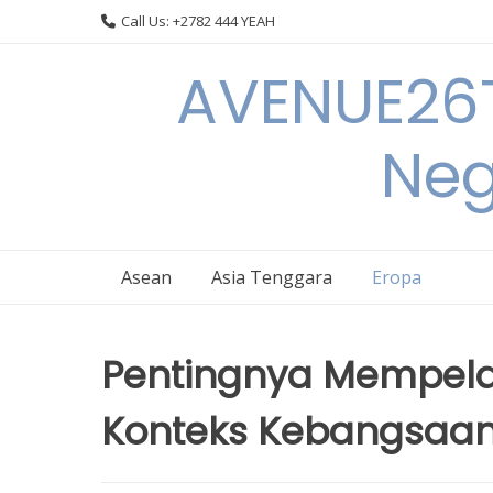
Skip
Call Us: +2782 444 YEAH
to
content
AVENUE26T
Neg
Asean
Asia Tenggara
Eropa
Pentingnya Mempela
Konteks Kebangsaan