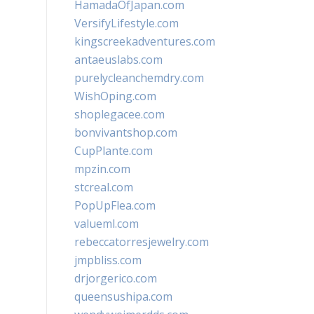
HamadaOfJapan.com
VersifyLifestyle.com
kingscreekadventures.com
antaeuslabs.com
purelycleanchemdry.com
WishOping.com
shoplegacee.com
bonvivantshop.com
CupPlante.com
mpzin.com
stcreal.com
PopUpFlea.com
valueml.com
rebeccatorresjewelry.com
jmpbliss.com
drjorgerico.com
queensushipa.com