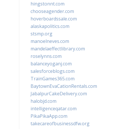
hingstonnt.com
chooseagender.com
hoverboardssale.com
alaskapolitics.com
stsmp.org
manoelneves.com
mandelaeffectlibrary.com
roselynns.com
balanceyoganj.com
salesforceblogs.com
TrainGames365.com
BaytownEvaCationRentals.com
JabalpurCakeDelivery.com
halobjd.com
intelligenceqatar.com
PikaPikaApp.com
takecareofbusinessdfw.org