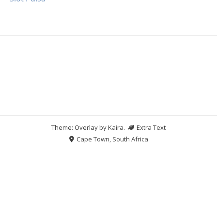
Theme: Overlay by
Kaira
.
Extra Text
Cape Town, South Africa