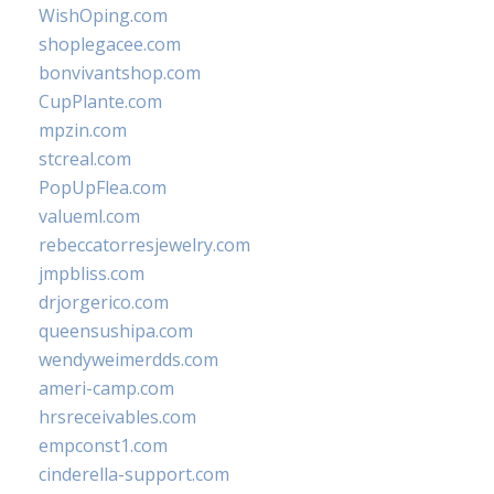
WishOping.com
shoplegacee.com
bonvivantshop.com
CupPlante.com
mpzin.com
stcreal.com
PopUpFlea.com
valueml.com
rebeccatorresjewelry.com
jmpbliss.com
drjorgerico.com
queensushipa.com
wendyweimerdds.com
ameri-camp.com
hrsreceivables.com
empconst1.com
cinderella-support.com