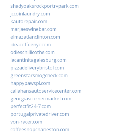
shadyoaksrockportrvpark.com
jccoinlaundry.com
kautorepair.com
marjaeswinebar.com
elmazatlanclinton.com
ideacoffeenyc.com
odieschillicothe.com
lacantinitagalesburg.com
pizzadeliverybristol.com
greenstarsmogcheck.com
happypawspl.com
callahansautoservicecenter.com
georgiascornermarket.com
perfectfit24-7.com
portugalprivatedriver.com
von-racer.com
coffeeshopcharleston.com