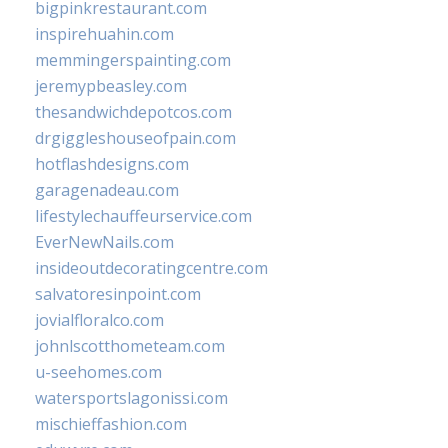
bigpinkrestaurant.com
inspirehuahin.com
memmingerspainting.com
jeremypbeasley.com
thesandwichdepotcos.com
drgiggleshouseofpain.com
hotflashdesigns.com
garagenadeau.com
lifestylechauffeurservice.com
EverNewNails.com
insideoutdecoratingcentre.com
salvatoresinpoint.com
jovialfloralco.com
johnlscotthometeam.com
u-seehomes.com
watersportslagonissi.com
mischieffashion.com