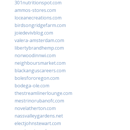
301nutritionspot.com
ammos-stores.com
loceanecreations.com
birdsongridgefarm.com
joiedevivblog.com
valera-amsterdam.com
libertybrandhemp.com
norwoodinnwi.com
neighboursmarket.com
blackanguscareers.com
bolesfororegon.com
bodega-ole.com
thestreamlinerlounge.com
mestrinorubanofc.com
novelatherton.com
nassvalleygardens.net
electjohnstewart.com