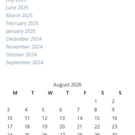
June 2025
March 2025
February 2025
January 2025
December 2024
November 2024
October 2024
September 2024
August 2026
M
T
W
T
F
S
S
1
2
3
4
5
6
7
8
9
10
11
12
13
14
15
16
17
18
19
20
21
22
23