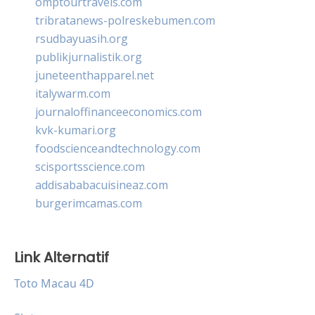
omptourtravels.com
tribratanews-polreskebumen.com
rsudbayuasih.org
publikjurnalistik.org
juneteenthapparel.net
italywarm.com
journaloffinanceeconomics.com
kvk-kumari.org
foodscienceandtechnology.com
scisportsscience.com
addisababacuisineaz.com
burgerimcamas.com
Link Alternatif
Toto Macau 4D