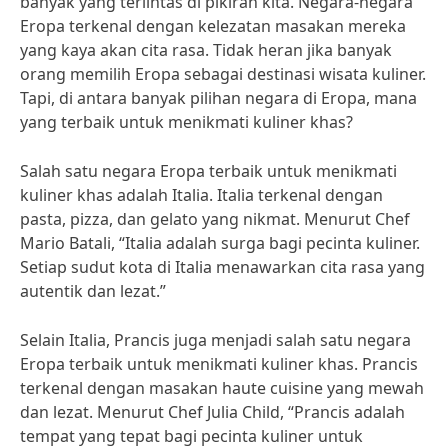
banyak yang terlintas di pikiran kita. Negara-negara
Eropa terkenal dengan kelezatan masakan mereka
yang kaya akan cita rasa. Tidak heran jika banyak
orang memilih Eropa sebagai destinasi wisata kuliner.
Tapi, di antara banyak pilihan negara di Eropa, mana
yang terbaik untuk menikmati kuliner khas?
Salah satu negara Eropa terbaik untuk menikmati
kuliner khas adalah Italia. Italia terkenal dengan
pasta, pizza, dan gelato yang nikmat. Menurut Chef
Mario Batali, “Italia adalah surga bagi pecinta kuliner.
Setiap sudut kota di Italia menawarkan cita rasa yang
autentik dan lezat.”
Selain Italia, Prancis juga menjadi salah satu negara
Eropa terbaik untuk menikmati kuliner khas. Prancis
terkenal dengan masakan haute cuisine yang mewah
dan lezat. Menurut Chef Julia Child, “Prancis adalah
tempat yang tepat bagi pecinta kuliner untuk