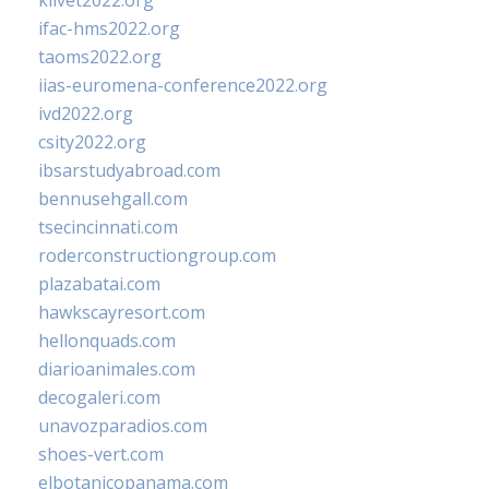
klivet2022.org
ifac-hms2022.org
taoms2022.org
iias-euromena-conference2022.org
ivd2022.org
csity2022.org
ibsarstudyabroad.com
bennusehgall.com
tsecincinnati.com
roderconstructiongroup.com
plazabatai.com
hawkscayresort.com
hellonquads.com
diarioanimales.com
decogaleri.com
unavozparadios.com
shoes-vert.com
elbotanicopanama.com