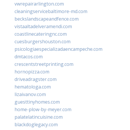
vwrepairarlington.com
cleaningservicebaltimore-md.com
beckslandscapeandfence.com
vistaaltadelveramendi.com
coastlinecateringnc.com
cuesburgershouston.com
psicologiaespecializadaencampeche.com
dmtacos.com
crescentstreetprinting.com
hornopizza.com
driveadragster.com
hematologa.com
lizaivanov.com
guesttinyhomes.com
home-plow-by-meyer.com
palatelatincuisine.com
blackdoglegacy.com