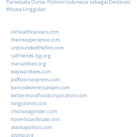
Pariwisata Dunia: Potensi Indonesia sebagai Destinasi
Wisata Unggulan
okhealthcareers.com
theintexperience.com
unboundedthefilm.com
catfriends-bg.org
marianlives.org
waywardtees.com
pidfloorsexpress.com
bancodevenezuelaen.com
bettermoodfoodcorporation.com
hingstonnt.com
chooseagender.com
hoverboardssale.com
alaskapolitics.com
stsmp.org