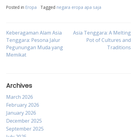
Posted in
Eropa
Tagged
negara eropa apa saja
Post
Keberagaman Alam Asia
Asia Tenggara: A Melting
Tenggara: Pesona Jalur
Pot of Cultures and
Pegunungan Muda yang
Traditions
navigation
Memikat
Archives
March 2026
February 2026
January 2026
December 2025
September 2025
July 2025