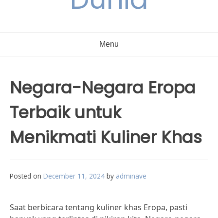
Menu
Negara-Negara Eropa
Terbaik untuk
Menikmati Kuliner Khas
Posted on
December 11, 2024
by
adminave
Saat berbicara tentang kuliner khas Eropa, pasti