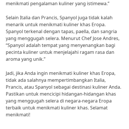
menikmati pengalaman kuliner yang istimewa.”
Selain Italia dan Prancis, Spanyol juga tidak kalah
menarik untuk menikmati kuliner khas Eropa.
Spanyol terkenal dengan tapas, paella, dan sangria
yang menggugah selera. Menurut Chef Jose Andres,
“Spanyol adalah tempat yang menyenangkan bagi
pecinta kuliner untuk menjelajahi ragam rasa dan
aroma yang unik.”
Jadi, jika Anda ingin menikmati kuliner khas Eropa,
tidak ada salahnya mempertimbangkan Italia,
Prancis, atau Spanyol sebagai destinasi kuliner Anda.
Pastikan untuk mencicipi hidangan-hidangan khas
yang menggugah selera di negara-negara Eropa
terbaik untuk menikmati kuliner khas. Selamat
menikmati!