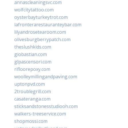
annascleaningsvc.com
wolfcitytattoo.com
oysterbayturkeytrot.com
lafronterarestauranteybar.com
lilyandrosetearoom.com
olivesburgberrypatch.com
theslushkids.com
giobastian.com
glpascensori.com
rifloorepoxy.com
woolleymillingandpaving.com
uptonpvd.com
2troublegrill.com
casateranga.com
sticksandstonesstudiooh.com
walkers-treeservice.com
shopmossi.com