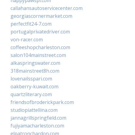
happypawspl.com
callahansautoservicecenter.com
georgiascornermarket.com
perfectfit24-7.com
portugalprivatedriver.com
von-racer.com
coffeeshopcharleston.com
salon104mainstreet.com
alkaspringswater.com
318mainstreet8h.com
lovenailsspari.com
oakberry-kuwait.com
quartzliterary.com
friendsofbroderickpark.com
studiopiattellina.com
jannagrillspringfield.com
fujiyamacharleston.com
elpatronchardon.com