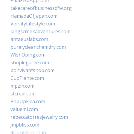
PikaPikaApp.com
takecareofbusinessdfw.org
HamadaOfJapan.com
VersifyLifestyle.com
kingscreekadventures.com
antaeuslabs.com
purelycleanchemdry.com
WishOping.com
shoplegacee.com
bonvivantshop.com
CupPlante.com
mpzin.com
stcreal.com
PopUpFlea.com
valueml.com
rebeccatorresjewelry.com
jmpbliss.com
drjorgerico.com