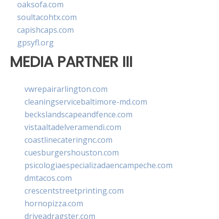
oaksofa.com
soultacohtx.com
capishcaps.com
gpsyfl.org
MEDIA PARTNER III
vwrepairarlington.com
cleaningservicebaltimore-md.com
beckslandscapeandfence.com
vistaaltadelveramendi.com
coastlinecateringnc.com
cuesburgershouston.com
psicologiaespecializadaencampeche.com
dmtacos.com
crescentstreetprinting.com
hornopizza.com
driveadragster.com