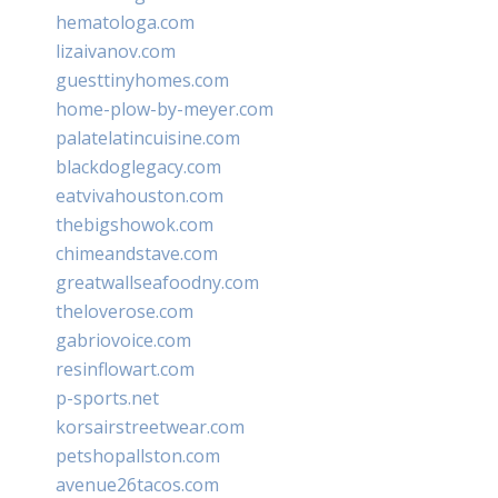
hematologa.com
lizaivanov.com
guesttinyhomes.com
home-plow-by-meyer.com
palatelatincuisine.com
blackdoglegacy.com
eatvivahouston.com
thebigshowok.com
chimeandstave.com
greatwallseafoodny.com
theloverose.com
gabriovoice.com
resinflowart.com
p-sports.net
korsairstreetwear.com
petshopallston.com
avenue26tacos.com