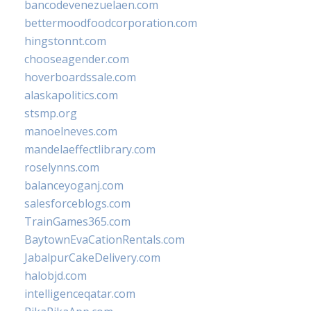
bancodevenezuelaen.com
bettermoodfoodcorporation.com
hingstonnt.com
chooseagender.com
hoverboardssale.com
alaskapolitics.com
stsmp.org
manoelneves.com
mandelaeffectlibrary.com
roselynns.com
balanceyoganj.com
salesforceblogs.com
TrainGames365.com
BaytownEvaCationRentals.com
JabalpurCakeDelivery.com
halobjd.com
intelligenceqatar.com