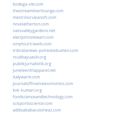
bodega-ole.com
thestreamlinerlounge.com
mestrinorubanofc.com
novelatherton.com
nassvalleygardens.net
electjohnstewart.com
omptourtravels.com
tribratanews-polreskebumen.com
rsudbayuasih.org
publikjurnalistik.org
juneteenthapparel.net
italywarm.com
journaloffinanceeconomics.com
kvk-kumari.org
foodscienceandtechnology.com
scisportsscience.com
addisababacuisineaz.com