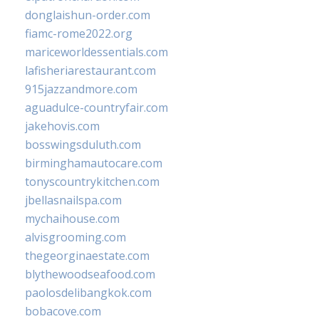
donglaishun-order.com
fiamc-rome2022.org
mariceworldessentials.com
lafisheriarestaurant.com
915jazzandmore.com
aguadulce-countryfair.com
jakehovis.com
bosswingsduluth.com
birminghamautocare.com
tonyscountrykitchen.com
jbellasnailspa.com
mychaihouse.com
alvisgrooming.com
thegeorginaestate.com
blythewoodseafood.com
paolosdelibangkok.com
bobacove.com