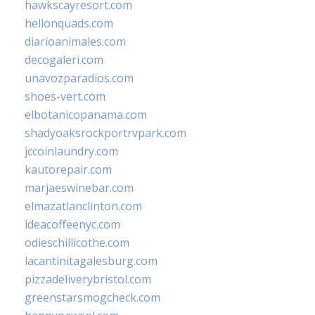
hawkscayresort.com
hellonquads.com
diarioanimales.com
decogaleri.com
unavozparadios.com
shoes-vert.com
elbotanicopanama.com
shadyoaksrockportrvpark.com
jccoinlaundry.com
kautorepair.com
marjaeswinebar.com
elmazatlanclinton.com
ideacoffeenyc.com
odieschillicothe.com
lacantinitagalesburg.com
pizzadeliverybristol.com
greenstarsmogcheck.com