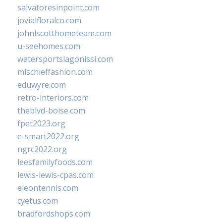
salvatoresinpoint.com
jovialfloralco.com
johnlscotthometeam.com
u-seehomes.com
watersportslagonissi.com
mischieffashion.com
eduwyre.com
retro-interiors.com
theblvd-boise.com
fpet2023.org
e-smart2022.org
ngrc2022.org
leesfamilyfoods.com
lewis-lewis-cpas.com
eleontennis.com
cyetus.com
bradfordshops.com