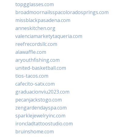
topgglasses.com
broadmoornailsspacoloradosprings.com
missblackpasadena.com
anneskitchen.org
valenciamarketytaqueria.com
reefrecordsllc.com
alawaffle.com
aryouthfishing.com
united-basketball.com
tios-tacos.com
cafecito-satx.com
graduacionviu2023.com
pecanjackstogo.com
zengardendayspa.com
sparklejewelryinc.com
ironcladtattoostudio.com
bruinshome.com