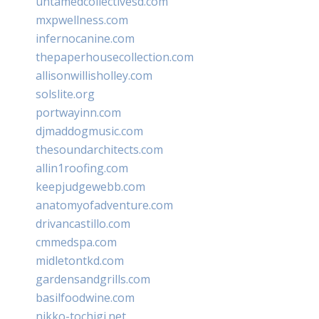
untamedcollectivesd.com
mxpwellness.com
infernocanine.com
thepaperhousecollection.com
allisonwillisholley.com
solslite.org
portwayinn.com
djmaddogmusic.com
thesoundarchitects.com
allin1roofing.com
keepjudgewebb.com
anatomyofadventure.com
drivancastillo.com
cmmedspa.com
midletontkd.com
gardensandgrills.com
basilfoodwine.com
nikko-tochigi.net