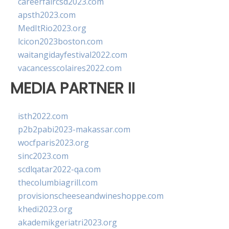
careerfaircsd2023.com
apsth2023.com
MedItRio2023.org
lcicon2023boston.com
waitangidayfestival2022.com
vacancesscolaires2022.com
MEDIA PARTNER II
isth2022.com
p2b2pabi2023-makassar.com
wocfparis2023.org
sinc2023.com
scdlqatar2022-qa.com
thecolumbiagrill.com
provisionscheeseandwineshoppe.com
khedi2023.org
akademikgeriatri2023.org