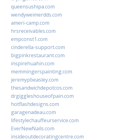
queensushipa.com
wendyweimerdds.com
ameri-camp.com
hrsreceivables.com
empconst1.com
cinderella-support.com
bigpinkrestaurant.com
inspirehuahin.com
memmingerspainting.com
jeremypbeasley.com
thesandwichdepotcos.com
drgiggleshouseofpain.com
hotflashdesigns.com
garagenadeau.com
lifestylechauffeurservice.com
EverNewNails.com
insideoutdecoratingcentre.com