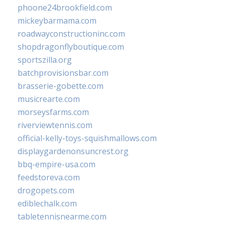
phoone24brookfield.com
mickeybarmama.com
roadwayconstructioninc.com
shopdragonflyboutique.com
sportszilla.org
batchprovisionsbar.com
brasserie-gobette.com
musicrearte.com
morseysfarms.com
riverviewtennis.com
official-kelly-toys-squishmallows.com
displaygardenonsuncrest.org
bbq-empire-usa.com
feedstoreva.com
drogopets.com
ediblechalk.com
tabletennisnearme.com