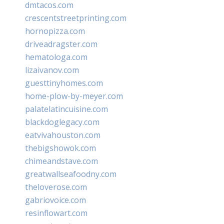
dmtacos.com
crescentstreetprinting.com
hornopizza.com
driveadragster.com
hematologa.com
lizaivanov.com
guesttinyhomes.com
home-plow-by-meyer.com
palatelatincuisine.com
blackdoglegacy.com
eatvivahouston.com
thebigshowok.com
chimeandstave.com
greatwallseafoodny.com
theloverose.com
gabriovoice.com
resinflowart.com