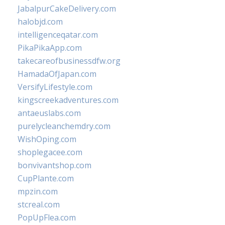
JabalpurCakeDelivery.com
halobjd.com
intelligenceqatar.com
PikaPikaApp.com
takecareofbusinessdfw.org
HamadaOfJapan.com
VersifyLifestyle.com
kingscreekadventures.com
antaeuslabs.com
purelycleanchemdry.com
WishOping.com
shoplegacee.com
bonvivantshop.com
CupPlante.com
mpzin.com
stcreal.com
PopUpFlea.com