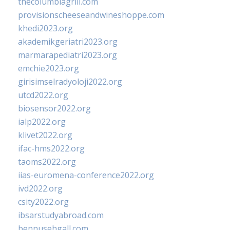
thecolumbiagrill.com
provisionscheeseandwineshoppe.com
khedi2023.org
akademikgeriatri2023.org
marmarapediatri2023.org
emchie2023.org
girisimselradyoloji2022.org
utcd2022.org
biosensor2022.org
ialp2022.org
klivet2022.org
ifac-hms2022.org
taoms2022.org
iias-euromena-conference2022.org
ivd2022.org
csity2022.org
ibsarstudyabroad.com
bennusehgall.com