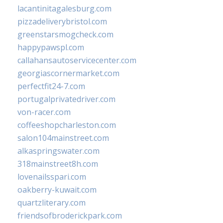
lacantinitagalesburg.com
pizzadeliverybristol.com
greenstarsmogcheck.com
happypawspl.com
callahansautoservicecenter.com
georgiascornermarket.com
perfectfit24-7.com
portugalprivatedriver.com
von-racer.com
coffeeshopcharleston.com
salon104mainstreet.com
alkaspringswater.com
318mainstreet8h.com
lovenailsspari.com
oakberry-kuwait.com
quartzliterary.com
friendsofbroderickpark.com