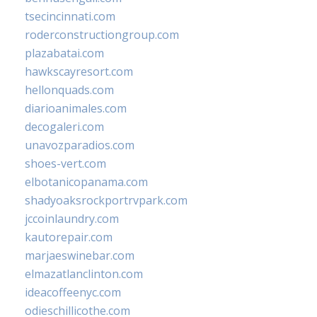
tsecincinnati.com
roderconstructiongroup.com
plazabatai.com
hawkscayresort.com
hellonquads.com
diarioanimales.com
decogaleri.com
unavozparadios.com
shoes-vert.com
elbotanicopanama.com
shadyoaksrockportrvpark.com
jccoinlaundry.com
kautorepair.com
marjaeswinebar.com
elmazatlanclinton.com
ideacoffeenyc.com
odieschillicothe.com