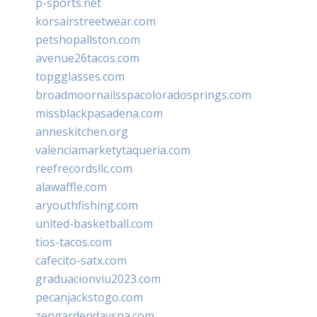
p-sports.net
korsairstreetwear.com
petshopallston.com
avenue26tacos.com
topgglasses.com
broadmoornailsspacoloradosprings.com
missblackpasadena.com
anneskitchen.org
valenciamarketytaqueria.com
reefrecordsllc.com
alawaffle.com
aryouthfishing.com
united-basketball.com
tios-tacos.com
cafecito-satx.com
graduacionviu2023.com
pecanjackstogo.com
zengardendayspa.com