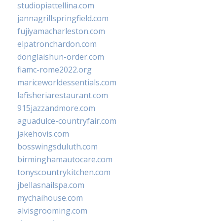
studiopiattellina.com
jannagrillspringfield.com
fujiyamacharleston.com
elpatronchardon.com
donglaishun-order.com
fiamc-rome2022.org
mariceworldessentials.com
lafisheriarestaurant.com
915jazzandmore.com
aguadulce-countryfair.com
jakehovis.com
bosswingsduluth.com
birminghamautocare.com
tonyscountrykitchen.com
jbellasnailspa.com
mychaihouse.com
alvisgrooming.com