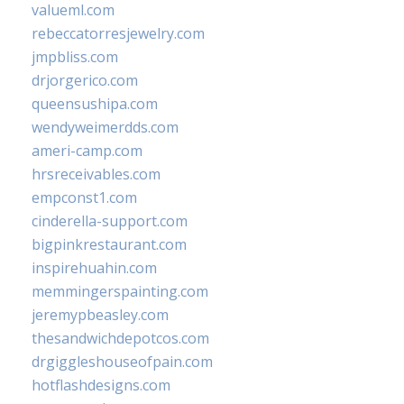
valueml.com
rebeccatorresjewelry.com
jmpbliss.com
drjorgerico.com
queensushipa.com
wendyweimerdds.com
ameri-camp.com
hrsreceivables.com
empconst1.com
cinderella-support.com
bigpinkrestaurant.com
inspirehuahin.com
memmingerspainting.com
jeremypbeasley.com
thesandwichdepotcos.com
drgiggleshouseofpain.com
hotflashdesigns.com