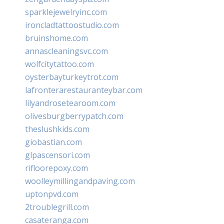
sparklejewelryinc.com
ironcladtattoostudio.com
bruinshome.com
annascleaningsvc.com
wolfcitytattoo.com
oysterbayturkeytrot.com
lafronterarestauranteybar.com
lilyandrosetearoom.com
olivesburgberrypatch.com
theslushkids.com
giobastian.com
glpascensori.com
rifloorepoxy.com
woolleymillingandpaving.com
uptonpvd.com
2troublegrill.com
casateranga.com