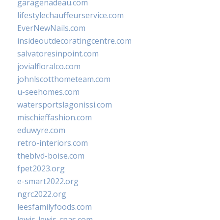
garagenadeau.com
lifestylechauffeurservice.com
EverNewNails.com
insideoutdecoratingcentre.com
salvatoresinpoint.com
jovialfloralco.com
johnlscotthometeam.com
u-seehomes.com
watersportslagonissi.com
mischieffashion.com
eduwyre.com
retro-interiors.com
theblvd-boise.com
fpet2023.org
e-smart2022.org
ngrc2022.org
leesfamilyfoods.com
lewis-lewis-cpas.com