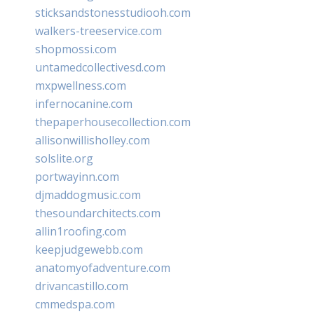
sticksandstonesstudiooh.com
walkers-treeservice.com
shopmossi.com
untamedcollectivesd.com
mxpwellness.com
infernocanine.com
thepaperhousecollection.com
allisonwillisholley.com
solslite.org
portwayinn.com
djmaddogmusic.com
thesoundarchitects.com
allin1roofing.com
keepjudgewebb.com
anatomyofadventure.com
drivancastillo.com
cmmedspa.com