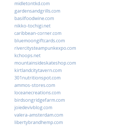
midletontkd.com
gardensandgrills.com
basilfoodwine.com
nikko-tochigi.net
caribbean-corner.com
bluemoongiftcards.com
rivercitysteampunkexpo.com
kchoops.net
mountainsideskateshop.com
kirtlandcitytavern.com
301nutritionspot.com
ammos-stores.com
loceanecreations.com
birdsongridgefarm.com
joiedevivblog.com
valera-amsterdam.com
libertybrandhemp.com