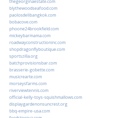
thegeorginaestate.com
blythewoodseafood.com
paolosdelibangkok.com
bobacove.com
phoone24brookfield.com
mickeybarmama.com
roadwayconstructioninc.com
shopdragonflyboutique.com
sportszilla.org
batchprovisionsbar.com
brasserie-gobette.com
musicrearte.com
morseysfarms.com
riverviewtennis.com
official-kelly-toys-squishmallows.com
displaygardenonsuncrest.org
bbq-empire-usa.com
feedstoreva.com