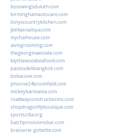
bosswingsduluth.com
birminghamautocare.com
tonyscountrykitchen.com
jbellasnailspa.com
mychaihouse.com
alvisgrooming.com
thegeorginaestate.com
blythewoodseafood.com
paolosdelibangkok.com
bobacove.com
phoone24brookfield.com
mickeybarmama.com
roadwayconstructioninc.com
shopdragonflyboutique.com
sportszilla.org
batchprovisionsbar.com
brasserie-gobette.com