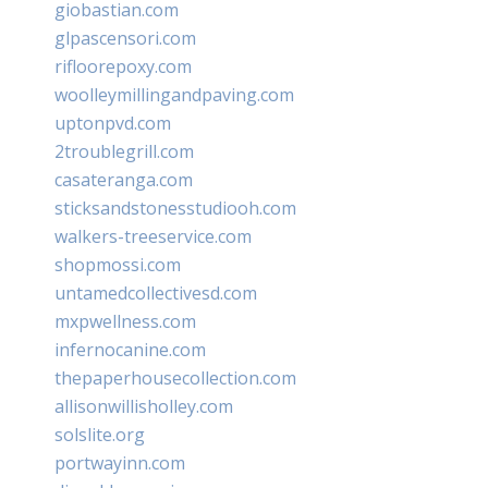
giobastian.com
glpascensori.com
rifloorepoxy.com
woolleymillingandpaving.com
uptonpvd.com
2troublegrill.com
casateranga.com
sticksandstonesstudiooh.com
walkers-treeservice.com
shopmossi.com
untamedcollectivesd.com
mxpwellness.com
infernocanine.com
thepaperhousecollection.com
allisonwillisholley.com
solslite.org
portwayinn.com