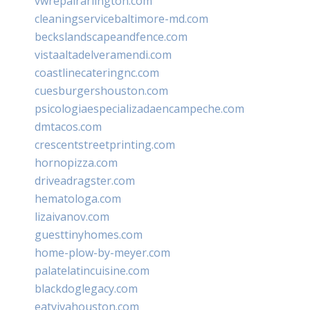
vwrepairarlington.com
cleaningservicebaltimore-md.com
beckslandscapeandfence.com
vistaaltadelveramendi.com
coastlinecateringnc.com
cuesburgershouston.com
psicologiaespecializadaencampeche.com
dmtacos.com
crescentstreetprinting.com
hornopizza.com
driveadragster.com
hematologa.com
lizaivanov.com
guesttinyhomes.com
home-plow-by-meyer.com
palatelatincuisine.com
blackdoglegacy.com
eatvivahouston.com