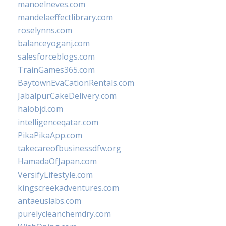
manoelneves.com
mandelaeffectlibrary.com
roselynns.com
balanceyoganj.com
salesforceblogs.com
TrainGames365.com
BaytownEvaCationRentals.com
JabalpurCakeDelivery.com
halobjd.com
intelligenceqatar.com
PikaPikaApp.com
takecareofbusinessdfw.org
HamadaOfJapan.com
VersifyLifestyle.com
kingscreekadventures.com
antaeuslabs.com
purelycleanchemdry.com