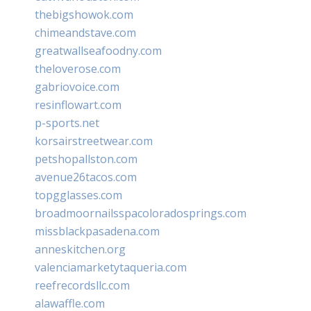
thebigshowok.com
chimeandstave.com
greatwallseafoodny.com
theloverose.com
gabriovoice.com
resinflowart.com
p-sports.net
korsairstreetwear.com
petshopallston.com
avenue26tacos.com
topgglasses.com
broadmoornailsspacoloradosprings.com
missblackpasadena.com
anneskitchen.org
valenciamarketytaqueria.com
reefrecordsllc.com
alawaffle.com