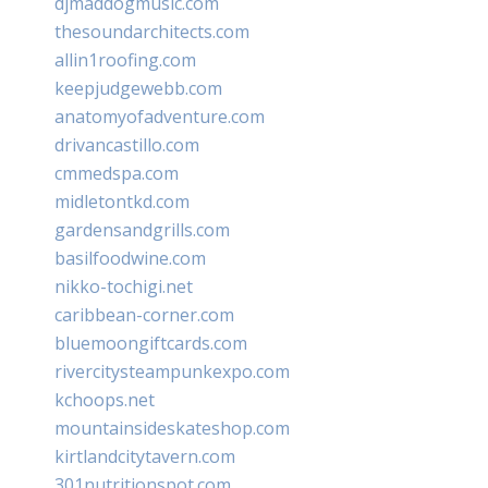
djmaddogmusic.com
thesoundarchitects.com
allin1roofing.com
keepjudgewebb.com
anatomyofadventure.com
drivancastillo.com
cmmedspa.com
midletontkd.com
gardensandgrills.com
basilfoodwine.com
nikko-tochigi.net
caribbean-corner.com
bluemoongiftcards.com
rivercitysteampunkexpo.com
kchoops.net
mountainsideskateshop.com
kirtlandcitytavern.com
301nutritionspot.com