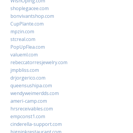
WishOping.com
shoplegacee.com
bonvivantshop.com
CupPlante.com
mpzin.com
stcreal.com
PopUpFlea.com
valueml.com
rebeccatorresjewelry.com
jmpbliss.com
drjorgerico.com
queensushipa.com
wendyweimerdds.com
ameri-camp.com
hrsreceivables.com
empconst1.com
cinderella-support.com
bigpinkrestaurant.com