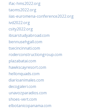
ifac-hms2022.org
taoms2022.org
iias-euromena-conference2022.org
ivd2022.org
csity2022.org
ibsarstudyabroad.com
bennusehgall.com
tsecincinnati.com
roderconstructiongroup.com
plazabatai.com
hawkscayresort.com
hellonquads.com
diarioanimales.com
decogaleri.com
unavozparadios.com
shoes-vert.com
elbotanicopanama.com