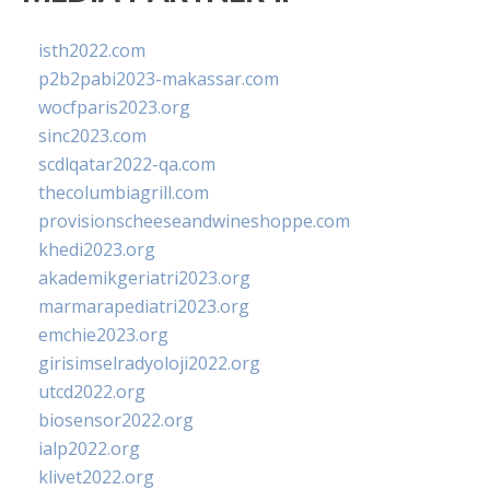
isth2022.com
p2b2pabi2023-makassar.com
wocfparis2023.org
sinc2023.com
scdlqatar2022-qa.com
thecolumbiagrill.com
provisionscheeseandwineshoppe.com
khedi2023.org
akademikgeriatri2023.org
marmarapediatri2023.org
emchie2023.org
girisimselradyoloji2022.org
utcd2022.org
biosensor2022.org
ialp2022.org
klivet2022.org