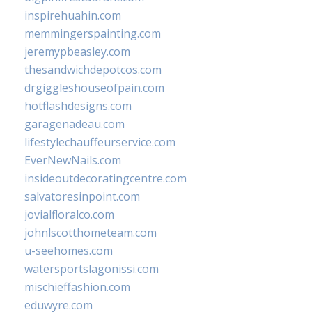
inspirehuahin.com
memmingerspainting.com
jeremypbeasley.com
thesandwichdepotcos.com
drgiggleshouseofpain.com
hotflashdesigns.com
garagenadeau.com
lifestylechauffeurservice.com
EverNewNails.com
insideoutdecoratingcentre.com
salvatoresinpoint.com
jovialfloralco.com
johnlscotthometeam.com
u-seehomes.com
watersportslagonissi.com
mischieffashion.com
eduwyre.com