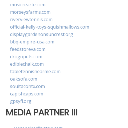
musicrearte.com
morseysfarms.com
riverviewtennis.com
official-kelly-toys-squishmallows.com
displaygardenonsuncrest.org
bbq-empire-usa.com
feedstoreva.com
drogopets.com
ediblechalk.com
tabletennisnearme.com
oaksofa.com
soultacohtx.com
capishcaps.com
gpsyfl.org
MEDIA PARTNER III