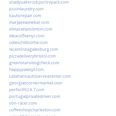
shadyoaksrockportrvpark.com
jccoinlaundry.com
kautorepair.com
marjaeswinebar.com
elmazatlanclinton.com
ideacoffeenyc.com
odieschillicothe.com
lacantinitagalesburg.com
pizzadeliverybristol.com
greenstarsmogcheck.com
happypawspl.com
callahansautoservicecenter.com
georgiascornermarket.com
perfectfit24-7.com
portugalprivatedriver.com
von-racer.com
coffeeshopcharleston.com