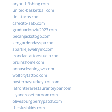
aryouthfishing.com
united-basketball.com
tios-tacos.com
cafecito-satx.com
graduacionviu2023.com
pecanjackstogo.com
zengardendayspa.com
sparklejewelryinc.com
ironcladtattoostudio.com
bruinshome.com
annascleaningsvc.com
wolfcitytattoo.com
oysterbayturkeytrot.com
lafronterarestauranteybar.com
lilyandrosetearoom.com
olivesburgberrypatch.com
theslushkids.com