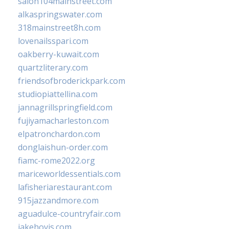
salon104mainstreet.com
alkaspringswater.com
318mainstreet8h.com
lovenailsspari.com
oakberry-kuwait.com
quartzliterary.com
friendsofbroderickpark.com
studiopiattellina.com
jannagrillspringfield.com
fujiyamacharleston.com
elpatronchardon.com
donglaishun-order.com
fiamc-rome2022.org
mariceworldessentials.com
lafisheriarestaurant.com
915jazzandmore.com
aguadulce-countryfair.com
jakehovis.com