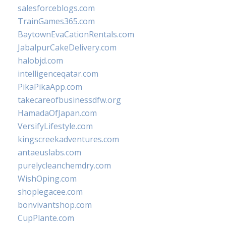
salesforceblogs.com
TrainGames365.com
BaytownEvaCationRentals.com
JabalpurCakeDelivery.com
halobjd.com
intelligenceqatar.com
PikaPikaApp.com
takecareofbusinessdfw.org
HamadaOfJapan.com
VersifyLifestyle.com
kingscreekadventures.com
antaeuslabs.com
purelycleanchemdry.com
WishOping.com
shoplegacee.com
bonvivantshop.com
CupPlante.com