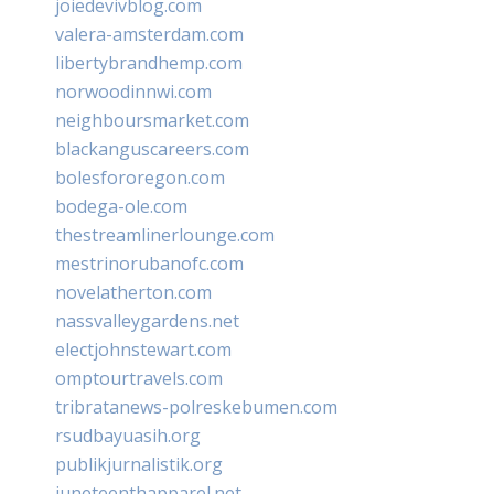
joiedevivblog.com
valera-amsterdam.com
libertybrandhemp.com
norwoodinnwi.com
neighboursmarket.com
blackanguscareers.com
bolesfororegon.com
bodega-ole.com
thestreamlinerlounge.com
mestrinorubanofc.com
novelatherton.com
nassvalleygardens.net
electjohnstewart.com
omptourtravels.com
tribratanews-polreskebumen.com
rsudbayuasih.org
publikjurnalistik.org
juneteenthapparel.net