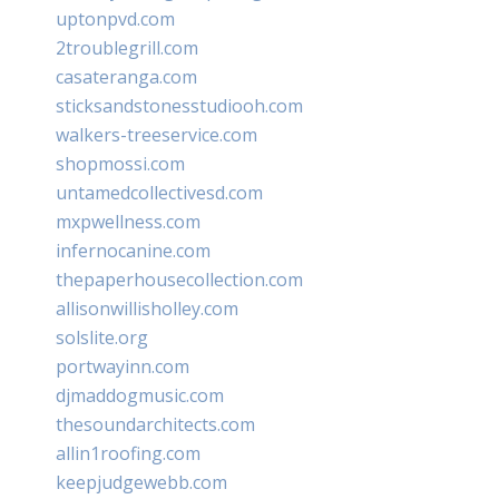
uptonpvd.com
2troublegrill.com
casateranga.com
sticksandstonesstudiooh.com
walkers-treeservice.com
shopmossi.com
untamedcollectivesd.com
mxpwellness.com
infernocanine.com
thepaperhousecollection.com
allisonwillisholley.com
solslite.org
portwayinn.com
djmaddogmusic.com
thesoundarchitects.com
allin1roofing.com
keepjudgewebb.com