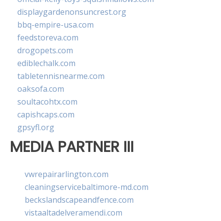
displaygardenonsuncrest.org
bbq-empire-usa.com
feedstoreva.com
drogopets.com
ediblechalk.com
tabletennisnearme.com
oaksofa.com
soultacohtx.com
capishcaps.com
gpsyfl.org
MEDIA PARTNER III
vwrepairarlington.com
cleaningservicebaltimore-md.com
beckslandscapeandfence.com
vistaaltadelveramendi.com