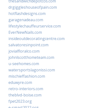
thesandwichdepotcos.com
drgiggleshouseofpain.com
hotflashdesigns.com
garagenadeau.com
lifestylechauffeurservice.com
EverNewNails.com
insideoutdecoratingcentre.com
salvatoresinpoint.com
jovialfloralco.com
johnlscotthometeam.com
u-seehomes.com
watersportslagonissi.com
mischieffashion.com
eduwyre.com
retro-interiors.com
theblvd-boise.com
fpet2023.org
e-smart2022.org