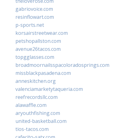
theloverose.com
gabriovoice.com
resinflowart.com
p-sports.net
korsairstreetwear.com
petshopallston.com
avenue26tacos.com
topgglasses.com
broadmoornailsspacoloradosprings.com
missblackpasadena.com
anneskitchen.org
valenciamarketytaqueria.com
reefrecordsllc.com
alawaffle.com
aryouthfishing.com
united-basketball.com
tios-tacos.com
cafecito-satx.com