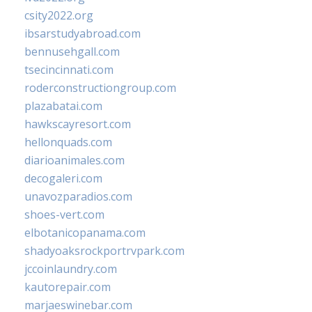
csity2022.org
ibsarstudyabroad.com
bennusehgall.com
tsecincinnati.com
roderconstructiongroup.com
plazabatai.com
hawkscayresort.com
hellonquads.com
diarioanimales.com
decogaleri.com
unavozparadios.com
shoes-vert.com
elbotanicopanama.com
shadyoaksrockportrvpark.com
jccoinlaundry.com
kautorepair.com
marjaeswinebar.com