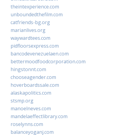
theintexperience.com
unboundedthefilm.com
catfriends-bg.org
marianlives.org
waywardtees.com
pidfloorsexpress.com
bancodevenezuelaen.com
bettermoodfoodcorporation.com
hingstonnt.com
chooseagender.com
hoverboardssale.com
alaskapolitics.com
stsmp.org
manoelneves.com
mandelaeffectlibrary.com
roselynns.com
balanceyoganj.com