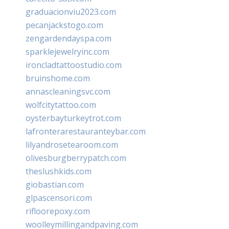
graduacionviu2023.com
pecanjackstogo.com
zengardendayspa.com
sparklejewelryinc.com
ironcladtattoostudio.com
bruinshome.com
annascleaningsvc.com
wolfcitytattoo.com
oysterbayturkeytrot.com
lafronterarestauranteybar.com
lilyandrosetearoom.com
olivesburgberrypatch.com
theslushkids.com
giobastian.com
glpascensori.com
rifloorepoxy.com
woolleymillingandpaving.com