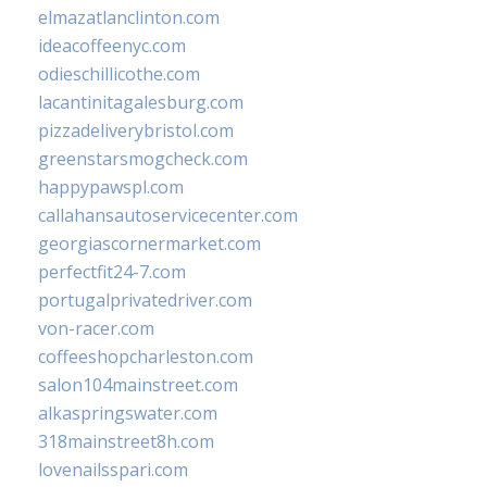
elmazatlanclinton.com
ideacoffeenyc.com
odieschillicothe.com
lacantinitagalesburg.com
pizzadeliverybristol.com
greenstarsmogcheck.com
happypawspl.com
callahansautoservicecenter.com
georgiascornermarket.com
perfectfit24-7.com
portugalprivatedriver.com
von-racer.com
coffeeshopcharleston.com
salon104mainstreet.com
alkaspringswater.com
318mainstreet8h.com
lovenailsspari.com