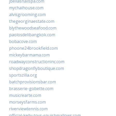
jbellasnailspa.com
mychaihouse.com
alvisgrooming.com
thegeorginaestate.com
blythewoodseafood.com
paolosdelibangkok.com
bobacove.com
phoone24brookfield.com
mickeybarmama.com
roadwayconstructioninc.com
shopdragonflyboutique.com
sportszilla.org
batchprovisionsbar.com
brasserie-gobette.com
musicrearte.com
morseysfarms.com
riverviewtennis.com
official-kelly-toys-squishmallows.com