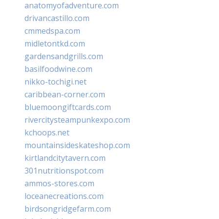
anatomyofadventure.com
drivancastillo.com
cmmedspa.com
midletontkd.com
gardensandgrills.com
basilfoodwine.com
nikko-tochigi.net
caribbean-corner.com
bluemoongiftcards.com
rivercitysteampunkexpo.com
kchoops.net
mountainsideskateshop.com
kirtlandcitytavern.com
301nutritionspot.com
ammos-stores.com
loceanecreations.com
birdsongridgefarm.com