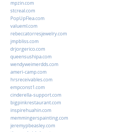
mpzin.com
stcreal.com
PopUpFlea.com
valueml.com
rebeccatorresjewelry.com
jmpbliss.com
drjorgerico.com
queensushipa.com
wendyweimerdds.com
ameri-camp.com
hrsreceivables.com
empconst1.com
cinderella-support.com
bigpinkrestaurant.com
inspirehuahin.com
memmingerspainting.com
jeremypbeasley.com