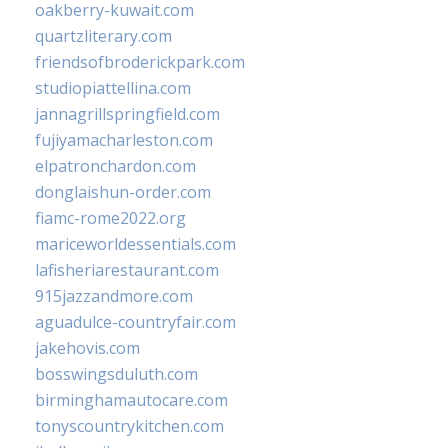
oakberry-kuwait.com
quartzliterary.com
friendsofbroderickpark.com
studiopiattellina.com
jannagrillspringfield.com
fujiyamacharleston.com
elpatronchardon.com
donglaishun-order.com
fiamc-rome2022.org
mariceworldessentials.com
lafisheriarestaurant.com
915jazzandmore.com
aguadulce-countryfair.com
jakehovis.com
bosswingsduluth.com
birminghamautocare.com
tonyscountrykitchen.com