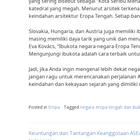
yang sering disebut sebagai “Kota Seribu Mena
katedral yang megah. Menurut arsitek terkenal
keindahan arsitektur Eropa Tengah. Setiap bang
Slovakia, Hungaria, dan Austria juga memiliki 
masing memiliki daya tarik yang unik dan mena
Eva Kovács, “Ibukota negara-negara Eropa Ten
Mengunjungi ibukota adalah cara terbaik untuk
Jadi, jika Anda ingin mengenal lebih dekat ne
jangan ragu untuk merencanakan perjalanan A
keindahan dan kekayaan sejarah yang dimiliki 
Posted in
Eropa
Tagged
negara eropa tengah dan ibu
Post
Keuntungan dan Tantangan Keanggotaan ASE