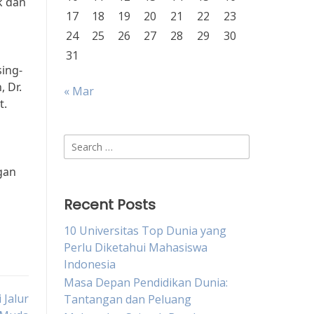
k dan
17
18
19
20
21
22
23
24
25
26
27
28
29
30
31
sing-
 Dr.
« Mar
t.
Search
for:
gan
Recent Posts
10 Universitas Top Dunia yang
Perlu Diketahui Mahasiswa
Indonesia
Masa Depan Pendidikan Dunia:
 Jalur
Tantangan dan Peluang