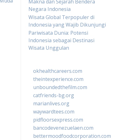
 Muda
Makna dan Sejarah Bendera
Negara Indonesia
Wisata Global Terpopuler di
Indonesia yang Wajib Dikunjungi
Pariwisata Dunia: Potensi
Indonesia sebagai Destinasi
Wisata Unggulan
okhealthcareers.com
theintexperience.com
unboundedthefilm.com
catfriends-bg.org
marianlives.org
waywardtees.com
pidfloorsexpress.com
bancodevenezuelaen.com
bettermoodfoodcorporation.com