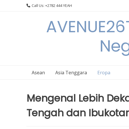
Skip
Call Us: +2782 444 YEAH
to
content
AVENUE26T
Neg
Asean
Asia Tenggara
Eropa
Mengenal Lebih Dek
Tengah dan Ibukota