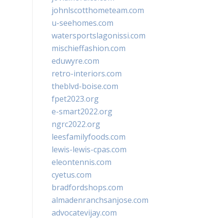
johnlscotthometeam.com
u-seehomes.com
watersportslagonissi.com
mischieffashion.com
eduwyre.com
retro-interiors.com
theblvd-boise.com
fpet2023.org
e-smart2022.org
ngrc2022.org
leesfamilyfoods.com
lewis-lewis-cpas.com
eleontennis.com
cyetus.com
bradfordshops.com
almadenranchsanjose.com
advocatevijay.com