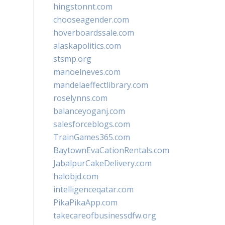
hingstonnt.com
chooseagender.com
hoverboardssale.com
alaskapolitics.com
stsmp.org
manoelneves.com
mandelaeffectlibrary.com
roselynns.com
balanceyoganj.com
salesforceblogs.com
TrainGames365.com
BaytownEvaCationRentals.com
JabalpurCakeDelivery.com
halobjd.com
intelligenceqatar.com
PikaPikaApp.com
takecareofbusinessdfw.org