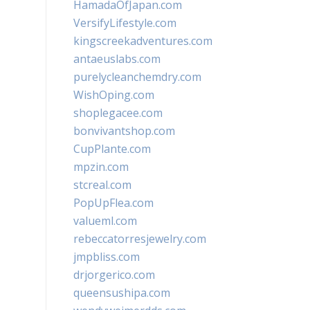
HamadaOfJapan.com
VersifyLifestyle.com
kingscreekadventures.com
antaeuslabs.com
purelycleanchemdry.com
WishOping.com
shoplegacee.com
bonvivantshop.com
CupPlante.com
mpzin.com
stcreal.com
PopUpFlea.com
valueml.com
rebeccatorresjewelry.com
jmpbliss.com
drjorgerico.com
queensushipa.com