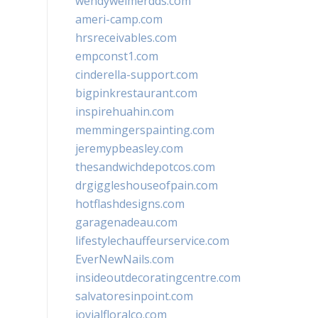
wendyweimerdds.com
ameri-camp.com
hrsreceivables.com
empconst1.com
cinderella-support.com
bigpinkrestaurant.com
inspirehuahin.com
memmingerspainting.com
jeremypbeasley.com
thesandwichdepotcos.com
drgiggleshouseofpain.com
hotflashdesigns.com
garagenadeau.com
lifestylechauffeurservice.com
EverNewNails.com
insideoutdecoratingcentre.com
salvatoresinpoint.com
jovialfloralco.com