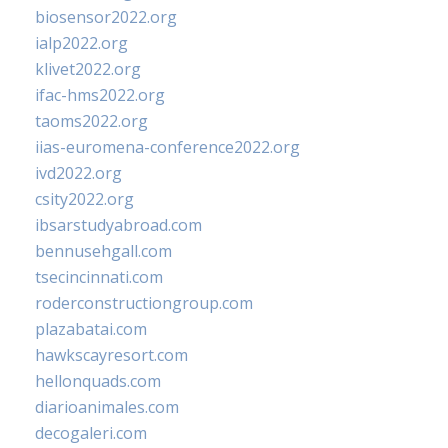
biosensor2022.org
ialp2022.org
klivet2022.org
ifac-hms2022.org
taoms2022.org
iias-euromena-conference2022.org
ivd2022.org
csity2022.org
ibsarstudyabroad.com
bennusehgall.com
tsecincinnati.com
roderconstructiongroup.com
plazabatai.com
hawkscayresort.com
hellonquads.com
diarioanimales.com
decogaleri.com