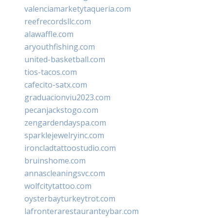
valenciamarketytaqueria.com
reefrecordsllc.com
alawaffle.com
aryouthfishing.com
united-basketball.com
tios-tacos.com
cafecito-satx.com
graduacionviu2023.com
pecanjackstogo.com
zengardendayspa.com
sparklejewelryinc.com
ironcladtattoostudio.com
bruinshome.com
annascleaningsvc.com
wolfcitytattoo.com
oysterbayturkeytrot.com
lafronterarestauranteybar.com