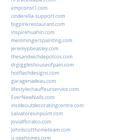
empconst1.com
cinderella-support.com
bigpinkrestaurant.com
inspirehuahin.com
memmingerspainting.com
jeremypbeasley.com
thesandwichdepotcos.com
drgiggleshouseofpain.com
hotflashdesigns.com
garagenadeau.com
lifestylechauffeurservice.com
EverNewNails.com
insideoutdecoratingcentre.com
salvatoresinpoint.com
jovialfloralco.com
johnlscotthometeam.com
u-seehomes.com