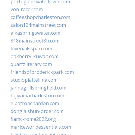
portugalprivatedriver.com
von-racer.com
coffeeshopcharleston.com
salon104mainstreet.com
alkaspringswater.com
318mainstreet8h.com
lovenailsspari.com
oakberry-kuwait.com
quartzliterary.com
friendsofbroderickpark.com
studiopiattellina.com
jannagrillspringfield.com
fujiyamacharleston.com
elpatronchardon.com
donglaishun-order.com
fiamc-rome2022.org
mariceworldessentials.com
lafisheriarestaurant.com