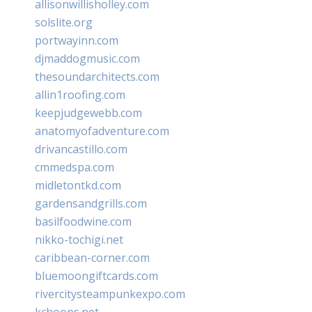
allisonwillisholley.com
solslite.org
portwayinn.com
djmaddogmusic.com
thesoundarchitects.com
allin1roofing.com
keepjudgewebb.com
anatomyofadventure.com
drivancastillo.com
cmmedspa.com
midletontkd.com
gardensandgrills.com
basilfoodwine.com
nikko-tochigi.net
caribbean-corner.com
bluemoongiftcards.com
rivercitysteampunkexpo.com
kchoops.net