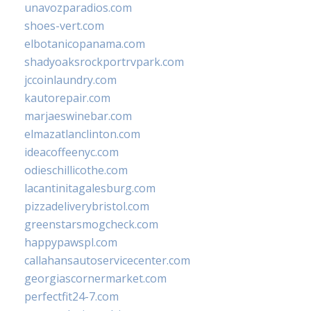
unavozparadios.com
shoes-vert.com
elbotanicopanama.com
shadyoaksrockportrvpark.com
jccoinlaundry.com
kautorepair.com
marjaeswinebar.com
elmazatlanclinton.com
ideacoffeenyc.com
odieschillicothe.com
lacantinitagalesburg.com
pizzadeliverybristol.com
greenstarsmogcheck.com
happypawspl.com
callahansautoservicecenter.com
georgiascornermarket.com
perfectfit24-7.com