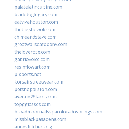
palatelatincuisine.com
blackdoglegacy.com
eatvivahouston.com
thebigshowok.com
chimeandstave.com
greatwallseafoodny.com
theloverose.com
gabriovoice.com
resinflowart.com
p-sports.net
korsairstreetwear.com
petshopallston.com
avenue26tacos.com
topgglasses.com
broadmoornailsspacoloradosprings.com
missblackpasadena.com
anneskitchen.org