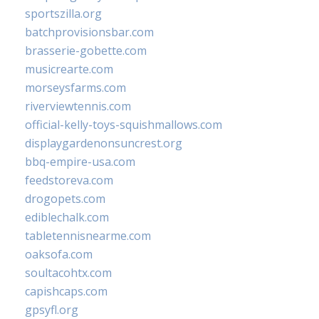
sportszilla.org
batchprovisionsbar.com
brasserie-gobette.com
musicrearte.com
morseysfarms.com
riverviewtennis.com
official-kelly-toys-squishmallows.com
displaygardenonsuncrest.org
bbq-empire-usa.com
feedstoreva.com
drogopets.com
ediblechalk.com
tabletennisnearme.com
oaksofa.com
soultacohtx.com
capishcaps.com
gpsyfl.org