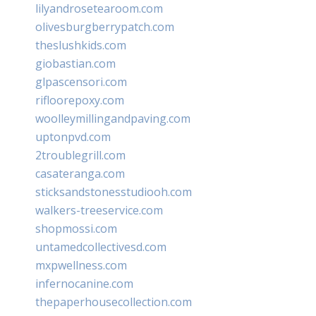
lilyandrosetearoom.com
olivesburgberrypatch.com
theslushkids.com
giobastian.com
glpascensori.com
rifloorepoxy.com
woolleymillingandpaving.com
uptonpvd.com
2troublegrill.com
casateranga.com
sticksandstonesstudiooh.com
walkers-treeservice.com
shopmossi.com
untamedcollectivesd.com
mxpwellness.com
infernocanine.com
thepaperhousecollection.com