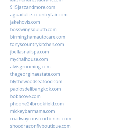
915jazzandmore.com
aguadulce-countryfair.com
jakehovis.com
bosswingsduluth.com
birminghamautocare.com
tonyscountrykitchen.com
jbellasnailspa.com
mychaihouse.com
alvisgrooming.com
thegeorginaestate.com
blythewoodseafood.com
paolosdelibangkok.com
bobacove.com
phoone24brookfield.com
mickeybarmama.com
roadwayconstructioninc.com
shopdragonflyboutique.com