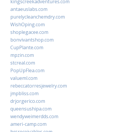
kingscreekadventures.com
antaeuslabs.com
purelycleanchemdry.com
WishOping.com
shoplegacee.com
bonvivantshop.com
CupPlante.com
mpzin.com
stcreal.com
PopUpFlea.com
valueml.com
rebeccatorresjewelry.com
jmpbliss.com
drjorgerico.com
queensushipa.com
wendyweimerdds.com
ameri-camp.com
hrsreceivables.com