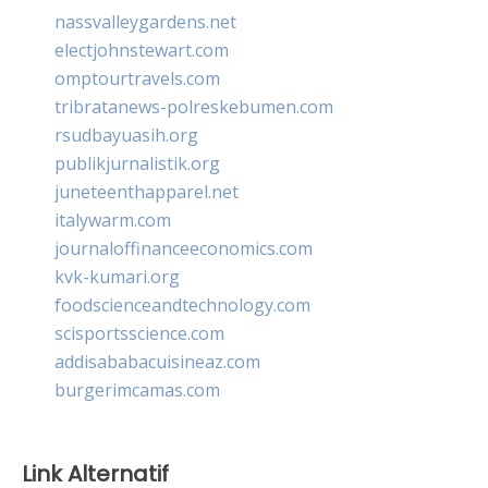
nassvalleygardens.net
electjohnstewart.com
omptourtravels.com
tribratanews-polreskebumen.com
rsudbayuasih.org
publikjurnalistik.org
juneteenthapparel.net
italywarm.com
journaloffinanceeconomics.com
kvk-kumari.org
foodscienceandtechnology.com
scisportsscience.com
addisababacuisineaz.com
burgerimcamas.com
Link Alternatif