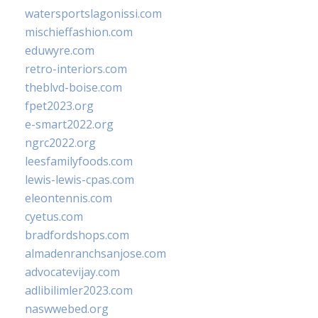
watersportslagonissi.com
mischieffashion.com
eduwyre.com
retro-interiors.com
theblvd-boise.com
fpet2023.org
e-smart2022.org
ngrc2022.org
leesfamilyfoods.com
lewis-lewis-cpas.com
eleontennis.com
cyetus.com
bradfordshops.com
almadenranchsanjose.com
advocatevijay.com
adlibilimler2023.com
naswwebed.org