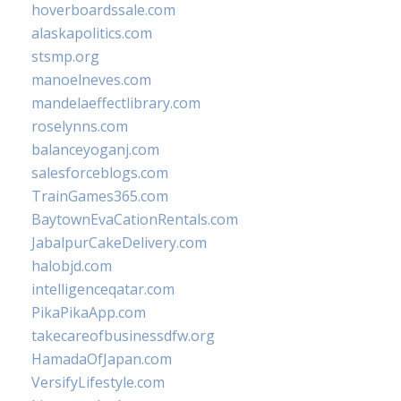
hoverboardssale.com
alaskapolitics.com
stsmp.org
manoelneves.com
mandelaeffectlibrary.com
roselynns.com
balanceyoganj.com
salesforceblogs.com
TrainGames365.com
BaytownEvaCationRentals.com
JabalpurCakeDelivery.com
halobjd.com
intelligenceqatar.com
PikaPikaApp.com
takecareofbusinessdfw.org
HamadaOfJapan.com
VersifyLifestyle.com