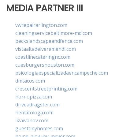
MEDIA PARTNER III
vwrepairarlington.com
cleaningservicebaltimore-md.com
beckslandscapeandfence.com
vistaaltadelveramendi.com
coastlinecateringnc.com
cuesburgershouston.com
psicologiaespecializadaencampeche.com
dmtacos.com
crescentstreetprinting.com
hornopizza.com
driveadragster.com
hematologa.com
lizaivanov.com
guesttinyhomes.com
home-plow-by-meyer.com