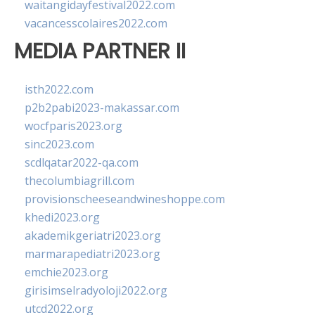
waitangidayfestival2022.com
vacancesscolaires2022.com
MEDIA PARTNER II
isth2022.com
p2b2pabi2023-makassar.com
wocfparis2023.org
sinc2023.com
scdlqatar2022-qa.com
thecolumbiagrill.com
provisionscheeseandwineshoppe.com
khedi2023.org
akademikgeriatri2023.org
marmarapediatri2023.org
emchie2023.org
girisimselradyoloji2022.org
utcd2022.org