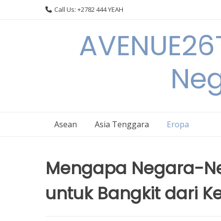
Skip
Call Us: +2782 444 YEAH
to
content
AVENUE26T
Neg
Asean
Asia Tenggara
Eropa
Mengapa Negara-Neg
untuk Bangkit dari K