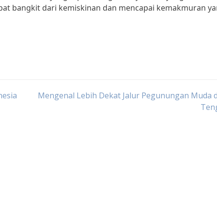
apat bangkit dari kemiskinan dan mencapai kemakmuran y
nesia
Mengenal Lebih Dekat Jalur Pegunungan Muda di
Ten