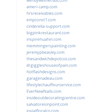
wendyweimerdds.com
ameri-camp.com
hrsreceivables.com
empconst1.com
cinderella-support.com
bigpinkrestaurant.com
inspirehuahin.com
memmingerspainting.com
jeremypbeasley.com
thesandwichdepotcos.com
drgiggleshouseofpain.com
hotflashdesigns.com
garagenadeau.com
lifestylechauffeurservice.com
EverNewNails.com
insideoutdecoratingcentre.com
salvatoresinpoint.com
jovialfloralco.com