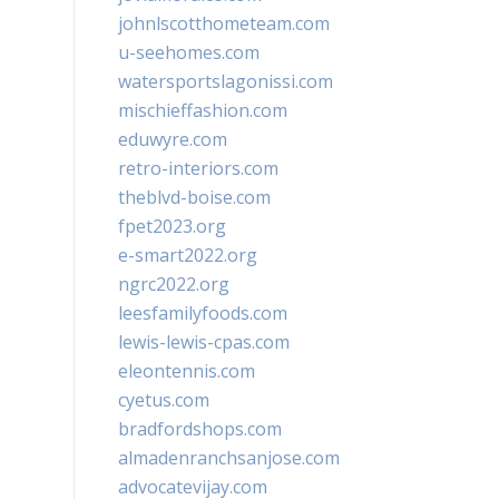
johnlscotthometeam.com
u-seehomes.com
watersportslagonissi.com
mischieffashion.com
eduwyre.com
retro-interiors.com
theblvd-boise.com
fpet2023.org
e-smart2022.org
ngrc2022.org
leesfamilyfoods.com
lewis-lewis-cpas.com
eleontennis.com
cyetus.com
bradfordshops.com
almadenranchsanjose.com
advocatevijay.com