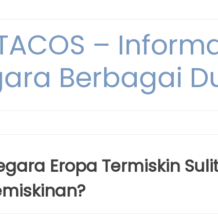
ACOS – Informa
ara Berbagai D
ara Eropa Termiskin Suli
emiskinan?