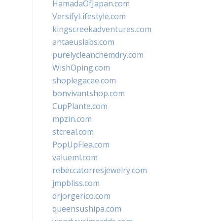
HamadaOfJapan.com
VersifyLifestyle.com
kingscreekadventures.com
antaeuslabs.com
purelycleanchemdry.com
WishOping.com
shoplegacee.com
bonvivantshop.com
CupPlante.com
mpzin.com
stcreal.com
PopUpFlea.com
valueml.com
rebeccatorresjewelry.com
jmpbliss.com
drjorgerico.com
queensushipa.com