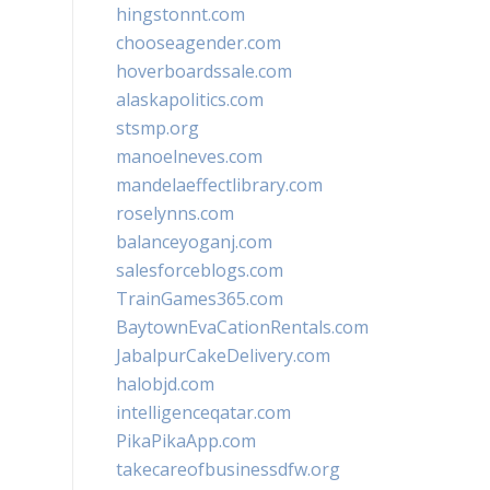
hingstonnt.com
chooseagender.com
hoverboardssale.com
alaskapolitics.com
stsmp.org
manoelneves.com
mandelaeffectlibrary.com
roselynns.com
balanceyoganj.com
salesforceblogs.com
TrainGames365.com
BaytownEvaCationRentals.com
JabalpurCakeDelivery.com
halobjd.com
intelligenceqatar.com
PikaPikaApp.com
takecareofbusinessdfw.org