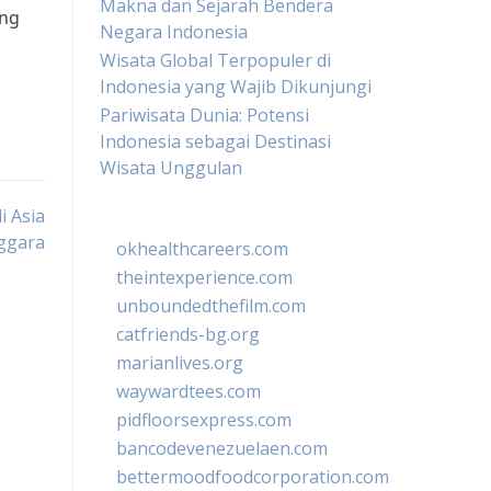
Makna dan Sejarah Bendera
ang
Negara Indonesia
Wisata Global Terpopuler di
Indonesia yang Wajib Dikunjungi
Pariwisata Dunia: Potensi
Indonesia sebagai Destinasi
Wisata Unggulan
 Asia
ggara
okhealthcareers.com
theintexperience.com
unboundedthefilm.com
catfriends-bg.org
marianlives.org
waywardtees.com
pidfloorsexpress.com
bancodevenezuelaen.com
bettermoodfoodcorporation.com