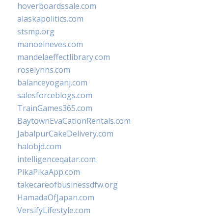
hoverboardssale.com
alaskapolitics.com
stsmp.org
manoelneves.com
mandelaeffectlibrary.com
roselynns.com
balanceyoganj.com
salesforceblogs.com
TrainGames365.com
BaytownEvaCationRentals.com
JabalpurCakeDelivery.com
halobjd.com
intelligenceqatar.com
PikaPikaApp.com
takecareofbusinessdfw.org
HamadaOfJapan.com
VersifyLifestyle.com