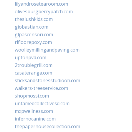
lilyandrosetearoom.com
olivesburgberrypatch.com
theslushkids.com
giobastian.com
glpascensori.com
rifloorepoxy.com
woolleymillingandpaving.com
uptonpvd.com
2troublegrill.com
casateranga.com
sticksandstonesstudiooh.com
walkers-treeservice.com
shopmossi.com
untamedcollectivesd.com
mxpwellness.com
infernocanine.com
thepaperhousecollection.com