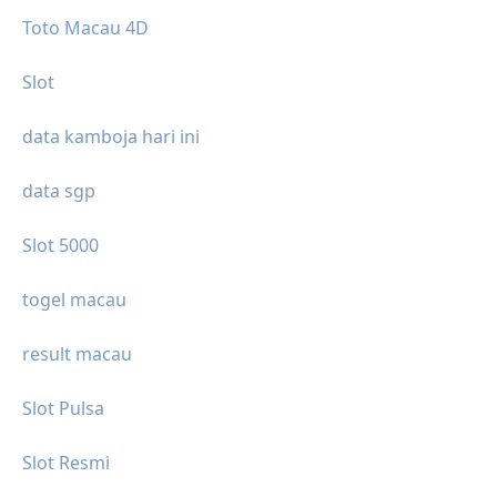
Toto Macau 4D
Slot
data kamboja hari ini
data sgp
Slot 5000
togel macau
result macau
Slot Pulsa
Slot Resmi