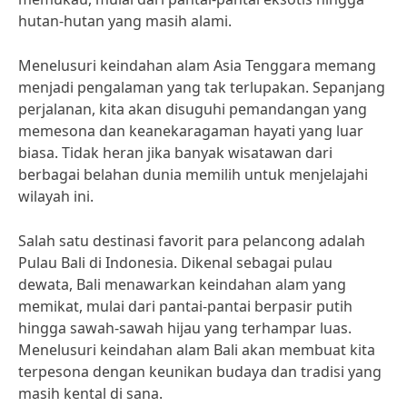
hutan-hutan yang masih alami.
Menelusuri keindahan alam Asia Tenggara memang
menjadi pengalaman yang tak terlupakan. Sepanjang
perjalanan, kita akan disuguhi pemandangan yang
memesona dan keanekaragaman hayati yang luar
biasa. Tidak heran jika banyak wisatawan dari
berbagai belahan dunia memilih untuk menjelajahi
wilayah ini.
Salah satu destinasi favorit para pelancong adalah
Pulau Bali di Indonesia. Dikenal sebagai pulau
dewata, Bali menawarkan keindahan alam yang
memikat, mulai dari pantai-pantai berpasir putih
hingga sawah-sawah hijau yang terhampar luas.
Menelusuri keindahan alam Bali akan membuat kita
terpesona dengan keunikan budaya dan tradisi yang
masih kental di sana.