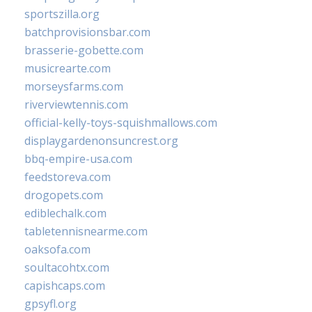
sportszilla.org
batchprovisionsbar.com
brasserie-gobette.com
musicrearte.com
morseysfarms.com
riverviewtennis.com
official-kelly-toys-squishmallows.com
displaygardenonsuncrest.org
bbq-empire-usa.com
feedstoreva.com
drogopets.com
ediblechalk.com
tabletennisnearme.com
oaksofa.com
soultacohtx.com
capishcaps.com
gpsyfl.org