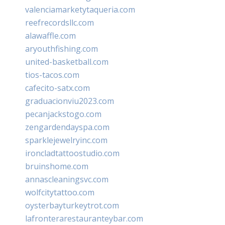
valenciamarketytaqueria.com
reefrecordsllc.com
alawaffle.com
aryouthfishing.com
united-basketball.com
tios-tacos.com
cafecito-satx.com
graduacionviu2023.com
pecanjackstogo.com
zengardendayspa.com
sparklejewelryinc.com
ironcladtattoostudio.com
bruinshome.com
annascleaningsvc.com
wolfcitytattoo.com
oysterbayturkeytrot.com
lafronterarestauranteybar.com