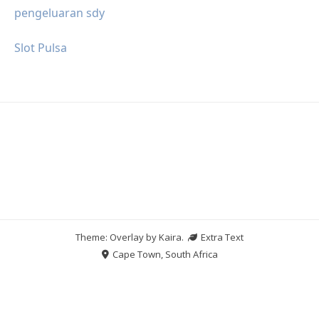
pengeluaran sdy
Slot Pulsa
Theme: Overlay by
Kaira
.
Extra Text
Cape Town, South Africa