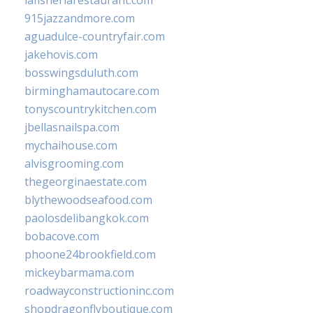
lafisheriarestaurant.com
915jazzandmore.com
aguadulce-countryfair.com
jakehovis.com
bosswingsduluth.com
birminghamautocare.com
tonyscountrykitchen.com
jbellasnailspa.com
mychaihouse.com
alvisgrooming.com
thegeorginaestate.com
blythewoodseafood.com
paolosdelibangkok.com
bobacove.com
phoone24brookfield.com
mickeybarmama.com
roadwayconstructioninc.com
shopdragonflyboutique.com