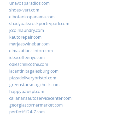
unavozparadios.com
shoes-vert.com
elbotanicopanama.com
shadyoaksrockportrvpark.com
jccoinlaundry.com
kautorepair.com
marjaeswinebar.com
elmazatlanclinton.com
ideacoffeenyc.com
odieschillicothe.com
lacantinitagalesburg.com
pizzadeliverybristol.com
greenstarsmogcheck.com
happypawspl.com
callahansautoservicecenter.com
georgiascornermarket.com
perfectfit24-7.com