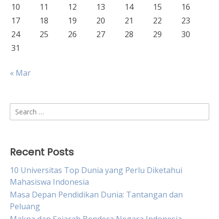
10
11
12
13
14
15
16
17
18
19
20
21
22
23
24
25
26
27
28
29
30
31
« Mar
Search
for:
Recent Posts
10 Universitas Top Dunia yang Perlu Diketahui
Mahasiswa Indonesia
Masa Depan Pendidikan Dunia: Tantangan dan
Peluang