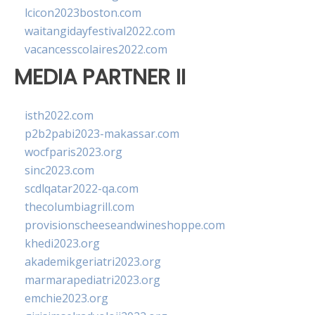
lcicon2023boston.com
waitangidayfestival2022.com
vacancesscolaires2022.com
MEDIA PARTNER II
isth2022.com
p2b2pabi2023-makassar.com
wocfparis2023.org
sinc2023.com
scdlqatar2022-qa.com
thecolumbiagrill.com
provisionscheeseandwineshoppe.com
khedi2023.org
akademikgeriatri2023.org
marmarapediatri2023.org
emchie2023.org