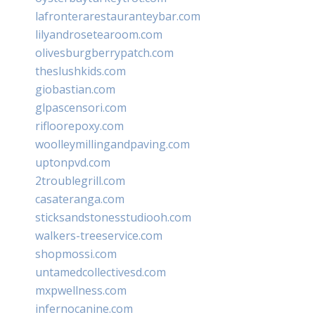
lafronterarestauranteybar.com
lilyandrosetearoom.com
olivesburgberrypatch.com
theslushkids.com
giobastian.com
glpascensori.com
rifloorepoxy.com
woolleymillingandpaving.com
uptonpvd.com
2troublegrill.com
casateranga.com
sticksandstonesstudiooh.com
walkers-treeservice.com
shopmossi.com
untamedcollectivesd.com
mxpwellness.com
infernocanine.com