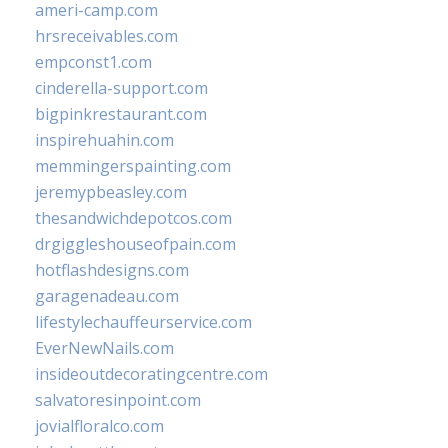
ameri-camp.com
hrsreceivables.com
empconst1.com
cinderella-support.com
bigpinkrestaurant.com
inspirehuahin.com
memmingerspainting.com
jeremypbeasley.com
thesandwichdepotcos.com
drgiggleshouseofpain.com
hotflashdesigns.com
garagenadeau.com
lifestylechauffeurservice.com
EverNewNails.com
insideoutdecoratingcentre.com
salvatoresinpoint.com
jovialfloralco.com