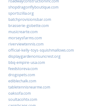
roadwayconstructioninc.com
shopdragonflyboutique.com
sportszilla.org
batchprovisionsbar.com
brasserie-gobette.com
musicrearte.com
morseysfarms.com
riverviewtennis.com
official-kelly-toys-squishmallows.com
displaygardenonsuncrest.org
bbq-empire-usa.com
feedstoreva.com
drogopets.com
ediblechalk.com
tabletennisnearme.com
oaksofa.com
soultacohtx.com
capishcaps.com