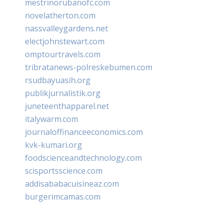
mestrinorubanofc.com
novelatherton.com
nassvalleygardens.net
electjohnstewart.com
omptourtravels.com
tribratanews-polreskebumen.com
rsudbayuasih.org
publikjurnalistik.org
juneteenthapparel.net
italywarm.com
journaloffinanceeconomics.com
kvk-kumari.org
foodscienceandtechnology.com
scisportsscience.com
addisababacuisineaz.com
burgerimcamas.com