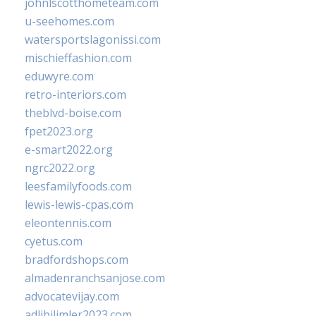
johnlscotthometeam.com
u-seehomes.com
watersportslagonissi.com
mischieffashion.com
eduwyre.com
retro-interiors.com
theblvd-boise.com
fpet2023.org
e-smart2022.org
ngrc2022.org
leesfamilyfoods.com
lewis-lewis-cpas.com
eleontennis.com
cyetus.com
bradfordshops.com
almadenranchsanjose.com
advocatevijay.com
adlibilimler2023.com