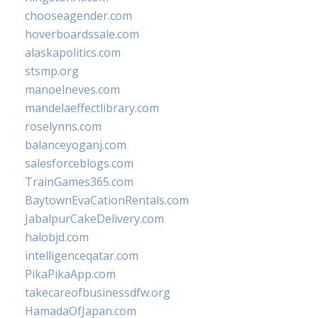
chooseagender.com
hoverboardssale.com
alaskapolitics.com
stsmp.org
manoelneves.com
mandelaeffectlibrary.com
roselynns.com
balanceyoganj.com
salesforceblogs.com
TrainGames365.com
BaytownEvaCationRentals.com
JabalpurCakeDelivery.com
halobjd.com
intelligenceqatar.com
PikaPikaApp.com
takecareofbusinessdfw.org
HamadaOfJapan.com