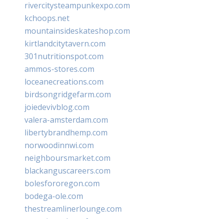
rivercitysteampunkexpo.com
kchoops.net
mountainsideskateshop.com
kirtlandcitytavern.com
301nutritionspot.com
ammos-stores.com
loceanecreations.com
birdsongridgefarm.com
joiedevivblog.com
valera-amsterdam.com
libertybrandhemp.com
norwoodinnwi.com
neighboursmarket.com
blackanguscareers.com
bolesfororegon.com
bodega-ole.com
thestreamlinerlounge.com