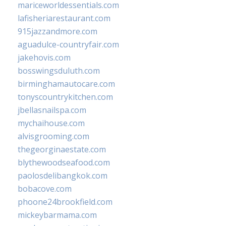
mariceworldessentials.com
lafisheriarestaurant.com
915jazzandmore.com
aguadulce-countryfair.com
jakehovis.com
bosswingsduluth.com
birminghamautocare.com
tonyscountrykitchen.com
jbellasnailspa.com
mychaihouse.com
alvisgrooming.com
thegeorginaestate.com
blythewoodseafood.com
paolosdelibangkok.com
bobacove.com
phoone24brookfield.com
mickeybarmama.com