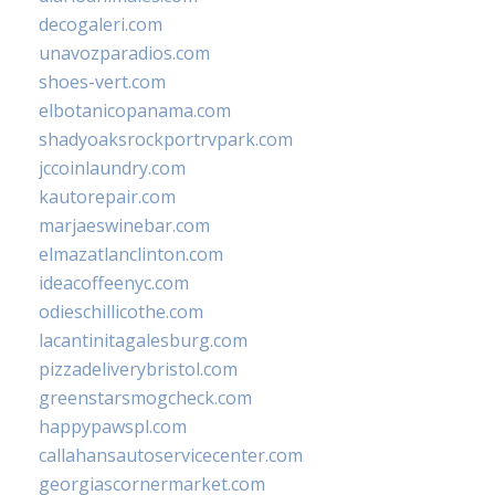
decogaleri.com
unavozparadios.com
shoes-vert.com
elbotanicopanama.com
shadyoaksrockportrvpark.com
jccoinlaundry.com
kautorepair.com
marjaeswinebar.com
elmazatlanclinton.com
ideacoffeenyc.com
odieschillicothe.com
lacantinitagalesburg.com
pizzadeliverybristol.com
greenstarsmogcheck.com
happypawspl.com
callahansautoservicecenter.com
georgiascornermarket.com