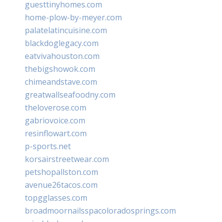
guesttinyhomes.com
home-plow-by-meyer.com
palatelatincuisine.com
blackdoglegacy.com
eatvivahouston.com
thebigshowok.com
chimeandstave.com
greatwallseafoodny.com
theloverose.com
gabriovoice.com
resinflowart.com
p-sports.net
korsairstreetwear.com
petshopallston.com
avenue26tacos.com
topgglasses.com
broadmoornailsspacoloradosprings.com