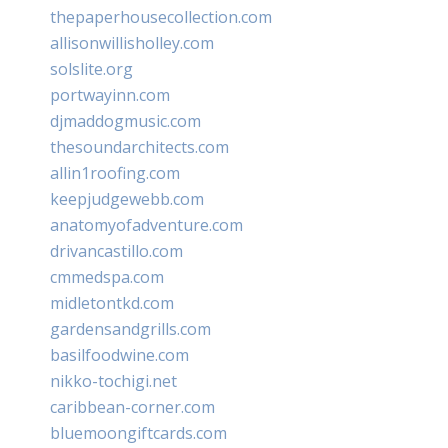
thepaperhousecollection.com
allisonwillisholley.com
solslite.org
portwayinn.com
djmaddogmusic.com
thesoundarchitects.com
allin1roofing.com
keepjudgewebb.com
anatomyofadventure.com
drivancastillo.com
cmmedspa.com
midletontkd.com
gardensandgrills.com
basilfoodwine.com
nikko-tochigi.net
caribbean-corner.com
bluemoongiftcards.com