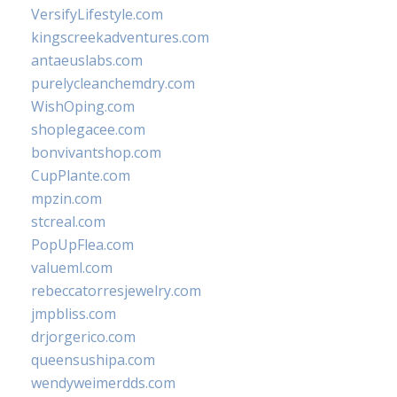
VersifyLifestyle.com
kingscreekadventures.com
antaeuslabs.com
purelycleanchemdry.com
WishOping.com
shoplegacee.com
bonvivantshop.com
CupPlante.com
mpzin.com
stcreal.com
PopUpFlea.com
valueml.com
rebeccatorresjewelry.com
jmpbliss.com
drjorgerico.com
queensushipa.com
wendyweimerdds.com