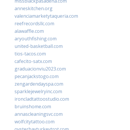
missblackpasadena.com
anneskitchen.org
valenciamarketytaqueria.com
reefrecordsllc.com
alawaffle.com
aryouthfishing.com
united-basketball.com
tios-tacos.com
cafecito-satx.com
graduacionviu2023.com
pecanjackstogo.com
zengardendayspa.com
sparklejewelryinc.com
ironcladtattoostudio.com
bruinshome.com
annascleaningsvc.com
wolfcitytattoo.com
oysterbayturkeytrot.com