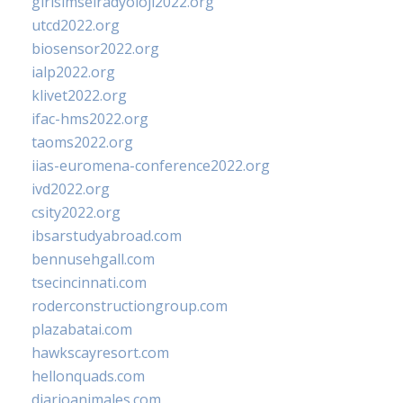
girisimselradyoloji2022.org
utcd2022.org
biosensor2022.org
ialp2022.org
klivet2022.org
ifac-hms2022.org
taoms2022.org
iias-euromena-conference2022.org
ivd2022.org
csity2022.org
ibsarstudyabroad.com
bennusehgall.com
tsecincinnati.com
roderconstructiongroup.com
plazabatai.com
hawkscayresort.com
hellonquads.com
diarioanimales.com