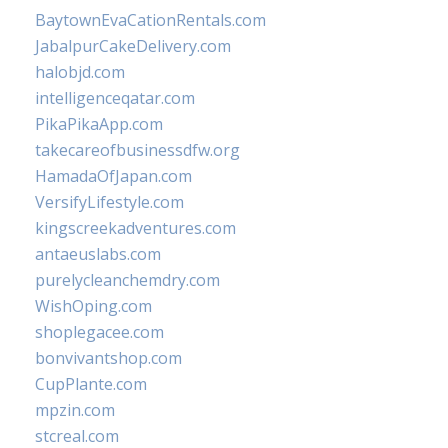
BaytownEvaCationRentals.com
JabalpurCakeDelivery.com
halobjd.com
intelligenceqatar.com
PikaPikaApp.com
takecareofbusinessdfw.org
HamadaOfJapan.com
VersifyLifestyle.com
kingscreekadventures.com
antaeuslabs.com
purelycleanchemdry.com
WishOping.com
shoplegacee.com
bonvivantshop.com
CupPlante.com
mpzin.com
stcreal.com