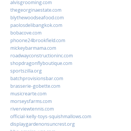
alvisgrooming.com
thegeorginaestate.com
blythewoodseafood.com
paolosdelibangkok.com
bobacove.com
phoone24brookfield.com
mickeybarmama.com
roadwayconstructioninc.com
shopdragonflyboutique.com
sportszilla.org
batchprovisionsbar.com
brasserie-gobette.com
musicrearte.com
morseysfarms.com
riverviewtennis.com
official-kelly-toys-squishmallows.com
displaygardenonsuncrest.org