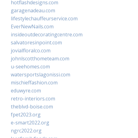
hotflashdesigns.com
garagenadeau.com
lifestylechauffeurservice.com
EverNewNails.com
insideoutdecoratingcentre.com
salvatoresinpoint.com
jovialfloralco.com
johnlscotthometeam.com
u-seehomes.com
watersportslagonissi.com
mischieffashion.com
eduwyre.com
retro-interiors.com
theblvd-boise.com
fpet2023.org
e-smart2022.org
ngrc2022.org