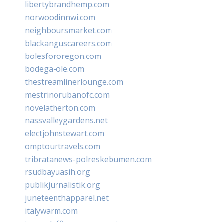
libertybrandhemp.com
norwoodinnwi.com
neighboursmarket.com
blackanguscareers.com
bolesfororegon.com
bodega-ole.com
thestreamlinerlounge.com
mestrinorubanofc.com
novelatherton.com
nassvalleygardens.net
electjohnstewart.com
omptourtravels.com
tribratanews-polreskebumen.com
rsudbayuasih.org
publikjurnalistik.org
juneteenthapparel.net
italywarm.com