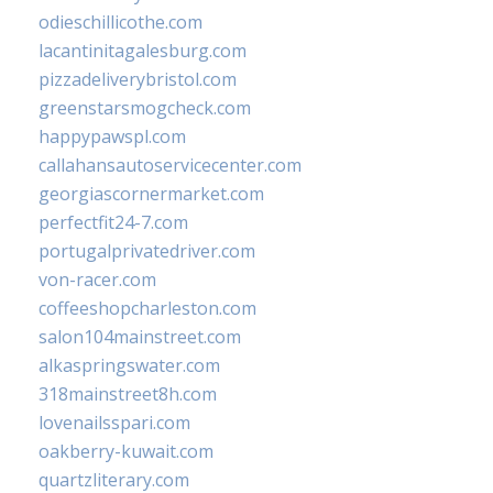
odieschillicothe.com
lacantinitagalesburg.com
pizzadeliverybristol.com
greenstarsmogcheck.com
happypawspl.com
callahansautoservicecenter.com
georgiascornermarket.com
perfectfit24-7.com
portugalprivatedriver.com
von-racer.com
coffeeshopcharleston.com
salon104mainstreet.com
alkaspringswater.com
318mainstreet8h.com
lovenailsspari.com
oakberry-kuwait.com
quartzliterary.com