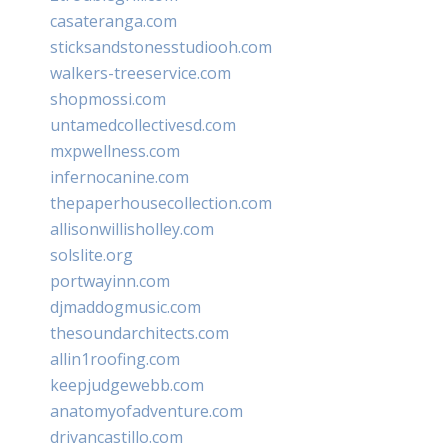
casateranga.com
sticksandstonesstudiooh.com
walkers-treeservice.com
shopmossi.com
untamedcollectivesd.com
mxpwellness.com
infernocanine.com
thepaperhousecollection.com
allisonwillisholley.com
solslite.org
portwayinn.com
djmaddogmusic.com
thesoundarchitects.com
allin1roofing.com
keepjudgewebb.com
anatomyofadventure.com
drivancastillo.com