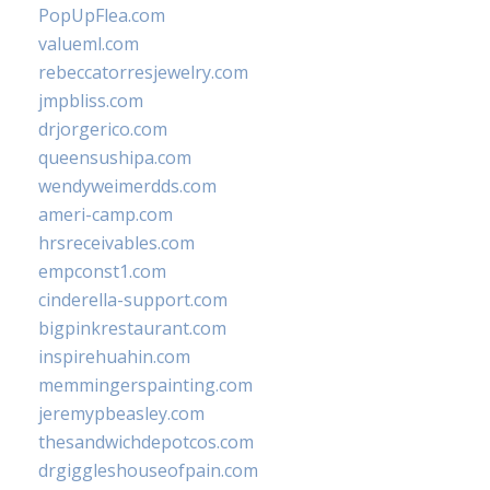
PopUpFlea.com
valueml.com
rebeccatorresjewelry.com
jmpbliss.com
drjorgerico.com
queensushipa.com
wendyweimerdds.com
ameri-camp.com
hrsreceivables.com
empconst1.com
cinderella-support.com
bigpinkrestaurant.com
inspirehuahin.com
memmingerspainting.com
jeremypbeasley.com
thesandwichdepotcos.com
drgiggleshouseofpain.com