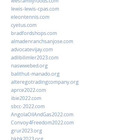
leesfamilyfoods.com
lewis-lewis-cpas.com
eleontennis.com
cyetus.com
bradfordshops.com
almadenranchsanjose.com
advocatevijay.com
adlibilimler2023.com
naswwebed.org
balithut-manado.org
alteregotradingcompany.org
aprce2022.com
ibie2022.com
sbcc-2022.com
AngolaOilAndGas2022.com
Convoy4Freedom2022.com
grur2023.org
hkhk2023.org