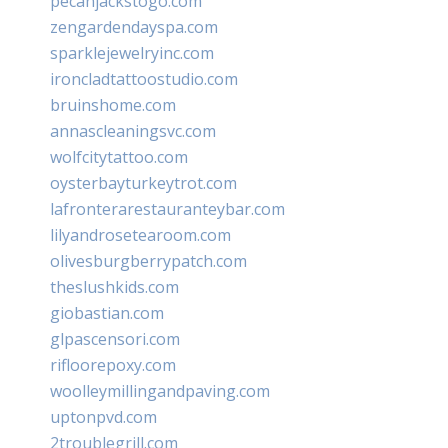
pecanjackstogo.com
zengardendayspa.com
sparklejewelryinc.com
ironcladtattoostudio.com
bruinshome.com
annascleaningsvc.com
wolfcitytattoo.com
oysterbayturkeytrot.com
lafronterarestauranteybar.com
lilyandrosetearoom.com
olivesburgberrypatch.com
theslushkids.com
giobastian.com
glpascensori.com
rifloorepoxy.com
woolleymillingandpaving.com
uptonpvd.com
2troublegrill.com