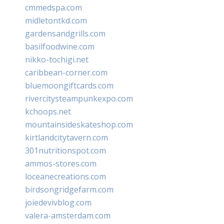
cmmedspa.com
midletontkd.com
gardensandgrills.com
basilfoodwine.com
nikko-tochigi.net
caribbean-corner.com
bluemoongiftcards.com
rivercitysteampunkexpo.com
kchoops.net
mountainsideskateshop.com
kirtlandcitytavern.com
301nutritionspot.com
ammos-stores.com
loceanecreations.com
birdsongridgefarm.com
joiedevivblog.com
valera-amsterdam.com