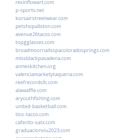
resinflowart.com
p-sports.net
korsairstreetwear.com
petshopallston.com
avenue26tacos.com
topgglasses.com
broadmoornailsspacoloradosprings.com
missblackpasadena.com
anneskitchen.org
valenciamarketytaqueria.com
reefrecordsllc.com
alawaffle.com
aryouthfishing.com
united-basketball.com
tios-tacos.com
cafecito-satx.com
graduacionviu2023.com