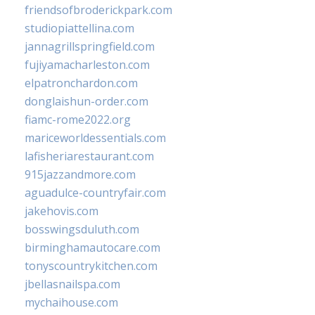
friendsofbroderickpark.com
studiopiattellina.com
jannagrillspringfield.com
fujiyamacharleston.com
elpatronchardon.com
donglaishun-order.com
fiamc-rome2022.org
mariceworldessentials.com
lafisheriarestaurant.com
915jazzandmore.com
aguadulce-countryfair.com
jakehovis.com
bosswingsduluth.com
birminghamautocare.com
tonyscountrykitchen.com
jbellasnailspa.com
mychaihouse.com