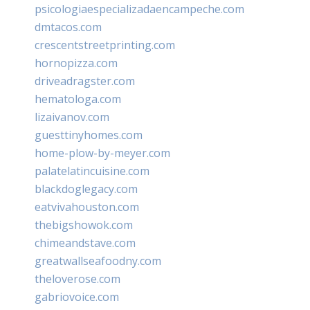
psicologiaespecializadaencampeche.com
dmtacos.com
crescentstreetprinting.com
hornopizza.com
driveadragster.com
hematologa.com
lizaivanov.com
guesttinyhomes.com
home-plow-by-meyer.com
palatelatincuisine.com
blackdoglegacy.com
eatvivahouston.com
thebigshowok.com
chimeandstave.com
greatwallseafoodny.com
theloverose.com
gabriovoice.com