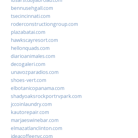
ibsarstudyabroad.com
bennusehgall.com
tsecincinnati.com
roderconstructiongroup.com
plazabatai.com
hawkscayresort.com
hellonquads.com
diarioanimales.com
decogaleri.com
unavozparadios.com
shoes-vert.com
elbotanicopanama.com
shadyoaksrockportrvpark.com
jccoinlaundry.com
kautorepair.com
marjaeswinebar.com
elmazatlanclinton.com
ideacoffeenyc.com