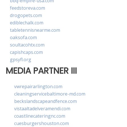
bbq-empire-usa.com
feedstoreva.com
drogopets.com
ediblechalk.com
tabletennisnearme.com
oaksofa.com
soultacohtx.com
capishcaps.com
gpsyfl.org
MEDIA PARTNER III
vwrepairarlington.com
cleaningservicebaltimore-md.com
beckslandscapeandfence.com
vistaaltadelveramendi.com
coastlinecateringnc.com
cuesburgershouston.com