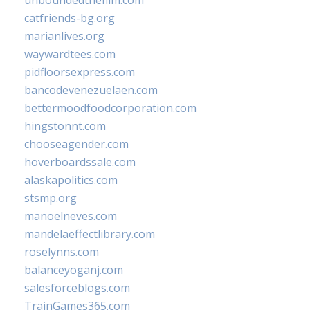
unboundedthefilm.com
catfriends-bg.org
marianlives.org
waywardtees.com
pidfloorsexpress.com
bancodevenezuelaen.com
bettermoodfoodcorporation.com
hingstonnt.com
chooseagender.com
hoverboardssale.com
alaskapolitics.com
stsmp.org
manoelneves.com
mandelaeffectlibrary.com
roselynns.com
balanceyoganj.com
salesforceblogs.com
TrainGames365.com