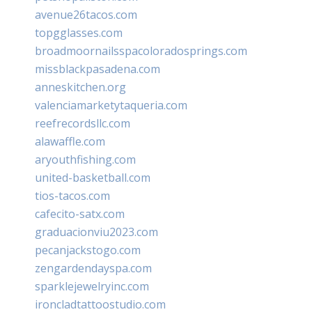
avenue26tacos.com
topgglasses.com
broadmoornailsspacoloradosprings.com
missblackpasadena.com
anneskitchen.org
valenciamarketytaqueria.com
reefrecordsllc.com
alawaffle.com
aryouthfishing.com
united-basketball.com
tios-tacos.com
cafecito-satx.com
graduacionviu2023.com
pecanjackstogo.com
zengardendayspa.com
sparklejewelryinc.com
ironcladtattoostudio.com