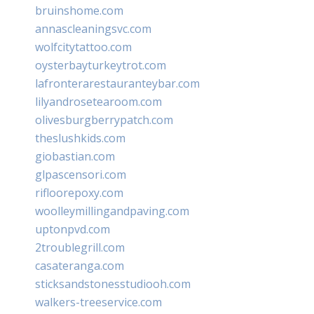
bruinshome.com
annascleaningsvc.com
wolfcitytattoo.com
oysterbayturkeytrot.com
lafronterarestauranteybar.com
lilyandrosetearoom.com
olivesburgberrypatch.com
theslushkids.com
giobastian.com
glpascensori.com
rifloorepoxy.com
woolleymillingandpaving.com
uptonpvd.com
2troublegrill.com
casateranga.com
sticksandstonesstudiooh.com
walkers-treeservice.com