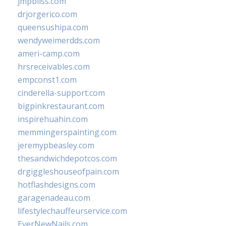
jmpbliss.com
drjorgerico.com
queensushipa.com
wendyweimerdds.com
ameri-camp.com
hrsreceivables.com
empconst1.com
cinderella-support.com
bigpinkrestaurant.com
inspirehuahin.com
memmingerspainting.com
jeremypbeasley.com
thesandwichdepotcos.com
drgiggleshouseofpain.com
hotflashdesigns.com
garagenadeau.com
lifestylechauffeurservice.com
EverNewNails.com