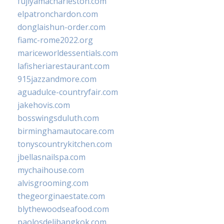
fujiyamacharleston.com
elpatronchardon.com
donglaishun-order.com
fiamc-rome2022.org
mariceworldessentials.com
lafisheriarestaurant.com
915jazzandmore.com
aguadulce-countryfair.com
jakehovis.com
bosswingsduluth.com
birminghamautocare.com
tonyscountrykitchen.com
jbellasnailspa.com
mychaihouse.com
alvisgrooming.com
thegeorginaestate.com
blythewoodseafood.com
paolosdelibangkok.com