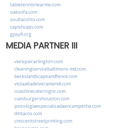
tabletennisnearme.com
oaksofa.com
soultacohtx.com
capishcaps.com
gpsyfl.org
MEDIA PARTNER III
vwrepairarlington.com
cleaningservicebaltimore-md.com
beckslandscapeandfence.com
vistaaltadelveramendi.com
coastlinecateringnc.com
cuesburgershouston.com
psicologiaespecializadaencampeche.com
dmtacos.com
crescentstreetprinting.com