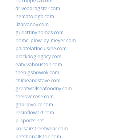
hornopizza.com
driveadragster.com
hematologa.com
lizaivanov.com
guesttinyhomes.com
home-plow-by-meyer.com
palatelatincuisine.com
blackdoglegacy.com
eatvivahouston.com
thebigshowok.com
chimeandstave.com
greatwallseafoodny.com
theloverose.com
gabriovoice.com
resinflowart.com
p-sports.net
korsairstreetwear.com
petshopallston.com