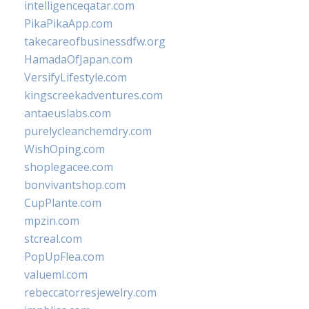
intelligenceqatar.com
PikaPikaApp.com
takecareofbusinessdfw.org
HamadaOfJapan.com
VersifyLifestyle.com
kingscreekadventures.com
antaeuslabs.com
purelycleanchemdry.com
WishOping.com
shoplegacee.com
bonvivantshop.com
CupPlante.com
mpzin.com
stcreal.com
PopUpFlea.com
valueml.com
rebeccatorresjewelry.com