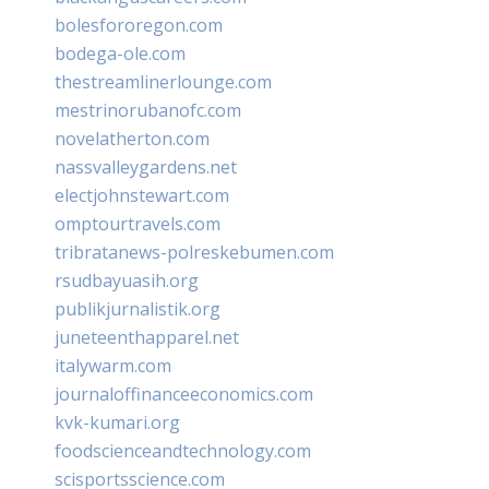
bolesfororegon.com
bodega-ole.com
thestreamlinerlounge.com
mestrinorubanofc.com
novelatherton.com
nassvalleygardens.net
electjohnstewart.com
omptourtravels.com
tribratanews-polreskebumen.com
rsudbayuasih.org
publikjurnalistik.org
juneteenthapparel.net
italywarm.com
journaloffinanceeconomics.com
kvk-kumari.org
foodscienceandtechnology.com
scisportsscience.com