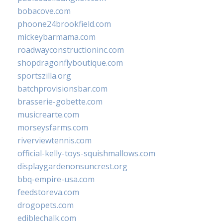
bobacove.com
phoone24brookfield.com
mickeybarmama.com
roadwayconstructioninc.com
shopdragonflyboutique.com
sportszilla.org
batchprovisionsbar.com
brasserie-gobette.com
musicrearte.com
morseysfarms.com
riverviewtennis.com
official-kelly-toys-squishmallows.com
displaygardenonsuncrest.org
bbq-empire-usa.com
feedstoreva.com
drogopets.com
ediblechalk.com