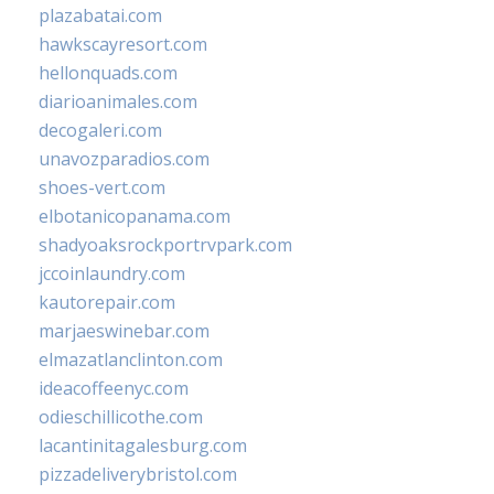
plazabatai.com
hawkscayresort.com
hellonquads.com
diarioanimales.com
decogaleri.com
unavozparadios.com
shoes-vert.com
elbotanicopanama.com
shadyoaksrockportrvpark.com
jccoinlaundry.com
kautorepair.com
marjaeswinebar.com
elmazatlanclinton.com
ideacoffeenyc.com
odieschillicothe.com
lacantinitagalesburg.com
pizzadeliverybristol.com