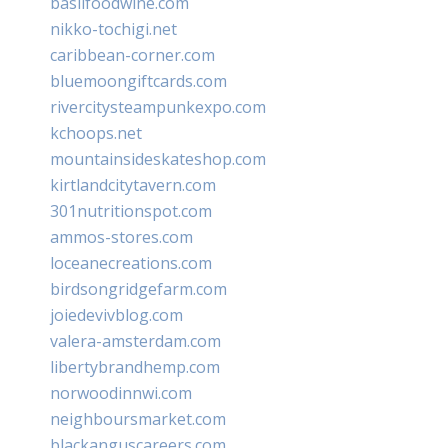
basilfoodwine.com
nikko-tochigi.net
caribbean-corner.com
bluemoongiftcards.com
rivercitysteampunkexpo.com
kchoops.net
mountainsideskateshop.com
kirtlandcitytavern.com
301nutritionspot.com
ammos-stores.com
loceanecreations.com
birdsongridgefarm.com
joiedevivblog.com
valera-amsterdam.com
libertybrandhemp.com
norwoodinnwi.com
neighboursmarket.com
blackanguscareers.com