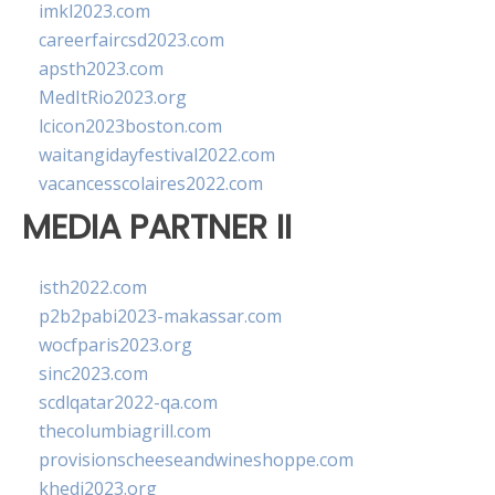
imkl2023.com
careerfaircsd2023.com
apsth2023.com
MedItRio2023.org
lcicon2023boston.com
waitangidayfestival2022.com
vacancesscolaires2022.com
MEDIA PARTNER II
isth2022.com
p2b2pabi2023-makassar.com
wocfparis2023.org
sinc2023.com
scdlqatar2022-qa.com
thecolumbiagrill.com
provisionscheeseandwineshoppe.com
khedi2023.org