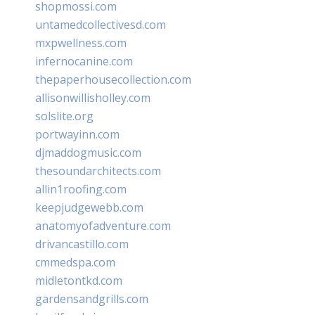
shopmossi.com
untamedcollectivesd.com
mxpwellness.com
infernocanine.com
thepaperhousecollection.com
allisonwillisholley.com
solslite.org
portwayinn.com
djmaddogmusic.com
thesoundarchitects.com
allin1roofing.com
keepjudgewebb.com
anatomyofadventure.com
drivancastillo.com
cmmedspa.com
midletontkd.com
gardensandgrills.com