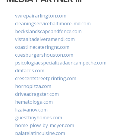
vwrepairarlington.com
cleaningservicebaltimore-md.com
beckslandscapeandfence.com
vistaaltadelveramendi.com
coastlinecateringnc.com
cuesburgershouston.com
psicologiaespecializadaencampeche.com
dmtacos.com
crescentstreetprinting.com
hornopizza.com
driveadragster.com
hematologa.com
lizaivanov.com
guesttinyhomes.com
home-plow-by-meyer.com
palatelatincuisine.com