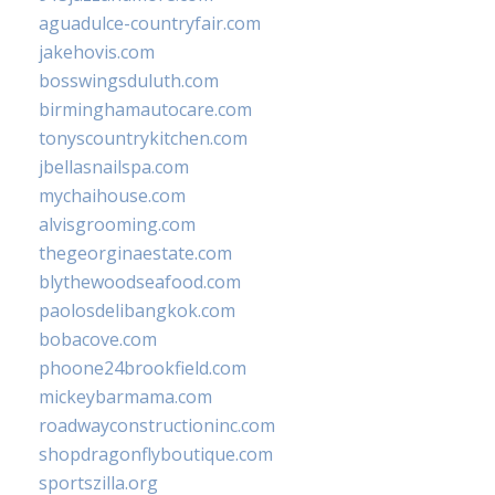
aguadulce-countryfair.com
jakehovis.com
bosswingsduluth.com
birminghamautocare.com
tonyscountrykitchen.com
jbellasnailspa.com
mychaihouse.com
alvisgrooming.com
thegeorginaestate.com
blythewoodseafood.com
paolosdelibangkok.com
bobacove.com
phoone24brookfield.com
mickeybarmama.com
roadwayconstructioninc.com
shopdragonflyboutique.com
sportszilla.org