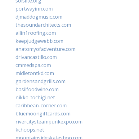
solslite.org
portwayinn.com
djmaddogmusic.com
thesoundarchitects.com
allin1roofing.com
keepjudgewebb.com
anatomyofadventure.com
drivancastillo.com
cmmedspa.com
midletontkd.com
gardensandgrills.com
basilfoodwine.com
nikko-tochigi.net
caribbean-corner.com
bluemoongiftcards.com
rivercitysteampunkexpo.com
kchoops.net
mountainsideskateshop.com