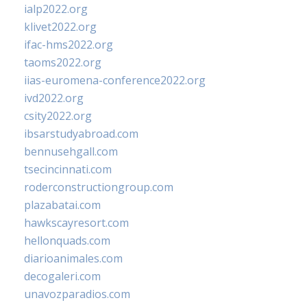
ialp2022.org
klivet2022.org
ifac-hms2022.org
taoms2022.org
iias-euromena-conference2022.org
ivd2022.org
csity2022.org
ibsarstudyabroad.com
bennusehgall.com
tsecincinnati.com
roderconstructiongroup.com
plazabatai.com
hawkscayresort.com
hellonquads.com
diarioanimales.com
decogaleri.com
unavozparadios.com