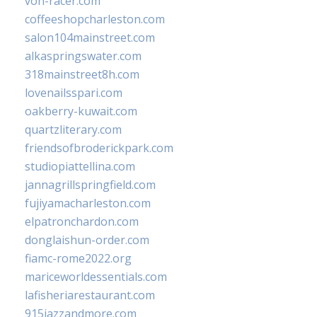
von-racer.com
coffeeshopcharleston.com
salon104mainstreet.com
alkaspringswater.com
318mainstreet8h.com
lovenailsspari.com
oakberry-kuwait.com
quartzliterary.com
friendsofbroderickpark.com
studiopiattellina.com
jannagrillspringfield.com
fujiyamacharleston.com
elpatronchardon.com
donglaishun-order.com
fiamc-rome2022.org
mariceworldessentials.com
lafisheriarestaurant.com
915jazzandmore.com