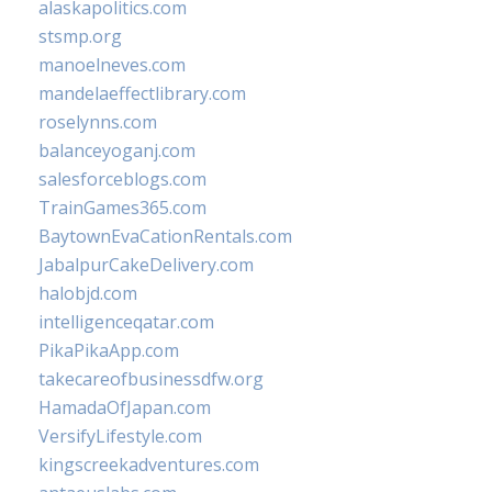
alaskapolitics.com
stsmp.org
manoelneves.com
mandelaeffectlibrary.com
roselynns.com
balanceyoganj.com
salesforceblogs.com
TrainGames365.com
BaytownEvaCationRentals.com
JabalpurCakeDelivery.com
halobjd.com
intelligenceqatar.com
PikaPikaApp.com
takecareofbusinessdfw.org
HamadaOfJapan.com
VersifyLifestyle.com
kingscreekadventures.com