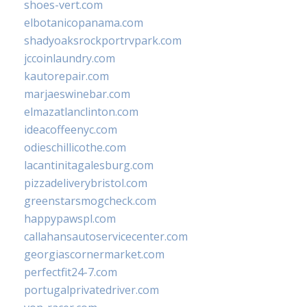
shoes-vert.com
elbotanicopanama.com
shadyoaksrockportrvpark.com
jccoinlaundry.com
kautorepair.com
marjaeswinebar.com
elmazatlanclinton.com
ideacoffeenyc.com
odieschillicothe.com
lacantinitagalesburg.com
pizzadeliverybristol.com
greenstarsmogcheck.com
happypawspl.com
callahansautoservicecenter.com
georgiascornermarket.com
perfectfit24-7.com
portugalprivatedriver.com