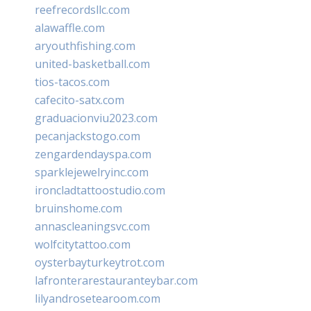
reefrecordsllc.com
alawaffle.com
aryouthfishing.com
united-basketball.com
tios-tacos.com
cafecito-satx.com
graduacionviu2023.com
pecanjackstogo.com
zengardendayspa.com
sparklejewelryinc.com
ironcladtattoostudio.com
bruinshome.com
annascleaningsvc.com
wolfcitytattoo.com
oysterbayturkeytrot.com
lafronterarestauranteybar.com
lilyandrosetearoom.com