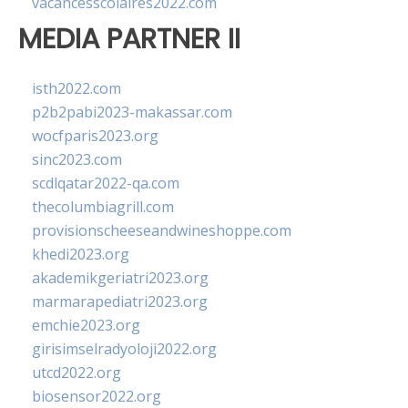
vacancesscolaires2022.com
MEDIA PARTNER II
isth2022.com
p2b2pabi2023-makassar.com
wocfparis2023.org
sinc2023.com
scdlqatar2022-qa.com
thecolumbiagrill.com
provisionscheeseandwineshoppe.com
khedi2023.org
akademikgeriatri2023.org
marmarapediatri2023.org
emchie2023.org
girisimselradyoloji2022.org
utcd2022.org
biosensor2022.org