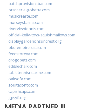
batchprovisionsbar.com
brasserie-gobette.com
musicrearte.com
morseysfarms.com
riverviewtennis.com
official-kelly-toys-squishmallows.com
displaygardenonsuncrest.org
bbq-empire-usa.com
feedstoreva.com
drogopets.com
ediblechalk.com
tabletennisnearme.com
oaksofa.com
soultacohtx.com
capishcaps.com
gpsyfl.org
MEDIA PARTNER III