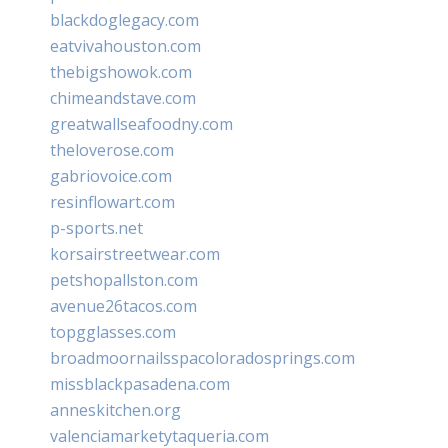
blackdoglegacy.com
eatvivahouston.com
thebigshowok.com
chimeandstave.com
greatwallseafoodny.com
theloverose.com
gabriovoice.com
resinflowart.com
p-sports.net
korsairstreetwear.com
petshopallston.com
avenue26tacos.com
topgglasses.com
broadmoornailsspacoloradosprings.com
missblackpasadena.com
anneskitchen.org
valenciamarketytaqueria.com