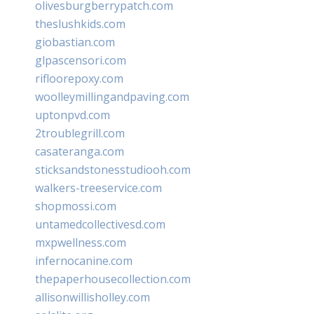
olivesburgberrypatch.com
theslushkids.com
giobastian.com
glpascensori.com
rifloorepoxy.com
woolleymillingandpaving.com
uptonpvd.com
2troublegrill.com
casateranga.com
sticksandstonesstudiooh.com
walkers-treeservice.com
shopmossi.com
untamedcollectivesd.com
mxpwellness.com
infernocanine.com
thepaperhousecollection.com
allisonwillisholley.com