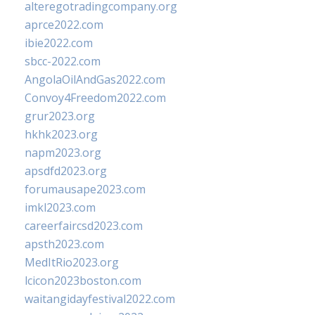
alteregotradingcompany.org
aprce2022.com
ibie2022.com
sbcc-2022.com
AngolaOilAndGas2022.com
Convoy4Freedom2022.com
grur2023.org
hkhk2023.org
napm2023.org
apsdfd2023.org
forumausape2023.com
imkl2023.com
careerfaircsd2023.com
apsth2023.com
MedItRio2023.org
lcicon2023boston.com
waitangidayfestival2022.com