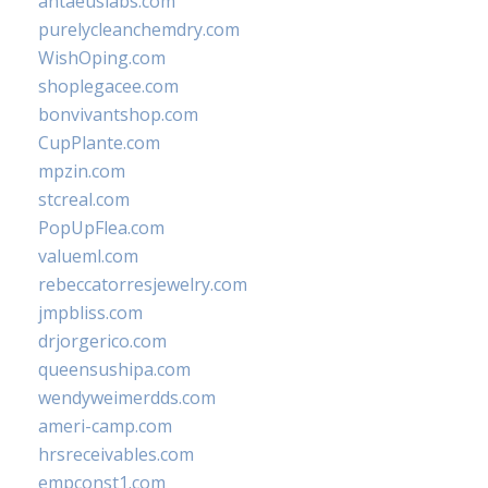
antaeuslabs.com
purelycleanchemdry.com
WishOping.com
shoplegacee.com
bonvivantshop.com
CupPlante.com
mpzin.com
stcreal.com
PopUpFlea.com
valueml.com
rebeccatorresjewelry.com
jmpbliss.com
drjorgerico.com
queensushipa.com
wendyweimerdds.com
ameri-camp.com
hrsreceivables.com
empconst1.com