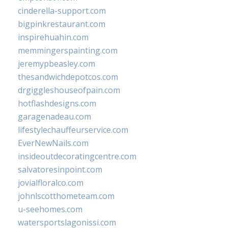
cinderella-support.com
bigpinkrestaurant.com
inspirehuahin.com
memmingerspainting.com
jeremypbeasley.com
thesandwichdepotcos.com
drgiggleshouseofpain.com
hotflashdesigns.com
garagenadeau.com
lifestylechauffeurservice.com
EverNewNails.com
insideoutdecoratingcentre.com
salvatoresinpoint.com
jovialfloralco.com
johnlscotthometeam.com
u-seehomes.com
watersportslagonissi.com