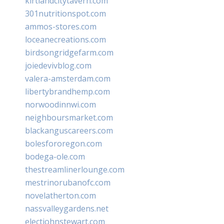
kirtlandcitytavern.com
301nutritionspot.com
ammos-stores.com
loceanecreations.com
birdsongridgefarm.com
joiedevivblog.com
valera-amsterdam.com
libertybrandhemp.com
norwoodinnwi.com
neighboursmarket.com
blackanguscareers.com
bolesfororegon.com
bodega-ole.com
thestreamlinerlounge.com
mestrinorubanofc.com
novelatherton.com
nassvalleygardens.net
electjohnstewart.com