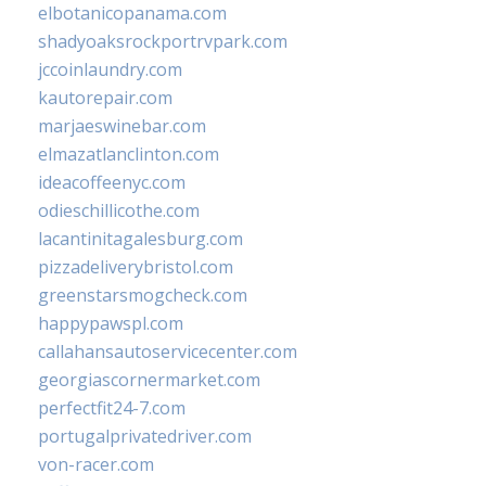
elbotanicopanama.com
shadyoaksrockportrvpark.com
jccoinlaundry.com
kautorepair.com
marjaeswinebar.com
elmazatlanclinton.com
ideacoffeenyc.com
odieschillicothe.com
lacantinitagalesburg.com
pizzadeliverybristol.com
greenstarsmogcheck.com
happypawspl.com
callahansautoservicecenter.com
georgiascornermarket.com
perfectfit24-7.com
portugalprivatedriver.com
von-racer.com