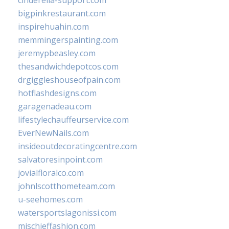
cinderella-support.com
bigpinkrestaurant.com
inspirehuahin.com
memmingerspainting.com
jeremypbeasley.com
thesandwichdepotcos.com
drgiggleshouseofpain.com
hotflashdesigns.com
garagenadeau.com
lifestylechauffeurservice.com
EverNewNails.com
insideoutdecoratingcentre.com
salvatoresinpoint.com
jovialfloralco.com
johnlscotthometeam.com
u-seehomes.com
watersportslagonissi.com
mischieffashion.com