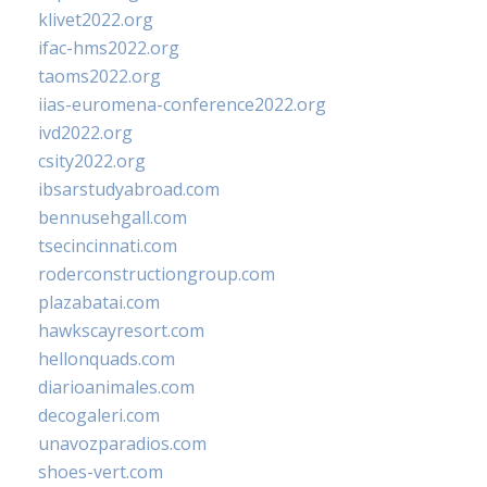
klivet2022.org
ifac-hms2022.org
taoms2022.org
iias-euromena-conference2022.org
ivd2022.org
csity2022.org
ibsarstudyabroad.com
bennusehgall.com
tsecincinnati.com
roderconstructiongroup.com
plazabatai.com
hawkscayresort.com
hellonquads.com
diarioanimales.com
decogaleri.com
unavozparadios.com
shoes-vert.com