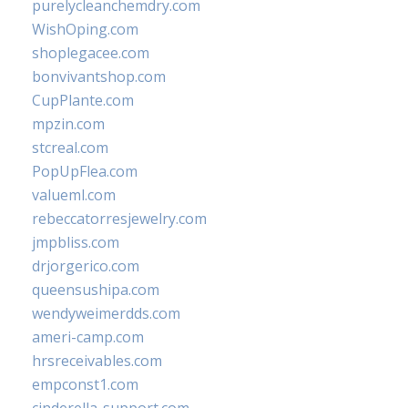
purelycleanchemdry.com
WishOping.com
shoplegacee.com
bonvivantshop.com
CupPlante.com
mpzin.com
stcreal.com
PopUpFlea.com
valueml.com
rebeccatorresjewelry.com
jmpbliss.com
drjorgerico.com
queensushipa.com
wendyweimerdds.com
ameri-camp.com
hrsreceivables.com
empconst1.com