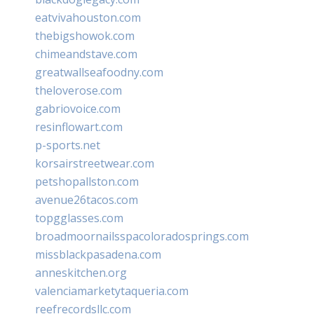
eatvivahouston.com
thebigshowok.com
chimeandstave.com
greatwallseafoodny.com
theloverose.com
gabriovoice.com
resinflowart.com
p-sports.net
korsairstreetwear.com
petshopallston.com
avenue26tacos.com
topgglasses.com
broadmoornailsspacoloradosprings.com
missblackpasadena.com
anneskitchen.org
valenciamarketytaqueria.com
reefrecordsllc.com