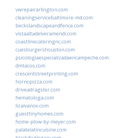
vwrepairarlington.com
cleaningservicebaltimore-md.com
beckslandscapeandfence.com
vistaaltadelveramendi.com
coastlinecateringnc.com
cuesburgershouston.com
psicologiaespecializadaencampeche.com
dmtacos.com
crescentstreetprinting.com
hornopizza.com
driveadragster.com
hematologa.com
lizaivanov.com
guesttinyhomes.com
home-plow-by-meyer.com
palatelatincuisine.com
blackdoglegacy.com