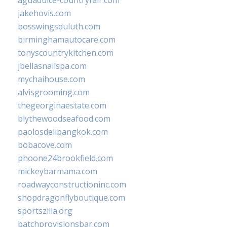
aguadulce-countryfair.com
jakehovis.com
bosswingsduluth.com
birminghamautocare.com
tonyscountrykitchen.com
jbellasnailspa.com
mychaihouse.com
alvisgrooming.com
thegeorginaestate.com
blythewoodseafood.com
paolosdelibangkok.com
bobacove.com
phoone24brookfield.com
mickeybarmama.com
roadwayconstructioninc.com
shopdragonflyboutique.com
sportszilla.org
batchprovisionsbar.com