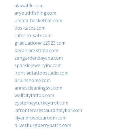
alawaffle.com
aryouthfishing.com
united-basketball.com
tios-tacos.com
cafecito-satx.com
graduacionviu2023.com
pecanjackstogo.com
zengardendayspa.com
sparklejewelryinc.com
ironcladtattoostudio.com
bruinshome.com
annascleaningsvc.com
wolfcitytattoo.com
oysterbayturkeytrot.com
lafronterarestauranteybar.com
lilyandrosetearoom.com
olivesburgberrypatch.com