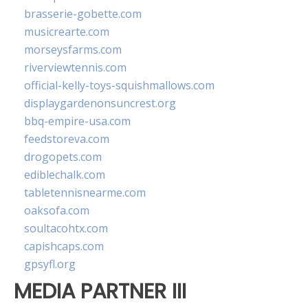
brasserie-gobette.com
musicrearte.com
morseysfarms.com
riverviewtennis.com
official-kelly-toys-squishmallows.com
displaygardenonsuncrest.org
bbq-empire-usa.com
feedstoreva.com
drogopets.com
ediblechalk.com
tabletennisnearme.com
oaksofa.com
soultacohtx.com
capishcaps.com
gpsyfl.org
MEDIA PARTNER III