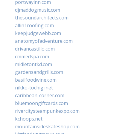
portwayinn.com
djmaddogmusic.com
thesoundarchitects.com
allin1roofing.com
keepjudgewebb.com
anatomyofadventure.com
drivancastillo.com
cmmedspa.com
midletontkd.com
gardensandgrills.com
basilfoodwine.com
nikko-tochigi.net
caribbean-corner.com
bluemoongiftcards.com
rivercitysteampunkexpo.com
kchoops.net
mountainsideskateshop.com