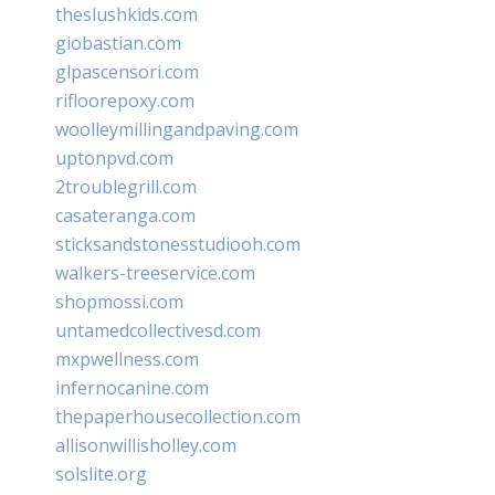
theslushkids.com
giobastian.com
glpascensori.com
rifloorepoxy.com
woolleymillingandpaving.com
uptonpvd.com
2troublegrill.com
casateranga.com
sticksandstonesstudiooh.com
walkers-treeservice.com
shopmossi.com
untamedcollectivesd.com
mxpwellness.com
infernocanine.com
thepaperhousecollection.com
allisonwillisholley.com
solslite.org