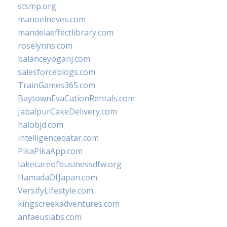
stsmp.org
manoelneves.com
mandelaeffectlibrary.com
roselynns.com
balanceyoganj.com
salesforceblogs.com
TrainGames365.com
BaytownEvaCationRentals.com
JabalpurCakeDelivery.com
halobjd.com
intelligenceqatar.com
PikaPikaApp.com
takecareofbusinessdfw.org
HamadaOfJapan.com
VersifyLifestyle.com
kingscreekadventures.com
antaeuslabs.com