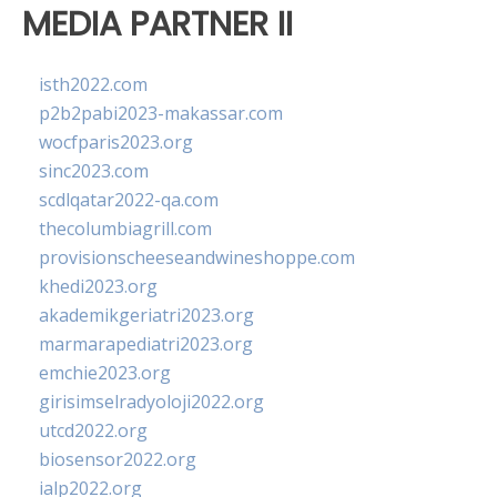
MEDIA PARTNER II
isth2022.com
p2b2pabi2023-makassar.com
wocfparis2023.org
sinc2023.com
scdlqatar2022-qa.com
thecolumbiagrill.com
provisionscheeseandwineshoppe.com
khedi2023.org
akademikgeriatri2023.org
marmarapediatri2023.org
emchie2023.org
girisimselradyoloji2022.org
utcd2022.org
biosensor2022.org
ialp2022.org