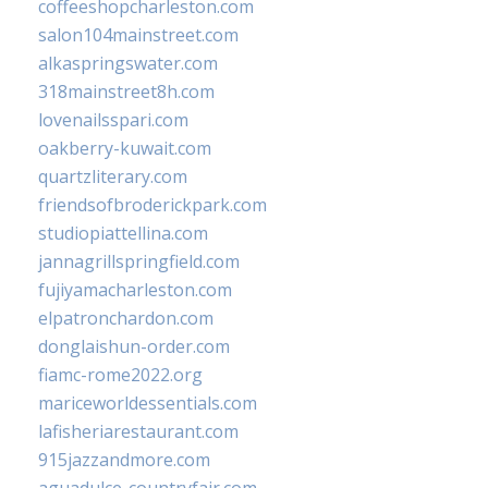
coffeeshopcharleston.com
salon104mainstreet.com
alkaspringswater.com
318mainstreet8h.com
lovenailsspari.com
oakberry-kuwait.com
quartzliterary.com
friendsofbroderickpark.com
studiopiattellina.com
jannagrillspringfield.com
fujiyamacharleston.com
elpatronchardon.com
donglaishun-order.com
fiamc-rome2022.org
mariceworldessentials.com
lafisheriarestaurant.com
915jazzandmore.com