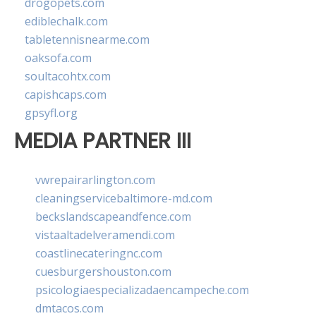
drogopets.com
ediblechalk.com
tabletennisnearme.com
oaksofa.com
soultacohtx.com
capishcaps.com
gpsyfl.org
MEDIA PARTNER III
vwrepairarlington.com
cleaningservicebaltimore-md.com
beckslandscapeandfence.com
vistaaltadelveramendi.com
coastlinecateringnc.com
cuesburgershouston.com
psicologiaespecializadaencampeche.com
dmtacos.com