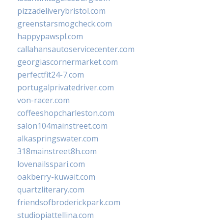
pizzadeliverybristol.com
greenstarsmogcheck.com
happypawspl.com
callahansautoservicecenter.com
georgiascornermarket.com
perfectfit24-7.com
portugalprivatedriver.com
von-racer.com
coffeeshopcharleston.com
salon104mainstreet.com
alkaspringswater.com
318mainstreet8h.com
lovenailsspari.com
oakberry-kuwait.com
quartzliterary.com
friendsofbroderickpark.com
studiopiattellina.com