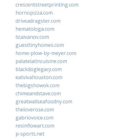
crescentstreetprinting.com
hornopizza.com
driveadragster.com
hematologa.com
lizaivanov.com
guesttinyhomes.com
home-plow-by-meyer.com
palatelatincuisine.com
blackdoglegacy.com
eatvivahouston.com
thebigshowok.com
chimeandstave.com
greatwallseafoodny.com
theloverose.com
gabriovoice.com
resinflowart.com
p-sports.net