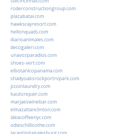
tsecincinnati.com
roderconstructiongroup.com
plazabatai.com
hawkscayresort.com
hellonquads.com
diarioanimales.com
decogaleri.com
unavozparadios.com
shoes-vert.com
elbotanicopanama.com
shadyoaksrockportrvpark.com
jccoinlaundry.com
kautorepair.com
marjaeswinebar.com
elmazatlanclinton.com
ideacoffeenyc.com
odieschillicothe.com
lacantinitagalesburg.com