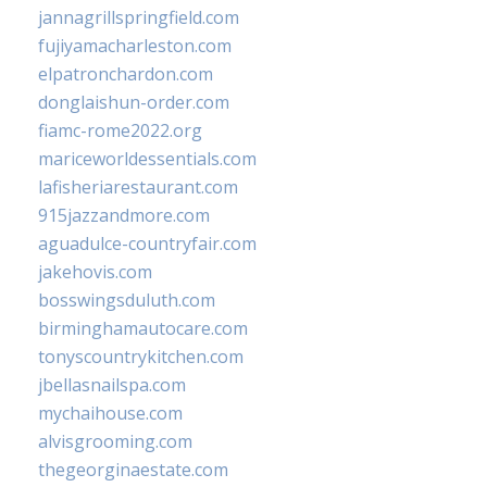
jannagrillspringfield.com
fujiyamacharleston.com
elpatronchardon.com
donglaishun-order.com
fiamc-rome2022.org
mariceworldessentials.com
lafisheriarestaurant.com
915jazzandmore.com
aguadulce-countryfair.com
jakehovis.com
bosswingsduluth.com
birminghamautocare.com
tonyscountrykitchen.com
jbellasnailspa.com
mychaihouse.com
alvisgrooming.com
thegeorginaestate.com