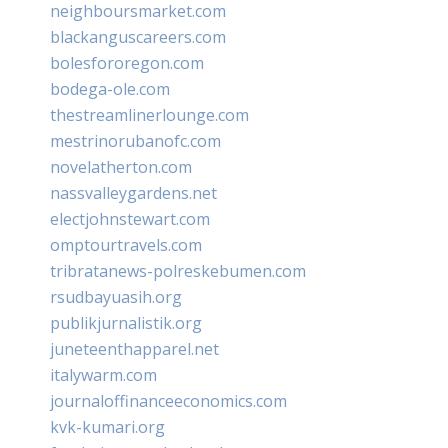
neighboursmarket.com
blackanguscareers.com
bolesfororegon.com
bodega-ole.com
thestreamlinerlounge.com
mestrinorubanofc.com
novelatherton.com
nassvalleygardens.net
electjohnstewart.com
omptourtravels.com
tribratanews-polreskebumen.com
rsudbayuasih.org
publikjurnalistik.org
juneteenthapparel.net
italywarm.com
journaloffinanceeconomics.com
kvk-kumari.org