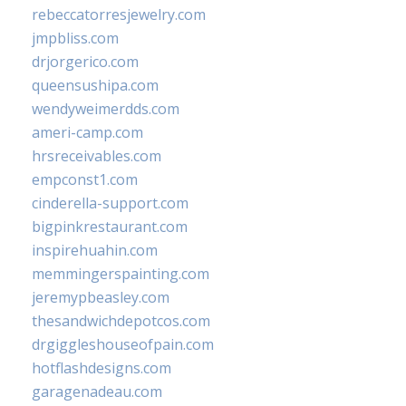
rebeccatorresjewelry.com
jmpbliss.com
drjorgerico.com
queensushipa.com
wendyweimerdds.com
ameri-camp.com
hrsreceivables.com
empconst1.com
cinderella-support.com
bigpinkrestaurant.com
inspirehuahin.com
memmingerspainting.com
jeremypbeasley.com
thesandwichdepotcos.com
drgiggleshouseofpain.com
hotflashdesigns.com
garagenadeau.com