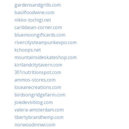
gardensandgrills.com
basilfoodwine.com
nikko-tochigi.net
caribbean-corner.com
bluemoongiftcards.com
rivercitysteampunkexpo.com
kchoops.net
mountainsideskateshop.com
kirtlandcitytavern.com
301nutritionspot.com
ammos-stores.com
loceanecreations.com
birdsongridgefarm.com
joiedevivblog.com
valera-amsterdam.com
libertybrandhemp.com
norwoodinnwi.com