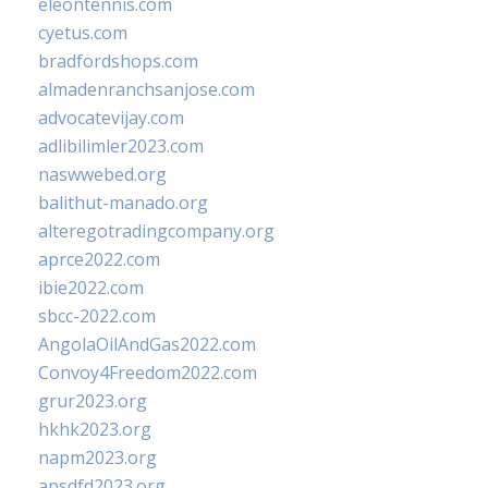
eleontennis.com
cyetus.com
bradfordshops.com
almadenranchsanjose.com
advocatevijay.com
adlibilimler2023.com
naswwebed.org
balithut-manado.org
alteregotradingcompany.org
aprce2022.com
ibie2022.com
sbcc-2022.com
AngolaOilAndGas2022.com
Convoy4Freedom2022.com
grur2023.org
hkhk2023.org
napm2023.org
apsdfd2023.org