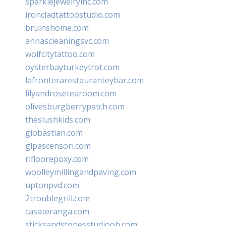
sparklejewelryinc.com
ironcladtattoostudio.com
bruinshome.com
annascleaningsvc.com
wolfcitytattoo.com
oysterbayturkeytrot.com
lafronterarestauranteybar.com
lilyandrosetearoom.com
olivesburgberrypatch.com
theslushkids.com
giobastian.com
glpascensori.com
rifloorepoxy.com
woolleymillingandpaving.com
uptonpvd.com
2troublegrill.com
casateranga.com
sticksandstonesstudiooh.com