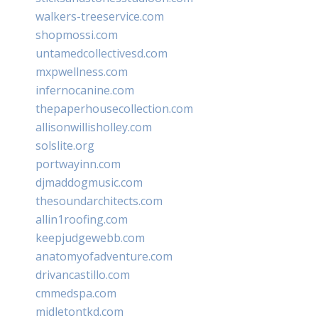
walkers-treeservice.com
shopmossi.com
untamedcollectivesd.com
mxpwellness.com
infernocanine.com
thepaperhousecollection.com
allisonwillisholley.com
solslite.org
portwayinn.com
djmaddogmusic.com
thesoundarchitects.com
allin1roofing.com
keepjudgewebb.com
anatomyofadventure.com
drivancastillo.com
cmmedspa.com
midletontkd.com