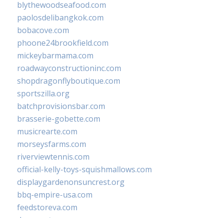
blythewoodseafood.com
paolosdelibangkok.com
bobacove.com
phoone24brookfield.com
mickeybarmama.com
roadwayconstructioninc.com
shopdragonflyboutique.com
sportszilla.org
batchprovisionsbar.com
brasserie-gobette.com
musicrearte.com
morseysfarms.com
riverviewtennis.com
official-kelly-toys-squishmallows.com
displaygardenonsuncrest.org
bbq-empire-usa.com
feedstoreva.com