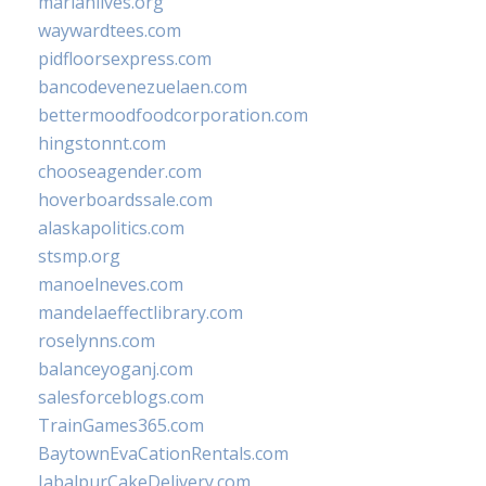
marianlives.org
waywardtees.com
pidfloorsexpress.com
bancodevenezuelaen.com
bettermoodfoodcorporation.com
hingstonnt.com
chooseagender.com
hoverboardssale.com
alaskapolitics.com
stsmp.org
manoelneves.com
mandelaeffectlibrary.com
roselynns.com
balanceyoganj.com
salesforceblogs.com
TrainGames365.com
BaytownEvaCationRentals.com
JabalpurCakeDelivery.com