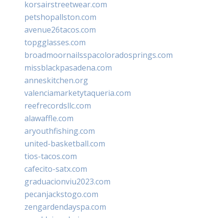
korsairstreetwear.com
petshopallston.com
avenue26tacos.com
topgglasses.com
broadmoornailsspacoloradosprings.com
missblackpasadena.com
anneskitchen.org
valenciamarketytaqueria.com
reefrecordsllc.com
alawaffle.com
aryouthfishing.com
united-basketball.com
tios-tacos.com
cafecito-satx.com
graduacionviu2023.com
pecanjackstogo.com
zengardendayspa.com