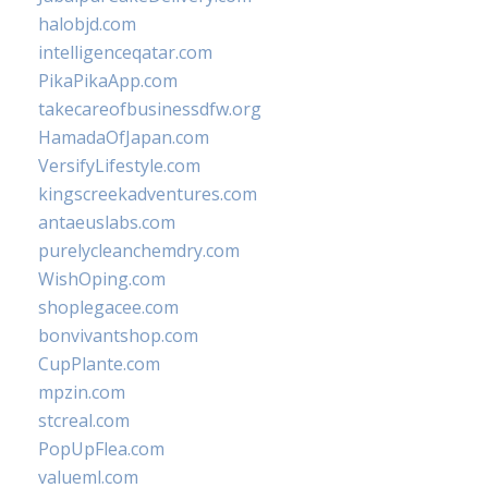
halobjd.com
intelligenceqatar.com
PikaPikaApp.com
takecareofbusinessdfw.org
HamadaOfJapan.com
VersifyLifestyle.com
kingscreekadventures.com
antaeuslabs.com
purelycleanchemdry.com
WishOping.com
shoplegacee.com
bonvivantshop.com
CupPlante.com
mpzin.com
stcreal.com
PopUpFlea.com
valueml.com