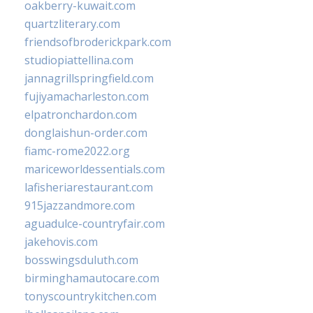
oakberry-kuwait.com
quartzliterary.com
friendsofbroderickpark.com
studiopiattellina.com
jannagrillspringfield.com
fujiyamacharleston.com
elpatronchardon.com
donglaishun-order.com
fiamc-rome2022.org
mariceworldessentials.com
lafisheriarestaurant.com
915jazzandmore.com
aguadulce-countryfair.com
jakehovis.com
bosswingsduluth.com
birminghamautocare.com
tonyscountrykitchen.com