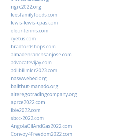
ngrc2022.org
leesfamilyfoods.com
lewis-lewis-cpas.com
eleontennis.com
cyetus.com
bradfordshops.com
almadenranchsanjose.com
advocatevijay.com
adlibilimler2023.com
naswwebed.org
balithut-manado.org
alteregotradingcompany.org
aprce2022.com
ibie2022.com
sbcc-2022.com
AngolaOilAndGas2022.com
Convoy4Freedom2022.com