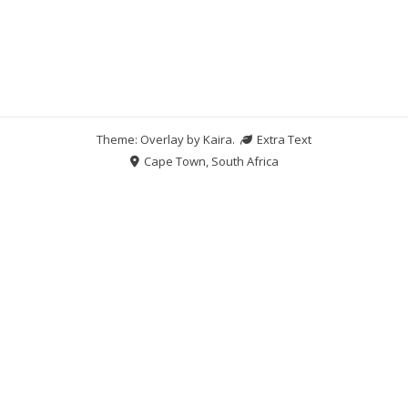
Theme: Overlay by
Kaira
.
Extra Text
Cape Town, South Africa