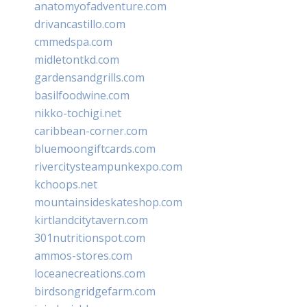
anatomyofadventure.com
drivancastillo.com
cmmedspa.com
midletontkd.com
gardensandgrills.com
basilfoodwine.com
nikko-tochigi.net
caribbean-corner.com
bluemoongiftcards.com
rivercitysteampunkexpo.com
kchoops.net
mountainsideskateshop.com
kirtlandcitytavern.com
301nutritionspot.com
ammos-stores.com
loceanecreations.com
birdsongridgefarm.com