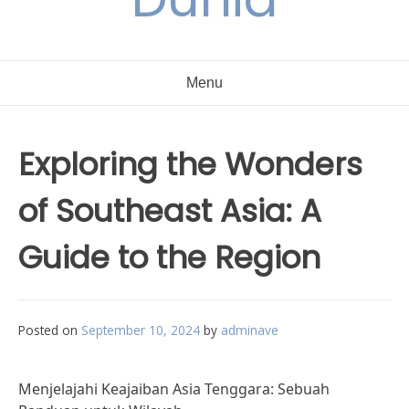
Menu
Exploring the Wonders
of Southeast Asia: A
Guide to the Region
Posted on
September 10, 2024
by
adminave
Menjelajahi Keajaiban Asia Tenggara: Sebuah