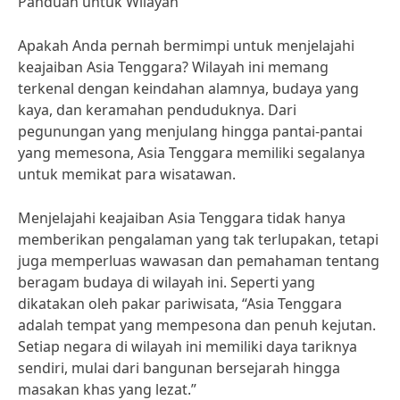
Panduan untuk Wilayah
Apakah Anda pernah bermimpi untuk menjelajahi
keajaiban Asia Tenggara? Wilayah ini memang
terkenal dengan keindahan alamnya, budaya yang
kaya, dan keramahan penduduknya. Dari
pegunungan yang menjulang hingga pantai-pantai
yang memesona, Asia Tenggara memiliki segalanya
untuk memikat para wisatawan.
Menjelajahi keajaiban Asia Tenggara tidak hanya
memberikan pengalaman yang tak terlupakan, tetapi
juga memperluas wawasan dan pemahaman tentang
beragam budaya di wilayah ini. Seperti yang
dikatakan oleh pakar pariwisata, “Asia Tenggara
adalah tempat yang mempesona dan penuh kejutan.
Setiap negara di wilayah ini memiliki daya tariknya
sendiri, mulai dari bangunan bersejarah hingga
masakan khas yang lezat.”