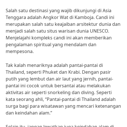
Salah satu destinasi yang wajib dikunjungi di Asia
Tenggara adalah Angkor Wat di Kamboja. Candi ini
merupakan salah satu keajaiban arsitektur dunia dan
menjadi salah satu situs warisan dunia UNESCO.
Menjelajahi kompleks candi ini akan memberikan
pengalaman spiritual yang mendalam dan
mempesona.
Tak kalah menariknya adalah pantai-pantai di
Thailand, seperti Phuket dan Krabi. Dengan pasir
putih yang lembut dan air laut yang jernih, pantai-
pantai ini cocok untuk bersantai atau melakukan
aktivitas air seperti snorkeling dan diving. Seperti
kata seorang ahli, “Pantai-pantai di Thailand adalah
surga bagi para wisatawan yang mencari ketenangan
dan keindahan alam.”
Selain itu, jangan lewatkan juga keindahan alam di