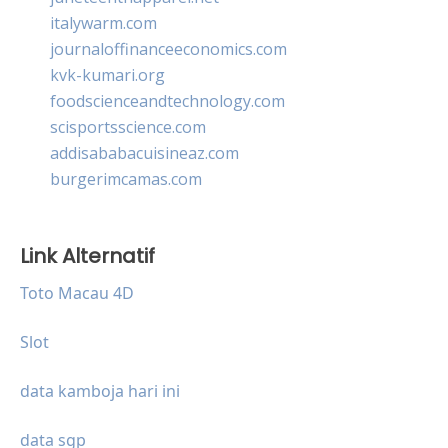
italywarm.com
journaloffinanceeconomics.com
kvk-kumari.org
foodscienceandtechnology.com
scisportsscience.com
addisababacuisineaz.com
burgerimcamas.com
Link Alternatif
Toto Macau 4D
Slot
data kamboja hari ini
data sgp