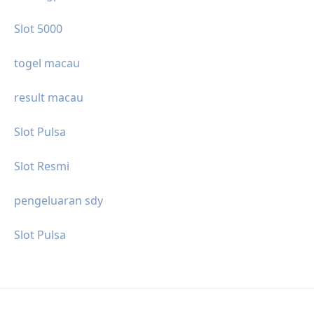
Slot 5000
togel macau
result macau
Slot Pulsa
Slot Resmi
pengeluaran sdy
Slot Pulsa