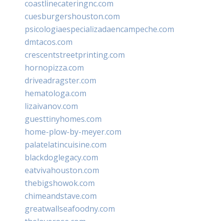
coastlinecateringnc.com
cuesburgershouston.com
psicologiaespecializadaencampeche.com
dmtacos.com
crescentstreetprinting.com
hornopizza.com
driveadragster.com
hematologa.com
lizaivanov.com
guesttinyhomes.com
home-plow-by-meyer.com
palatelatincuisine.com
blackdoglegacy.com
eatvivahouston.com
thebigshowok.com
chimeandstave.com
greatwallseafoodny.com