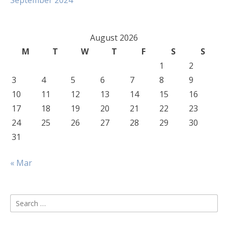
September 2024
August 2026
M
T
W
T
F
S
S
1
2
3
4
5
6
7
8
9
10
11
12
13
14
15
16
17
18
19
20
21
22
23
24
25
26
27
28
29
30
31
« Mar
Search
for: