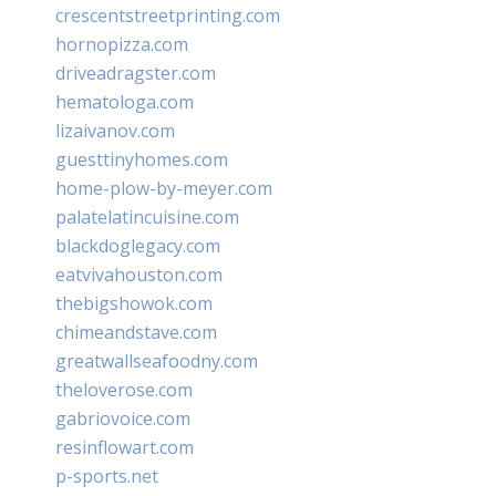
crescentstreetprinting.com
hornopizza.com
driveadragster.com
hematologa.com
lizaivanov.com
guesttinyhomes.com
home-plow-by-meyer.com
palatelatincuisine.com
blackdoglegacy.com
eatvivahouston.com
thebigshowok.com
chimeandstave.com
greatwallseafoodny.com
theloverose.com
gabriovoice.com
resinflowart.com
p-sports.net