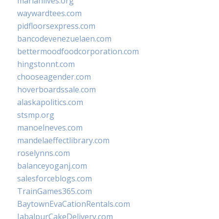
marianlives.org
waywardtees.com
pidfloorsexpress.com
bancodevenezuelaen.com
bettermoodfoodcorporation.com
hingstonnt.com
chooseagender.com
hoverboardssale.com
alaskapolitics.com
stsmp.org
manoelneves.com
mandelaeffectlibrary.com
roselynns.com
balanceyoganj.com
salesforceblogs.com
TrainGames365.com
BaytownEvaCationRentals.com
JabalpurCakeDelivery.com