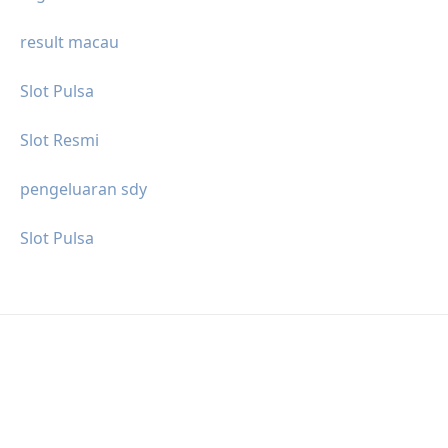
result macau
Slot Pulsa
Slot Resmi
pengeluaran sdy
Slot Pulsa