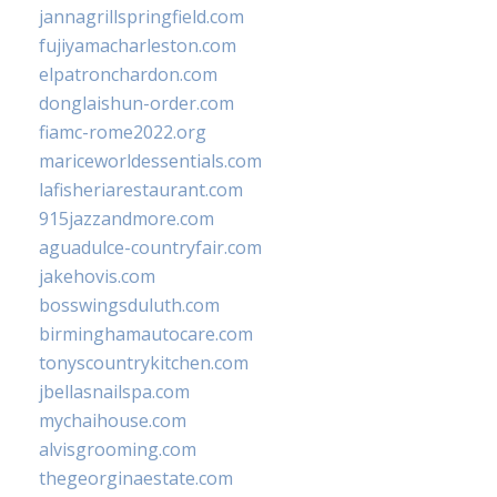
jannagrillspringfield.com
fujiyamacharleston.com
elpatronchardon.com
donglaishun-order.com
fiamc-rome2022.org
mariceworldessentials.com
lafisheriarestaurant.com
915jazzandmore.com
aguadulce-countryfair.com
jakehovis.com
bosswingsduluth.com
birminghamautocare.com
tonyscountrykitchen.com
jbellasnailspa.com
mychaihouse.com
alvisgrooming.com
thegeorginaestate.com