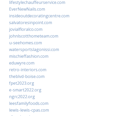
lifestylechauffeurservice.com
EverNewNails.com
insideoutdecoratingcentre.com
salvatoresinpoint.com
jovialfloralco.com
johnlscotthometeam.com
u-seehomes.com
watersportslagonissi.com
mischieffashion.com
eduwyre.com
retro-interiors.com
theblvd-boise.com
fpet2023.org
e-smart2022.org
ngrc2022.org
leesfamilyfoods.com
lewis-lewis-cpas.com