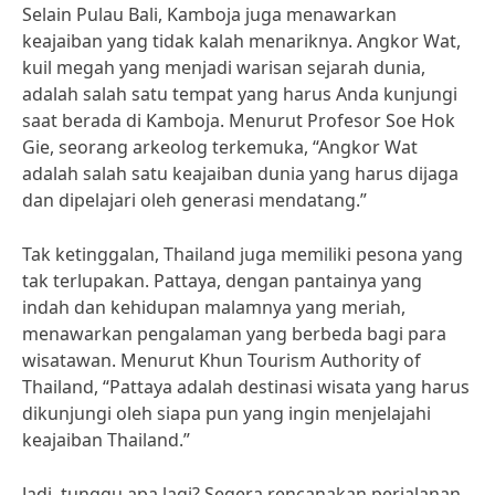
Selain Pulau Bali, Kamboja juga menawarkan
keajaiban yang tidak kalah menariknya. Angkor Wat,
kuil megah yang menjadi warisan sejarah dunia,
adalah salah satu tempat yang harus Anda kunjungi
saat berada di Kamboja. Menurut Profesor Soe Hok
Gie, seorang arkeolog terkemuka, “Angkor Wat
adalah salah satu keajaiban dunia yang harus dijaga
dan dipelajari oleh generasi mendatang.”
Tak ketinggalan, Thailand juga memiliki pesona yang
tak terlupakan. Pattaya, dengan pantainya yang
indah dan kehidupan malamnya yang meriah,
menawarkan pengalaman yang berbeda bagi para
wisatawan. Menurut Khun Tourism Authority of
Thailand, “Pattaya adalah destinasi wisata yang harus
dikunjungi oleh siapa pun yang ingin menjelajahi
keajaiban Thailand.”
Jadi, tunggu apa lagi? Segera rencanakan perjalanan