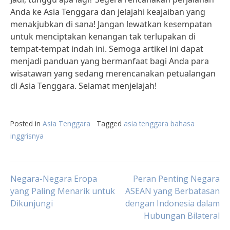
Anda ke Asia Tenggara dan jelajahi keajaiban yang
menakjubkan di sana! Jangan lewatkan kesempatan
untuk menciptakan kenangan tak terlupakan di
tempat-tempat indah ini. Semoga artikel ini dapat
menjadi panduan yang bermanfaat bagi Anda para
wisatawan yang sedang merencanakan petualangan
di Asia Tenggara. Selamat menjelajah!
Posted in
Asia Tenggara
Tagged
asia tenggara bahasa
inggrisnya
Post
Negara-Negara Eropa
Peran Penting Negara
yang Paling Menarik untuk
ASEAN yang Berbatasan
Dikunjungi
dengan Indonesia dalam
navigation
Hubungan Bilateral