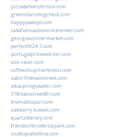
pizzadeliverybristol.com
greenstarsmogcheck.com
happypawspl.com
callahansautoservicecenter.com
georgiascornermarket.com
perfectfit24-7.com
portugalprivatedriver.com
von-racer.com
coffeeshopcharleston.com
salon104mainstreet.com
alkaspringswater.com
318mainstreet8h.com
lovenailsspari.com
oakberry-kuwait.com
quartzliterary.com
friendsofbroderickpark.com
studiopiattellina.com