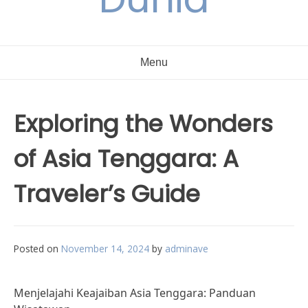
Menu
Exploring the Wonders
of Asia Tenggara: A
Traveler’s Guide
Posted on
November 14, 2024
by
adminave
Menjelajahi Keajaiban Asia Tenggara: Panduan