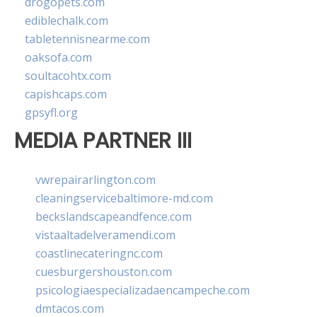
drogopets.com
ediblechalk.com
tabletennisnearme.com
oaksofa.com
soultacohtx.com
capishcaps.com
gpsyfl.org
MEDIA PARTNER III
vwrepairarlington.com
cleaningservicebaltimore-md.com
beckslandscapeandfence.com
vistaaltadelveramendi.com
coastlinecateringnc.com
cuesburgershouston.com
psicologiaespecializadaencampeche.com
dmtacos.com