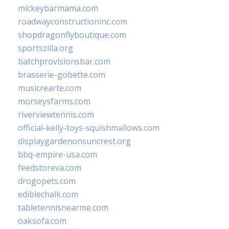
mickeybarmama.com
roadwayconstructioninc.com
shopdragonflyboutique.com
sportszilla.org
batchprovisionsbar.com
brasserie-gobette.com
musicrearte.com
morseysfarms.com
riverviewtennis.com
official-kelly-toys-squishmallows.com
displaygardenonsuncrest.org
bbq-empire-usa.com
feedstoreva.com
drogopets.com
ediblechalk.com
tabletennisnearme.com
oaksofa.com