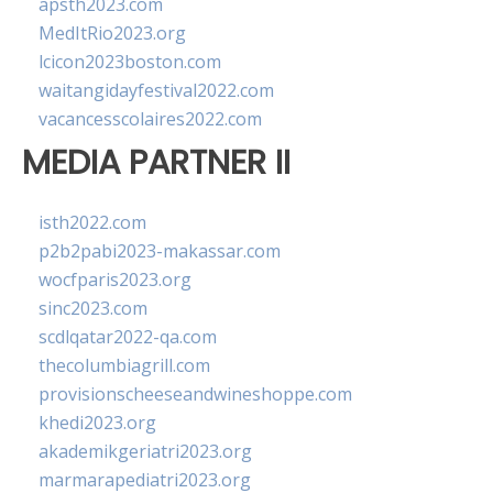
apsth2023.com
MedItRio2023.org
lcicon2023boston.com
waitangidayfestival2022.com
vacancesscolaires2022.com
MEDIA PARTNER II
isth2022.com
p2b2pabi2023-makassar.com
wocfparis2023.org
sinc2023.com
scdlqatar2022-qa.com
thecolumbiagrill.com
provisionscheeseandwineshoppe.com
khedi2023.org
akademikgeriatri2023.org
marmarapediatri2023.org