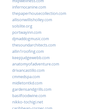
mxpwellness.com
infernocanine.com
thepaperhousecollection.com
allisonwillisholley.com
solslite.org
portwayinn.com
djmaddogmusic.com
thesoundarchitects.com
allin1roofing.com
keepjudgewebb.com
anatomyofadventure.com
drivancastillo.com
cmmedspa.com
midletontkd.com
gardensandgrills.com
basilfoodwine.com
nikko-tochigi.net
caribbean-corner.com