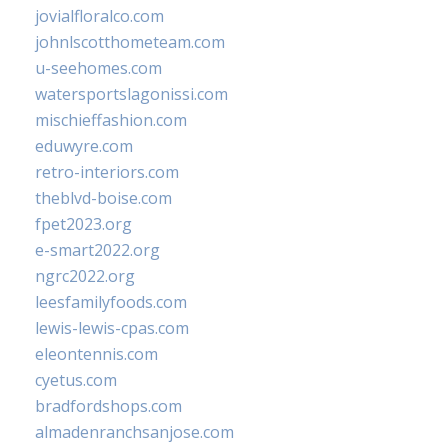
jovialfloralco.com
johnlscotthometeam.com
u-seehomes.com
watersportslagonissi.com
mischieffashion.com
eduwyre.com
retro-interiors.com
theblvd-boise.com
fpet2023.org
e-smart2022.org
ngrc2022.org
leesfamilyfoods.com
lewis-lewis-cpas.com
eleontennis.com
cyetus.com
bradfordshops.com
almadenranchsanjose.com