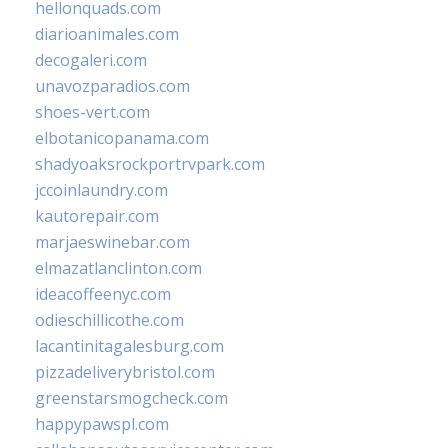
hellonquads.com
diarioanimales.com
decogaleri.com
unavozparadios.com
shoes-vert.com
elbotanicopanama.com
shadyoaksrockportrvpark.com
jccoinlaundry.com
kautorepair.com
marjaeswinebar.com
elmazatlanclinton.com
ideacoffeenyc.com
odieschillicothe.com
lacantinitagalesburg.com
pizzadeliverybristol.com
greenstarsmogcheck.com
happypawspl.com