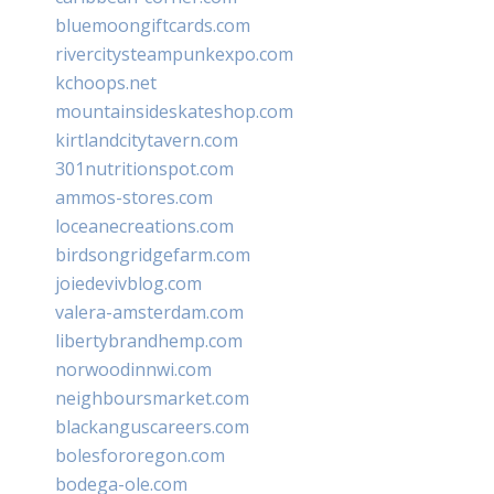
bluemoongiftcards.com
rivercitysteampunkexpo.com
kchoops.net
mountainsideskateshop.com
kirtlandcitytavern.com
301nutritionspot.com
ammos-stores.com
loceanecreations.com
birdsongridgefarm.com
joiedevivblog.com
valera-amsterdam.com
libertybrandhemp.com
norwoodinnwi.com
neighboursmarket.com
blackanguscareers.com
bolesfororegon.com
bodega-ole.com