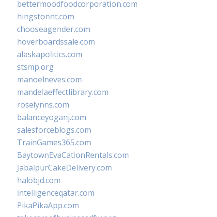
bettermoodfoodcorporation.com
hingstonnt.com
chooseagender.com
hoverboardssale.com
alaskapolitics.com
stsmp.org
manoelneves.com
mandelaeffectlibrary.com
roselynns.com
balanceyoganj.com
salesforceblogs.com
TrainGames365.com
BaytownEvaCationRentals.com
JabalpurCakeDelivery.com
halobjd.com
intelligenceqatar.com
PikaPikaApp.com