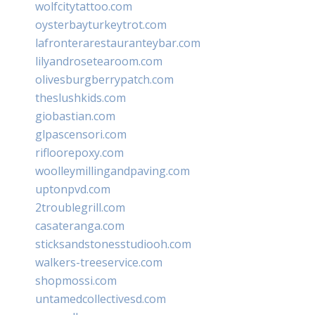
wolfcitytattoo.com
oysterbayturkeytrot.com
lafronterarestauranteybar.com
lilyandrosetearoom.com
olivesburgberrypatch.com
theslushkids.com
giobastian.com
glpascensori.com
rifloorepoxy.com
woolleymillingandpaving.com
uptonpvd.com
2troublegrill.com
casateranga.com
sticksandstonesstudiooh.com
walkers-treeservice.com
shopmossi.com
untamedcollectivesd.com