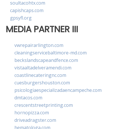
soultacohtx.com
capishcaps.com
gpsyfl.org
MEDIA PARTNER III
vwrepairarlington.com
cleaningservicebaltimore-md.com
beckslandscapeandfence.com
vistaaltadelveramendi.com
coastlinecateringnc.com
cuesburgershouston.com
psicologiaespecializadaencampeche.com
dmtacos.com
crescentstreetprinting.com
hornopizza.com
driveadragster.com
hematologa.com