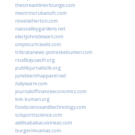
thestreamlinerlounge.com
mestrinorubanofc.com
novelatherton.com
nassvalleygardens.net
electjohnstewart.com
omptourtravels.com
tribratanews-polreskebumen.com
rsudbayuasih.org
publikjurnalistik.org
juneteenthapparel.net
italywarm.com
journaloffinanceeconomics.com
kvk-kumari.org
foodscienceandtechnology.com
scisportsscience.com
addisababacuisineaz.com
burgerimcamas.com