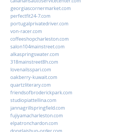
callahansautoservicecenter.com
georgiascornermarket.com
perfectfit24-7.com
portugalprivatedriver.com
von-racer.com
coffeeshopcharleston.com
salon104mainstreet.com
alkaspringswater.com
318mainstreet8h.com
lovenailsspari.com
oakberry-kuwait.com
quartzliterary.com
friendsofbroderickpark.com
studiopiattellina.com
jannagrillspringfield.com
fujiyamacharleston.com
elpatronchardon.com
donglaishun-order.com