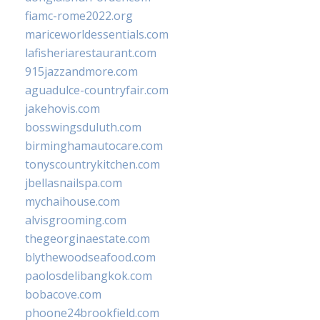
fiamc-rome2022.org
mariceworldessentials.com
lafisheriarestaurant.com
915jazzandmore.com
aguadulce-countryfair.com
jakehovis.com
bosswingsduluth.com
birminghamautocare.com
tonyscountrykitchen.com
jbellasnailspa.com
mychaihouse.com
alvisgrooming.com
thegeorginaestate.com
blythewoodseafood.com
paolosdelibangkok.com
bobacove.com
phoone24brookfield.com