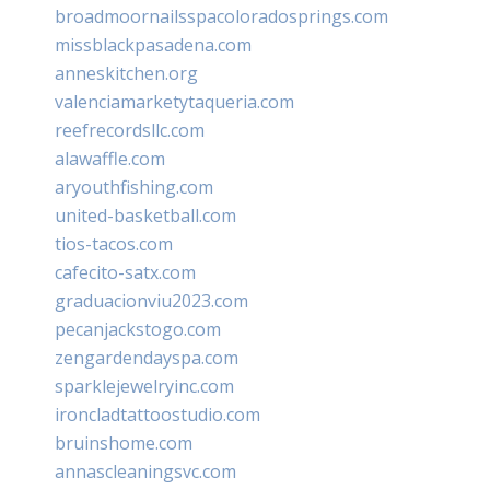
broadmoornailsspacoloradosprings.com
missblackpasadena.com
anneskitchen.org
valenciamarketytaqueria.com
reefrecordsllc.com
alawaffle.com
aryouthfishing.com
united-basketball.com
tios-tacos.com
cafecito-satx.com
graduacionviu2023.com
pecanjackstogo.com
zengardendayspa.com
sparklejewelryinc.com
ironcladtattoostudio.com
bruinshome.com
annascleaningsvc.com