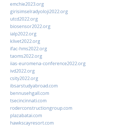
emchie2023.org
girisimselradyoloji2022.org
utcd2022.org
biosensor2022.org
ialp2022.org
klivet2022.org
ifac-hms2022.org
taoms2022.org
iias-euromena-conference2022.org
ivd2022.org
csity2022.org
ibsarstudyabroad.com
bennusehgall.com
tsecincinnati.com
roderconstructiongroup.com
plazabatai.com
hawkscayresort.com