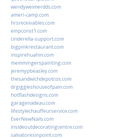
wendyweimerdds.com
ameri-camp.com
hrsreceivables.com
empconst1.com
cinderella-support.com
bigpinkrestaurant.com
inspirehuahin.com
memmingerspainting.com
jeremypbeasley.com
thesandwichdepotcos.com
drgiggleshouseofpain.com
hotflashdesigns.com
garagenadeau.com
lifestylechauffeurservice.com
EverNewNails.com
insideoutdecoratingcentre.com
salvatoresinpoint.com