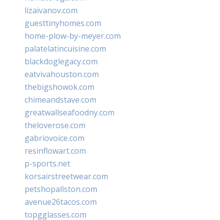
lizaivanov.com
guesttinyhomes.com
home-plow-by-meyer.com
palatelatincuisine.com
blackdoglegacy.com
eatvivahouston.com
thebigshowok.com
chimeandstave.com
greatwallseafoodny.com
theloverose.com
gabriovoice.com
resinflowart.com
p-sports.net
korsairstreetwear.com
petshopallston.com
avenue26tacos.com
topgglasses.com