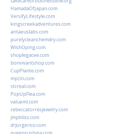
takecareofbusinessdfw.org
HamadaOfJapan.com
VersifyLifestyle.com
kingscreekadventures.com
antaeuslabs.com
purelycleanchemdry.com
WishOping.com
shoplegacee.com
bonvivantshop.com
CupPlante.com
mpzin.com
stcreal.com
PopUpFlea.com
valueml.com
rebeccatorresjewelry.com
jmpbliss.com
drjorgerico.com
queensushipa.com