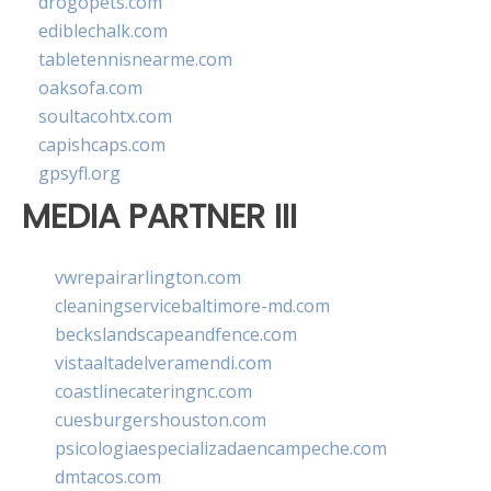
drogopets.com
ediblechalk.com
tabletennisnearme.com
oaksofa.com
soultacohtx.com
capishcaps.com
gpsyfl.org
MEDIA PARTNER III
vwrepairarlington.com
cleaningservicebaltimore-md.com
beckslandscapeandfence.com
vistaaltadelveramendi.com
coastlinecateringnc.com
cuesburgershouston.com
psicologiaespecializadaencampeche.com
dmtacos.com