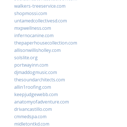
walkers-treeservice.com
shopmossi.com
untamedcollectivesd.com
mxpwellness.com
infernocanine.com
thepaperhousecollection.com
allisonwillisholley.com
solslite.org
portwayinn.com
djmaddogmusic.com
thesoundarchitects.com
allin1roofing.com
keepjudgewebb.com
anatomyofadventure.com
drivancastillo.com
cmmedspa.com
midletontkd.com