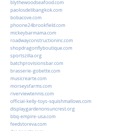
blythewoodseafood.com
paolosdelibangkok.com
bobacove.com
phoone24brookfield.com
mickeybarmama.com
roadwayconstructioninc.com
shopdragonflyboutique.com
sportszilla.org
batchprovisionsbar.com
brasserie-gobette.com
musicrearte.com
morseysfarms.com
riverviewtennis.com
official-kelly-toys-squishmallows.com
displaygardenonsuncrest.org
bbq-empire-usa.com
feedstoreva.com