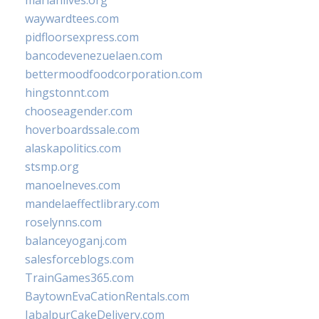
marianlives.org
waywardtees.com
pidfloorsexpress.com
bancodevenezuelaen.com
bettermoodfoodcorporation.com
hingstonnt.com
chooseagender.com
hoverboardssale.com
alaskapolitics.com
stsmp.org
manoelneves.com
mandelaeffectlibrary.com
roselynns.com
balanceyoganj.com
salesforceblogs.com
TrainGames365.com
BaytownEvaCationRentals.com
JabalpurCakeDelivery.com