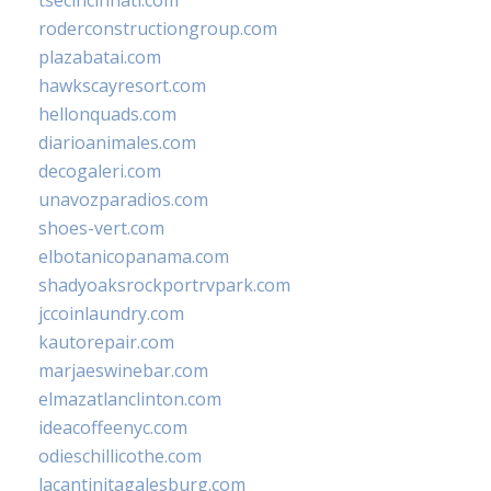
tsecincinnati.com
roderconstructiongroup.com
plazabatai.com
hawkscayresort.com
hellonquads.com
diarioanimales.com
decogaleri.com
unavozparadios.com
shoes-vert.com
elbotanicopanama.com
shadyoaksrockportrvpark.com
jccoinlaundry.com
kautorepair.com
marjaeswinebar.com
elmazatlanclinton.com
ideacoffeenyc.com
odieschillicothe.com
lacantinitagalesburg.com