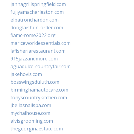
jannagrillspringfield.com
fujiyamacharleston.com
elpatronchardon.com
donglaishun-order.com
fiamc-rome2022.org
mariceworldessentials.com
lafisheriarestaurant.com
915jazzandmore.com
aguadulce-countryfair.com
jakehovis.com
bosswingsduluth.com
birminghamautocare.com
tonyscountrykitchen.com
jbellasnailspa.com
mychaihouse.com
alvisgrooming.com
thegeorginaestate.com