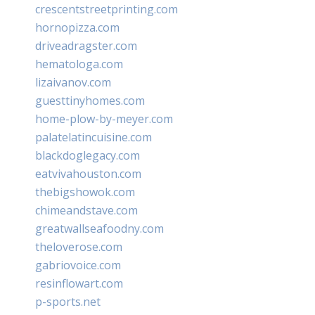
crescentstreetprinting.com
hornopizza.com
driveadragster.com
hematologa.com
lizaivanov.com
guesttinyhomes.com
home-plow-by-meyer.com
palatelatincuisine.com
blackdoglegacy.com
eatvivahouston.com
thebigshowok.com
chimeandstave.com
greatwallseafoodny.com
theloverose.com
gabriovoice.com
resinflowart.com
p-sports.net