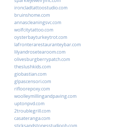
sparklejewelryinc.com
ironcladtattoostudio.com
bruinshome.com
annascleaningsvc.com
wolfcitytattoo.com
oysterbayturkeytrot.com
lafronterarestauranteybar.com
lilyandrosetearoom.com
olivesburgberrypatch.com
theslushkids.com
giobastian.com
glpascensori.com
rifloorepoxy.com
woolleymillingandpaving.com
uptonpvd.com
2troublegrill.com
casateranga.com
sticksandstonesstudiooh.com