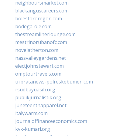
neighboursmarket.com
blackanguscareers.com
bolesfororegon.com
bodega-ole.com
thestreamlinerlounge.com
mestrinorubanofc.com
novelatherton.com
nassvalleygardens.net
electjohnstewart.com
omptourtravels.com
tribratanews-polreskebumen.com
rsudbayuasih.org
publikjurnalistik.org
juneteenthapparel.net
italywarm.com
journaloffinanceeconomics.com
kvk-kumari.org