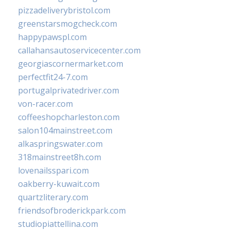
pizzadeliverybristol.com
greenstarsmogcheck.com
happypawspl.com
callahansautoservicecenter.com
georgiascornermarket.com
perfectfit24-7.com
portugalprivatedriver.com
von-racer.com
coffeeshopcharleston.com
salon104mainstreet.com
alkaspringswater.com
318mainstreet8h.com
lovenailsspari.com
oakberry-kuwait.com
quartzliterary.com
friendsofbroderickpark.com
studiopiattellina.com