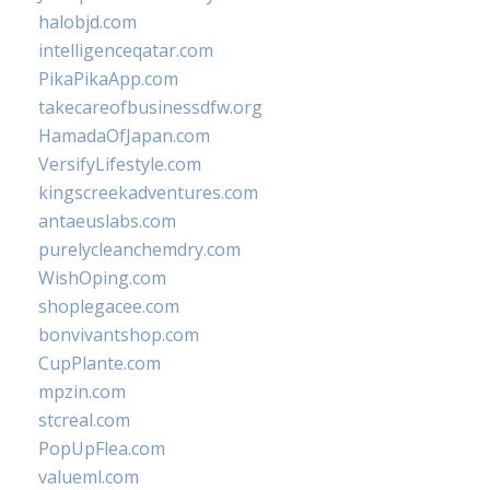
halobjd.com
intelligenceqatar.com
PikaPikaApp.com
takecareofbusinessdfw.org
HamadaOfJapan.com
VersifyLifestyle.com
kingscreekadventures.com
antaeuslabs.com
purelycleanchemdry.com
WishOping.com
shoplegacee.com
bonvivantshop.com
CupPlante.com
mpzin.com
stcreal.com
PopUpFlea.com
valueml.com