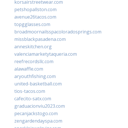
korsairstreetwear.com
petshopallston.com
avenue26tacos.com
topgglasses.com
broadmoornailsspacoloradosprings.com
missblackpasadena.com
anneskitchen.org
valenciamarketytaqueria.com
reefrecordsllc.com
alawaffle.com
aryouthfishing.com
united-basketball.com
tios-tacos.com
cafecito-satx.com
graduacionviu2023.com
pecanjackstogo.com
zengardendayspa.com