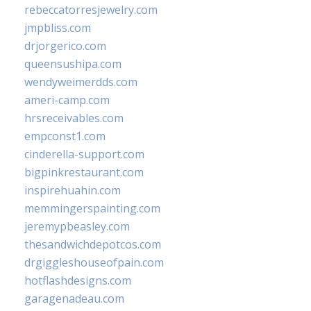
rebeccatorresjewelry.com
jmpbliss.com
drjorgerico.com
queensushipa.com
wendyweimerdds.com
ameri-camp.com
hrsreceivables.com
empconst1.com
cinderella-support.com
bigpinkrestaurant.com
inspirehuahin.com
memmingerspainting.com
jeremypbeasley.com
thesandwichdepotcos.com
drgiggleshouseofpain.com
hotflashdesigns.com
garagenadeau.com