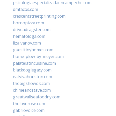
psicologiaespecializadaencampeche.com
dmtacos.com
crescentstreetprinting.com
hornopizza.com
driveadragster.com
hematologa.com
lizaivanov.com
guesttinyhomes.com
home-plow-by-meyer.com
palatelatincuisine.com
blackdoglegacy.com
eatvivahouston.com
thebigshowok.com
chimeandstave.com
greatwallseafoodny.com
theloverose.com
gabriovoice.com