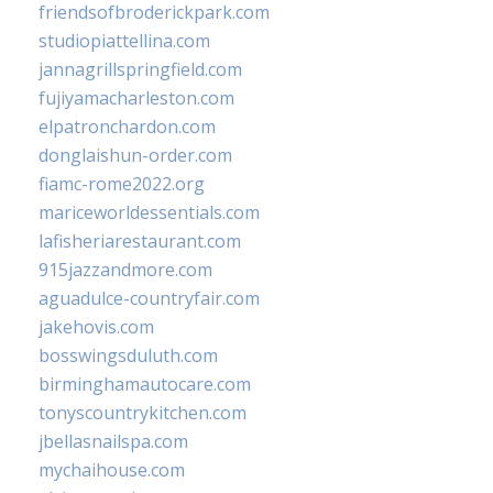
friendsofbroderickpark.com
studiopiattellina.com
jannagrillspringfield.com
fujiyamacharleston.com
elpatronchardon.com
donglaishun-order.com
fiamc-rome2022.org
mariceworldessentials.com
lafisheriarestaurant.com
915jazzandmore.com
aguadulce-countryfair.com
jakehovis.com
bosswingsduluth.com
birminghamautocare.com
tonyscountrykitchen.com
jbellasnailspa.com
mychaihouse.com