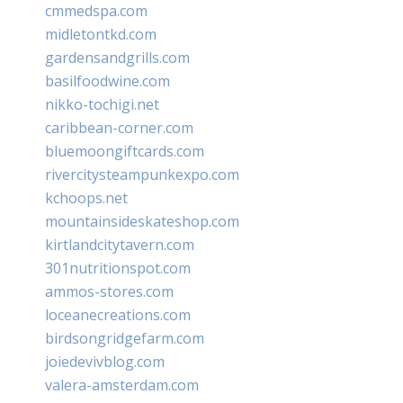
cmmedspa.com
midletontkd.com
gardensandgrills.com
basilfoodwine.com
nikko-tochigi.net
caribbean-corner.com
bluemoongiftcards.com
rivercitysteampunkexpo.com
kchoops.net
mountainsideskateshop.com
kirtlandcitytavern.com
301nutritionspot.com
ammos-stores.com
loceanecreations.com
birdsongridgefarm.com
joiedevivblog.com
valera-amsterdam.com