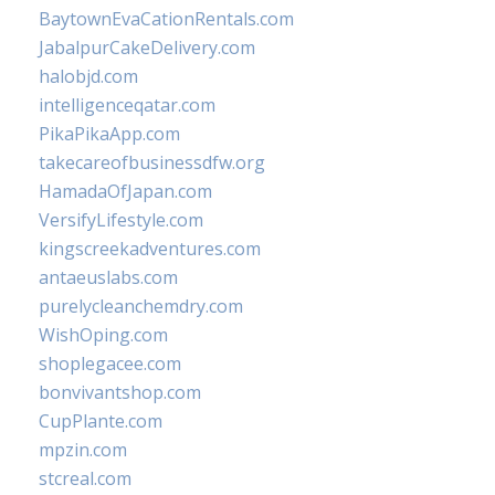
BaytownEvaCationRentals.com
JabalpurCakeDelivery.com
halobjd.com
intelligenceqatar.com
PikaPikaApp.com
takecareofbusinessdfw.org
HamadaOfJapan.com
VersifyLifestyle.com
kingscreekadventures.com
antaeuslabs.com
purelycleanchemdry.com
WishOping.com
shoplegacee.com
bonvivantshop.com
CupPlante.com
mpzin.com
stcreal.com