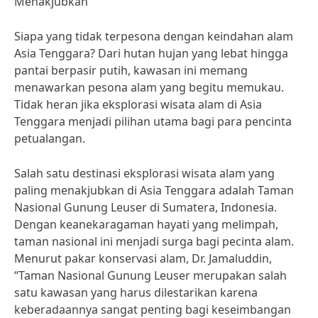
Menakjubkan
Siapa yang tidak terpesona dengan keindahan alam
Asia Tenggara? Dari hutan hujan yang lebat hingga
pantai berpasir putih, kawasan ini memang
menawarkan pesona alam yang begitu memukau.
Tidak heran jika eksplorasi wisata alam di Asia
Tenggara menjadi pilihan utama bagi para pencinta
petualangan.
Salah satu destinasi eksplorasi wisata alam yang
paling menakjubkan di Asia Tenggara adalah Taman
Nasional Gunung Leuser di Sumatera, Indonesia.
Dengan keanekaragaman hayati yang melimpah,
taman nasional ini menjadi surga bagi pecinta alam.
Menurut pakar konservasi alam, Dr. Jamaluddin,
“Taman Nasional Gunung Leuser merupakan salah
satu kawasan yang harus dilestarikan karena
keberadaannya sangat penting bagi keseimbangan