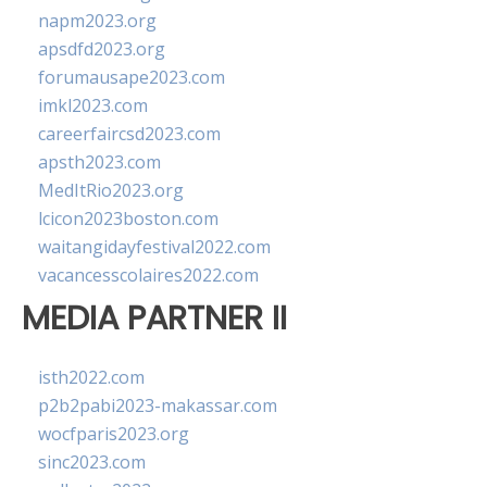
napm2023.org
apsdfd2023.org
forumausape2023.com
imkl2023.com
careerfaircsd2023.com
apsth2023.com
MedItRio2023.org
lcicon2023boston.com
waitangidayfestival2022.com
vacancesscolaires2022.com
MEDIA PARTNER II
isth2022.com
p2b2pabi2023-makassar.com
wocfparis2023.org
sinc2023.com