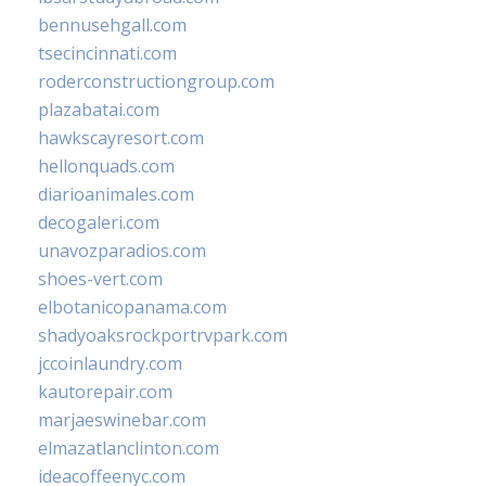
bennusehgall.com
tsecincinnati.com
roderconstructiongroup.com
plazabatai.com
hawkscayresort.com
hellonquads.com
diarioanimales.com
decogaleri.com
unavozparadios.com
shoes-vert.com
elbotanicopanama.com
shadyoaksrockportrvpark.com
jccoinlaundry.com
kautorepair.com
marjaeswinebar.com
elmazatlanclinton.com
ideacoffeenyc.com