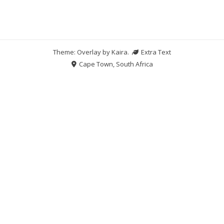
Theme: Overlay by
Kaira
.
Extra Text
Cape Town, South Africa