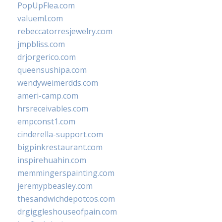
PopUpFlea.com
valueml.com
rebeccatorresjewelry.com
jmpbliss.com
drjorgerico.com
queensushipa.com
wendyweimerdds.com
ameri-camp.com
hrsreceivables.com
empconst1.com
cinderella-support.com
bigpinkrestaurant.com
inspirehuahin.com
memmingerspainting.com
jeremypbeasley.com
thesandwichdepotcos.com
drgiggleshouseofpain.com