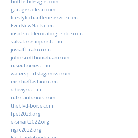
hotflashdesigns.com
garagenadeau.com
lifestylechauffeurservice.com
EverNewNails.com
insideoutdecoratingcentre.com
salvatoresinpoint.com
jovialfloralco.com
johnlscotthometeam.com
u-seehomes.com
watersportslagonissi.com
mischieffashion.com
eduwyre.com
retro-interiors.com
theblvd-boise.com
fpet2023.org
e-smart2022.org
ngrc2022.org
leesfamilyfoods.com