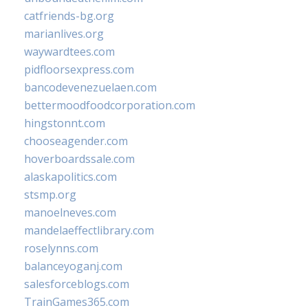
catfriends-bg.org
marianlives.org
waywardtees.com
pidfloorsexpress.com
bancodevenezuelaen.com
bettermoodfoodcorporation.com
hingstonnt.com
chooseagender.com
hoverboardssale.com
alaskapolitics.com
stsmp.org
manoelneves.com
mandelaeffectlibrary.com
roselynns.com
balanceyoganj.com
salesforceblogs.com
TrainGames365.com