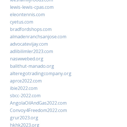
lewis-lewis-cpas.com
eleontennis.com
cyetus.com
bradfordshops.com
almadenranchsanjose.com
advocatevijay.com
adlibilimler2023.com
naswwebed.org
balithut-manado.org
alteregotradingcompany.org
aprce2022.com
ibie2022.com
sbcc-2022.com
AngolaOilAndGas2022.com
Convoy4Freedom2022.com
grur2023.org
hkhk2023.org