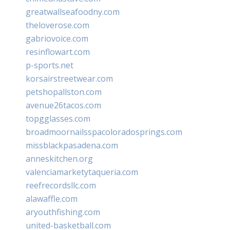
greatwallseafoodny.com
theloverose.com
gabriovoice.com
resinflowart.com
p-sports.net
korsairstreetwear.com
petshopallston.com
avenue26tacos.com
topgglasses.com
broadmoornailsspacoloradosprings.com
missblackpasadena.com
anneskitchen.org
valenciamarketytaqueria.com
reefrecordsllc.com
alawaffle.com
aryouthfishing.com
united-basketball.com