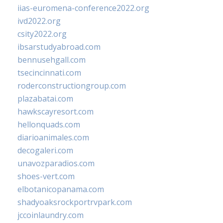
iias-euromena-conference2022.org
ivd2022.org
csity2022.org
ibsarstudyabroad.com
bennusehgall.com
tsecincinnati.com
roderconstructiongroup.com
plazabatai.com
hawkscayresort.com
hellonquads.com
diarioanimales.com
decogaleri.com
unavozparadios.com
shoes-vert.com
elbotanicopanama.com
shadyoaksrockportrvpark.com
jccoinlaundry.com