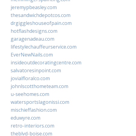
jeremypbeasley.com
thesandwichdepotcos.com
drgiggleshouseofpain.com
hotflashdesigns.com
garagenadeau.com
lifestylechauffeurservice.com
EverNewNails.com
insideoutdecoratingcentre.com
salvatoresinpoint.com
jovialfloralco.com
johnlscotthometeam.com
u-seehomes.com
watersportslagonissi.com
mischieffashion.com
eduwyre.com
retro-interiors.com
theblvd-boise.com