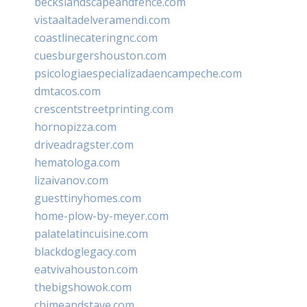
beckslandscapeandfence.com
vistaaltadelveramendi.com
coastlinecateringnc.com
cuesburgershouston.com
psicologiaespecializadaencampeche.com
dmtacos.com
crescentstreetprinting.com
hornopizza.com
driveadragster.com
hematologa.com
lizaivanov.com
guesttinyhomes.com
home-plow-by-meyer.com
palatelatincuisine.com
blackdoglegacy.com
eatvivahouston.com
thebigshowok.com
chimeandstave.com