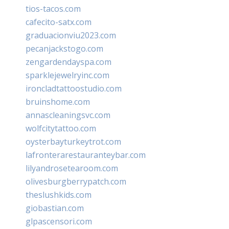
tios-tacos.com
cafecito-satx.com
graduacionviu2023.com
pecanjackstogo.com
zengardendayspa.com
sparklejewelryinc.com
ironcladtattoostudio.com
bruinshome.com
annascleaningsvc.com
wolfcitytattoo.com
oysterbayturkeytrot.com
lafronterarestauranteybar.com
lilyandrosetearoom.com
olivesburgberrypatch.com
theslushkids.com
giobastian.com
glpascensori.com