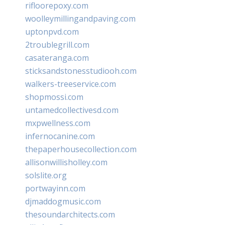
rifloorepoxy.com
woolleymillingandpaving.com
uptonpvd.com
2troublegrill.com
casateranga.com
sticksandstonesstudiooh.com
walkers-treeservice.com
shopmossi.com
untamedcollectivesd.com
mxpwellness.com
infernocanine.com
thepaperhousecollection.com
allisonwillisholley.com
solslite.org
portwayinn.com
djmaddogmusic.com
thesoundarchitects.com