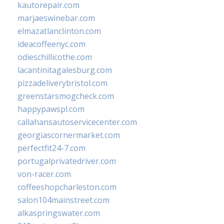
kautorepair.com
marjaeswinebar.com
elmazatlanclinton.com
ideacoffeenyc.com
odieschillicothe.com
lacantinitagalesburg.com
pizzadeliverybristol.com
greenstarsmogcheck.com
happypawspl.com
callahansautoservicecenter.com
georgiascornermarket.com
perfectfit24-7.com
portugalprivatedriver.com
von-racer.com
coffeeshopcharleston.com
salon104mainstreet.com
alkaspringswater.com