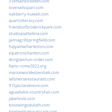
318mainstreet8h.com
lovenailsspari.com
oakberry-kuwait.com
quartzliterary.com
friendsofbroderickpark.com
studiopiattellina.com
jannagrillspringfield.com
fujiyamacharleston.com
elpatronchardon.com
donglaishun-order.com
fiamc-rome2022.org
mariceworldessentials.com
lafisheriarestaurant.com
915jazzandmore.com
aguadulce-countryfair.com
jakehovis.com
bosswingsduluth.com
birminghamautocare.com