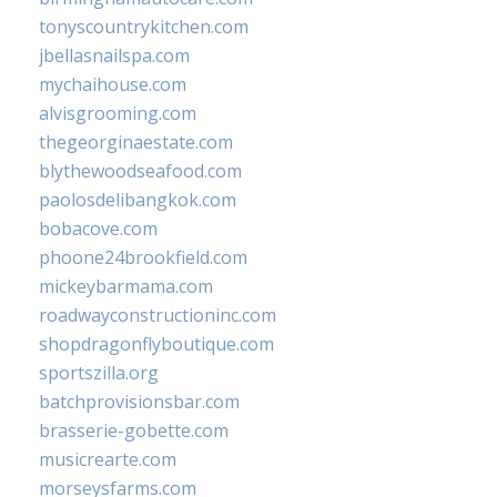
tonyscountrykitchen.com
jbellasnailspa.com
mychaihouse.com
alvisgrooming.com
thegeorginaestate.com
blythewoodseafood.com
paolosdelibangkok.com
bobacove.com
phoone24brookfield.com
mickeybarmama.com
roadwayconstructioninc.com
shopdragonflyboutique.com
sportszilla.org
batchprovisionsbar.com
brasserie-gobette.com
musicrearte.com
morseysfarms.com