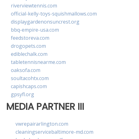
riverviewtennis.com
official-kelly-toys-squishmallows.com
displaygardenonsuncrest.org
bbq-empire-usa.com
feedstoreva.com
drogopets.com
ediblechalk.com
tabletennisnearme.com
oaksofa.com
soultacohtx.com
capishcaps.com
gpsyfl.org
MEDIA PARTNER III
vwrepairarlington.com
cleaningservicebaltimore-md.com