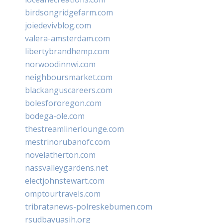
birdsongridgefarm.com
joiedevivblog.com
valera-amsterdam.com
libertybrandhemp.com
norwoodinnwi.com
neighboursmarket.com
blackanguscareers.com
bolesfororegon.com
bodega-ole.com
thestreamlinerlounge.com
mestrinorubanofc.com
novelatherton.com
nassvalleygardens.net
electjohnstewart.com
omptourtravels.com
tribratanews-polreskebumen.com
rsudbayuasih.org