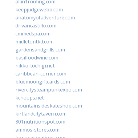
allin1roofing.com
keepjudgewebb.com
anatomyofadventure.com
drivancastillo.com
cmmedspa.com
midletontkd.com
gardensandgrills.com
basilfoodwine.com
nikko-tochigi.net
caribbean-corner.com
bluemoongiftcards.com
rivercitysteampunkexpo.com
kchoops.net
mountainsideskateshop.com
kirtlandcitytavern.com
301nutritionspot.com
ammos-stores.com
loceanecreations.com