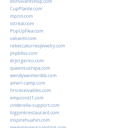
bonvivantshop.com
CupPlante.com
mpzin.com
stcreal.com
PopUpFlea.com
valueml.com
rebeccatorresjewelry.com
jmpbliss.com
drjorgerico.com
queensushipa.com
wendyweimerdds.com
ameri-camp.com
hrsreceivables.com
empconst1.com
cinderella-support.com
bigpinkrestaurant.com
inspirehuahin.com
memmingerspainting.com