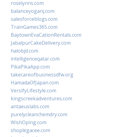
roselynns.com
balanceyoganj.com
salesforceblogs.com
TrainGames365.com
BaytownEvaCationRentals.com
JabalpurCakeDelivery.com
halobjd.com
intelligenceqatar.com
PikaPikaApp.com
takecareofbusinessdfw.org
HamadaOfJapan.com
VersifyLifestyle.com
kingscreekadventures.com
antaeuslabs.com
purelycleanchemdry.com
WishOping.com
shoplegacee.com