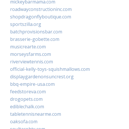
mickeybarmama.com
roadwayconstructioninc.com
shopdragonflyboutique.com
sportszilla.org
batchprovisionsbar.com
brasserie-gobette.com
musicrearte.com
morseysfarms.com
riverviewtennis.com
official-kelly-toys-squishmallows.com
displaygardenonsuncrest.org
bbq-empire-usa.com
feedstoreva.com
drogopets.com
ediblechalk.com
tabletennisnearme.com
oaksofa.com