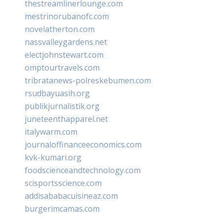
thestreamlinerlounge.com
mestrinorubanofc.com
novelatherton.com
nassvalleygardens.net
electjohnstewart.com
omptourtravels.com
tribratanews-polreskebumen.com
rsudbayuasih.org
publikjurnalistik.org
juneteenthapparel.net
italywarm.com
journaloffinanceeconomics.com
kvk-kumari.org
foodscienceandtechnology.com
scisportsscience.com
addisababacuisineaz.com
burgerimcamas.com