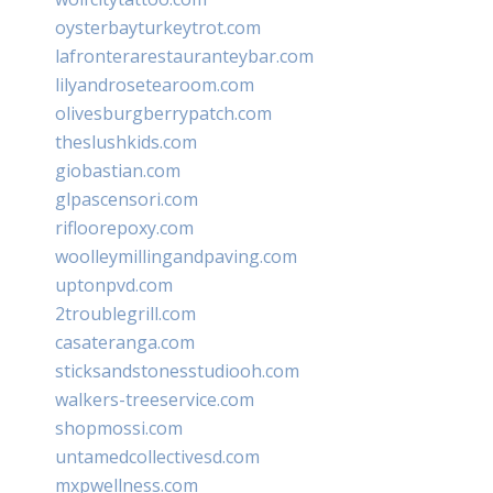
oysterbayturkeytrot.com
lafronterarestauranteybar.com
lilyandrosetearoom.com
olivesburgberrypatch.com
theslushkids.com
giobastian.com
glpascensori.com
rifloorepoxy.com
woolleymillingandpaving.com
uptonpvd.com
2troublegrill.com
casateranga.com
sticksandstonesstudiooh.com
walkers-treeservice.com
shopmossi.com
untamedcollectivesd.com
mxpwellness.com