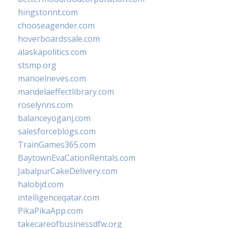
hingstonnt.com
chooseagender.com
hoverboardssale.com
alaskapolitics.com
stsmp.org
manoelneves.com
mandelaeffectlibrary.com
roselynns.com
balanceyoganj.com
salesforceblogs.com
TrainGames365.com
BaytownEvaCationRentals.com
JabalpurCakeDelivery.com
halobjd.com
intelligenceqatar.com
PikaPikaApp.com
takecareofbusinessdfw.org