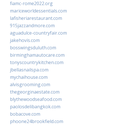
fiamc-rome2022.org
mariceworldessentials.com
lafisheriarestaurant.com
915jazzandmore.com
aguadulce-countryfair.com
jakehovis.com
bosswingsduluth.com
birminghamautocare.com
tonyscountrykitchen.com
jbellasnailspa.com
mychaihouse.com
alvisgrooming.com
thegeorginaestate.com
blythewoodseafood.com
paolosdelibangkok.com
bobacove.com
phoone24brookfield.com