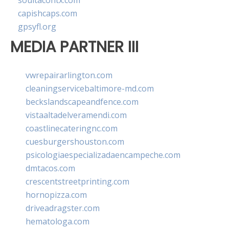
soultacohtx.com
capishcaps.com
gpsyfl.org
MEDIA PARTNER III
vwrepairarlington.com
cleaningservicebaltimore-md.com
beckslandscapeandfence.com
vistaaltadelveramendi.com
coastlinecateringnc.com
cuesburgershouston.com
psicologiaespecializadaencampeche.com
dmtacos.com
crescentstreetprinting.com
hornopizza.com
driveadragster.com
hematologa.com