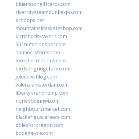
bluemoongiftcards.com
rivercitysteampunkexpo.com
kchoops.net
mountainsideskateshop.com
kirtlandcitytavern.com
301nutritionspot.com
ammos-stores.com
loceanecreations.com
birdsongridgefarm.com
joiedevivblog.com
valera-amsterdam.com
libertybrandhemp.com
norwoodinnwi.com
neighboursmarket.com
blackanguscareers.com
bolesfororegon.com
bodega-ole.com