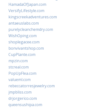
HamadaOfJapan.com
VersifyLifestyle.com
kingscreekadventures.com
antaeuslabs.com
purelycleanchemdry.com
WishOping.com
shoplegacee.com
bonvivantshop.com
CupPlante.com
mpzin.com
stcreal.com
PopUpFlea.com
valueml.com
rebeccatorresjewelry.com
jmpbliss.com
drjorgerico.com
queensushipa.com