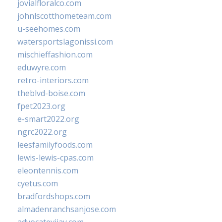
jovialfloralco.com
johnlscotthometeam.com
u-seehomes.com
watersportslagonissi.com
mischieffashion.com
eduwyre.com
retro-interiors.com
theblvd-boise.com
fpet2023.org
e-smart2022.org
ngrc2022.org
leesfamilyfoods.com
lewis-lewis-cpas.com
eleontennis.com
cyetus.com
bradfordshops.com
almadenranchsanjose.com