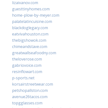
lizaivanov.com
guesttinyhomes.com
home-plow-by-meyer.com
palatelatincuisine.com
blackdoglegacy.com
eatvivahouston.com
thebigshowok.com
chimeandstave.com
greatwallseafoodny.com
theloverose.com
gabriovoice.com
resinflowart.com
p-sports.net
korsairstreetwear.com
petshopallston.com
avenue26tacos.com
topgglasses.com