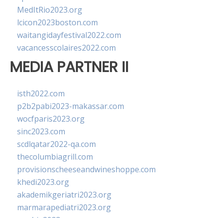
MedItRio2023.org
lcicon2023boston.com
waitangidayfestival2022.com
vacancesscolaires2022.com
MEDIA PARTNER II
isth2022.com
p2b2pabi2023-makassar.com
wocfparis2023.org
sinc2023.com
scdlqatar2022-qa.com
thecolumbiagrill.com
provisionscheeseandwineshoppe.com
khedi2023.org
akademikgeriatri2023.org
marmarapediatri2023.org