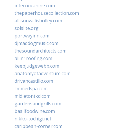
infernocanine.com
thepaperhousecollection.com
allisonwillisholley.com
solslite.org
portwayinn.com
djmaddogmusic.com
thesoundarchitects.com
allin1roofing.com
keepjudgewebb.com
anatomyofadventure.com
drivancastillo.com
cmmedspa.com
midletontkd.com
gardensandgrills.com
basilfoodwine.com
nikko-tochigi.net
caribbean-corner.com