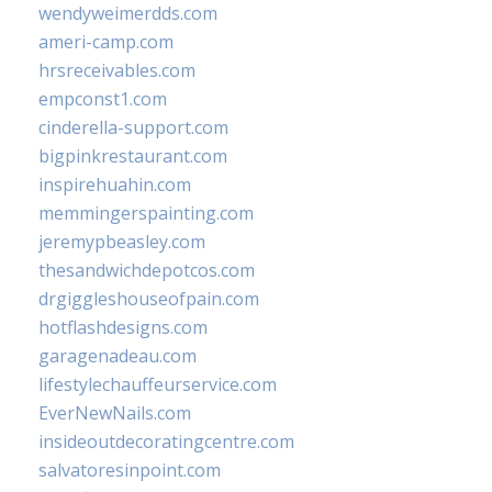
wendyweimerdds.com
ameri-camp.com
hrsreceivables.com
empconst1.com
cinderella-support.com
bigpinkrestaurant.com
inspirehuahin.com
memmingerspainting.com
jeremypbeasley.com
thesandwichdepotcos.com
drgiggleshouseofpain.com
hotflashdesigns.com
garagenadeau.com
lifestylechauffeurservice.com
EverNewNails.com
insideoutdecoratingcentre.com
salvatoresinpoint.com