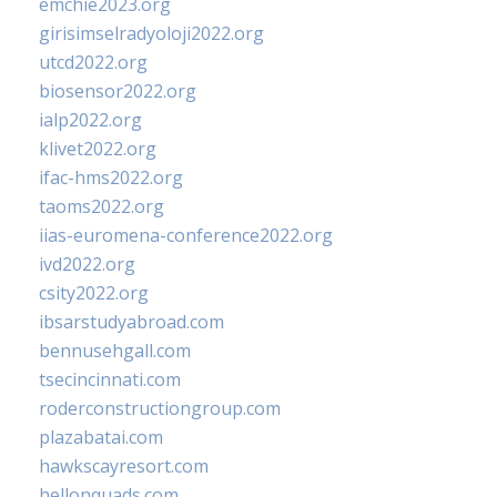
emchie2023.org
girisimselradyoloji2022.org
utcd2022.org
biosensor2022.org
ialp2022.org
klivet2022.org
ifac-hms2022.org
taoms2022.org
iias-euromena-conference2022.org
ivd2022.org
csity2022.org
ibsarstudyabroad.com
bennusehgall.com
tsecincinnati.com
roderconstructiongroup.com
plazabatai.com
hawkscayresort.com
hellonquads.com