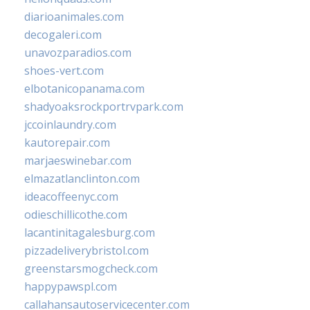
diarioanimales.com
decogaleri.com
unavozparadios.com
shoes-vert.com
elbotanicopanama.com
shadyoaksrockportrvpark.com
jccoinlaundry.com
kautorepair.com
marjaeswinebar.com
elmazatlanclinton.com
ideacoffeenyc.com
odieschillicothe.com
lacantinitagalesburg.com
pizzadeliverybristol.com
greenstarsmogcheck.com
happypawspl.com
callahansautoservicecenter.com