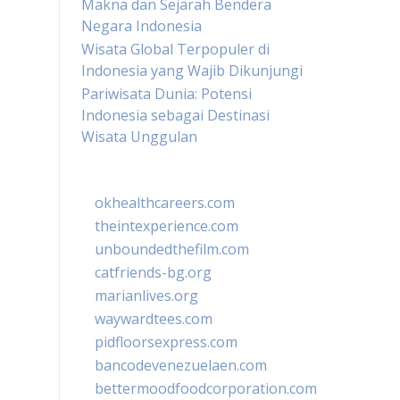
Makna dan Sejarah Bendera
Negara Indonesia
Wisata Global Terpopuler di
Indonesia yang Wajib Dikunjungi
Pariwisata Dunia: Potensi
Indonesia sebagai Destinasi
Wisata Unggulan
okhealthcareers.com
theintexperience.com
unboundedthefilm.com
catfriends-bg.org
marianlives.org
waywardtees.com
pidfloorsexpress.com
bancodevenezuelaen.com
bettermoodfoodcorporation.com