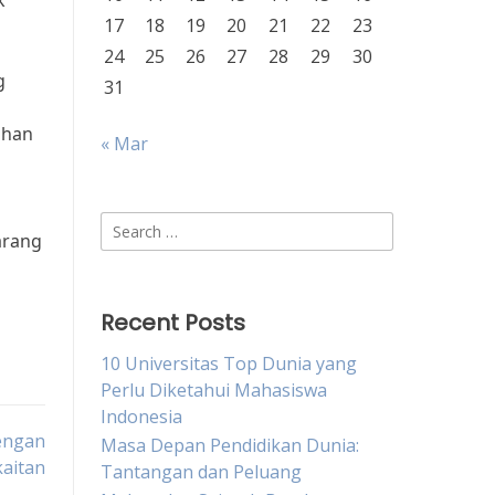
k
17
18
19
20
21
22
23
24
25
26
27
28
29
30
g
31
ahan
« Mar
Search
arang
for:
Recent Posts
10 Universitas Top Dunia yang
Perlu Diketahui Mahasiswa
Indonesia
engan
Masa Depan Pendidikan Dunia:
kaitan
Tantangan dan Peluang