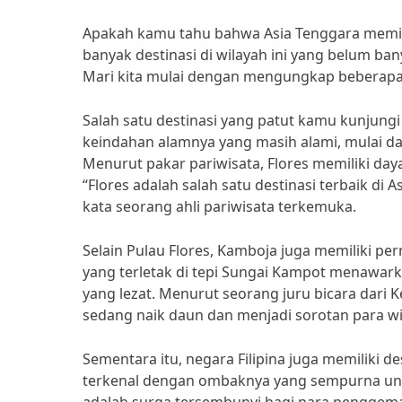
Apakah kamu tahu bahwa Asia Tenggara memili
banyak destinasi di wilayah ini yang belum bany
Mari kita mulai dengan mengungkap beberapa 
Salah satu destinasi yang patut kamu kunjungi 
keindahan alamnya yang masih alami, mulai da
Menurut pakar pariwisata, Flores memiliki day
“Flores adalah salah satu destinasi terbaik di
kata seorang ahli pariwisata terkemuka.
Selain Pulau Flores, Kamboja juga memiliki p
yang terletak di tepi Sungai Kampot menawarka
yang lezat. Menurut seorang juru bicara dari
sedang naik daun dan menjadi sorotan para w
Sementara itu, negara Filipina juga memiliki 
terkenal dengan ombaknya yang sempurna untuk