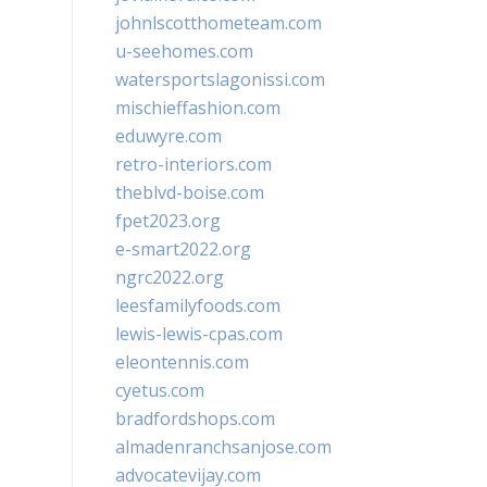
johnlscotthometeam.com
u-seehomes.com
watersportslagonissi.com
mischieffashion.com
eduwyre.com
retro-interiors.com
theblvd-boise.com
fpet2023.org
e-smart2022.org
ngrc2022.org
leesfamilyfoods.com
lewis-lewis-cpas.com
eleontennis.com
cyetus.com
bradfordshops.com
almadenranchsanjose.com
advocatevijay.com