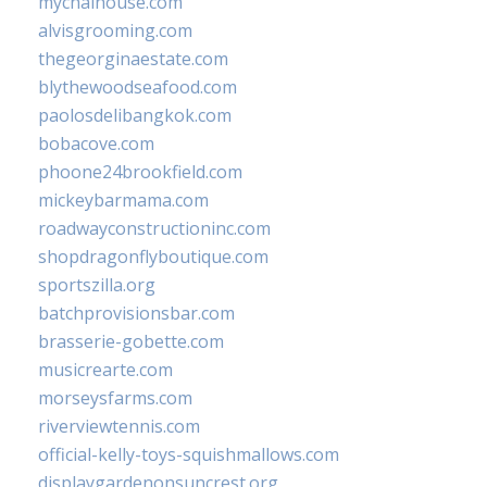
mychaihouse.com
alvisgrooming.com
thegeorginaestate.com
blythewoodseafood.com
paolosdelibangkok.com
bobacove.com
phoone24brookfield.com
mickeybarmama.com
roadwayconstructioninc.com
shopdragonflyboutique.com
sportszilla.org
batchprovisionsbar.com
brasserie-gobette.com
musicrearte.com
morseysfarms.com
riverviewtennis.com
official-kelly-toys-squishmallows.com
displaygardenonsuncrest.org