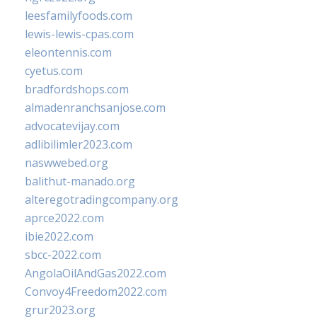
leesfamilyfoods.com
lewis-lewis-cpas.com
eleontennis.com
cyetus.com
bradfordshops.com
almadenranchsanjose.com
advocatevijay.com
adlibilimler2023.com
naswwebed.org
balithut-manado.org
alteregotradingcompany.org
aprce2022.com
ibie2022.com
sbcc-2022.com
AngolaOilAndGas2022.com
Convoy4Freedom2022.com
grur2023.org