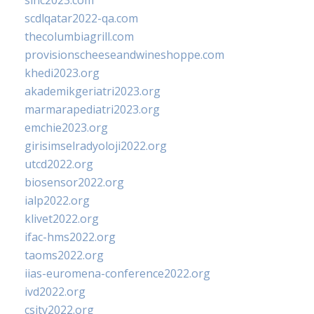
sinc2023.com
scdlqatar2022-qa.com
thecolumbiagrill.com
provisionscheeseandwineshoppe.com
khedi2023.org
akademikgeriatri2023.org
marmarapediatri2023.org
emchie2023.org
girisimselradyoloji2022.org
utcd2022.org
biosensor2022.org
ialp2022.org
klivet2022.org
ifac-hms2022.org
taoms2022.org
iias-euromena-conference2022.org
ivd2022.org
csity2022.org