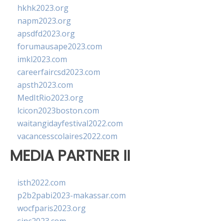
hkhk2023.org
napm2023.org
apsdfd2023.org
forumausape2023.com
imkl2023.com
careerfaircsd2023.com
apsth2023.com
MedItRio2023.org
lcicon2023boston.com
waitangidayfestival2022.com
vacancesscolaires2022.com
MEDIA PARTNER II
isth2022.com
p2b2pabi2023-makassar.com
wocfparis2023.org