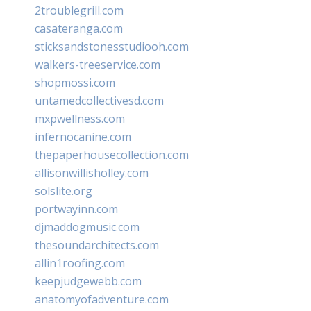
2troublegrill.com
casateranga.com
sticksandstonesstudiooh.com
walkers-treeservice.com
shopmossi.com
untamedcollectivesd.com
mxpwellness.com
infernocanine.com
thepaperhousecollection.com
allisonwillisholley.com
solslite.org
portwayinn.com
djmaddogmusic.com
thesoundarchitects.com
allin1roofing.com
keepjudgewebb.com
anatomyofadventure.com