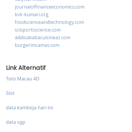
journaloffinanceeconomics.com
kvk-kumari.org
foodscienceandtechnology.com
scisportsscience.com
addisababacuisineaz.com
burgerimcamas.com
Link Alternatif
Toto Macau 4D
Slot
data kamboja hari ini
data sgp