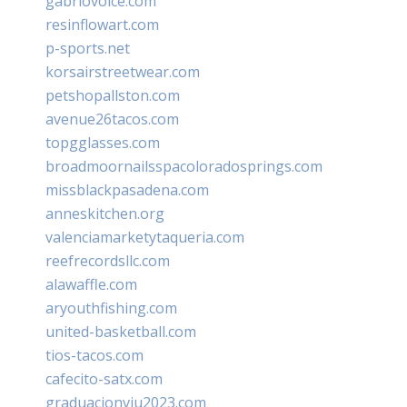
gabriovoice.com
resinflowart.com
p-sports.net
korsairstreetwear.com
petshopallston.com
avenue26tacos.com
topgglasses.com
broadmoornailsspacoloradosprings.com
missblackpasadena.com
anneskitchen.org
valenciamarketytaqueria.com
reefrecordsllc.com
alawaffle.com
aryouthfishing.com
united-basketball.com
tios-tacos.com
cafecito-satx.com
graduacionviu2023.com