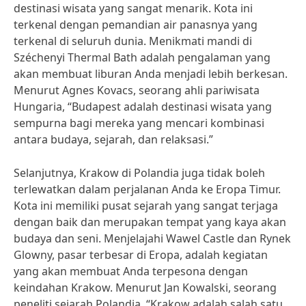
destinasi wisata yang sangat menarik. Kota ini
terkenal dengan pemandian air panasnya yang
terkenal di seluruh dunia. Menikmati mandi di
Széchenyi Thermal Bath adalah pengalaman yang
akan membuat liburan Anda menjadi lebih berkesan.
Menurut Agnes Kovacs, seorang ahli pariwisata
Hungaria, “Budapest adalah destinasi wisata yang
sempurna bagi mereka yang mencari kombinasi
antara budaya, sejarah, dan relaksasi.”
Selanjutnya, Krakow di Polandia juga tidak boleh
terlewatkan dalam perjalanan Anda ke Eropa Timur.
Kota ini memiliki pusat sejarah yang sangat terjaga
dengan baik dan merupakan tempat yang kaya akan
budaya dan seni. Menjelajahi Wawel Castle dan Rynek
Glowny, pasar terbesar di Eropa, adalah kegiatan
yang akan membuat Anda terpesona dengan
keindahan Krakow. Menurut Jan Kowalski, seorang
peneliti sejarah Polandia, “Krakow adalah salah satu