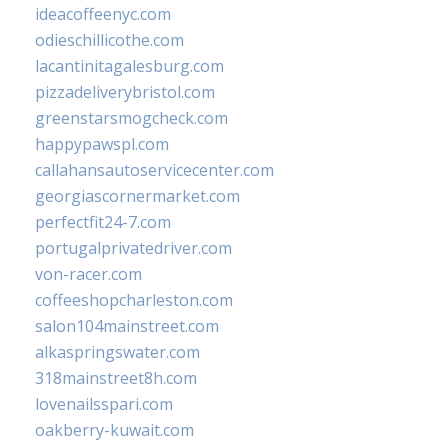
ideacoffeenyc.com
odieschillicothe.com
lacantinitagalesburg.com
pizzadeliverybristol.com
greenstarsmogcheck.com
happypawspl.com
callahansautoservicecenter.com
georgiascornermarket.com
perfectfit24-7.com
portugalprivatedriver.com
von-racer.com
coffeeshopcharleston.com
salon104mainstreet.com
alkaspringswater.com
318mainstreet8h.com
lovenailsspari.com
oakberry-kuwait.com