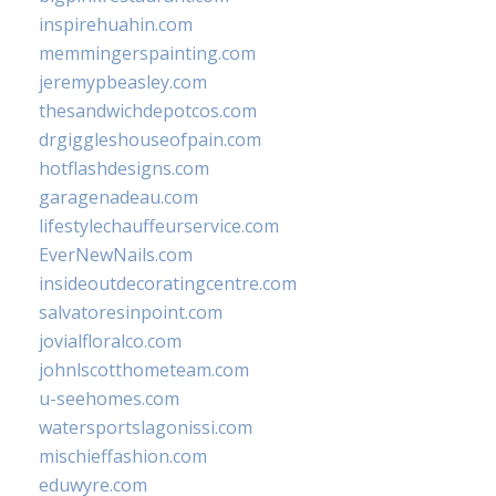
inspirehuahin.com
memmingerspainting.com
jeremypbeasley.com
thesandwichdepotcos.com
drgiggleshouseofpain.com
hotflashdesigns.com
garagenadeau.com
lifestylechauffeurservice.com
EverNewNails.com
insideoutdecoratingcentre.com
salvatoresinpoint.com
jovialfloralco.com
johnlscotthometeam.com
u-seehomes.com
watersportslagonissi.com
mischieffashion.com
eduwyre.com