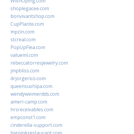
WishOping.com
shoplegacee.com
bonvivantshop.com
CupPlante.com
mpzin.com
stcreal.com
PopUpFlea.com
valueml.com
rebeccatorresjewelry.com
jmpbliss.com
drjorgerico.com
queensushipa.com
wendyweimerdds.com
ameri-camp.com
hrsreceivables.com
empconst1.com
cinderella-support.com
bigpinkrestaurant.com