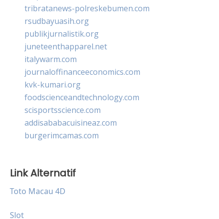
tribratanews-polreskebumen.com
rsudbayuasih.org
publikjurnalistik.org
juneteenthapparel.net
italywarm.com
journaloffinanceeconomics.com
kvk-kumari.org
foodscienceandtechnology.com
scisportsscience.com
addisababacuisineaz.com
burgerimcamas.com
Link Alternatif
Toto Macau 4D
Slot