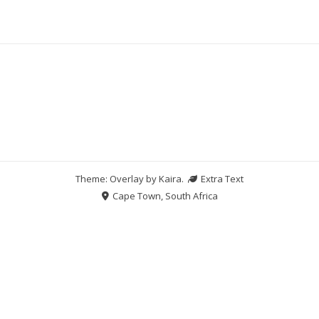
Theme: Overlay by
Kaira
.
Extra Text
Cape Town, South Africa