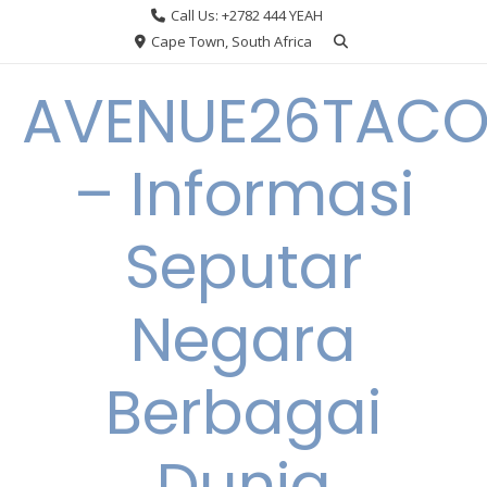
Skip
Call Us: +2782 444 YEAH
to
Cape Town, South Africa
content
AVENUE26TACO
– Informasi
Seputar
Negara
Berbagai
Dunia