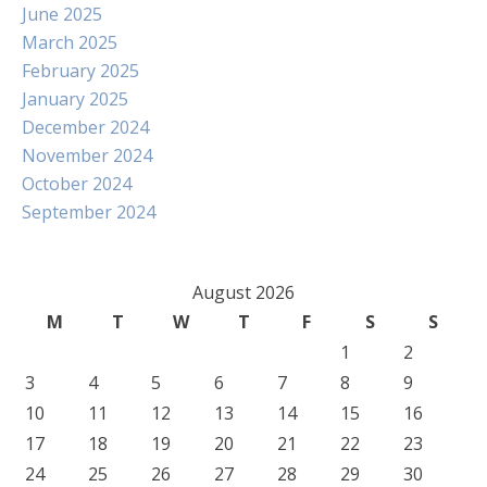
June 2025
March 2025
February 2025
January 2025
December 2024
November 2024
October 2024
September 2024
August 2026
M
T
W
T
F
S
S
1
2
3
4
5
6
7
8
9
10
11
12
13
14
15
16
17
18
19
20
21
22
23
24
25
26
27
28
29
30