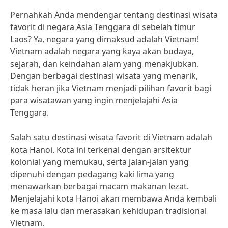
Pernahkah Anda mendengar tentang destinasi wisata
favorit di negara Asia Tenggara di sebelah timur
Laos? Ya, negara yang dimaksud adalah Vietnam!
Vietnam adalah negara yang kaya akan budaya,
sejarah, dan keindahan alam yang menakjubkan.
Dengan berbagai destinasi wisata yang menarik,
tidak heran jika Vietnam menjadi pilihan favorit bagi
para wisatawan yang ingin menjelajahi Asia
Tenggara.
Salah satu destinasi wisata favorit di Vietnam adalah
kota Hanoi. Kota ini terkenal dengan arsitektur
kolonial yang memukau, serta jalan-jalan yang
dipenuhi dengan pedagang kaki lima yang
menawarkan berbagai macam makanan lezat.
Menjelajahi kota Hanoi akan membawa Anda kembali
ke masa lalu dan merasakan kehidupan tradisional
Vietnam.