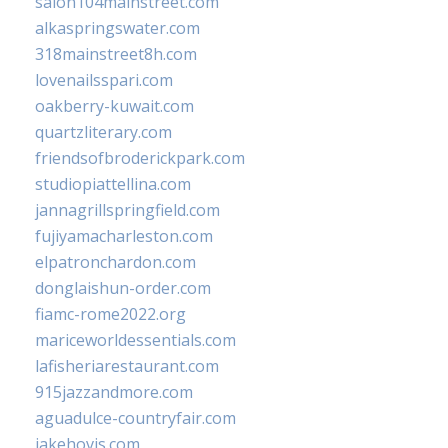
salon104mainstreet.com
alkaspringswater.com
318mainstreet8h.com
lovenailsspari.com
oakberry-kuwait.com
quartzliterary.com
friendsofbroderickpark.com
studiopiattellina.com
jannagrillspringfield.com
fujiyamacharleston.com
elpatronchardon.com
donglaishun-order.com
fiamc-rome2022.org
mariceworldessentials.com
lafisheriarestaurant.com
915jazzandmore.com
aguadulce-countryfair.com
jakehovis.com