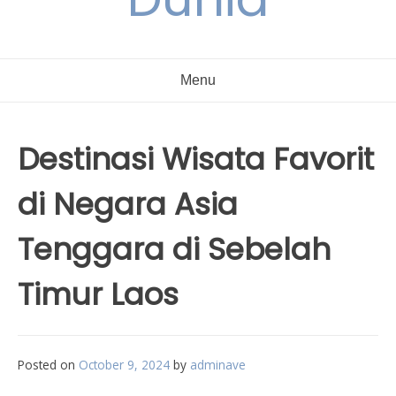
Menu
Destinasi Wisata Favorit
di Negara Asia
Tenggara di Sebelah
Timur Laos
Posted on
October 9, 2024
by
adminave