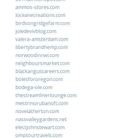
ammos-stores.com
loceanecreations.com
birdsongridgefarm.com
joiedevivblog.com
valera-amsterdam.com
libertybrandhemp.com
norwoodinnwi.com
neighboursmarket.com
blackanguscareers.com
bolesfororegon.com
bodega-ole.com
thestreamlinerlounge.com
mestrinorubanofc.com
novelatherton.com
nassvalleygardens.net
electjohnstewart.com
omptourtravels.com