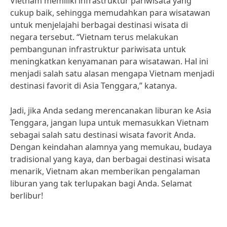
Vietnam memiliki infrastruktur pariwisata yang
cukup baik, sehingga memudahkan para wisatawan
untuk menjelajahi berbagai destinasi wisata di
negara tersebut. “Vietnam terus melakukan
pembangunan infrastruktur pariwisata untuk
meningkatkan kenyamanan para wisatawan. Hal ini
menjadi salah satu alasan mengapa Vietnam menjadi
destinasi favorit di Asia Tenggara,” katanya.
Jadi, jika Anda sedang merencanakan liburan ke Asia
Tenggara, jangan lupa untuk memasukkan Vietnam
sebagai salah satu destinasi wisata favorit Anda.
Dengan keindahan alamnya yang memukau, budaya
tradisional yang kaya, dan berbagai destinasi wisata
menarik, Vietnam akan memberikan pengalaman
liburan yang tak terlupakan bagi Anda. Selamat
berlibur!