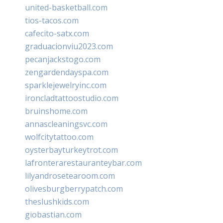
united-basketball.com
tios-tacos.com
cafecito-satx.com
graduacionviu2023.com
pecanjackstogo.com
zengardendayspa.com
sparklejewelryinc.com
ironcladtattoostudio.com
bruinshome.com
annascleaningsvc.com
wolfcitytattoo.com
oysterbayturkeytrot.com
lafronterarestauranteybar.com
lilyandrosetearoom.com
olivesburgberrypatch.com
theslushkids.com
giobastian.com