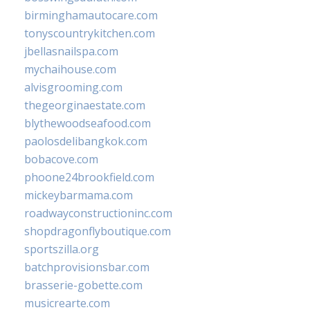
birminghamautocare.com
tonyscountrykitchen.com
jbellasnailspa.com
mychaihouse.com
alvisgrooming.com
thegeorginaestate.com
blythewoodseafood.com
paolosdelibangkok.com
bobacove.com
phoone24brookfield.com
mickeybarmama.com
roadwayconstructioninc.com
shopdragonflyboutique.com
sportszilla.org
batchprovisionsbar.com
brasserie-gobette.com
musicrearte.com