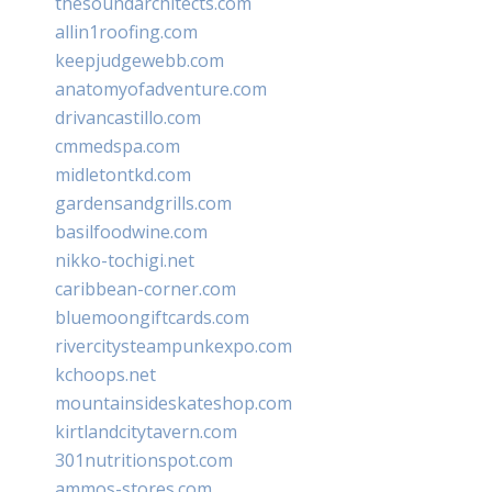
thesoundarchitects.com
allin1roofing.com
keepjudgewebb.com
anatomyofadventure.com
drivancastillo.com
cmmedspa.com
midletontkd.com
gardensandgrills.com
basilfoodwine.com
nikko-tochigi.net
caribbean-corner.com
bluemoongiftcards.com
rivercitysteampunkexpo.com
kchoops.net
mountainsideskateshop.com
kirtlandcitytavern.com
301nutritionspot.com
ammos-stores.com