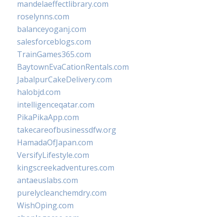
mandelaeffectlibrary.com
roselynns.com
balanceyoganj.com
salesforceblogs.com
TrainGames365.com
BaytownEvaCationRentals.com
JabalpurCakeDelivery.com
halobjd.com
intelligenceqatar.com
PikaPikaApp.com
takecareofbusinessdfw.org
HamadaOfJapan.com
VersifyLifestyle.com
kingscreekadventures.com
antaeuslabs.com
purelycleanchemdry.com
WishOping.com