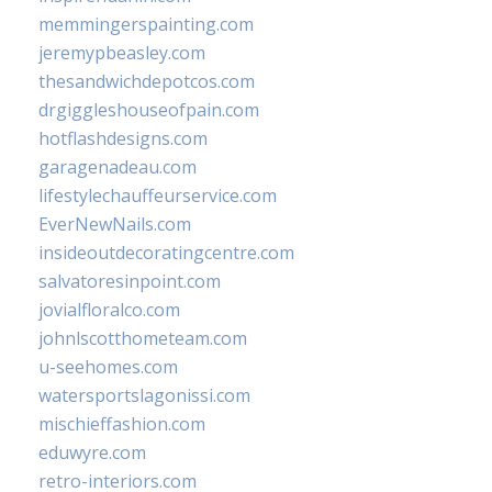
memmingerspainting.com
jeremypbeasley.com
thesandwichdepotcos.com
drgiggleshouseofpain.com
hotflashdesigns.com
garagenadeau.com
lifestylechauffeurservice.com
EverNewNails.com
insideoutdecoratingcentre.com
salvatoresinpoint.com
jovialfloralco.com
johnlscotthometeam.com
u-seehomes.com
watersportslagonissi.com
mischieffashion.com
eduwyre.com
retro-interiors.com