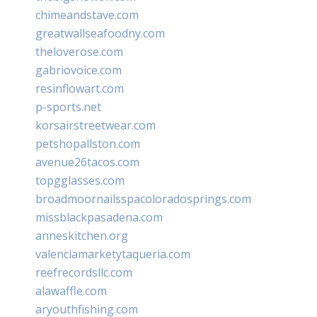
chimeandstave.com
greatwallseafoodny.com
theloverose.com
gabriovoice.com
resinflowart.com
p-sports.net
korsairstreetwear.com
petshopallston.com
avenue26tacos.com
topgglasses.com
broadmoornailsspacoloradosprings.com
missblackpasadena.com
anneskitchen.org
valenciamarketytaqueria.com
reefrecordsllc.com
alawaffle.com
aryouthfishing.com