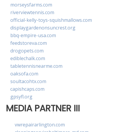
morseysfarms.com
riverviewtennis.com
official-kelly-toys-squishmallows.com
displaygardenonsuncrest.org
bbq-empire-usa.com
feedstoreva.com
drogopets.com
ediblechalk.com
tabletennisnearme.com
oaksofa.com
soultacohtx.com
capishcaps.com
gpsyfl.org
MEDIA PARTNER III
vwrepairarlington.com