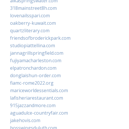
alkaspringswater.com
318mainstreet8h.com
lovenailsspari.com
oakberry-kuwait.com
quartzliterary.com
friendsofbroderickpark.com
studiopiattellina.com
jannagrillspringfield.com
fujiyamacharleston.com
elpatronchardon.com
donglaishun-order.com
fiamc-rome2022.org
mariceworldessentials.com
lafisheriarestaurant.com
915jazzandmore.com
aguadulce-countryfair.com
jakehovis.com
bosswingsduluth.com