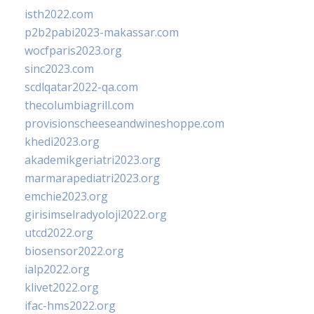
isth2022.com
p2b2pabi2023-makassar.com
wocfparis2023.org
sinc2023.com
scdlqatar2022-qa.com
thecolumbiagrill.com
provisionscheeseandwineshoppe.com
khedi2023.org
akademikgeriatri2023.org
marmarapediatri2023.org
emchie2023.org
girisimselradyoloji2022.org
utcd2022.org
biosensor2022.org
ialp2022.org
klivet2022.org
ifac-hms2022.org