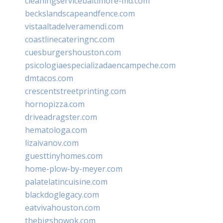
cleaningservicebaltimore-md.com
beckslandscapeandfence.com
vistaaltadelveramendi.com
coastlinecateringnc.com
cuesburgershouston.com
psicologiaespecializadaencampeche.com
dmtacos.com
crescentstreetprinting.com
hornopizza.com
driveadragster.com
hematologa.com
lizaivanov.com
guesttinyhomes.com
home-plow-by-meyer.com
palatelatincuisine.com
blackdoglegacy.com
eatvivahouston.com
thebigshowok.com