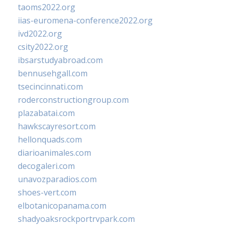
taoms2022.org
iias-euromena-conference2022.org
ivd2022.org
csity2022.org
ibsarstudyabroad.com
bennusehgall.com
tsecincinnati.com
roderconstructiongroup.com
plazabatai.com
hawkscayresort.com
hellonquads.com
diarioanimales.com
decogaleri.com
unavozparadios.com
shoes-vert.com
elbotanicopanama.com
shadyoaksrockportrvpark.com