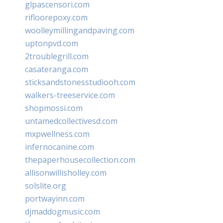
glpascensori.com
rifloorepoxy.com
woolleymillingandpaving.com
uptonpvd.com
2troublegrill.com
casateranga.com
sticksandstonesstudiooh.com
walkers-treeservice.com
shopmossi.com
untamedcollectivesd.com
mxpwellness.com
infernocanine.com
thepaperhousecollection.com
allisonwillisholley.com
solslite.org
portwayinn.com
djmaddogmusic.com