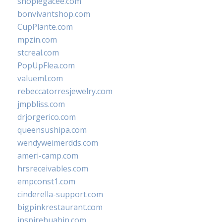
shoplegacee.com
bonvivantshop.com
CupPlante.com
mpzin.com
stcreal.com
PopUpFlea.com
valueml.com
rebeccatorresjewelry.com
jmpbliss.com
drjorgerico.com
queensushipa.com
wendyweimerdds.com
ameri-camp.com
hrsreceivables.com
empconst1.com
cinderella-support.com
bigpinkrestaurant.com
inspirehuahin.com