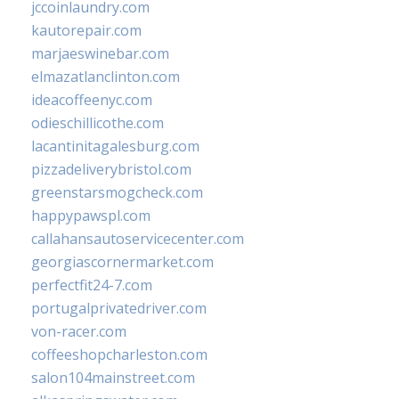
jccoinlaundry.com
kautorepair.com
marjaeswinebar.com
elmazatlanclinton.com
ideacoffeenyc.com
odieschillicothe.com
lacantinitagalesburg.com
pizzadeliverybristol.com
greenstarsmogcheck.com
happypawspl.com
callahansautoservicecenter.com
georgiascornermarket.com
perfectfit24-7.com
portugalprivatedriver.com
von-racer.com
coffeeshopcharleston.com
salon104mainstreet.com