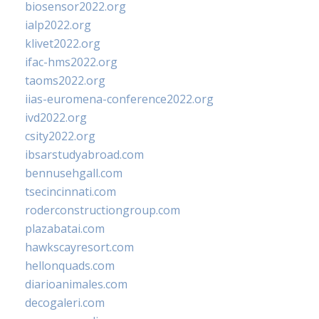
biosensor2022.org
ialp2022.org
klivet2022.org
ifac-hms2022.org
taoms2022.org
iias-euromena-conference2022.org
ivd2022.org
csity2022.org
ibsarstudyabroad.com
bennusehgall.com
tsecincinnati.com
roderconstructiongroup.com
plazabatai.com
hawkscayresort.com
hellonquads.com
diarioanimales.com
decogaleri.com