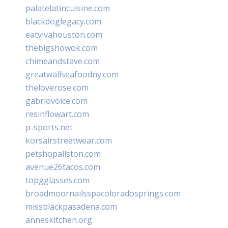
palatelatincuisine.com
blackdoglegacy.com
eatvivahouston.com
thebigshowok.com
chimeandstave.com
greatwallseafoodny.com
theloverose.com
gabriovoice.com
resinflowart.com
p-sports.net
korsairstreetwear.com
petshopallston.com
avenue26tacos.com
topgglasses.com
broadmoornailsspacoloradosprings.com
missblackpasadena.com
anneskitchen.org