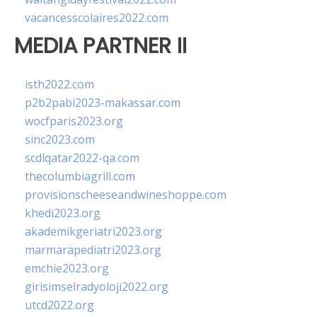
vacancesscolaires2022.com
MEDIA PARTNER II
isth2022.com
p2b2pabi2023-makassar.com
wocfparis2023.org
sinc2023.com
scdlqatar2022-qa.com
thecolumbiagrill.com
provisionscheeseandwineshoppe.com
khedi2023.org
akademikgeriatri2023.org
marmarapediatri2023.org
emchie2023.org
girisimselradyoloji2022.org
utcd2022.org