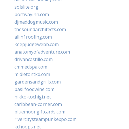
solslite.org
portwayinn.com
djmaddogmusic.com
thesoundarchitects.com
allin1roofing.com
keepjudgewebb.com
anatomyofadventure.com
drivancastillo.com
cmmedspa.com
midletontkd.com
gardensandgrills.com
basilfoodwine.com
nikko-tochigi.net
caribbean-corner.com
bluemoongiftcards.com
rivercitysteampunkexpo.com
kchoops.net