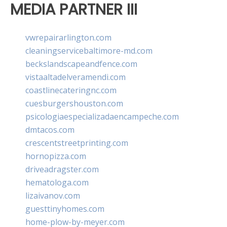
MEDIA PARTNER III
vwrepairarlington.com
cleaningservicebaltimore-md.com
beckslandscapeandfence.com
vistaaltadelveramendi.com
coastlinecateringnc.com
cuesburgershouston.com
psicologiaespecializadaencampeche.com
dmtacos.com
crescentstreetprinting.com
hornopizza.com
driveadragster.com
hematologa.com
lizaivanov.com
guesttinyhomes.com
home-plow-by-meyer.com