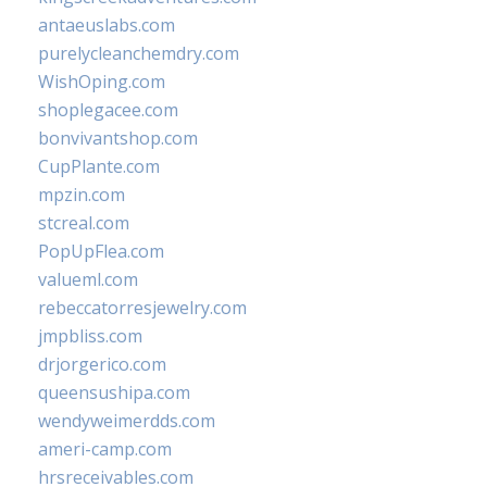
antaeuslabs.com
purelycleanchemdry.com
WishOping.com
shoplegacee.com
bonvivantshop.com
CupPlante.com
mpzin.com
stcreal.com
PopUpFlea.com
valueml.com
rebeccatorresjewelry.com
jmpbliss.com
drjorgerico.com
queensushipa.com
wendyweimerdds.com
ameri-camp.com
hrsreceivables.com