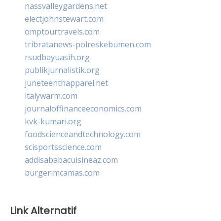
nassvalleygardens.net
electjohnstewart.com
omptourtravels.com
tribratanews-polreskebumen.com
rsudbayuasih.org
publikjurnalistik.org
juneteenthapparel.net
italywarm.com
journaloffinanceeconomics.com
kvk-kumari.org
foodscienceandtechnology.com
scisportsscience.com
addisababacuisineaz.com
burgerimcamas.com
Link Alternatif