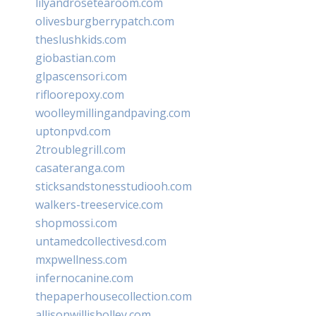
lilyandrosetearoom.com
olivesburgberrypatch.com
theslushkids.com
giobastian.com
glpascensori.com
rifloorepoxy.com
woolleymillingandpaving.com
uptonpvd.com
2troublegrill.com
casateranga.com
sticksandstonesstudiooh.com
walkers-treeservice.com
shopmossi.com
untamedcollectivesd.com
mxpwellness.com
infernocanine.com
thepaperhousecollection.com
allisonwillisholley.com