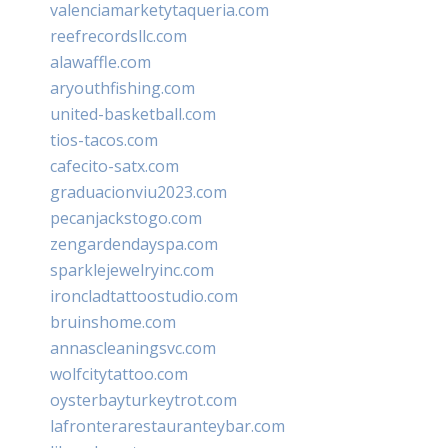
valenciamarketytaqueria.com
reefrecordsllc.com
alawaffle.com
aryouthfishing.com
united-basketball.com
tios-tacos.com
cafecito-satx.com
graduacionviu2023.com
pecanjackstogo.com
zengardendayspa.com
sparklejewelryinc.com
ironcladtattoostudio.com
bruinshome.com
annascleaningsvc.com
wolfcitytattoo.com
oysterbayturkeytrot.com
lafronterarestauranteybar.com