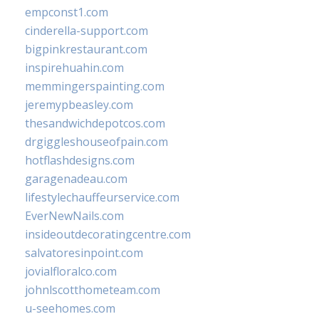
empconst1.com
cinderella-support.com
bigpinkrestaurant.com
inspirehuahin.com
memmingerspainting.com
jeremypbeasley.com
thesandwichdepotcos.com
drgiggleshouseofpain.com
hotflashdesigns.com
garagenadeau.com
lifestylechauffeurservice.com
EverNewNails.com
insideoutdecoratingcentre.com
salvatoresinpoint.com
jovialfloralco.com
johnlscotthometeam.com
u-seehomes.com