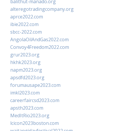
balithut-manado.org
alteregotradingcompany.org
aprce2022.com
ibie2022.com
sbcc-2022.com
AngolaOilAndGas2022.com
Convoy4Freedom2022.com
grur2023.org
hkhk2023.org
napm2023.org
apsdfd2023.org
forumausape2023.com
imkl2023.com
careerfaircsd2023.com
apsth2023.com
MedItRio2023.org
lcicon2023boston.com
waitangidayfestival2022.com