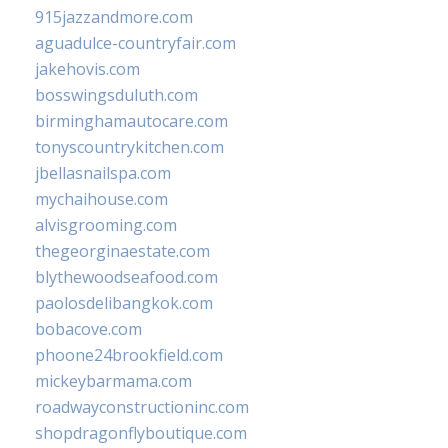
915jazzandmore.com
aguadulce-countryfair.com
jakehovis.com
bosswingsduluth.com
birminghamautocare.com
tonyscountrykitchen.com
jbellasnailspa.com
mychaihouse.com
alvisgrooming.com
thegeorginaestate.com
blythewoodseafood.com
paolosdelibangkok.com
bobacove.com
phoone24brookfield.com
mickeybarmama.com
roadwayconstructioninc.com
shopdragonflyboutique.com