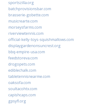
sportszilla.org
batchprovisionsbar.com
brasserie-gobette.com
musicrearte.com
morseysfarms.com
riverviewtennis.com
official-kelly-toys-squishmallows.com
displaygardenonsuncrest.org
bbq-empire-usa.com
feedstoreva.com
drogopets.com
ediblechalk.com
tabletennisnearme.com
oaksofa.com
soultacohtx.com
capishcaps.com
gpsyfl.org