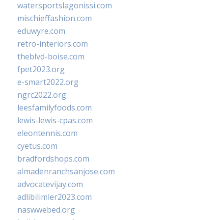
watersportslagonissi.com
mischieffashion.com
eduwyre.com
retro-interiors.com
theblvd-boise.com
fpet2023.org
e-smart2022.org
ngrc2022.org
leesfamilyfoods.com
lewis-lewis-cpas.com
eleontennis.com
cyetus.com
bradfordshops.com
almadenranchsanjose.com
advocatevijay.com
adlibilimler2023.com
naswwebed.org