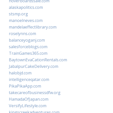
hoverboardssale.com
alaskapolitics.com
stsmp.org
manoelneves.com
mandelaeffectlibrary.com
roselynns.com
balanceyoganj.com
salesforceblogs.com
TrainGames365.com
BaytownEvaCationRentals.com
JabalpurCakeDelivery.com
halobjd.com
intelligenceqatar.com
PikaPikaApp.com
takecareofbusinessdfw.org
HamadaOfJapan.com
VersifyLifestyle.com
kingscreekadventures.com