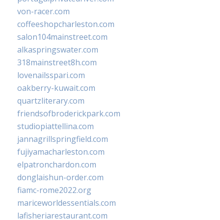
von-racer.com
coffeeshopcharleston.com
salon104mainstreet.com
alkaspringswater.com
318mainstreet8h.com
lovenailsspari.com
oakberry-kuwait.com
quartzliterary.com
friendsofbroderickpark.com
studiopiattellina.com
jannagrillspringfield.com
fujiyamacharleston.com
elpatronchardon.com
donglaishun-order.com
fiamc-rome2022.org
mariceworldessentials.com
lafisheriarestaurant.com