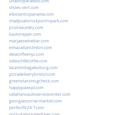
unavozparadios.com
shoes-vert.com
elbotanicopanama.com
shadyoaksrockportrvpark.com
jccoinlaundry.com
kautorepair.com
marjaeswinebar.com
elmazatlanclinton.com
ideacoffeenyc.com
odieschillicothe.com
lacantinitagalesburg.com
pizzadeliverybristol.com
greenstarsmogcheck.com
happypawspl.com
callahansautoservicecenter.com
georgiascornermarket.com
perfectfit24-7.com
portugalprivatedriver.com