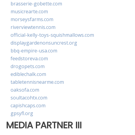
brasserie-gobette.com
musicrearte.com
morseysfarms.com
riverviewtennis.com
official-kelly-toys-squishmallows.com
displaygardenonsuncrest.org
bbq-empire-usa.com
feedstoreva.com
drogopets.com
ediblechalk.com
tabletennisnearme.com
oaksofa.com
soultacohtx.com
capishcaps.com
gpsyfl.org
MEDIA PARTNER III