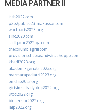
MEDIA PARTNER II
isth2022.com
p2b2pabi2023-makassar.com
wocfparis2023.org
sinc2023.com
scdlqatar2022-qa.com
thecolumbiagrill.com
provisionscheeseandwineshoppe.com
khedi2023.org
akademikgeriatri2023.org
marmarapediatri2023.org
emchie2023.org
girisimselradyoloji2022.org
utcd2022.org
biosensor2022.org
ialp2022.org