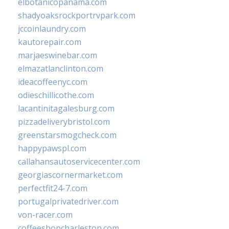
elbotanicopanama.com
shadyoaksrockportrvpark.com
jccoinlaundry.com
kautorepair.com
marjaeswinebar.com
elmazatlanclinton.com
ideacoffeenyc.com
odieschillicothe.com
lacantinitagalesburg.com
pizzadeliverybristol.com
greenstarsmogcheck.com
happypawspl.com
callahansautoservicecenter.com
georgiascornermarket.com
perfectfit24-7.com
portugalprivatedriver.com
von-racer.com
coffeeshopcharleston.com