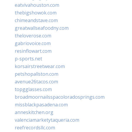
eatvivahouston.com
thebigshowok.com
chimeandstave.com
greatwallseafoodny.com
theloverose.com
gabriovoice.com
resinflowart.com
p-sports.net
korsairstreetwear.com
petshopallston.com
avenue26tacos.com
topgglasses.com
broadmoornailsspacoloradosprings.com
missblackpasadena.com
anneskitchen.org
valenciamarketytaqueria.com
reefrecordsllc.com