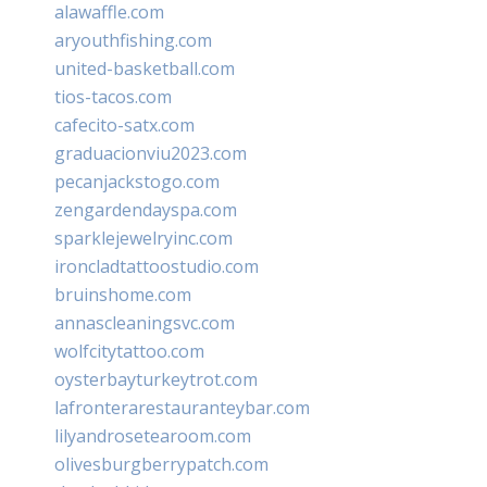
alawaffle.com
aryouthfishing.com
united-basketball.com
tios-tacos.com
cafecito-satx.com
graduacionviu2023.com
pecanjackstogo.com
zengardendayspa.com
sparklejewelryinc.com
ironcladtattoostudio.com
bruinshome.com
annascleaningsvc.com
wolfcitytattoo.com
oysterbayturkeytrot.com
lafronterarestauranteybar.com
lilyandrosetearoom.com
olivesburgberrypatch.com