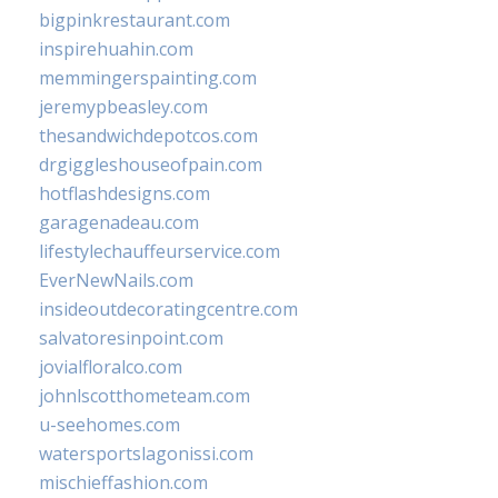
bigpinkrestaurant.com
inspirehuahin.com
memmingerspainting.com
jeremypbeasley.com
thesandwichdepotcos.com
drgiggleshouseofpain.com
hotflashdesigns.com
garagenadeau.com
lifestylechauffeurservice.com
EverNewNails.com
insideoutdecoratingcentre.com
salvatoresinpoint.com
jovialfloralco.com
johnlscotthometeam.com
u-seehomes.com
watersportslagonissi.com
mischieffashion.com