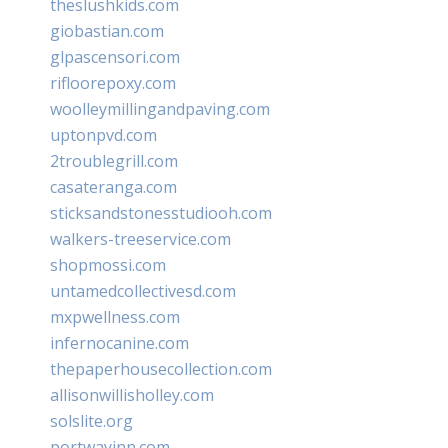
theslushkids.com
giobastian.com
glpascensori.com
rifloorepoxy.com
woolleymillingandpaving.com
uptonpvd.com
2troublegrill.com
casateranga.com
sticksandstonesstudiooh.com
walkers-treeservice.com
shopmossi.com
untamedcollectivesd.com
mxpwellness.com
infernocanine.com
thepaperhousecollection.com
allisonwillisholley.com
solslite.org
portwayinn.com