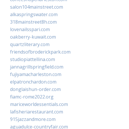
salon104mainstreet.com
alkaspringswater.com
318mainstreet8h.com
lovenailsspari.com
oakberry-kuwait.com
quartzliterary.com
friendsofbroderickpark.com
studiopiattellina.com
jannagrillspringfield.com
fujiyamacharleston.com
elpatronchardon.com
donglaishun-order.com
fiamc-rome2022.org
mariceworldessentials.com
lafisheriarestaurant.com
915jazzandmore.com
aguadulce-countryfair.com