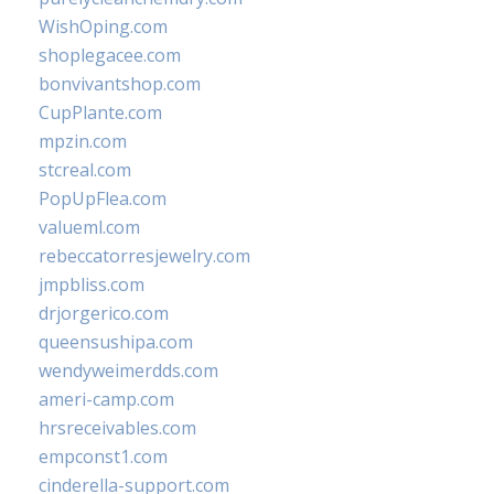
WishOping.com
shoplegacee.com
bonvivantshop.com
CupPlante.com
mpzin.com
stcreal.com
PopUpFlea.com
valueml.com
rebeccatorresjewelry.com
jmpbliss.com
drjorgerico.com
queensushipa.com
wendyweimerdds.com
ameri-camp.com
hrsreceivables.com
empconst1.com
cinderella-support.com