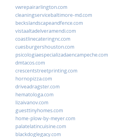
vwrepairarlington.com
cleaningservicebaltimore-md.com
beckslandscapeandfence.com
vistaaltadelveramendi.com
coastlinecateringnc.com
cuesburgershouston.com
psicologiaespecializadaencampeche.com
dmtacos.com
crescentstreetprinting.com
hornopizza.com
driveadragster.com
hematologa.com
lizaivanov.com
guesttinyhomes.com
home-plow-by-meyer.com
palatelatincuisine.com
blackdoglegacy.com