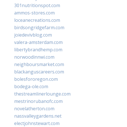
301nutritionspot.com
ammos-stores.com
loceanecreations.com
birdsongridgefarm.com
joiedevivblog.com
valera-amsterdam.com
libertybrandhemp.com
norwoodinnwi.com
neighboursmarket.com
blackanguscareers.com
bolesfororegon.com
bodega-ole.com
thestreamlinerlounge.com
mestrinorubanofc.com
novelatherton.com
nassvalleygardens.net
electjohnstewart.com