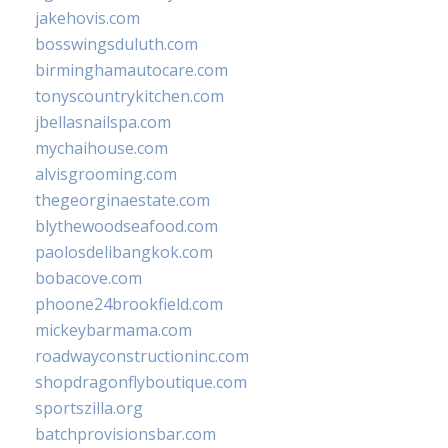
jakehovis.com
bosswingsduluth.com
birminghamautocare.com
tonyscountrykitchen.com
jbellasnailspa.com
mychaihouse.com
alvisgrooming.com
thegeorginaestate.com
blythewoodseafood.com
paolosdelibangkok.com
bobacove.com
phoone24brookfield.com
mickeybarmama.com
roadwayconstructioninc.com
shopdragonflyboutique.com
sportszilla.org
batchprovisionsbar.com