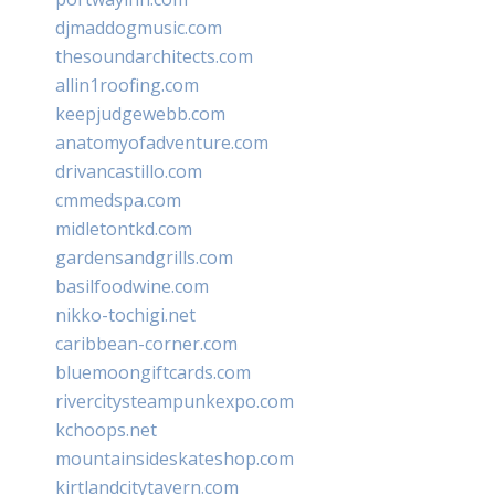
djmaddogmusic.com
thesoundarchitects.com
allin1roofing.com
keepjudgewebb.com
anatomyofadventure.com
drivancastillo.com
cmmedspa.com
midletontkd.com
gardensandgrills.com
basilfoodwine.com
nikko-tochigi.net
caribbean-corner.com
bluemoongiftcards.com
rivercitysteampunkexpo.com
kchoops.net
mountainsideskateshop.com
kirtlandcitytavern.com