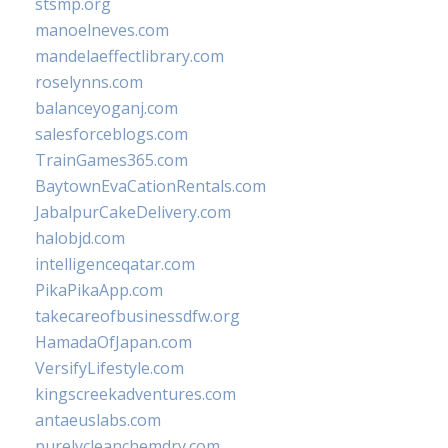
stsmp.org
manoelneves.com
mandelaeffectlibrary.com
roselynns.com
balanceyoganj.com
salesforceblogs.com
TrainGames365.com
BaytownEvaCationRentals.com
JabalpurCakeDelivery.com
halobjd.com
intelligenceqatar.com
PikaPikaApp.com
takecareofbusinessdfw.org
HamadaOfJapan.com
VersifyLifestyle.com
kingscreekadventures.com
antaeuslabs.com
purelycleanchemdry.com