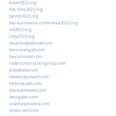
klivet2022.org
ifac-hms2022.org
taoms2022.org
iias-euromena-conference2022.org
ivd2022.org
csity2022.org
ibsarstudyabroad.com
bennusehgall.com
tsecincinnati.com
roderconstructiongroup.com
plazabatai.com
hawkscayresort.com
hellonquads.com
diarioanimales.com
decogaleri.com
unavozparadios.com
shoes-vert.com