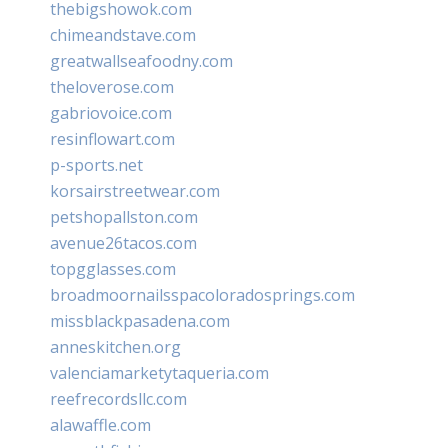
thebigshowok.com
chimeandstave.com
greatwallseafoodny.com
theloverose.com
gabriovoice.com
resinflowart.com
p-sports.net
korsairstreetwear.com
petshopallston.com
avenue26tacos.com
topgglasses.com
broadmoornailsspacoloradosprings.com
missblackpasadena.com
anneskitchen.org
valenciamarketytaqueria.com
reefrecordsllc.com
alawaffle.com