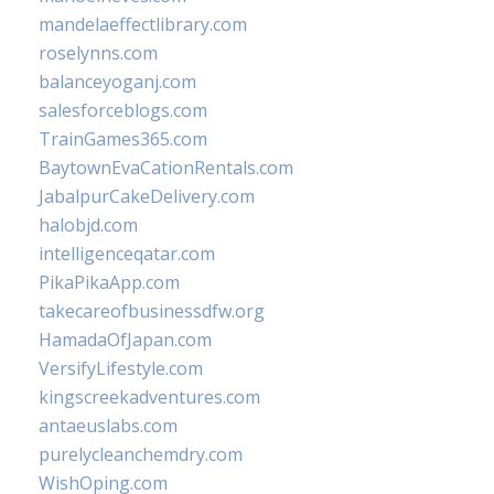
mandelaeffectlibrary.com
roselynns.com
balanceyoganj.com
salesforceblogs.com
TrainGames365.com
BaytownEvaCationRentals.com
JabalpurCakeDelivery.com
halobjd.com
intelligenceqatar.com
PikaPikaApp.com
takecareofbusinessdfw.org
HamadaOfJapan.com
VersifyLifestyle.com
kingscreekadventures.com
antaeuslabs.com
purelycleanchemdry.com
WishOping.com