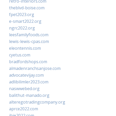
retro-interiors.com
theblvd-boise.com
fpet2023.org
e-smart2022.org
ngrc2022.org
leesfamilyfoods.com
lewis-lewis-cpas.com
eleontennis.com
cyetus.com
bradfordshops.com
almadenranchsanjose.com
advocatevijay.com
adlibilimler2023.com
naswwebed.org
balithut-manado.org
alteregotradingcompany.org
aprce2022.com
ibie2022.com