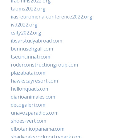
ifac-hms2022.org
taoms2022.org
iias-euromena-conference2022.org
ivd2022.org
csity2022.org
ibsarstudyabroad.com
bennusehgall.com
tsecincinnati.com
roderconstructiongroup.com
plazabatai.com
hawkscayresort.com
hellonquads.com
diarioanimales.com
decogaleri.com
unavozparadios.com
shoes-vert.com
elbotanicopanama.com
shadyoaksrockportrvpark.com