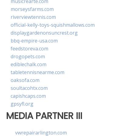
musicrearte.com
morseysfarms.com
riverviewtennis.com
official-kelly-toys-squishmallows.com
displaygardenonsuncrest.org
bbq-empire-usa.com
feedstoreva.com
drogopets.com
ediblechalk.com
tabletennisnearme.com
oaksofa.com
soultacohtx.com
capishcaps.com
gpsyfl.org
MEDIA PARTNER III
vwrepairarlington.com