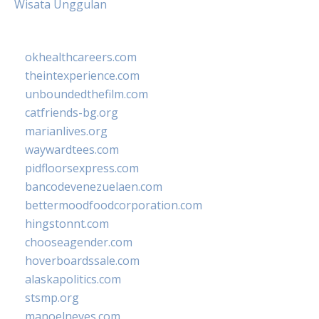
Wisata Unggulan
okhealthcareers.com
theintexperience.com
unboundedthefilm.com
catfriends-bg.org
marianlives.org
waywardtees.com
pidfloorsexpress.com
bancodevenezuelaen.com
bettermoodfoodcorporation.com
hingstonnt.com
chooseagender.com
hoverboardssale.com
alaskapolitics.com
stsmp.org
manoelneves.com