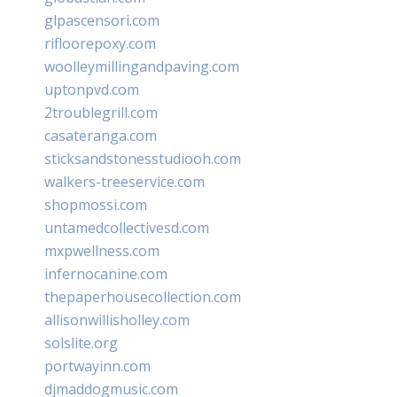
glpascensori.com
rifloorepoxy.com
woolleymillingandpaving.com
uptonpvd.com
2troublegrill.com
casateranga.com
sticksandstonesstudiooh.com
walkers-treeservice.com
shopmossi.com
untamedcollectivesd.com
mxpwellness.com
infernocanine.com
thepaperhousecollection.com
allisonwillisholley.com
solslite.org
portwayinn.com
djmaddogmusic.com