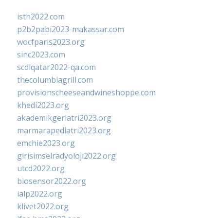
isth2022.com
p2b2pabi2023-makassar.com
wocfparis2023.org
sinc2023.com
scdlqatar2022-qa.com
thecolumbiagrill.com
provisionscheeseandwineshoppe.com
khedi2023.org
akademikgeriatri2023.org
marmarapediatri2023.org
emchie2023.org
girisimselradyoloji2022.org
utcd2022.org
biosensor2022.org
ialp2022.org
klivet2022.org