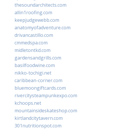
thesoundarchitects.com
allin1roofing.com
keepjudgewebb.com
anatomyofadventure.com
drivancastillo.com
cmmedspa.com
midletontkd.com
gardensandgrills.com
basilfoodwine.com
nikko-tochigi.net
caribbean-corner.com
bluemoongiftcards.com
rivercitysteampunkexpo.com
kchoops.net
mountainsideskateshop.com
kirtlandcitytavern.com
301nutritionspot.com