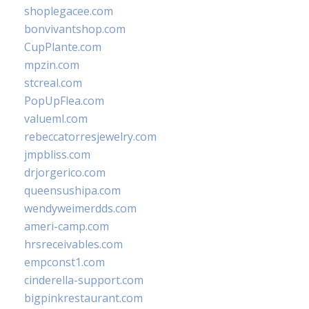
shoplegacee.com
bonvivantshop.com
CupPlante.com
mpzin.com
stcreal.com
PopUpFlea.com
valueml.com
rebeccatorresjewelry.com
jmpbliss.com
drjorgerico.com
queensushipa.com
wendyweimerdds.com
ameri-camp.com
hrsreceivables.com
empconst1.com
cinderella-support.com
bigpinkrestaurant.com