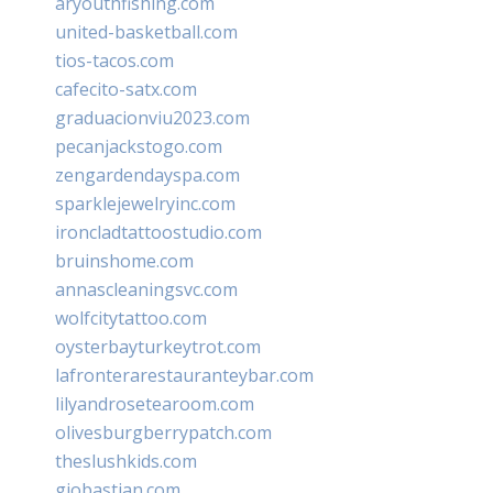
aryouthfishing.com
united-basketball.com
tios-tacos.com
cafecito-satx.com
graduacionviu2023.com
pecanjackstogo.com
zengardendayspa.com
sparklejewelryinc.com
ironcladtattoostudio.com
bruinshome.com
annascleaningsvc.com
wolfcitytattoo.com
oysterbayturkeytrot.com
lafronterarestauranteybar.com
lilyandrosetearoom.com
olivesburgberrypatch.com
theslushkids.com
giobastian.com