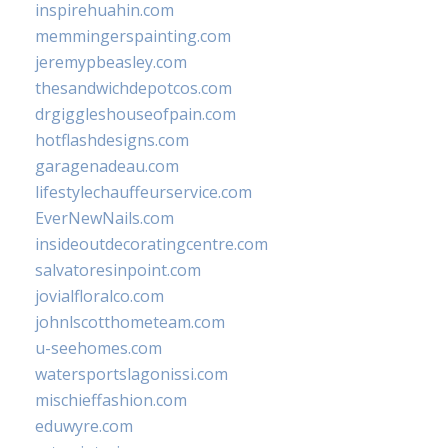
inspirehuahin.com
memmingerspainting.com
jeremypbeasley.com
thesandwichdepotcos.com
drgiggleshouseofpain.com
hotflashdesigns.com
garagenadeau.com
lifestylechauffeurservice.com
EverNewNails.com
insideoutdecoratingcentre.com
salvatoresinpoint.com
jovialfloralco.com
johnlscotthometeam.com
u-seehomes.com
watersportslagonissi.com
mischieffashion.com
eduwyre.com