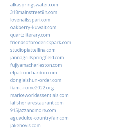
alkaspringswater.com
318mainstreet8h.com
lovenailsspari.com
oakberry-kuwait.com
quartzliterary.com
friendsofbroderickpark.com
studiopiattellina.com
jannagrillspringfield.com
fujiyamacharleston.com
elpatronchardon.com
donglaishun-order.com
fiamc-rome2022.org
mariceworldessentials.com
lafisheriarestaurant.com
915jazzandmore.com
aguadulce-countryfair.com
jakehovis.com