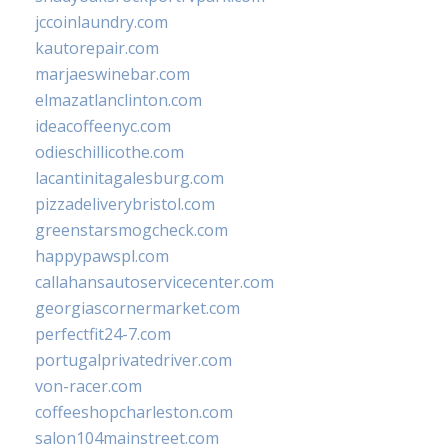
jccoinlaundry.com
kautorepair.com
marjaeswinebar.com
elmazatlanclinton.com
ideacoffeenyc.com
odieschillicothe.com
lacantinitagalesburg.com
pizzadeliverybristol.com
greenstarsmogcheck.com
happypawspl.com
callahansautoservicecenter.com
georgiascornermarket.com
perfectfit24-7.com
portugalprivatedriver.com
von-racer.com
coffeeshopcharleston.com
salon104mainstreet.com