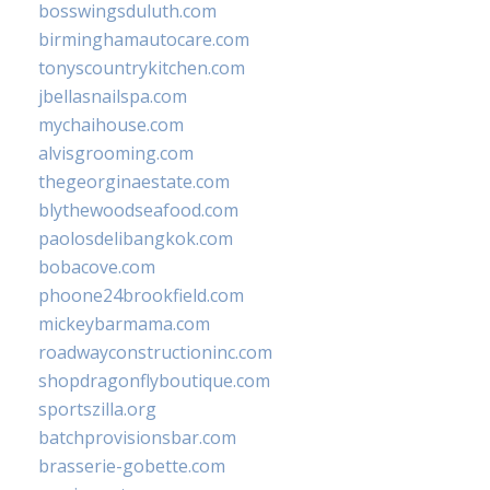
bosswingsduluth.com
birminghamautocare.com
tonyscountrykitchen.com
jbellasnailspa.com
mychaihouse.com
alvisgrooming.com
thegeorginaestate.com
blythewoodseafood.com
paolosdelibangkok.com
bobacove.com
phoone24brookfield.com
mickeybarmama.com
roadwayconstructioninc.com
shopdragonflyboutique.com
sportszilla.org
batchprovisionsbar.com
brasserie-gobette.com