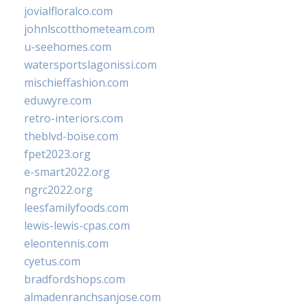
jovialfloralco.com
johnlscotthometeam.com
u-seehomes.com
watersportslagonissi.com
mischieffashion.com
eduwyre.com
retro-interiors.com
theblvd-boise.com
fpet2023.org
e-smart2022.org
ngrc2022.org
leesfamilyfoods.com
lewis-lewis-cpas.com
eleontennis.com
cyetus.com
bradfordshops.com
almadenranchsanjose.com