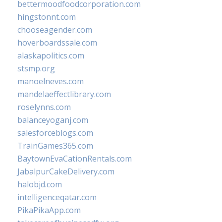
bettermoodfoodcorporation.com
hingstonnt.com
chooseagender.com
hoverboardssale.com
alaskapolitics.com
stsmp.org
manoelneves.com
mandelaeffectlibrary.com
roselynns.com
balanceyoganj.com
salesforceblogs.com
TrainGames365.com
BaytownEvaCationRentals.com
JabalpurCakeDelivery.com
halobjd.com
intelligenceqatar.com
PikaPikaApp.com