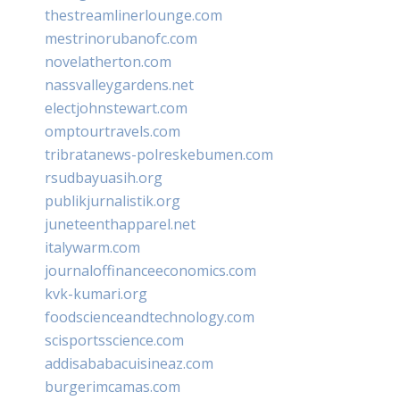
thestreamlinerlounge.com
mestrinorubanofc.com
novelatherton.com
nassvalleygardens.net
electjohnstewart.com
omptourtravels.com
tribratanews-polreskebumen.com
rsudbayuasih.org
publikjurnalistik.org
juneteenthapparel.net
italywarm.com
journaloffinanceeconomics.com
kvk-kumari.org
foodscienceandtechnology.com
scisportsscience.com
addisababacuisineaz.com
burgerimcamas.com