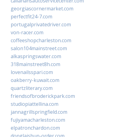
callahansautoservicecenter.com
georgiascornermarket.com
perfectfit24-7.com
portugalprivatedriver.com
von-racer.com
coffeeshopcharleston.com
salon104mainstreet.com
alkaspringswater.com
318mainstreet8h.com
lovenailsspari.com
oakberry-kuwait.com
quartzliterary.com
friendsofbroderickpark.com
studiopiattellina.com
jannagrillspringfield.com
fujiyamacharleston.com
elpatronchardon.com
donglaishun-order.com