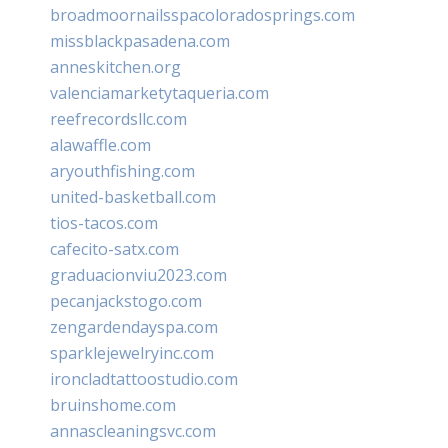
broadmoornailsspacoloradosprings.com
missblackpasadena.com
anneskitchen.org
valenciamarketytaqueria.com
reefrecordsllc.com
alawaffle.com
aryouthfishing.com
united-basketball.com
tios-tacos.com
cafecito-satx.com
graduacionviu2023.com
pecanjackstogo.com
zengardendayspa.com
sparklejewelryinc.com
ironcladtattoostudio.com
bruinshome.com
annascleaningsvc.com