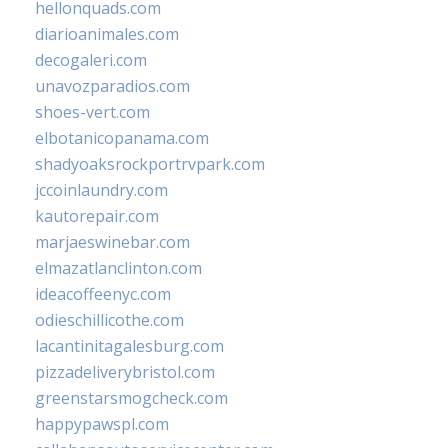
hellonquads.com
diarioanimales.com
decogaleri.com
unavozparadios.com
shoes-vert.com
elbotanicopanama.com
shadyoaksrockportrvpark.com
jccoinlaundry.com
kautorepair.com
marjaeswinebar.com
elmazatlanclinton.com
ideacoffeenyc.com
odieschillicothe.com
lacantinitagalesburg.com
pizzadeliverybristol.com
greenstarsmogcheck.com
happypawspl.com