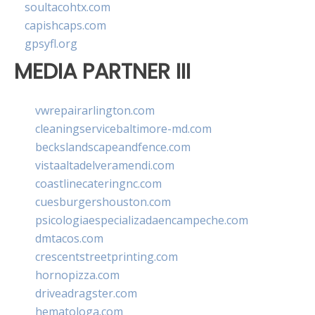
soultacohtx.com
capishcaps.com
gpsyfl.org
MEDIA PARTNER III
vwrepairarlington.com
cleaningservicebaltimore-md.com
beckslandscapeandfence.com
vistaaltadelveramendi.com
coastlinecateringnc.com
cuesburgershouston.com
psicologiaespecializadaencampeche.com
dmtacos.com
crescentstreetprinting.com
hornopizza.com
driveadragster.com
hematologa.com