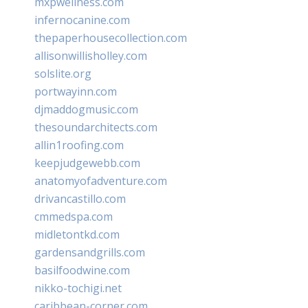
mxpwellness.com
infernocanine.com
thepaperhousecollection.com
allisonwillisholley.com
solslite.org
portwayinn.com
djmaddogmusic.com
thesoundarchitects.com
allin1roofing.com
keepjudgewebb.com
anatomyofadventure.com
drivancastillo.com
cmmedspa.com
midletontkd.com
gardensandgrills.com
basilfoodwine.com
nikko-tochigi.net
caribbean-corner.com