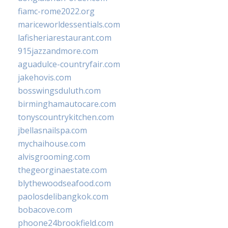
fiamc-rome2022.org
mariceworldessentials.com
lafisheriarestaurant.com
915jazzandmore.com
aguadulce-countryfair.com
jakehovis.com
bosswingsduluth.com
birminghamautocare.com
tonyscountrykitchen.com
jbellasnailspa.com
mychaihouse.com
alvisgrooming.com
thegeorginaestate.com
blythewoodseafood.com
paolosdelibangkok.com
bobacove.com
phoone24brookfield.com