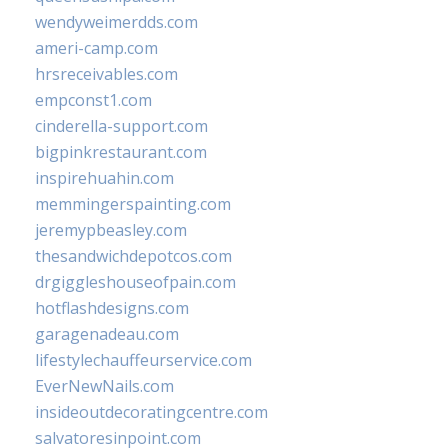
wendyweimerdds.com
ameri-camp.com
hrsreceivables.com
empconst1.com
cinderella-support.com
bigpinkrestaurant.com
inspirehuahin.com
memmingerspainting.com
jeremypbeasley.com
thesandwichdepotcos.com
drgiggleshouseofpain.com
hotflashdesigns.com
garagenadeau.com
lifestylechauffeurservice.com
EverNewNails.com
insideoutdecoratingcentre.com
salvatoresinpoint.com