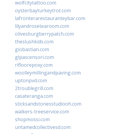
wolfcitytattoo.com
oysterbayturkeytrot.com
lafronterarestauranteybar.com
lilyandrosetearoom.com
olivesburgberrypatch.com
theslushkids.com
giobastian.com
glpascensori.com
rifloorepoxy.com
woolleymillingandpaving.com
uptonpvd.com
2troublegrill.com
casateranga.com
sticksandstonesstudiooh.com
walkers-treeservice.com
shopmossi.com
untamedcollectivesd.com