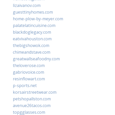
lizaivanov.com
guesttinyhomes.com
home-plow-by-meyer.com
palatelatincuisine.com
blackdoglegacy.com
eatvivahouston.com
thebigshowok.com
chimeandstave.com
greatwallseafoodny.com
theloverose.com
gabriovoice.com
resinflowart.com
p-sports.net
korsairstreetwear.com
petshopallston.com
avenue26tacos.com
topgglasses.com