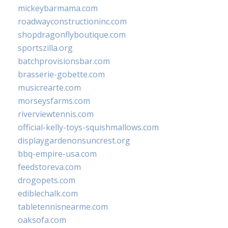
mickeybarmama.com
roadwayconstructioninc.com
shopdragonflyboutique.com
sportszilla.org
batchprovisionsbar.com
brasserie-gobette.com
musicrearte.com
morseysfarms.com
riverviewtennis.com
official-kelly-toys-squishmallows.com
displaygardenonsuncrest.org
bbq-empire-usa.com
feedstoreva.com
drogopets.com
ediblechalk.com
tabletennisnearme.com
oaksofa.com