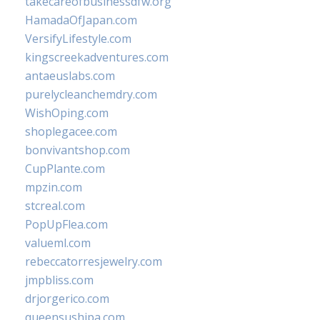
takecareofbusinessdfw.org
HamadaOfJapan.com
VersifyLifestyle.com
kingscreekadventures.com
antaeuslabs.com
purelycleanchemdry.com
WishOping.com
shoplegacee.com
bonvivantshop.com
CupPlante.com
mpzin.com
stcreal.com
PopUpFlea.com
valueml.com
rebeccatorresjewelry.com
jmpbliss.com
drjorgerico.com
queensushipa.com