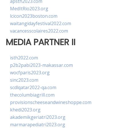
apsth2023.com
MedItRio2023.org
lcicon2023boston.com
waitangidayfestival2022.com
vacancesscolaires2022.com
MEDIA PARTNER II
isth2022.com
p2b2pabi2023-makassar.com
wocfparis2023.org
sinc2023.com
scdlqatar2022-qa.com
thecolumbiagrill.com
provisionscheeseandwineshoppe.com
khedi2023.org
akademikgeriatri2023.org
marmarapediatri2023.org