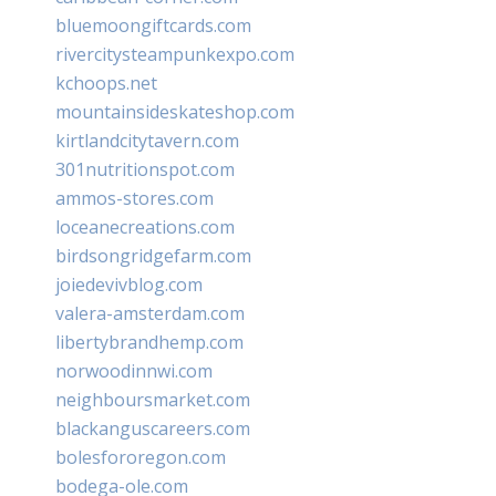
bluemoongiftcards.com
rivercitysteampunkexpo.com
kchoops.net
mountainsideskateshop.com
kirtlandcitytavern.com
301nutritionspot.com
ammos-stores.com
loceanecreations.com
birdsongridgefarm.com
joiedevivblog.com
valera-amsterdam.com
libertybrandhemp.com
norwoodinnwi.com
neighboursmarket.com
blackanguscareers.com
bolesfororegon.com
bodega-ole.com