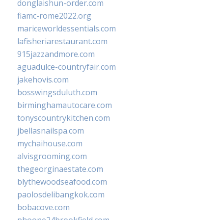
donglaishun-order.com
fiamc-rome2022.org
mariceworldessentials.com
lafisheriarestaurant.com
915jazzandmore.com
aguadulce-countryfair.com
jakehovis.com
bosswingsduluth.com
birminghamautocare.com
tonyscountrykitchen.com
jbellasnailspa.com
mychaihouse.com
alvisgrooming.com
thegeorginaestate.com
blythewoodseafood.com
paolosdelibangkok.com
bobacove.com