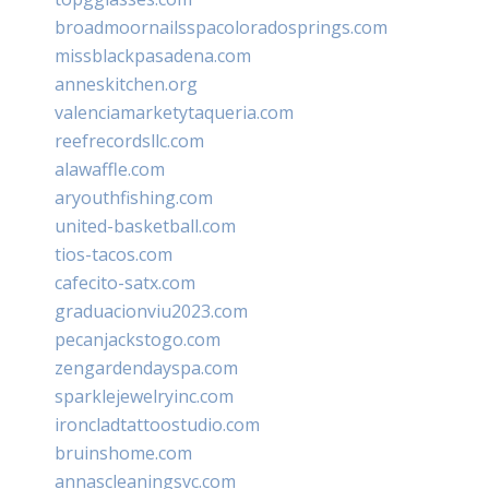
broadmoornailsspacoloradosprings.com
missblackpasadena.com
anneskitchen.org
valenciamarketytaqueria.com
reefrecordsllc.com
alawaffle.com
aryouthfishing.com
united-basketball.com
tios-tacos.com
cafecito-satx.com
graduacionviu2023.com
pecanjackstogo.com
zengardendayspa.com
sparklejewelryinc.com
ironcladtattoostudio.com
bruinshome.com
annascleaningsvc.com