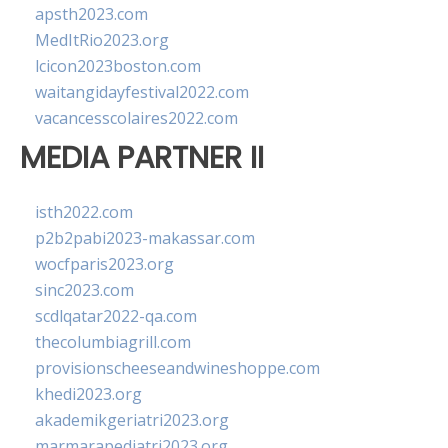
apsth2023.com
MedItRio2023.org
lcicon2023boston.com
waitangidayfestival2022.com
vacancesscolaires2022.com
MEDIA PARTNER II
isth2022.com
p2b2pabi2023-makassar.com
wocfparis2023.org
sinc2023.com
scdlqatar2022-qa.com
thecolumbiagrill.com
provisionscheeseandwineshoppe.com
khedi2023.org
akademikgeriatri2023.org
marmarapediatri2023.org