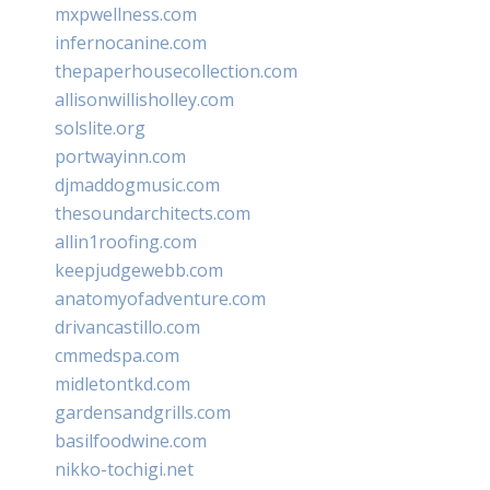
mxpwellness.com
infernocanine.com
thepaperhousecollection.com
allisonwillisholley.com
solslite.org
portwayinn.com
djmaddogmusic.com
thesoundarchitects.com
allin1roofing.com
keepjudgewebb.com
anatomyofadventure.com
drivancastillo.com
cmmedspa.com
midletontkd.com
gardensandgrills.com
basilfoodwine.com
nikko-tochigi.net