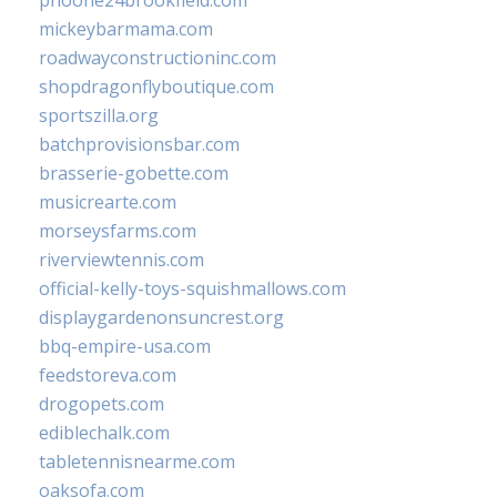
phoone24brookfield.com
mickeybarmama.com
roadwayconstructioninc.com
shopdragonflyboutique.com
sportszilla.org
batchprovisionsbar.com
brasserie-gobette.com
musicrearte.com
morseysfarms.com
riverviewtennis.com
official-kelly-toys-squishmallows.com
displaygardenonsuncrest.org
bbq-empire-usa.com
feedstoreva.com
drogopets.com
ediblechalk.com
tabletennisnearme.com
oaksofa.com