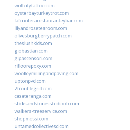
wolfcitytattoo.com
oysterbayturkeytrot.com
lafronterarestauranteybar.com
lilyandrosetearoom.com
olivesburgberrypatch.com
theslushkids.com
giobastian.com
glpascensori.com
rifloorepoxy.com
woolleymillingandpaving.com
uptonpvd.com
2troublegrill.com
casateranga.com
sticksandstonesstudiooh.com
walkers-treeservice.com
shopmossi.com
untamedcollectivesd.com