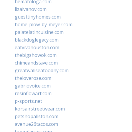
hematologa.com
lizaivanov.com
guesttinyhomes.com
home-plow-by-meyer.com
palatelatincuisine.com
blackdoglegacy.com
eatvivahouston.com
thebigshowok.com
chimeandstave.com
greatwallseafoodny.com
theloverose.com
gabriovoice.com
resinflowart.com
p-sports.net
korsairstreetwear.com
petshopallston.com
avenue26tacos.com
topgglasses.com