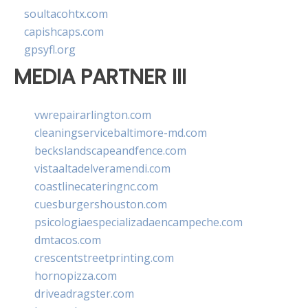
soultacohtx.com
capishcaps.com
gpsyfl.org
MEDIA PARTNER III
vwrepairarlington.com
cleaningservicebaltimore-md.com
beckslandscapeandfence.com
vistaaltadelveramendi.com
coastlinecateringnc.com
cuesburgershouston.com
psicologiaespecializadaencampeche.com
dmtacos.com
crescentstreetprinting.com
hornopizza.com
driveadragster.com