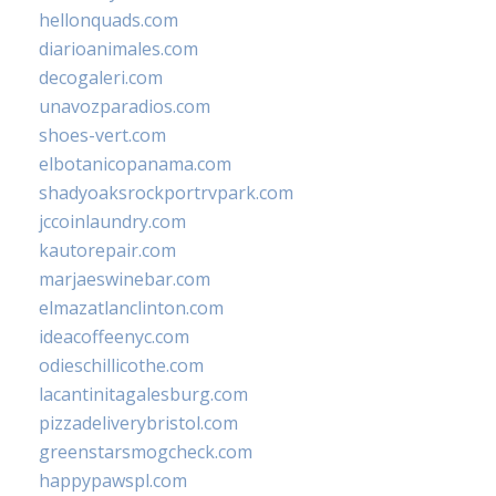
hellonquads.com
diarioanimales.com
decogaleri.com
unavozparadios.com
shoes-vert.com
elbotanicopanama.com
shadyoaksrockportrvpark.com
jccoinlaundry.com
kautorepair.com
marjaeswinebar.com
elmazatlanclinton.com
ideacoffeenyc.com
odieschillicothe.com
lacantinitagalesburg.com
pizzadeliverybristol.com
greenstarsmogcheck.com
happypawspl.com