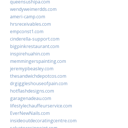
queensushipa.com
wendyweimerdds.com
ameri-camp.com
hrsreceivables.com
empconst1.com
cinderella-support.com
bigpinkrestaurant.com
inspirehuahin.com
memmingerspainting.com
jeremypbeasley.com
thesandwichdepotcos.com
drgiggleshouseofpain.com
hotflashdesigns.com
garagenadeau.com
lifestylechauffeurservice.com
EverNewNails.com
insideoutdecoratingcentre.com