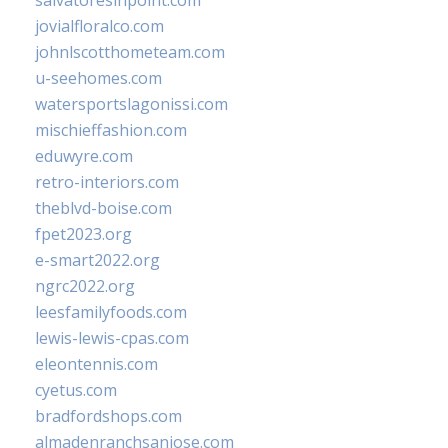
salvatoresinpoint.com
jovialfloralco.com
johnlscotthometeam.com
u-seehomes.com
watersportslagonissi.com
mischieffashion.com
eduwyre.com
retro-interiors.com
theblvd-boise.com
fpet2023.org
e-smart2022.org
ngrc2022.org
leesfamilyfoods.com
lewis-lewis-cpas.com
eleontennis.com
cyetus.com
bradfordshops.com
almadenranchsanjose.com