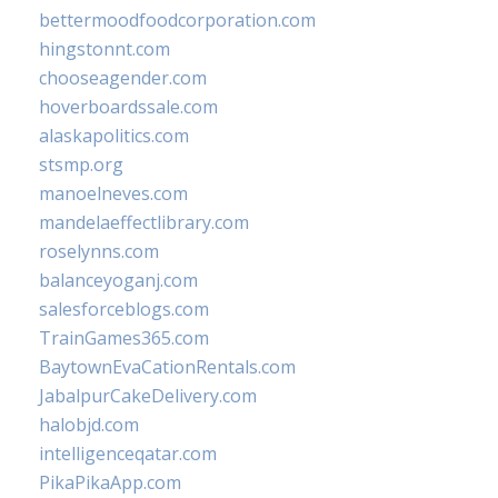
bettermoodfoodcorporation.com
hingstonnt.com
chooseagender.com
hoverboardssale.com
alaskapolitics.com
stsmp.org
manoelneves.com
mandelaeffectlibrary.com
roselynns.com
balanceyoganj.com
salesforceblogs.com
TrainGames365.com
BaytownEvaCationRentals.com
JabalpurCakeDelivery.com
halobjd.com
intelligenceqatar.com
PikaPikaApp.com