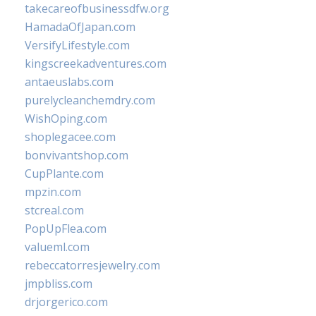
takecareofbusinessdfw.org
HamadaOfJapan.com
VersifyLifestyle.com
kingscreekadventures.com
antaeuslabs.com
purelycleanchemdry.com
WishOping.com
shoplegacee.com
bonvivantshop.com
CupPlante.com
mpzin.com
stcreal.com
PopUpFlea.com
valueml.com
rebeccatorresjewelry.com
jmpbliss.com
drjorgerico.com