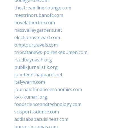
bodega-ole.com
thestreamlinerlounge.com
mestrinorubanofc.com
novelatherton.com
nassvalleygardens.net
electjohnstewart.com
omptourtravels.com
tribratanews-polreskebumen.com
rsudbayuasih.org
publikjurnalistik.org
juneteenthapparel.net
italywarm.com
journaloffinanceeconomics.com
kvk-kumari.org
foodscienceandtechnology.com
scisportsscience.com
addisababacuisineaz.com
burgerimcamas.com