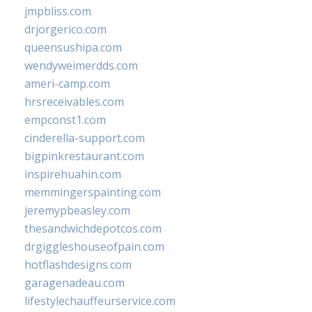
jmpbliss.com
drjorgerico.com
queensushipa.com
wendyweimerdds.com
ameri-camp.com
hrsreceivables.com
empconst1.com
cinderella-support.com
bigpinkrestaurant.com
inspirehuahin.com
memmingerspainting.com
jeremypbeasley.com
thesandwichdepotcos.com
drgiggleshouseofpain.com
hotflashdesigns.com
garagenadeau.com
lifestylechauffeurservice.com