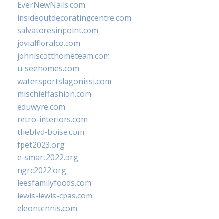
EverNewNails.com
insideoutdecoratingcentre.com
salvatoresinpoint.com
jovialfloralco.com
johnlscotthometeam.com
u-seehomes.com
watersportslagonissi.com
mischieffashion.com
eduwyre.com
retro-interiors.com
theblvd-boise.com
fpet2023.org
e-smart2022.org
ngrc2022.org
leesfamilyfoods.com
lewis-lewis-cpas.com
eleontennis.com