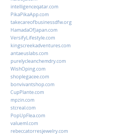
intelligenceqatar.com
PikaPikaApp.com
takecareofbusinessdfw.org
HamadaOfJapan.com
VersifyLifestyle.com
kingscreekadventures.com
antaeuslabs.com
purelycleanchemdry.com
WishOping.com
shoplegacee.com
bonvivantshop.com
CupPlante.com
mpzin.com
stcreal.com
PopUpFlea.com
valueml.com
rebeccatorresjewelry.com