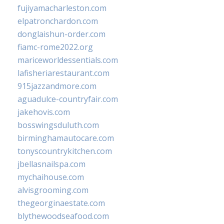
fujiyamacharleston.com
elpatronchardon.com
donglaishun-order.com
fiamc-rome2022.org
mariceworldessentials.com
lafisheriarestaurant.com
915jazzandmore.com
aguadulce-countryfair.com
jakehovis.com
bosswingsduluth.com
birminghamautocare.com
tonyscountrykitchen.com
jbellasnailspa.com
mychaihouse.com
alvisgrooming.com
thegeorginaestate.com
blythewoodseafood.com