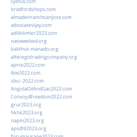
cyetus.com
bradfordshops.com
almadenranchsanjose.com
advocatevijay.com
adlibilimler2023.com
naswwebed.org
balithut-manado.org
alteregotradingcompany.org
aprce2022.com
ibie2022.com
sbcc-2022.com
AngolaOilAndGas2022.com
Convoy4Freedom2022.com
grur2023.org
hkhk2023.org
napm2023.org
apsdfd2023.org
forumausape2023.com