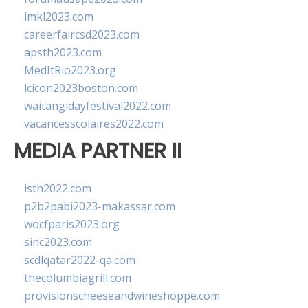
imkl2023.com
careerfaircsd2023.com
apsth2023.com
MedItRio2023.org
lcicon2023boston.com
waitangidayfestival2022.com
vacancesscolaires2022.com
MEDIA PARTNER II
isth2022.com
p2b2pabi2023-makassar.com
wocfparis2023.org
sinc2023.com
scdlqatar2022-qa.com
thecolumbiagrill.com
provisionscheeseandwineshoppe.com