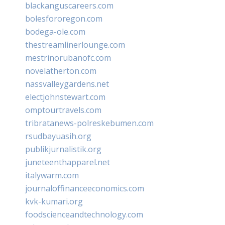
blackanguscareers.com
bolesfororegon.com
bodega-ole.com
thestreamlinerlounge.com
mestrinorubanofc.com
novelatherton.com
nassvalleygardens.net
electjohnstewart.com
omptourtravels.com
tribratanews-polreskebumen.com
rsudbayuasih.org
publikjurnalistik.org
juneteenthapparel.net
italywarm.com
journaloffinanceeconomics.com
kvk-kumari.org
foodscienceandtechnology.com