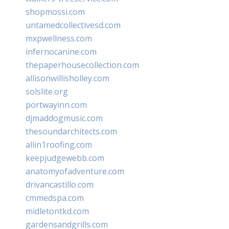
shopmossi.com
untamedcollectivesd.com
mxpwellness.com
infernocanine.com
thepaperhousecollection.com
allisonwillisholley.com
solslite.org
portwayinn.com
djmaddogmusic.com
thesoundarchitects.com
allin1roofing.com
keepjudgewebb.com
anatomyofadventure.com
drivancastillo.com
cmmedspa.com
midletontkd.com
gardensandgrills.com