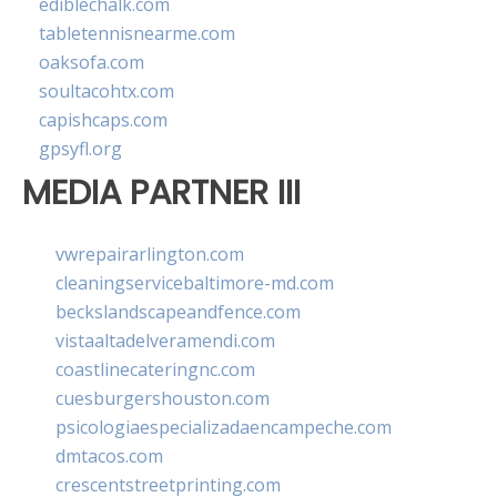
ediblechalk.com
tabletennisnearme.com
oaksofa.com
soultacohtx.com
capishcaps.com
gpsyfl.org
MEDIA PARTNER III
vwrepairarlington.com
cleaningservicebaltimore-md.com
beckslandscapeandfence.com
vistaaltadelveramendi.com
coastlinecateringnc.com
cuesburgershouston.com
psicologiaespecializadaencampeche.com
dmtacos.com
crescentstreetprinting.com