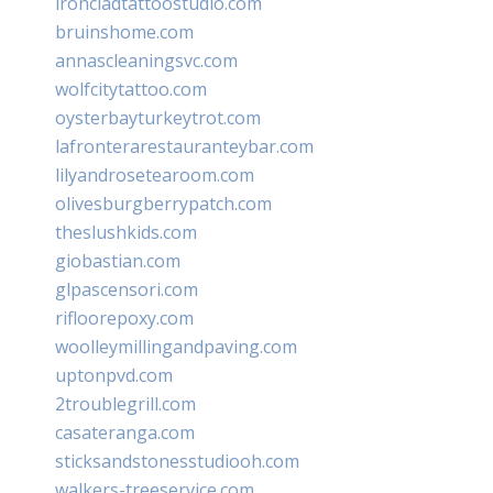
ironcladtattoostudio.com
bruinshome.com
annascleaningsvc.com
wolfcitytattoo.com
oysterbayturkeytrot.com
lafronterarestauranteybar.com
lilyandrosetearoom.com
olivesburgberrypatch.com
theslushkids.com
giobastian.com
glpascensori.com
rifloorepoxy.com
woolleymillingandpaving.com
uptonpvd.com
2troublegrill.com
casateranga.com
sticksandstonesstudiooh.com
walkers-treeservice.com