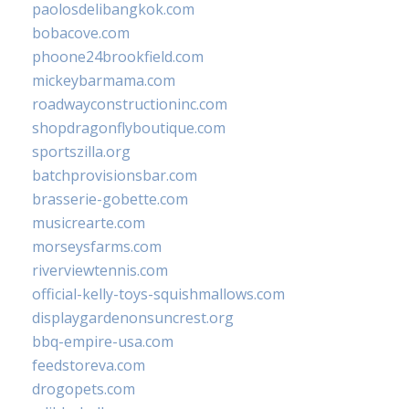
paolosdelibangkok.com
bobacove.com
phoone24brookfield.com
mickeybarmama.com
roadwayconstructioninc.com
shopdragonflyboutique.com
sportszilla.org
batchprovisionsbar.com
brasserie-gobette.com
musicrearte.com
morseysfarms.com
riverviewtennis.com
official-kelly-toys-squishmallows.com
displaygardenonsuncrest.org
bbq-empire-usa.com
feedstoreva.com
drogopets.com