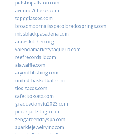
petshopallston.com
avenue26tacos.com
topgglasses.com
broadmoornailsspacoloradosprings.com
missblackpasadena.com
anneskitchen.org
valenciamarketytaqueria.com
reefrecordsllc.com
alawaffle.com
aryouthfishing.com
united-basketball.com
tios-tacos.com
cafecito-satx.com
graduacionviu2023.com
pecanjackstogo.com
zengardendayspa.com
sparklejewelryinc.com