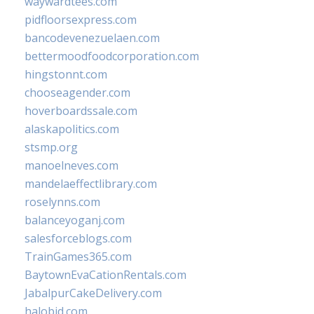
waywardtees.com
pidfloorsexpress.com
bancodevenezuelaen.com
bettermoodfoodcorporation.com
hingstonnt.com
chooseagender.com
hoverboardssale.com
alaskapolitics.com
stsmp.org
manoelneves.com
mandelaeffectlibrary.com
roselynns.com
balanceyoganj.com
salesforceblogs.com
TrainGames365.com
BaytownEvaCationRentals.com
JabalpurCakeDelivery.com
halobjd.com