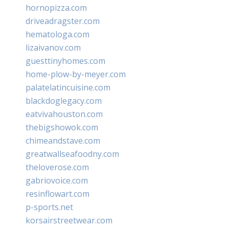
hornopizza.com
driveadragster.com
hematologa.com
lizaivanov.com
guesttinyhomes.com
home-plow-by-meyer.com
palatelatincuisine.com
blackdoglegacy.com
eatvivahouston.com
thebigshowok.com
chimeandstave.com
greatwallseafoodny.com
theloverose.com
gabriovoice.com
resinflowart.com
p-sports.net
korsairstreetwear.com