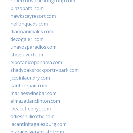
roderconstructiongroup.com
plazabatai.com
hawkscayresort.com
hellonquads.com
diarioanimales.com
decogaleri.com
unavozparadios.com
shoes-vert.com
elbotanicopanama.com
shadyoaksrockportrvpark.com
jccoinlaundry.com
kautorepair.com
marjaeswinebar.com
elmazatlanclinton.com
ideacoffeenyc.com
odieschillicothe.com
lacantinitagalesburg.com
pizzadeliverybristol.com