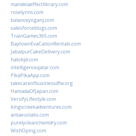
mandelaeffectlibrary.com
roselynns.com
balanceyoganj.com
salesforceblogs.com
TrainGames365.com
BaytownEvaCationRentals.com
JabalpurCakeDelivery.com
halobjd.com
intelligenceqatar.com
PikaPikaApp.com
takecareofbusinessdfw.org
HamadaOfJapan.com
VersifyLifestyle.com
kingscreekadventures.com
antaeuslabs.com
purelycleanchemdry.com
WishOping.com