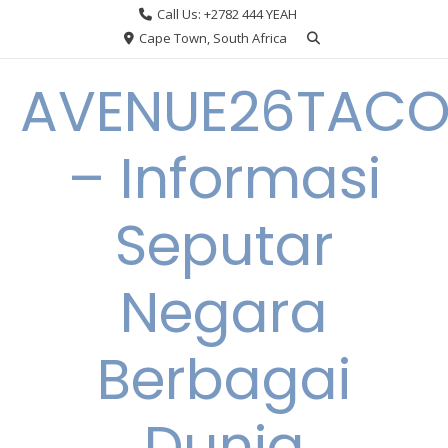
Skip
Call Us: +2782 444 YEAH
to
Cape Town, South Africa
content
AVENUE26TACO
– Informasi
Seputar
Negara
Berbagai
Dunia