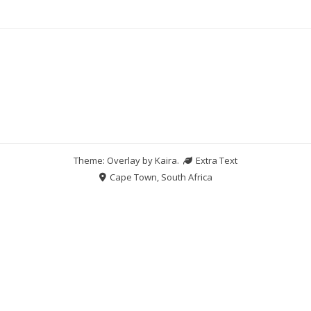
Theme: Overlay by
Kaira
.
Extra Text
Cape Town, South Africa