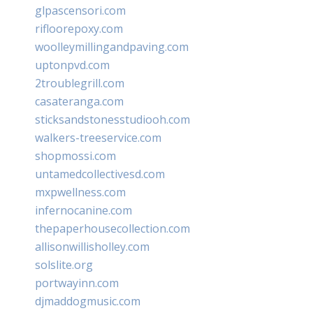
glpascensori.com
rifloorepoxy.com
woolleymillingandpaving.com
uptonpvd.com
2troublegrill.com
casateranga.com
sticksandstonesstudiooh.com
walkers-treeservice.com
shopmossi.com
untamedcollectivesd.com
mxpwellness.com
infernocanine.com
thepaperhousecollection.com
allisonwillisholley.com
solslite.org
portwayinn.com
djmaddogmusic.com