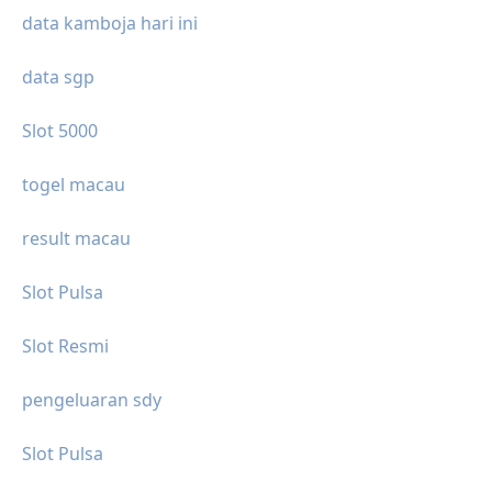
data kamboja hari ini
data sgp
Slot 5000
togel macau
result macau
Slot Pulsa
Slot Resmi
pengeluaran sdy
Slot Pulsa