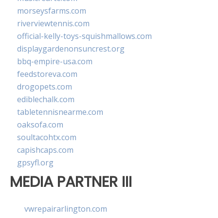
morseysfarms.com
riverviewtennis.com
official-kelly-toys-squishmallows.com
displaygardenonsuncrest.org
bbq-empire-usa.com
feedstoreva.com
drogopets.com
ediblechalk.com
tabletennisnearme.com
oaksofa.com
soultacohtx.com
capishcaps.com
gpsyfl.org
MEDIA PARTNER III
vwrepairarlington.com