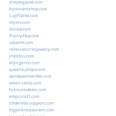
shoplegacee.com
bonvivantshop.com
CupPlante.com
mpzin.com
stcreal.com
PopUpFlea.com
valueml.com
rebeccatorresjewelry.com
jmpbliss.com
drjorgerico.com
queensushipa.com
wendyweimerdds.com
ameri-camp.com
hrsreceivables.com
empconst1.com
cinderella-support.com
bigpinkrestaurant.com