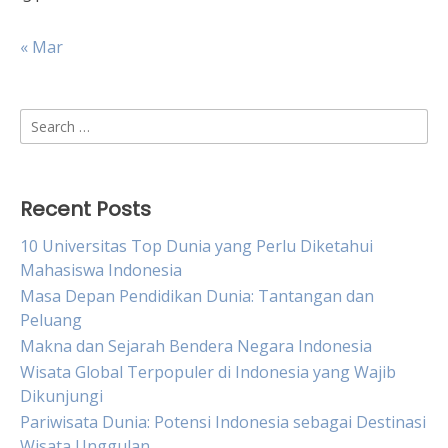
« Mar
Search
for:
Recent Posts
10 Universitas Top Dunia yang Perlu Diketahui
Mahasiswa Indonesia
Masa Depan Pendidikan Dunia: Tantangan dan
Peluang
Makna dan Sejarah Bendera Negara Indonesia
Wisata Global Terpopuler di Indonesia yang Wajib
Dikunjungi
Pariwisata Dunia: Potensi Indonesia sebagai Destinasi
Wisata Unggulan