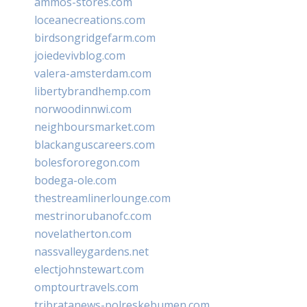
ammos-stores.com
loceanecreations.com
birdsongridgefarm.com
joiedevivblog.com
valera-amsterdam.com
libertybrandhemp.com
norwoodinnwi.com
neighboursmarket.com
blackanguscareers.com
bolesfororegon.com
bodega-ole.com
thestreamlinerlounge.com
mestrinorubanofc.com
novelatherton.com
nassvalleygardens.net
electjohnstewart.com
omptourtravels.com
tribratanews-polreskebumen.com