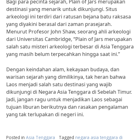
Bagi para pecinta sejarah, Plain of Jars merupakan
destinasi yang menarik untuk dikunjungi. Situs
arkeologi ini terdiri dari ratusan bejana batu raksasa
yang diyakini berasal dari zaman prasejarah.
Menurut Profesor John Shaw, seorang ahli arkeologi
dari Universitas Cambridge, “Plain of Jars merupakan
salah satu misteri arkeologi terbesar di Asia Tenggara
yang masih belum terpecahkan hingga saat ini.”
Dengan keindahan alam, kekayaan budaya, dan
warisan sejarah yang dimilikinya, tak heran bahwa
Laos menjadi salah satu destinasi yang wajib
dikunjungi di Negara Asia Tenggara di Sebelah Timur.
Jadi, jangan ragu untuk menjadikan Laos sebagai
tujuan liburan berikutnya dan rasakan pengalaman
yang tak terlupakan di negeri ini.
Posted in
Asia Tenggara
Tagged
negara asia tenggara di