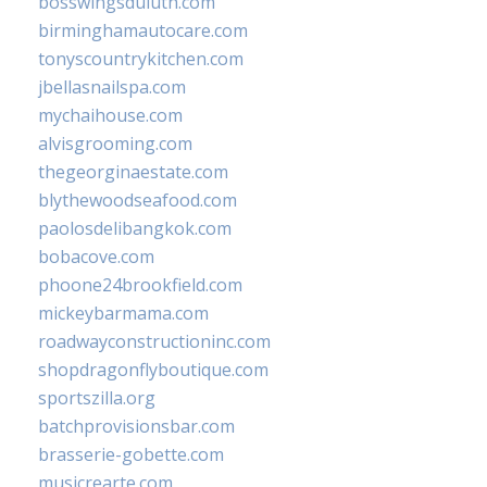
bosswingsduluth.com
birminghamautocare.com
tonyscountrykitchen.com
jbellasnailspa.com
mychaihouse.com
alvisgrooming.com
thegeorginaestate.com
blythewoodseafood.com
paolosdelibangkok.com
bobacove.com
phoone24brookfield.com
mickeybarmama.com
roadwayconstructioninc.com
shopdragonflyboutique.com
sportszilla.org
batchprovisionsbar.com
brasserie-gobette.com
musicrearte.com