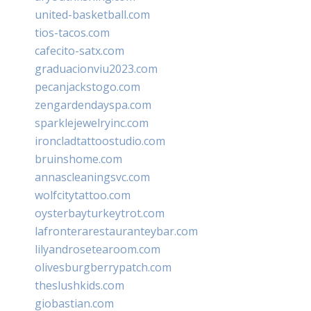
united-basketball.com
tios-tacos.com
cafecito-satx.com
graduacionviu2023.com
pecanjackstogo.com
zengardendayspa.com
sparklejewelryinc.com
ironcladtattoostudio.com
bruinshome.com
annascleaningsvc.com
wolfcitytattoo.com
oysterbayturkeytrot.com
lafronterarestauranteybar.com
lilyandrosetearoom.com
olivesburgberrypatch.com
theslushkids.com
giobastian.com