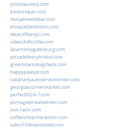
jccoinlaundry.com
kautorepair.com
marjaeswinebar.com
elmazatlanclinton.com
ideacoffeenyc.com
odieschillicothe.com
lacantinitagalesburg.com
pizzadeliverybristol.com
greenstarsmogcheck.com
happypawspl.com
callahansautoservicecenter.com
georgiascornermarket.com
perfectfit24-7.com
portugalprivatedriver.com
von-racer.com
coffeeshopcharleston.com
salon104mainstreet.com