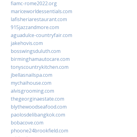
fiamc-rome2022.org
mariceworldessentials.com
lafisheriarestaurant.com
915jazzandmore.com
aguadulce-countryfair.com
jakehovis.com
bosswingsduluth.com
birminghamautocare.com
tonyscountrykitchen.com
jbellasnailspa.com
mychaihouse.com
alvisgrooming.com
thegeorginaestate.com
blythewoodseafood.com
paolosdelibangkok.com
bobacove.com
phoone24brookfield.com