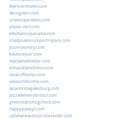
diarioanimales.com
decogaleri.com
unavozparadios.com
shoes-vert.com
elbotanicopanama.com
shadyoaksrockportrvpark.com
jccoinlaundry.com
kautorepair.com
marjaeswinebar.com
elmazatlanclinton.com
ideacoffeenyc.com
odieschillicothe.com
lacantinitagalesburg.com
pizzadeliverybristol.com
greenstarsmogcheck.com
happypawspl.com
callahansautoservicecenter.com