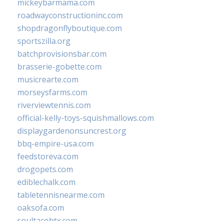
mickeybarmama.com
roadwayconstructioninc.com
shopdragonflyboutique.com
sportszilla.org
batchprovisionsbar.com
brasserie-gobette.com
musicrearte.com
morseysfarms.com
riverviewtennis.com
official-kelly-toys-squishmallows.com
displaygardenonsuncrest.org
bbq-empire-usa.com
feedstoreva.com
drogopets.com
ediblechalk.com
tabletennisnearme.com
oaksofa.com
soultacohtx.com