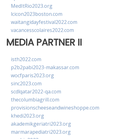
MedItRio2023.org
lcicon2023boston.com
waitangidayfestival2022.com
vacancesscolaires2022.com
MEDIA PARTNER II
isth2022.com
p2b2pabi2023-makassar.com
wocfparis2023.org
sinc2023.com
scdlqatar2022-qa.com
thecolumbiagrill.com
provisionscheeseandwineshoppe.com
khedi2023.org
akademikgeriatri2023.org
marmarapediatri2023.org