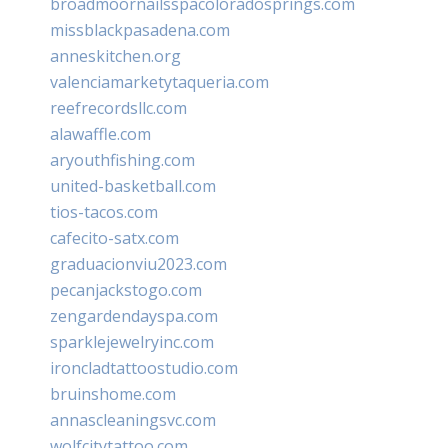
broadmoornailsspacoloradosprings.com
missblackpasadena.com
anneskitchen.org
valenciamarketytaqueria.com
reefrecordsllc.com
alawaffle.com
aryouthfishing.com
united-basketball.com
tios-tacos.com
cafecito-satx.com
graduacionviu2023.com
pecanjackstogo.com
zengardendayspa.com
sparklejewelryinc.com
ironcladtattoostudio.com
bruinshome.com
annascleaningsvc.com
wolfcitytattoo.com