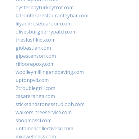
oysterbayturkeytrot.com
lafronterarestauranteybar.com
lilyandrosetearoom.com
olivesburgberrypatch.com
theslushkids.com
giobastian.com
glpascensori.com
rifloorepoxy.com
woolleymillingandpaving.com
uptonpvd.com
2troublegrill.com
casateranga.com
sticksandstonesstudiooh.com
walkers-treeservice.com
shopmossi.com
untamedcollectivesd.com
mxpwellness.com