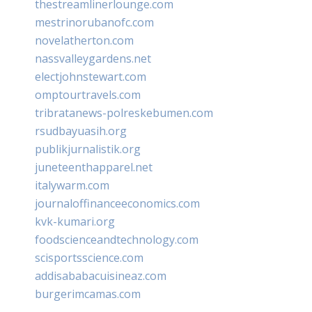
thestreamlinerlounge.com
mestrinorubanofc.com
novelatherton.com
nassvalleygardens.net
electjohnstewart.com
omptourtravels.com
tribratanews-polreskebumen.com
rsudbayuasih.org
publikjurnalistik.org
juneteenthapparel.net
italywarm.com
journaloffinanceeconomics.com
kvk-kumari.org
foodscienceandtechnology.com
scisportsscience.com
addisababacuisineaz.com
burgerimcamas.com