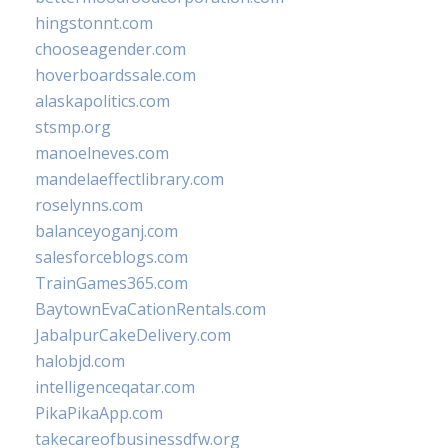
hingstonnt.com
chooseagender.com
hoverboardssale.com
alaskapolitics.com
stsmp.org
manoelneves.com
mandelaeffectlibrary.com
roselynns.com
balanceyoganj.com
salesforceblogs.com
TrainGames365.com
BaytownEvaCationRentals.com
JabalpurCakeDelivery.com
halobjd.com
intelligenceqatar.com
PikaPikaApp.com
takecareofbusinessdfw.org