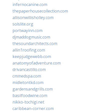
infernocanine.com
thepaperhousecollection.com
allisonwillisholley.com
solslite.org
portwayinn.com
djmaddogmusic.com
thesoundarchitects.com
allin1roofing.com
keepjudgewebb.com
anatomyofadventure.com
drivancastillo.com
cmmedspa.com
midletontkd.com
gardensandgrills.com
basilfoodwine.com
nikko-tochigi.net
caribbean-corner.com