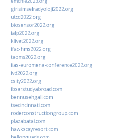
emchie2023.org
girisimselradyoloji2022.org
utcd2022.org
biosensor2022.org
ialp2022.org
klivet2022.org
ifac-hms2022.org
taoms2022.org
iias-euromena-conference2022.org
ivd2022.org
csity2022.org
ibsarstudyabroad.com
bennusehgall.com
tsecincinnati.com
roderconstructiongroup.com
plazabatai.com
hawkscayresort.com
hellonquads.com