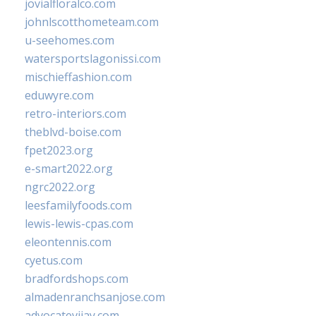
jovialfloralco.com
johnlscotthometeam.com
u-seehomes.com
watersportslagonissi.com
mischieffashion.com
eduwyre.com
retro-interiors.com
theblvd-boise.com
fpet2023.org
e-smart2022.org
ngrc2022.org
leesfamilyfoods.com
lewis-lewis-cpas.com
eleontennis.com
cyetus.com
bradfordshops.com
almadenranchsanjose.com
advocatevijay.com