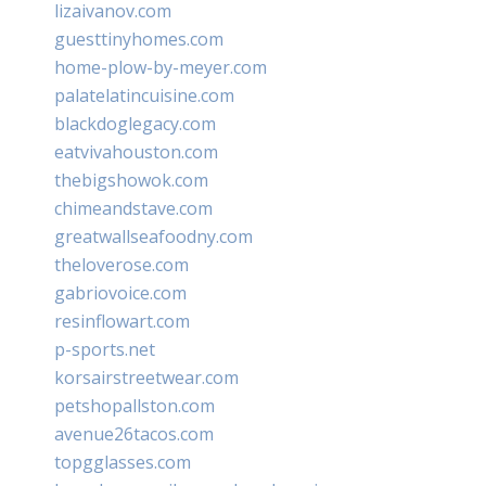
lizaivanov.com
guesttinyhomes.com
home-plow-by-meyer.com
palatelatincuisine.com
blackdoglegacy.com
eatvivahouston.com
thebigshowok.com
chimeandstave.com
greatwallseafoodny.com
theloverose.com
gabriovoice.com
resinflowart.com
p-sports.net
korsairstreetwear.com
petshopallston.com
avenue26tacos.com
topgglasses.com