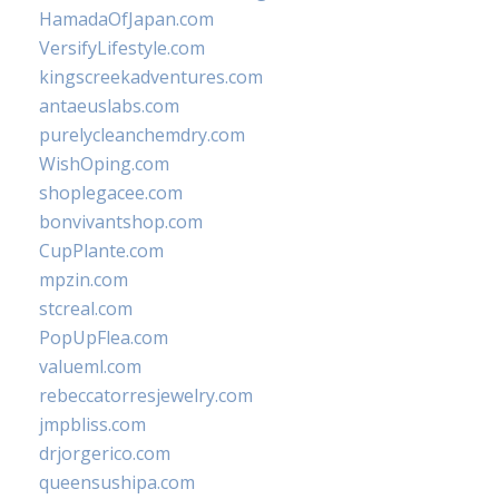
HamadaOfJapan.com
VersifyLifestyle.com
kingscreekadventures.com
antaeuslabs.com
purelycleanchemdry.com
WishOping.com
shoplegacee.com
bonvivantshop.com
CupPlante.com
mpzin.com
stcreal.com
PopUpFlea.com
valueml.com
rebeccatorresjewelry.com
jmpbliss.com
drjorgerico.com
queensushipa.com