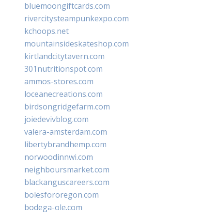
bluemoongiftcards.com
rivercitysteampunkexpo.com
kchoops.net
mountainsideskateshop.com
kirtlandcitytavern.com
301nutritionspot.com
ammos-stores.com
loceanecreations.com
birdsongridgefarm.com
joiedevivblog.com
valera-amsterdam.com
libertybrandhemp.com
norwoodinnwi.com
neighboursmarket.com
blackanguscareers.com
bolesfororegon.com
bodega-ole.com