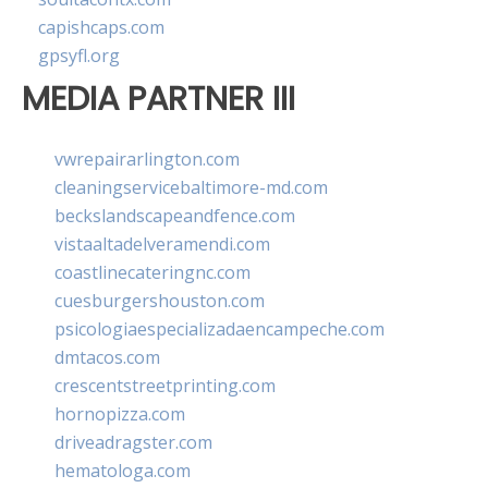
capishcaps.com
gpsyfl.org
MEDIA PARTNER III
vwrepairarlington.com
cleaningservicebaltimore-md.com
beckslandscapeandfence.com
vistaaltadelveramendi.com
coastlinecateringnc.com
cuesburgershouston.com
psicologiaespecializadaencampeche.com
dmtacos.com
crescentstreetprinting.com
hornopizza.com
driveadragster.com
hematologa.com