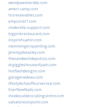
wendyweimerdds.com
ameri-camp.com
hrsreceivables.com
empconst1.com
cinderella-support.com
bigpinkrestaurant.com
inspirehuahin.com
memmingerspainting.com
jeremypbeasley.com
thesandwichdepotcos.com
drgiggleshouseofpain.com
hotflashdesigns.com
garagenadeau.com
lifestylechauffeurservice.com
EverNewNails.com
insideoutdecoratingcentre.com
salvatoresinpoint.com