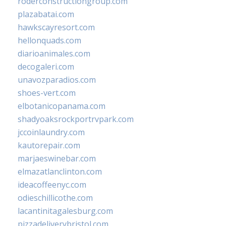
roderconstructiongroup.com
plazabatai.com
hawkscayresort.com
hellonquads.com
diarioanimales.com
decogaleri.com
unavozparadios.com
shoes-vert.com
elbotanicopanama.com
shadyoaksrockportrvpark.com
jccoinlaundry.com
kautorepair.com
marjaeswinebar.com
elmazatlanclinton.com
ideacoffeenyc.com
odieschillicothe.com
lacantinitagalesburg.com
pizzadeliverybristol.com