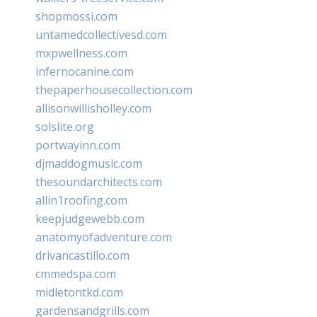
shopmossi.com
untamedcollectivesd.com
mxpwellness.com
infernocanine.com
thepaperhousecollection.com
allisonwillisholley.com
solslite.org
portwayinn.com
djmaddogmusic.com
thesoundarchitects.com
allin1roofing.com
keepjudgewebb.com
anatomyofadventure.com
drivancastillo.com
cmmedspa.com
midletontkd.com
gardensandgrills.com