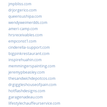
jmpbliss.com
drjorgerico.com
queensushipa.com
wendyweimerdds.com
ameri-camp.com
hrsreceivables.com
empconst1.com
cinderella-support.com
bigpinkrestaurant.com
inspirehuahin.com
memmingerspainting.com
jeremypbeasley.com
thesandwichdepotcos.com
drgiggleshouseofpain.com
hotflashdesigns.com
garagenadeau.com
lifestylechauffeurservice.com