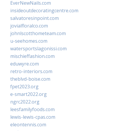
EverNewNails.com
insideoutdecoratingcentre.com
salvatoresinpoint.com
jovialfloralco.com
johnlscotthometeam.com
u-seehomes.com
watersportslagonissi.com
mischieffashion.com
eduwyre.com
retro-interiors.com
theblvd-boise.com
fpet2023.org
e-smart2022.org
ngrc2022.org
leesfamilyfoods.com
lewis-lewis-cpas.com
eleontennis.com