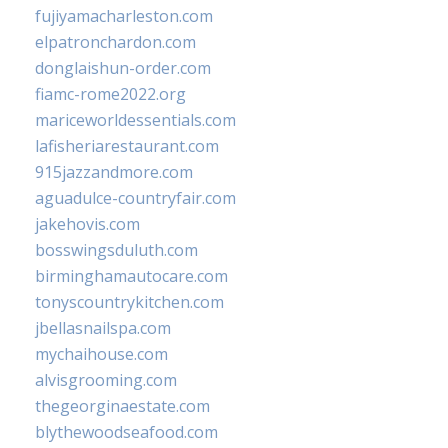
fujiyamacharleston.com
elpatronchardon.com
donglaishun-order.com
fiamc-rome2022.org
mariceworldessentials.com
lafisheriarestaurant.com
915jazzandmore.com
aguadulce-countryfair.com
jakehovis.com
bosswingsduluth.com
birminghamautocare.com
tonyscountrykitchen.com
jbellasnailspa.com
mychaihouse.com
alvisgrooming.com
thegeorginaestate.com
blythewoodseafood.com