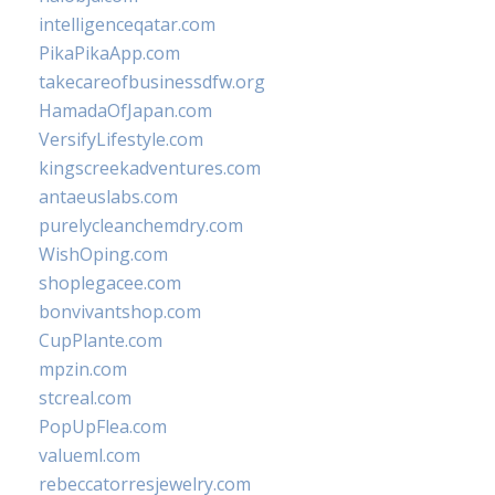
intelligenceqatar.com
PikaPikaApp.com
takecareofbusinessdfw.org
HamadaOfJapan.com
VersifyLifestyle.com
kingscreekadventures.com
antaeuslabs.com
purelycleanchemdry.com
WishOping.com
shoplegacee.com
bonvivantshop.com
CupPlante.com
mpzin.com
stcreal.com
PopUpFlea.com
valueml.com
rebeccatorresjewelry.com