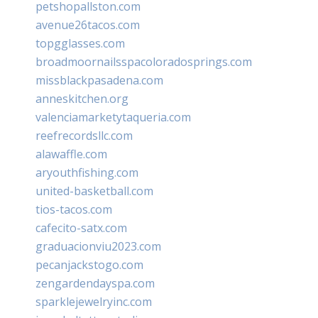
petshopallston.com
avenue26tacos.com
topgglasses.com
broadmoornailsspacoloradosprings.com
missblackpasadena.com
anneskitchen.org
valenciamarketytaqueria.com
reefrecordsllc.com
alawaffle.com
aryouthfishing.com
united-basketball.com
tios-tacos.com
cafecito-satx.com
graduacionviu2023.com
pecanjackstogo.com
zengardendayspa.com
sparklejewelryinc.com