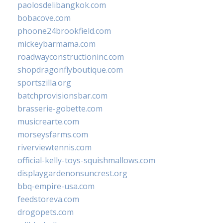
paolosdelibangkok.com
bobacove.com
phoone24brookfield.com
mickeybarmama.com
roadwayconstructioninc.com
shopdragonflyboutique.com
sportszilla.org
batchprovisionsbar.com
brasserie-gobette.com
musicrearte.com
morseysfarms.com
riverviewtennis.com
official-kelly-toys-squishmallows.com
displaygardenonsuncrest.org
bbq-empire-usa.com
feedstoreva.com
drogopets.com