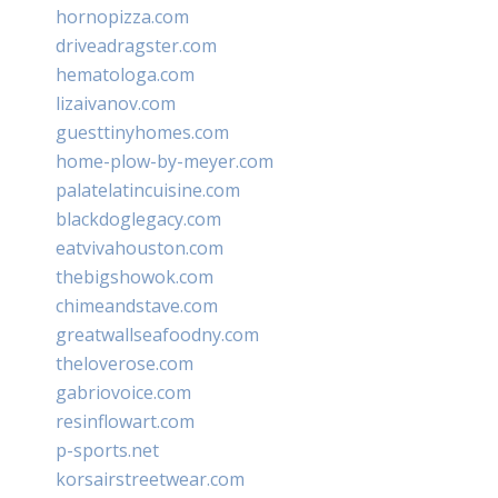
hornopizza.com
driveadragster.com
hematologa.com
lizaivanov.com
guesttinyhomes.com
home-plow-by-meyer.com
palatelatincuisine.com
blackdoglegacy.com
eatvivahouston.com
thebigshowok.com
chimeandstave.com
greatwallseafoodny.com
theloverose.com
gabriovoice.com
resinflowart.com
p-sports.net
korsairstreetwear.com