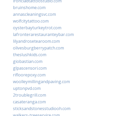
ironcladtattoostudio.com
bruinshome.com
annascleaningsvc.com
wolfcitytattoo.com
oysterbayturkeytrot.com
lafronterarestauranteybar.com
lilyandrosetearoom.com
olivesburgberrypatch.com
theslushkids.com
giobastian.com
glpascensori.com
rifloorepoxy.com
woolleymillingandpaving.com
uptonpvd.com
2troublegrill.com
casateranga.com
sticksandstonesstudiooh.com
walkers-treeservice.com