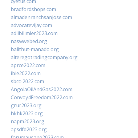
cyetus.com
bradfordshops.com
almadenranchsanjose.com
advocatevijay.com
adlibilimler2023.com
naswwebed.org
balithut-manado.org
alteregotradingcompany.org
aprce2022.com
ibie2022.com
sbcc-2022.com
AngolaOilAndGas2022.com
Convoy4Freedom2022.com
grur2023.org
hkhk2023.org
napm2023.org
apsdfd2023.org
forumausape2023.com