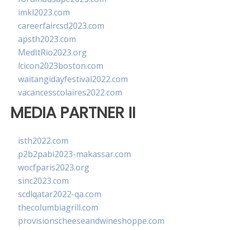
imkl2023.com
careerfaircsd2023.com
apsth2023.com
MedItRio2023.org
lcicon2023boston.com
waitangidayfestival2022.com
vacancesscolaires2022.com
MEDIA PARTNER II
isth2022.com
p2b2pabi2023-makassar.com
wocfparis2023.org
sinc2023.com
scdlqatar2022-qa.com
thecolumbiagrill.com
provisionscheeseandwineshoppe.com