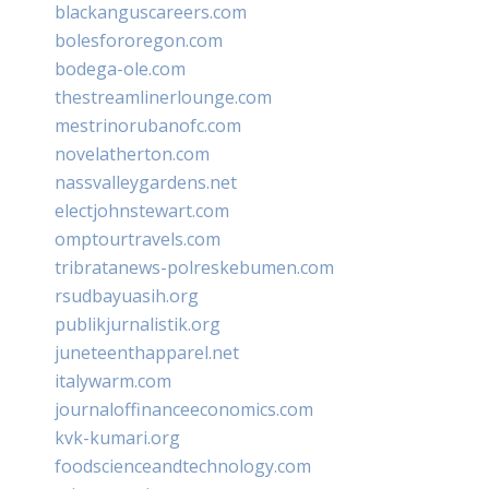
blackanguscareers.com
bolesfororegon.com
bodega-ole.com
thestreamlinerlounge.com
mestrinorubanofc.com
novelatherton.com
nassvalleygardens.net
electjohnstewart.com
omptourtravels.com
tribratanews-polreskebumen.com
rsudbayuasih.org
publikjurnalistik.org
juneteenthapparel.net
italywarm.com
journaloffinanceeconomics.com
kvk-kumari.org
foodscienceandtechnology.com