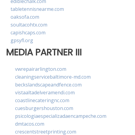
ediblechalk.com
tabletennisnearme.com
oaksofa.com
soultacohtx.com
capishcaps.com
gpsyfl.org
MEDIA PARTNER III
vwrepairarlington.com
cleaningservicebaltimore-md.com
beckslandscapeandfence.com
vistaaltadelveramendi.com
coastlinecateringnc.com
cuesburgershouston.com
psicologiaespecializadaencampeche.com
dmtacos.com
crescentstreetprinting.com