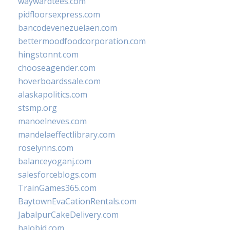
waywardtees.com
pidfloorsexpress.com
bancodevenezuelaen.com
bettermoodfoodcorporation.com
hingstonnt.com
chooseagender.com
hoverboardssale.com
alaskapolitics.com
stsmp.org
manoelneves.com
mandelaeffectlibrary.com
roselynns.com
balanceyoganj.com
salesforceblogs.com
TrainGames365.com
BaytownEvaCationRentals.com
JabalpurCakeDelivery.com
halobjd.com