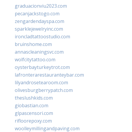
graduacionviu2023.com
pecanjackstogo.com
zengardendayspa.com
sparklejewelryinc.com
ironcladtattoostudio.com
bruinshome.com
annascleaningsvc.com
wolfcitytattoo.com
oysterbayturkeytrot.com
lafronterarestauranteybar.com
lilyandrosetearoom.com
olivesburgberrypatch.com
theslushkids.com
giobastian.com
glpascensori.com
rifloorepoxy.com
woolleymillingandpaving.com