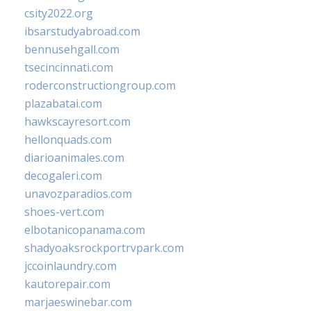
csity2022.org
ibsarstudyabroad.com
bennusehgall.com
tsecincinnati.com
roderconstructiongroup.com
plazabatai.com
hawkscayresort.com
hellonquads.com
diarioanimales.com
decogaleri.com
unavozparadios.com
shoes-vert.com
elbotanicopanama.com
shadyoaksrockportrvpark.com
jccoinlaundry.com
kautorepair.com
marjaeswinebar.com