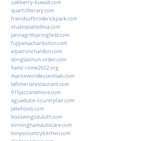
oakberry-kuwait.com
quartzliterary.com
friendsofbroderickpark.com
studiopiattellina.com
jannagrillspringfield.com
fujiyamacharleston.com
elpatronchardon.com
donglaishun-order.com
fiamc-rome2022.org
mariceworldessentials.com
lafisheriarestaurant.com
915jazzandmore.com
aguadulce-countryfair.com
jakehovis.com
bosswingsduluth.com
birminghamautocare.com
tonyscountrykitchen.com