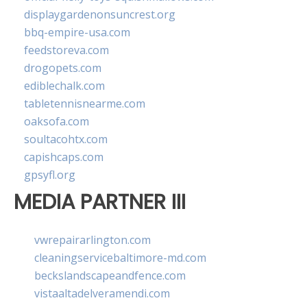
displaygardenonsuncrest.org
bbq-empire-usa.com
feedstoreva.com
drogopets.com
ediblechalk.com
tabletennisnearme.com
oaksofa.com
soultacohtx.com
capishcaps.com
gpsyfl.org
MEDIA PARTNER III
vwrepairarlington.com
cleaningservicebaltimore-md.com
beckslandscapeandfence.com
vistaaltadelveramendi.com