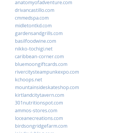
anatomyofadventure.com
drivancastillo.com
cmmedspa.com
midletontkd.com
gardensandgrills.com
basilfoodwine.com
nikko-tochigi.net
caribbean-corner.com
bluemoongiftcards.com
rivercitysteampunkexpo.com
kchoops.net
mountainsideskateshop.com
kirtlandcitytavern.com
301nutritionspot.com
ammos-stores.com
loceanecreations.com
birdsongridgefarm.com