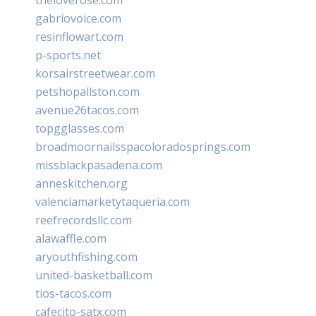
gabriovoice.com
resinflowart.com
p-sports.net
korsairstreetwear.com
petshopallston.com
avenue26tacos.com
topgglasses.com
broadmoornailsspacoloradosprings.com
missblackpasadena.com
anneskitchen.org
valenciamarketytaqueria.com
reefrecordsllc.com
alawaffle.com
aryouthfishing.com
united-basketball.com
tios-tacos.com
cafecito-satx.com