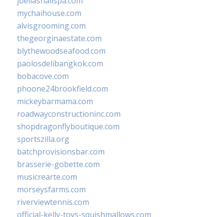
jbellasnailspa.com
mychaihouse.com
alvisgrooming.com
thegeorginaestate.com
blythewoodseafood.com
paolosdelibangkok.com
bobacove.com
phoone24brookfield.com
mickeybarmama.com
roadwayconstructioninc.com
shopdragonflyboutique.com
sportszilla.org
batchprovisionsbar.com
brasserie-gobette.com
musicrearte.com
morseysfarms.com
riverviewtennis.com
official-kelly-toys-squishmallows.com