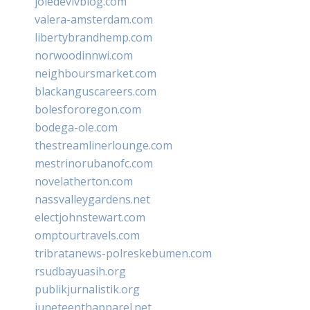
joiedevivblog.com
valera-amsterdam.com
libertybrandhemp.com
norwoodinnwi.com
neighboursmarket.com
blackanguscareers.com
bolesfororegon.com
bodega-ole.com
thestreamlinerlounge.com
mestrinorubanofc.com
novelatherton.com
nassvalleygardens.net
electjohnstewart.com
omptourtravels.com
tribratanews-polreskebumen.com
rsudbayuasih.org
publikjurnalistik.org
juneteenthapparel.net