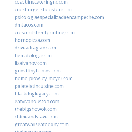
coastlinecateringnc.com
cuesburgershouston.com
psicologiaespecializadaencampeche.com
dmtacos.com
crescentstreetprinting.com
hornopizza.com
driveadragster.com
hematologa.com
lizaivanov.com
guesttinyhomes.com
home-plow-by-meyer.com
palatelatincuisine.com
blackdoglegacy.com
eatvivahouston.com
thebigshowok.com
chimeandstave.com
greatwallseafoodny.com
theloverose.com