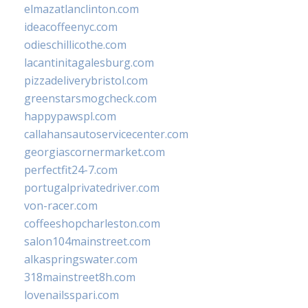
elmazatlanclinton.com
ideacoffeenyc.com
odieschillicothe.com
lacantinitagalesburg.com
pizzadeliverybristol.com
greenstarsmogcheck.com
happypawspl.com
callahansautoservicecenter.com
georgiascornermarket.com
perfectfit24-7.com
portugalprivatedriver.com
von-racer.com
coffeeshopcharleston.com
salon104mainstreet.com
alkaspringswater.com
318mainstreet8h.com
lovenailsspari.com