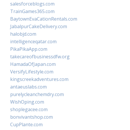
salesforceblogs.com
TrainGames365.com
BaytownEvaCationRentals.com
JabalpurCakeDelivery.com
halobjd.com
intelligenceqatar.com
PikaPikaApp.com
takecareofbusinessdfw.org
HamadaOfJapan.com
VersifyLifestyle.com
kingscreekadventures.com
antaeuslabs.com
purelycleanchemdry.com
WishOping.com
shoplegacee.com
bonvivantshop.com
CupPlante.com