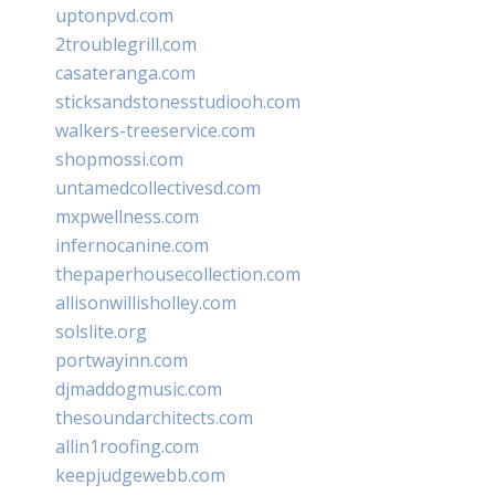
uptonpvd.com
2troublegrill.com
casateranga.com
sticksandstonesstudiooh.com
walkers-treeservice.com
shopmossi.com
untamedcollectivesd.com
mxpwellness.com
infernocanine.com
thepaperhousecollection.com
allisonwillisholley.com
solslite.org
portwayinn.com
djmaddogmusic.com
thesoundarchitects.com
allin1roofing.com
keepjudgewebb.com