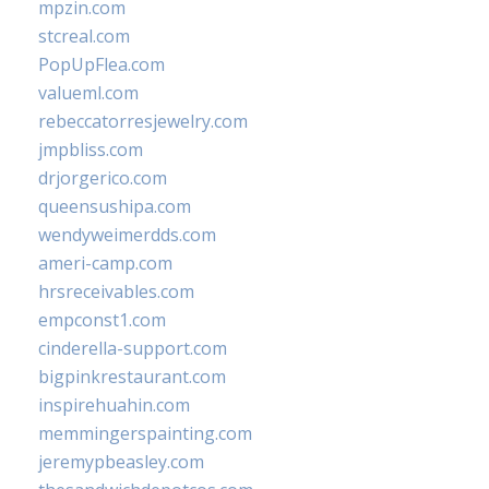
mpzin.com
stcreal.com
PopUpFlea.com
valueml.com
rebeccatorresjewelry.com
jmpbliss.com
drjorgerico.com
queensushipa.com
wendyweimerdds.com
ameri-camp.com
hrsreceivables.com
empconst1.com
cinderella-support.com
bigpinkrestaurant.com
inspirehuahin.com
memmingerspainting.com
jeremypbeasley.com