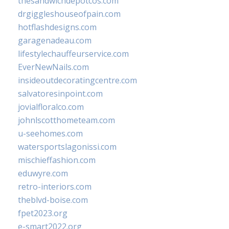
thesandwichdepotcos.com
drgiggleshouseofpain.com
hotflashdesigns.com
garagenadeau.com
lifestylechauffeurservice.com
EverNewNails.com
insideoutdecoratingcentre.com
salvatoresinpoint.com
jovialfloralco.com
johnlscotthometeam.com
u-seehomes.com
watersportslagonissi.com
mischieffashion.com
eduwyre.com
retro-interiors.com
theblvd-boise.com
fpet2023.org
e-smart2022.org