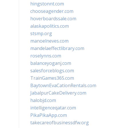
hingstonnt.com
chooseagender.com
hoverboardssale.com
alaskapolitics.com
stsmp.org
manoelneves.com
mandelaeffectlibrary.com
roselynns.com
balanceyoganj.com
salesforceblogs.com
TrainGames365.com
BaytownEvaCationRentals.com
JabalpurCakeDelivery.com
halobjd.com
intelligenceqatar.com
PikaPikaApp.com
takecareofbusinessdfw.org