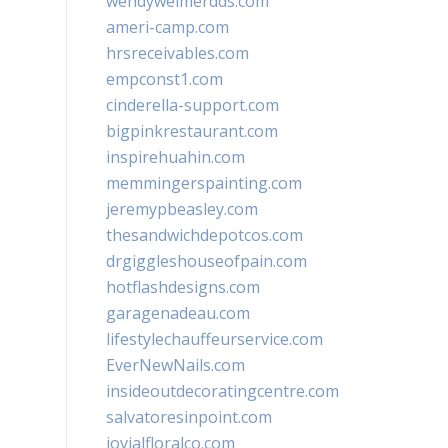
wendyweimerdds.com
ameri-camp.com
hrsreceivables.com
empconst1.com
cinderella-support.com
bigpinkrestaurant.com
inspirehuahin.com
memmingerspainting.com
jeremypbeasley.com
thesandwichdepotcos.com
drgiggleshouseofpain.com
hotflashdesigns.com
garagenadeau.com
lifestylechauffeurservice.com
EverNewNails.com
insideoutdecoratingcentre.com
salvatoresinpoint.com
jovialfloralco.com