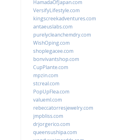
HamadaOfJapan.com
VersifyLifestyle.com
kingscreekadventures.com
antaeuslabs.com
purelycleanchemdry.com
WishOping.com
shoplegacee.com
bonvivantshop.com
CupPlante.com
mpzin.com
stcreal.com
PopUpFlea.com
valueml.com
rebeccatorresjewelry.com
jmpbliss.com
drjorgerico.com
queensushipa.com