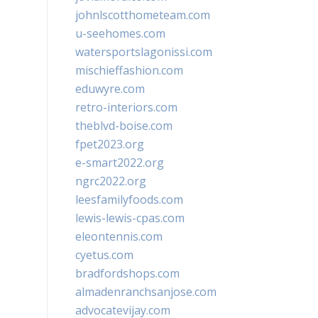
johnlscotthometeam.com
u-seehomes.com
watersportslagonissi.com
mischieffashion.com
eduwyre.com
retro-interiors.com
theblvd-boise.com
fpet2023.org
e-smart2022.org
ngrc2022.org
leesfamilyfoods.com
lewis-lewis-cpas.com
eleontennis.com
cyetus.com
bradfordshops.com
almadenranchsanjose.com
advocatevijay.com