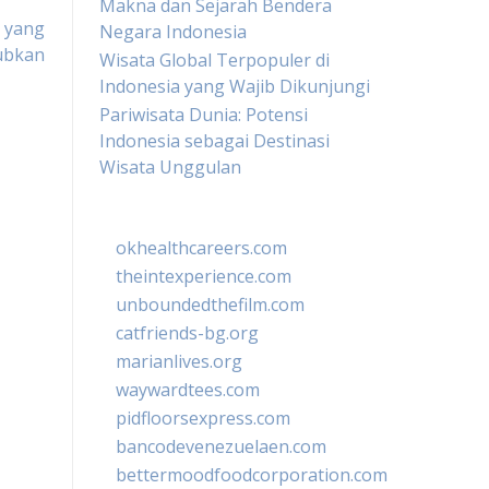
Makna dan Sejarah Bendera
 yang
Negara Indonesia
ubkan
Wisata Global Terpopuler di
Indonesia yang Wajib Dikunjungi
Pariwisata Dunia: Potensi
Indonesia sebagai Destinasi
Wisata Unggulan
okhealthcareers.com
theintexperience.com
unboundedthefilm.com
catfriends-bg.org
marianlives.org
waywardtees.com
pidfloorsexpress.com
bancodevenezuelaen.com
bettermoodfoodcorporation.com