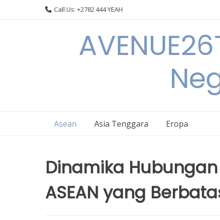
Skip
Call Us: +2782 444 YEAH
to
content
AVENUE26T
Neg
Asean
Asia Tenggara
Eropa
Dinamika Hubungan 
ASEAN yang Berbata