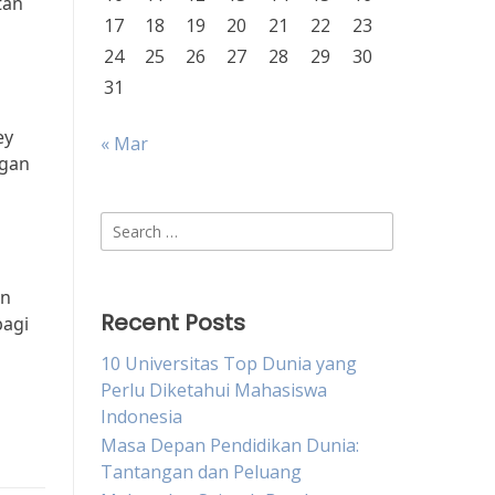
tan
17
18
19
20
21
22
23
24
25
26
27
28
29
30
31
ey
« Mar
ngan
Search
for:
an
Recent Posts
bagi
10 Universitas Top Dunia yang
Perlu Diketahui Mahasiswa
Indonesia
Masa Depan Pendidikan Dunia:
Tantangan dan Peluang