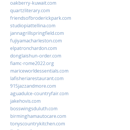
oakberry-kuwait.com
quartzliterary.com
friendsofbroderickpark.com
studiopiattellina.com
jannagrillspringfield.com
fujiyamacharleston.com
elpatronchardon.com
donglaishun-order.com
fiamc-rome2022.org
mariceworldessentials.com
lafisheriarestaurant.com
915jazzandmore.com
aguadulce-countryfair.com
jakehovis.com
bosswingsduluth.com
birminghamautocare.com
tonyscountrykitchen.com