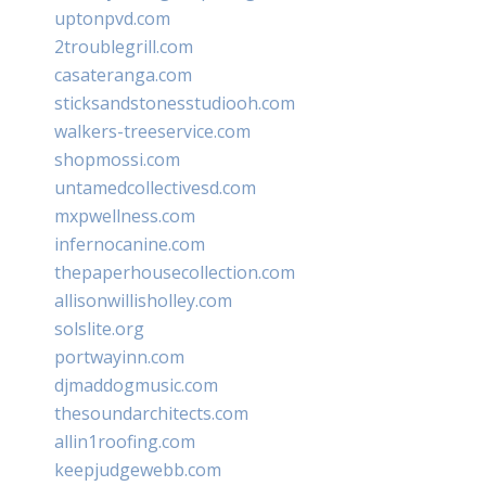
uptonpvd.com
2troublegrill.com
casateranga.com
sticksandstonesstudiooh.com
walkers-treeservice.com
shopmossi.com
untamedcollectivesd.com
mxpwellness.com
infernocanine.com
thepaperhousecollection.com
allisonwillisholley.com
solslite.org
portwayinn.com
djmaddogmusic.com
thesoundarchitects.com
allin1roofing.com
keepjudgewebb.com