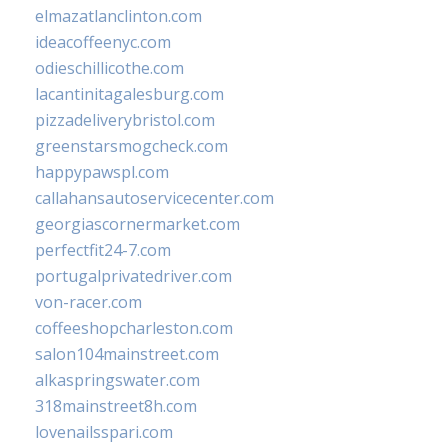
elmazatlanclinton.com
ideacoffeenyc.com
odieschillicothe.com
lacantinitagalesburg.com
pizzadeliverybristol.com
greenstarsmogcheck.com
happypawspl.com
callahansautoservicecenter.com
georgiascornermarket.com
perfectfit24-7.com
portugalprivatedriver.com
von-racer.com
coffeeshopcharleston.com
salon104mainstreet.com
alkaspringswater.com
318mainstreet8h.com
lovenailsspari.com