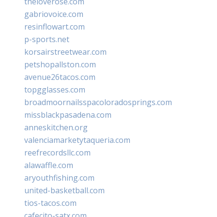
theloverose.com
gabriovoice.com
resinflowart.com
p-sports.net
korsairstreetwear.com
petshopallston.com
avenue26tacos.com
topgglasses.com
broadmoornailsspacoloradosprings.com
missblackpasadena.com
anneskitchen.org
valenciamarketytaqueria.com
reefrecordsllc.com
alawaffle.com
aryouthfishing.com
united-basketball.com
tios-tacos.com
cafecito-satx.com