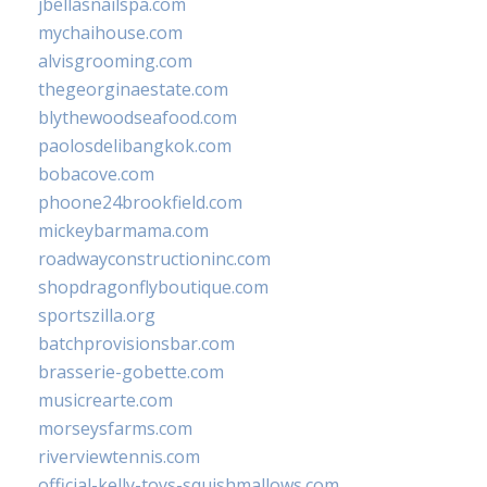
jbellasnailspa.com
mychaihouse.com
alvisgrooming.com
thegeorginaestate.com
blythewoodseafood.com
paolosdelibangkok.com
bobacove.com
phoone24brookfield.com
mickeybarmama.com
roadwayconstructioninc.com
shopdragonflyboutique.com
sportszilla.org
batchprovisionsbar.com
brasserie-gobette.com
musicrearte.com
morseysfarms.com
riverviewtennis.com
official-kelly-toys-squishmallows.com