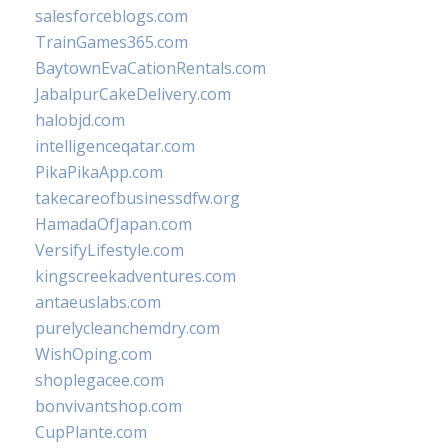
salesforceblogs.com
TrainGames365.com
BaytownEvaCationRentals.com
JabalpurCakeDelivery.com
halobjd.com
intelligenceqatar.com
PikaPikaApp.com
takecareofbusinessdfw.org
HamadaOfJapan.com
VersifyLifestyle.com
kingscreekadventures.com
antaeuslabs.com
purelycleanchemdry.com
WishOping.com
shoplegacee.com
bonvivantshop.com
CupPlante.com