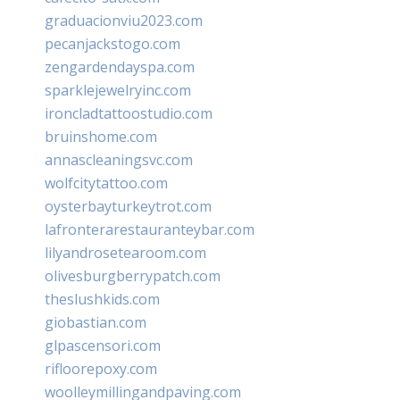
graduacionviu2023.com
pecanjackstogo.com
zengardendayspa.com
sparklejewelryinc.com
ironcladtattoostudio.com
bruinshome.com
annascleaningsvc.com
wolfcitytattoo.com
oysterbayturkeytrot.com
lafronterarestauranteybar.com
lilyandrosetearoom.com
olivesburgberrypatch.com
theslushkids.com
giobastian.com
glpascensori.com
rifloorepoxy.com
woolleymillingandpaving.com