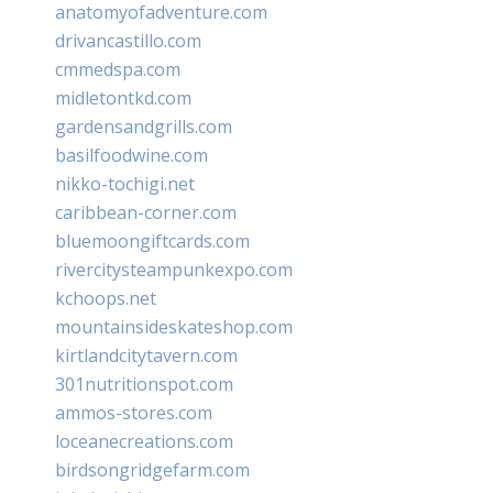
anatomyofadventure.com
drivancastillo.com
cmmedspa.com
midletontkd.com
gardensandgrills.com
basilfoodwine.com
nikko-tochigi.net
caribbean-corner.com
bluemoongiftcards.com
rivercitysteampunkexpo.com
kchoops.net
mountainsideskateshop.com
kirtlandcitytavern.com
301nutritionspot.com
ammos-stores.com
loceanecreations.com
birdsongridgefarm.com