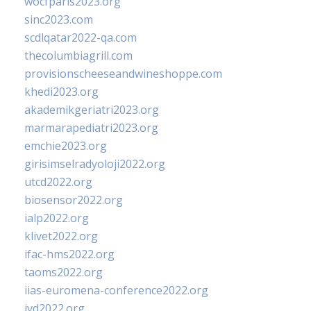
wocfparis2023.org
sinc2023.com
scdlqatar2022-qa.com
thecolumbiagrill.com
provisionscheeseandwineshoppe.com
khedi2023.org
akademikgeriatri2023.org
marmarapediatri2023.org
emchie2023.org
girisimselradyoloji2022.org
utcd2022.org
biosensor2022.org
ialp2022.org
klivet2022.org
ifac-hms2022.org
taoms2022.org
iias-euromena-conference2022.org
ivd2022.org