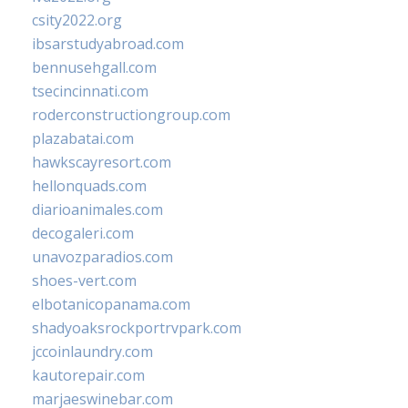
csity2022.org
ibsarstudyabroad.com
bennusehgall.com
tsecincinnati.com
roderconstructiongroup.com
plazabatai.com
hawkscayresort.com
hellonquads.com
diarioanimales.com
decogaleri.com
unavozparadios.com
shoes-vert.com
elbotanicopanama.com
shadyoaksrockportrvpark.com
jccoinlaundry.com
kautorepair.com
marjaeswinebar.com