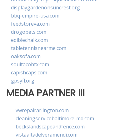
displaygardenonsuncrest.org
bbq-empire-usa.com
feedstoreva.com
drogopets.com
ediblechalk.com
tabletennisnearme.com
oaksofa.com
soultacohtx.com
capishcaps.com
gpsyfl.org
MEDIA PARTNER III
vwrepairarlington.com
cleaningservicebaltimore-md.com
beckslandscapeandfence.com
vistaaltadelveramendi.com