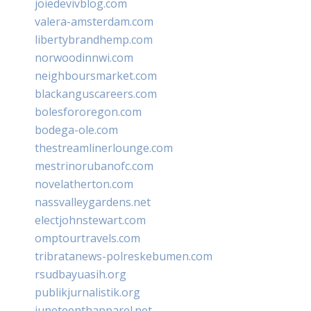
joiedevivblog.com
valera-amsterdam.com
libertybrandhemp.com
norwoodinnwi.com
neighboursmarket.com
blackanguscareers.com
bolesfororegon.com
bodega-ole.com
thestreamlinerlounge.com
mestrinorubanofc.com
novelatherton.com
nassvalleygardens.net
electjohnstewart.com
omptourtravels.com
tribratanews-polreskebumen.com
rsudbayuasih.org
publikjurnalistik.org
juneteenthapparel.net