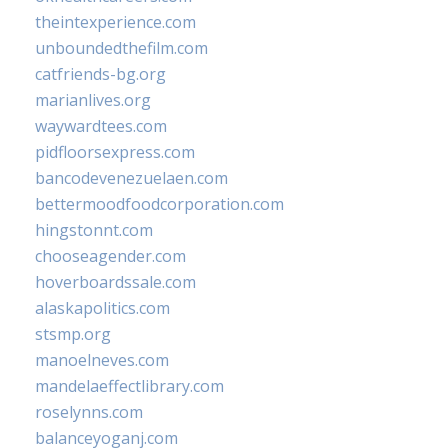
theintexperience.com
unboundedthefilm.com
catfriends-bg.org
marianlives.org
waywardtees.com
pidfloorsexpress.com
bancodevenezuelaen.com
bettermoodfoodcorporation.com
hingstonnt.com
chooseagender.com
hoverboardssale.com
alaskapolitics.com
stsmp.org
manoelneves.com
mandelaeffectlibrary.com
roselynns.com
balanceyoganj.com