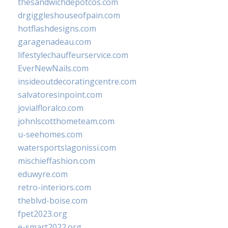
thesandwichdepotcos.com
drgiggleshouseofpain.com
hotflashdesigns.com
garagenadeau.com
lifestylechauffeurservice.com
EverNewNails.com
insideoutdecoratingcentre.com
salvatoresinpoint.com
jovialfloralco.com
johnlscotthometeam.com
u-seehomes.com
watersportslagonissi.com
mischieffashion.com
eduwyre.com
retro-interiors.com
theblvd-boise.com
fpet2023.org
e-smart2022.org