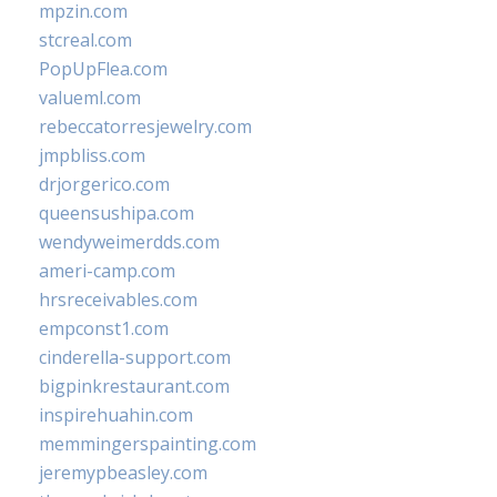
mpzin.com
stcreal.com
PopUpFlea.com
valueml.com
rebeccatorresjewelry.com
jmpbliss.com
drjorgerico.com
queensushipa.com
wendyweimerdds.com
ameri-camp.com
hrsreceivables.com
empconst1.com
cinderella-support.com
bigpinkrestaurant.com
inspirehuahin.com
memmingerspainting.com
jeremypbeasley.com